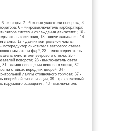
блок-фары; 2 - боковые указатели поворота; 3 -
рбюратора; 6 - микровыключатель карбюратора;
ентилятора системы охлаждения двигателя*; 10 -
еделитель зажигания; 13 - свечи зажигания; 14 -
ая лампа; 17 - датчик контрольной лампы
 - моторедуктор очистителя ветрового стекла;
асоса омывателя фар*; 23 - электродвигатель
ватель очистителя ветрового стекла; 26 -
азателей поворота; 28 - выключатель света
; 31 - лампа освещения вещевого ящика; 32 -
в на стойках передних дверей; 34 -
онтрольной лампы стояночного тормоза; 37 -
ь аварийной сигнализации; 39 - трехрычажный
ель наружного освещения; 43 - выключатель