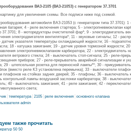
трооборудования ВАЗ-2105 (ВАЗ-21053) с генератором 37.3701
картинку для увеличения схемы. Все подписи ниже под схемой.
рооборудования автомобиля ВАЗ-21053 (с генератором типа 37.3701): 1 - 
ная батарея; 4 - реле включения стартера; 5 - электропневмоклапан ка
ор 37.3701; 8 - моторедукторы очистителей фар*; 9 - электродвигатель в
чения электродвигателя вентилятора*; 11 - звуковые сигналы; 12 - распр
 - датчик указателя температуры охлаждающей жидкости; 16 - подкапотн
сла; 18 - катушка зажигания; 19 - датчик уровня тормозной жидкости; 20
правления электропневмоклапаном карбюратора; 22 - электродвигатель н
ателя ветрового стекла; 24 - выключатель стоп-сигнала; 25 - реле-преры
свещения приборов; 27 - реле-прерыватель аварийной сигнализации и ук
а; 29 - штепсельная розетка для переносной лампы**; 30 - прикуриватель
лок (вместо реле КЗ установлена перемычка); 33 - выключатели плафоно
 плафонов на стойках задних дверей; 35 - плафоны; 36 - выключатель к
 контрольной лампы воздушной заслонки карбюратора; 38 - выключател
ль; 40 - выключатель зажигания; 41 - реле зажигания; 42 - переключат
тивотуманного света;
тчик
температура
2105
реле включения
основного клапана
льзователя admin
дуем также прочитать
ератур 50 50