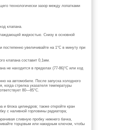
щего технологически зазор между лопатками
ход клапана.
охлаждающей жидкостью. Снизу в основной
и постепенно увеличивайте на 1°С в минуту при
ого клапана составит 0,1мм.
на не находится в пределах (77-86)°С или ход
но на автомобиле. После запуска холодного
я, когда стрелка указателя температуры
оответствует 80—85°С.
а и блока цилиндров; также откройте кран
бку с наливной горловины радиатора;
орачивая сливную пробку нижнего бачка,
ачивайте торцовым или накидным ключом, чтобы