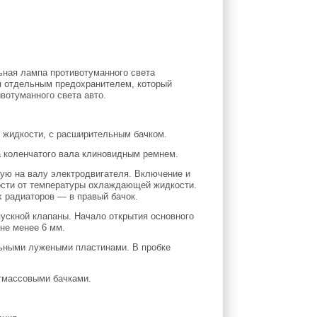
льная лампа противотуманного света
я отдельным предохранителем, который
вотуманного света авто.
й жидкости, с расширительным бачком.
а коленчатого вала клиновидным ремнем.
ую на валу электродвигателя. Включение и
ости от температуры охлаждающей жидкости.
х радиаторов — в правый бачок.
ускной клапаны. Начало открытия основного
не менее 6 мм.
льными лужеными пластинами. В пробке
стмассовыми бачками.