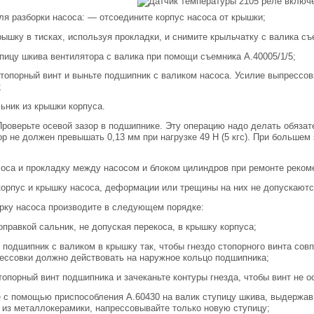
Для разборки насоса: — отсоедините корпус насоса от крышки;
рышку в тисках, используя прокладки, и снимите крыльчатку с валика с
пицу шкива вентилятора с валика при помощи съемника А.40005/1/5;
топорный винт и выньте подшипник с валиком насоса. Усилие выпрессо
;
ьник из крышки корпуса.
Проверьте осевой зазор в подшипнике. Эту операцию надо делать обяза
ор не должен превышать 0,13 мм при нагрузке 49 Н (5 кгс). При большем
оса и прокладку между насосом и блоком цилиндров при ремонте реком
орпус и крышку насоса, деформации или трещины на них не допускаютс
ку насоса производите в следующем порядке:
оправкой сальник, не допуская перекоса, в крышку корпуса;
 подшипник с валиком в крышку так, чтобы гнездо стопорного винта сов
ессовки должно действовать на наружное кольцо подшипника;
топорный винт подшипника и зачеканьте контуры гнезда, чтобы винт не о
 с помощью приспособления А.60430 на валик ступицу шкива, выдержав 
 из металлокерамики, напрессовывайте только новую ступицу;