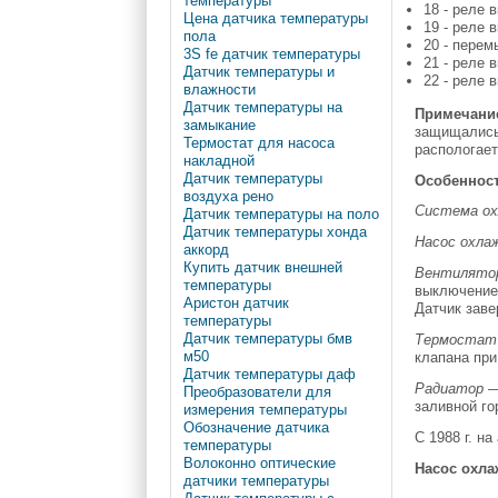
температуры
18 - реле 
Цена датчика температуры
19 - реле 
пола
20 - перем
3S fe датчик температуры
21 - реле 
Датчик температуры и
22 - реле 
влажности
Датчик температуры на
Примечани
замыкание
защищались 
Термостат для насоса
распологает
накладной
Датчик температуры
Особенност
воздуха рено
Система ох
Датчик температуры на поло
Датчик температуры хонда
Насос охла
аккорд
Купить датчик внешней
Вентилято
температуры
выключение
Аристон датчик
Датчик заве
температуры
Датчик температуры бмв
Термостат
м50
клапана при
Датчик температуры даф
Радиатор
—
Преобразователи для
заливной го
измерения температуры
Обозначение датчика
С 1988 г. н
температуры
Волоконно оптические
Насос охл
датчики температуры