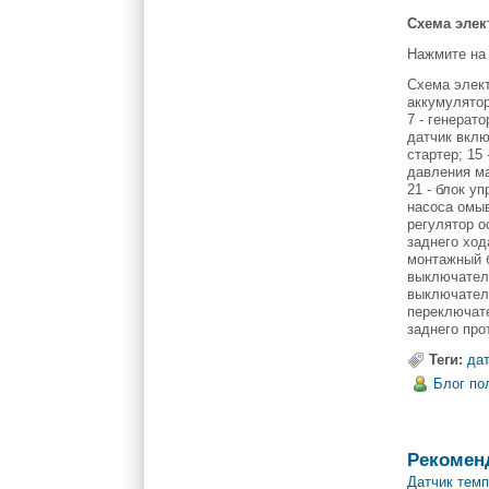
Схема элек
Нажмите на 
Схема элект
аккумулятор
7 - генерат
датчик вклю
стартер; 15
давления ма
21 - блок у
насоса омыв
регулятор о
заднего ход
монтажный б
выключатели
выключатель
переключате
заднего про
Теги:
да
Блог по
Рекомен
Датчик темп