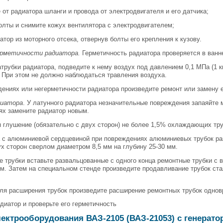
 от радиатора шланги и провода от электродвигателя и его датчика;
олты и снимите кожух вентилятора с электродвигателем;
атор из моторного отсека, отвернув болты его крепления к кузову.
ерметичности радиатора.
Герметичность радиатора проверяется в ванне
трубки радиатора, подведите к нему воздух под давлением 0,1 МПа (1 кг
. При этом не должно наблюдаться травления воздуха.
ениях или негерметичности радиатора произведите ремонт или замену 
диатора
. У латунного радиатора незначительные повреждения запаяйте 
ях замените радиатор новым.
 глушение (обязательно с двух сторон) не более 1,5% охлаждающих тру
а с алюминиевой сердцевиной при повреждениях алюминиевых трубок ра
ух сторон сверлом диаметром 8,5 мм на глубину 25-30 мм.
 трубки вставьте развальцованные с одного конца ремонтные трубки с 
мм. Затем на специальном стенде произведите продавливание трубок ст
ля расширения трубок произведите расширение ремонтных трубок однов
диатор и проверьте его герметичность
ектрооборудования ВАЗ-2105 (ВАЗ-21053) с генерато