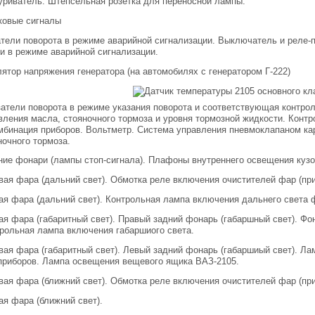
куриватель. Штепсельная розетка для переносной лампы.
уковые сигналы
затели поворота в режиме аварийной сигнализации. Выключатель и реле-
и в режиме аварийной сигнализации.
улятор напряжения генератора (на автомобилях с генератором Г-222)
азатели поворота в режиме указания поворота и соответствующая контр
вления масла, стояночного тормоза и уровня тормозной жидкости. Конт
мбинация приборов. Вольтметр. Система управления пневмоклапаном ка
очного тормоза.
дние фонари (лампы стоп-сигнала). Плафоны внутреннего освещения кузо
авая фара (дальний свет). Обмотка реле включения очистителей фар (пр
вая фара (дальний свет). Контрольная лампа включения дальнего света 
вая фара (габаритный свет). Правый задний фонарь (габаршный свет). Ф
рольная лампа включения габаршиого света.
авая фара (габаритный свет). Левый задний фонарь (габаршиый свет). 
приборов. Лампа освещения вещевого ящика ВАЗ-2105.
авая фара (ближний свет). Обмотка реле включения очистителей фар (пр
вая фара (ближний свет).