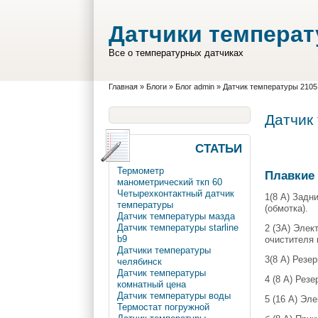
Перейти к основному содержанию
Skip to search
Датчики темпера
Все о температурных датчиках
Вы здесь
Главная
»
Блоги
»
Блог admin
»
Датчик температуры 2105
Датчик
СТАТЬИ
Термометр
Плавкие 
манометрический ткп 60
Четырехконтактный датчик
1(8 А) Задн
температуры
(обмотка).
Датчик температуры мазда
Датчик температуры starline
2 (ЗА) Элек
b9
очистителя 
Датчики температуры
3(8 А) Резе
челябинск
Датчик температуры
4 (8 А) Рез
комнатный цена
Датчик температуры воды
5 (16 А) Эл
Термостат погружной