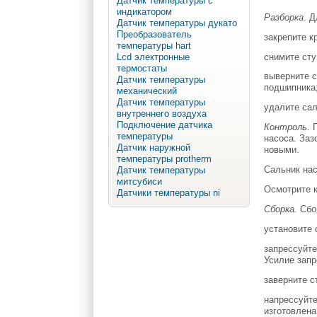
Датчик температуры с
индикатором
Разборка
. 
Датчик температуры дукато
Преобразователь
закрепите к
температуры hart
снимите сту
Lcd электронные
термостаты
выверните с
Датчик температуры
подшипника
механический
Датчик температуры
удалите сал
внутреннего воздуха
Подключение датчика
Контроль
. 
температуры
насоса. Заз
Датчик наружной
новыми.
температуры protherm
Сальник нас
Датчик температуры
митсубиси
Осмотрите к
Датчики температуры ni
Сборка.
Сбор
установите 
запрессуйте
Усилие запр
заверните с
напрессуйте
изготовлена