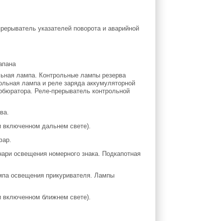
прерыватель указателей поворота и аварийной
ольная лампа. Контрольные лампы резерва
рольная лампа и реле заряда аккумуляторной
рбюратора. Реле-прерыватель контрольной
ва.
и включенном дальнем свете).
фар.
онари освещения номерного знака. Подкапотная
Лампа освещения прикуривателя. Лампы
и включенном ближнем свете).