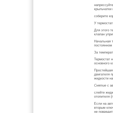
напрессуйте
крыльчатки 
соберите ко
У термостат
Для этого т
клапан упри
Начальная т
постоянном 
За температ
Термостат н
основного к
Простейшая 
двигателя п
жидкости на
Снятие
с а
слейте жидк
отопителя (
Если на авт
вторым ключ
не повредит