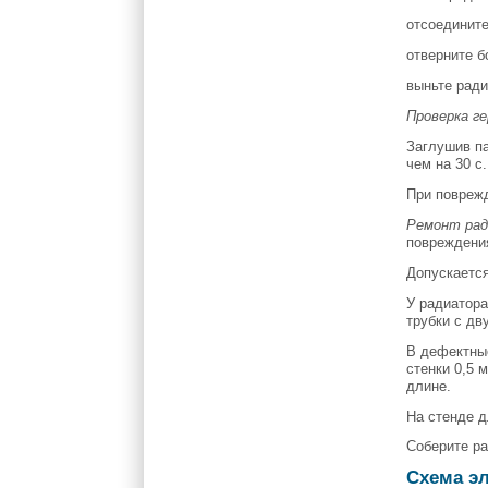
отсоедините
отверните б
выньте ради
Проверка г
Заглушив па
чем на 30 с
При поврежд
Ремонт ра
повреждени
Допускается
У радиатор
трубки с дв
В дефектные
стенки 0,5 
длине.
На стенде д
Соберите ра
Схема эл