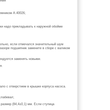
ъемником А.40026;
вки надо прикладывать к наружной обойме
тельно, если отмечался значительный шум
 зазоре подшипник замените в сборе с валиком
ендуется заменять новыми.
я.
пало с отверстием в крышке корпуса насоса.
слабевал;
размер (84,4±0,1) мм. Если ступица