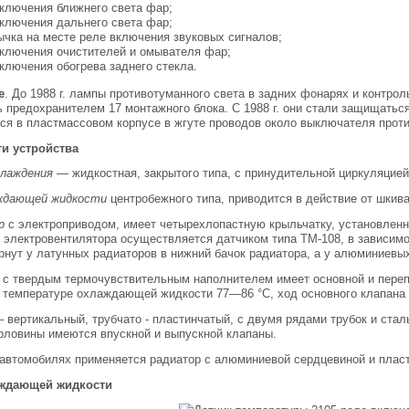
включения ближнего света фар;
включения дальнего света фар;
ычка на месте реле включения звуковых сигналов;
включения очистителей и омывателя фар;
включения обогрева заднего стекла.
е
. До 1988 г. лампы противотуманного света в задних фонарях и контро
предохранителем 17 монтажного блока. С 1988 г. они стали защищатьс
ся в пластмассовом корпусе в жгуте проводов около выключателя проти
и устройства
лаждения
— жидкостная, закрытого типа, с принудительной циркуляцие
ждающей жидкости
центробежного типа, приводится в действие от шкив
р
с электроприводом, имеет четырехлопастную крыльчатку, установленн
 электровентилятора осуществляется датчиком типа ТМ-108, в зависим
рнут у латунных радиаторов в нижний бачок радиатора, а у алюминиевы
с твердым термочувствительным наполнителем имеет основной и переп
 температуре охлаждающей жидкости 77—86 °С, ход основного клапана 
 вертикальный, трубчато - пластинчатый, с двумя рядами трубок и ста
рловины имеются впускной и выпускной клапаны.
а автомобилях применяется радиатор с алюминиевой сердцевиной и пла
аждающей жидкости