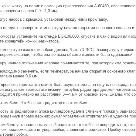
 крыльчатку на валик с помощью приспособления А.60430, обеспечиваю
и корпусом насоса 0,9—1,3 мм;
рпус насоса с крышкой, установив между ними прокладку.
а следует проверять температуру начала открытия основного клапана и 
ермостат установите на стенде БС-106.000, опустив в бак с водой или 
те кронштейн ножки индикатора.
емпература жидкости в баке должна быть 73-75°С. Температуру жидкост
перемешивании, чтобы она во всем объеме жидкости была одинаковой.
уру начала открывания клапана принимается та, при которой ход основн
еобходимо заменять, если температура начала открытия основного клапа
лапана менее 0,6 мм.
проверка термостата может быть осуществлена на ощупь непосредствен
ри исправном термостате нижний патрубок радиатора должен нагреватьс
ходится примерно на расстоянии 3—4 мм от красной зоны шкалы, что с
втомобиля. Чтобы снять радиатор с автомобиля:
ость из радиатора и блока цилиндров удалив сливные пробки у радиатор
передвинув вправо верхних рычаг управления отопителем) и удалите про
омобиле установлен латунный радиатор, то чтобы не повредить его, отв
ом придерживайте штуцер пробки, впаянный в радиатор. Пробку отвор
ь грани пробки.