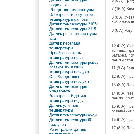
Датчик температуры
б (8 А) При
поднялся
7 (16 А) Зв
Ptc датчик температуры
Электронный регулятор
8 (8 А) Ука
температуры danfoss
сигнализаци
Датчик температуры 21074
Датчик температуры 2115
9 (8 А) Рег
Датчик реле температуры
там
Датчик перепада
10 (8 А) Ук
температуры
топлива, да
Преобразователь
батареи. Ко
температуры цена
лампы стоян
Датчик температуры ровер
Установить датчик
11 (8 А) За
температуры воздуха
12 (8 А) Пр
Ошибка датчика
температуры воздуха
13 (8 А) Ле
Датчик температуры
хладагента
14 (8 А) Ле
Электронный датчик
лампа. Конт
температуры воды
Датчик уличной
15 (8 А) Пр
температуры
освещения 
Датчик температуры ауди
16 (8 А) Пр
Датчик температуры 60
градусов
17 (8 А) Ле
Рено трафик датчик