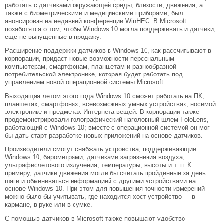
работать с датчиками окружающей среды, близости, движения, а
также с биометрическими и медицинскими приборами, был
анонсирован на недавней конференции WinHEC. В Microsoft
позаботятся о том, чтобы Windows 10 могла поддерживать и датчики,
еще не выпущенные в продажу.
Расширение поддержки датчиков в Windows 10, как рассчитывают в
корпорации, придаст новые возможности персональным
компьютерам, смартфонам, планшетам и разнообразной
потребительской электронике, которая будет работать под
управлением новой операционной системы Microsoft.
Выходящая летом этого года Windows 10 сможет работать на ПК,
планшетах, смартфонах, всевозможных умных устройствах, носимой
электронике и предметах Интернета вещей. В корпорации также
продемонстрировали голографический наголовный шлем HoloLens,
работающий с Windows 10; вместе с операционной системой он мог
бы дать старт разработке новых приложений на основе датчиков.
Производители смогут снабжать устройства, поддерживающие
Windows 10, барометрами, датчиками загрязнения воздуха,
ультрафиолетового излучения, температуры, высоты и т. п. К
примеру, датчики движения могли бы считать пройденные за день
шаги и обмениваться информацией с другими устройствами на
основе Windows 10. При этом для повышения точности измерений
можно было бы учитывать, где находится хост-устройство — в
кармане, в руке или в сумке.
С помощью датчиков в Microsoft также повышают удобство