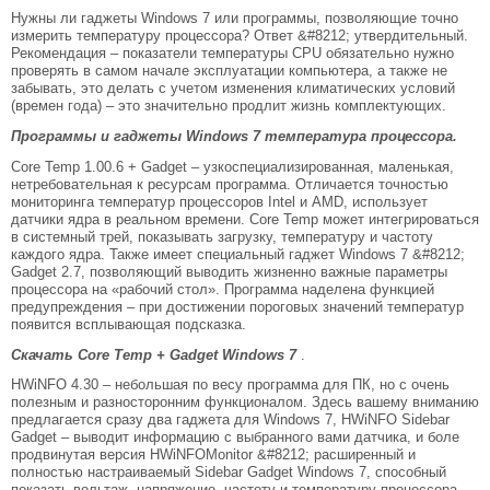
Нужны ли гаджеты Windows 7 или программы, позволяющие точно
измерить температуру процессора? Ответ &#8212; утвердительный.
Рекомендация – показатели температуры CPU обязательно нужно
проверять в самом начале эксплуатации компьютера, а также не
забывать, это делать с учетом изменения климатических условий
(времен года) – это значительно продлит жизнь комплектующих.
Программы и гаджеты Windows 7 температура процессора.
Core Temp 1.00.6 + Gadget – узкоспециализированная, маленькая,
нетребовательная к ресурсам программа. Отличается точностью
мониторинга температур процессоров Intel и AMD, использует
датчики ядра в реальном времени. Core Temp может интегрироваться
в системный трей, показывать загрузку, температуру и частоту
каждого ядра. Также имеет специальный гаджет Windows 7 &#8212;
Gadget 2.7, позволяющий выводить жизненно важные параметры
процессора на «рабочий стол». Программа наделена функцией
предупреждения – при достижении пороговых значений температур
появится всплывающая подсказка.
Скачать Core Temp + Gadget Windows 7
.
HWiNFO 4.30 – небольшая по весу программа для ПК, но с очень
полезным и разносторонним функционалом. Здесь вашему вниманию
предлагается сразу два гаджета для Windows 7, HWiNFO Sidebar
Gadget – выводит информацию с выбранного вами датчика, и боле
продвинутая версия HWiNFOMonitor &#8212; расширенный и
полностью настраиваемый Sidebar Gadget Windows 7, способный
показать вольтаж, напряжение, частоту и температуру процессора,