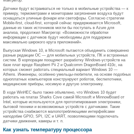
Макгрегор.
Датчики будут встраиваться не только в мобильные устройства — к
примеру, термометрами и мониторами загрязнения воздуха будут
оснащаться уличные фонари или светофоры. Согласно стратегии
Mobile-first, cloud-first, которой сейчас придерживается Microsoft,
данные из таких источников могли бы поступать в Azure для
анализа, продолжил Макгрегор: «Возможности обработки
информации с датчиков будут необходимы для поддержки
максимально широкого круга приложений».
Выпуская Windows 10, в Microsoft пытаются объединить совершенно
разные редакции ОС — для мобильных устройств, ПК и встроенных
систем. В корпорации поощряют разработку Windows-устройств на
базе плат вроде Raspberri Pii 2 и Qualcomm DragonBoard 410c, на
которых сможет работать специальный вариант Windows 10 —
Athens. Инженеры, особенно умельцы-любители, на основе подобных
одноплатных компьютеров конструируют роботов, беспилотники,
медицинские приборы, носимую и другую электронику.
В ходе WinHEC было также объявлено, что Windows 10 будет
работать на платах Sharks Cove самой Microsoft и MinnowBoard от
Intel, которые используются для прототипирования электроники,
бытовой техники и всевозможных устройств с датчиками. Такие
устройства снабжаются малопотребляющими интерфейсами
наподобие GPIO, SPI, I2C и UART, позволяющими подключать
датчики движения, камеры и т. п.
Как узнать температуру процессора