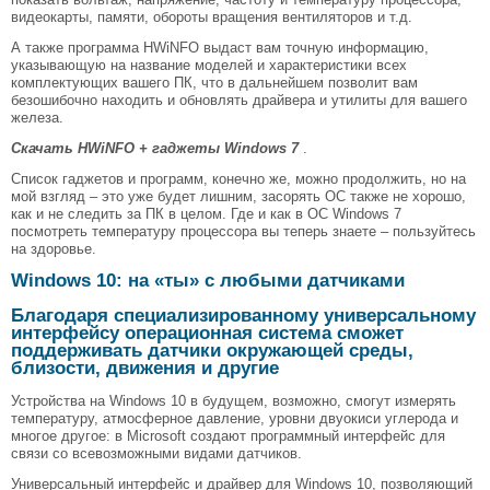
видеокарты, памяти, обороты вращения вентиляторов и т.д.
А также программа HWiNFO выдаст вам точную информацию,
указывающую на название моделей и характеристики всех
комплектующих вашего ПК, что в дальнейшем позволит вам
безошибочно находить и обновлять драйвера и утилиты для вашего
железа.
Скачать HWiNFO + гаджеты Windows 7
.
Список гаджетов и программ, конечно же, можно продолжить, но на
мой взгляд – это уже будет лишним, засорять ОС также не хорошо,
как и не следить за ПК в целом. Где и как в ОС Windows 7
посмотреть температуру процессора вы теперь знаете – пользуйтесь
на здоровье.
Windows 10: на «ты» с любыми датчиками
Благодаря специализированному универсальному
интерфейсу операционная система сможет
поддерживать датчики окружающей среды,
близости, движения и другие
Устройства на Windows 10 в будущем, возможно, смогут измерять
температуру, атмосферное давление, уровни двуокиси углерода и
многое другое: в Microsoft создают программный интерфейс для
связи со всевозможными видами датчиков.
Универсальный интерфейс и драйвер для Windows 10, позволяющий