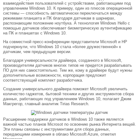
взаимодействия пользователей с устройствами, работающими под
управлением Windows 10. К примеру, один из плюсов операционной
системы — способность автоматически переключаться между
режимами планшета и ПК благодаря датчикам в шарнирах,
распознающим положение ноутбука. А технология Windows Hello с
помощью датчиков обеспечивает биометрическую аутентификацию
на ПК и планшетах с Windows 10.
На совместной пресс-конференции представители Microsoft и HP
подчеркнули, что Windows 10 стала «более дружественной» к
датчикам, чем предыдущие версии.
Благодаря универсальности драйвера, созданного в Microsoft,
производителям датчиков многих типов не придется разрабатывать
ПО для них самостоятельно. Тем же, кому в драйвере будут нужны
дополнительные возможности, корпорация предложит
соответствующий комплект разработчика.
Создание универсального драйвера поможет Microsoft увеличить
количество гаджетов, бытовой техники и других инструментов сбора
данных, работающих под управлением Windows 10, полагает Джим
Макгрегор, главный аналитик Tirias Research.
Расширение поддержки датчиков в Windows 10 также является
важной частью планов Microsot по освоению рынка Интернета вещей.
Эти планы связаны с инструментами для сбора данных,
передающими измерения в облако Microsoft Azure, отметил