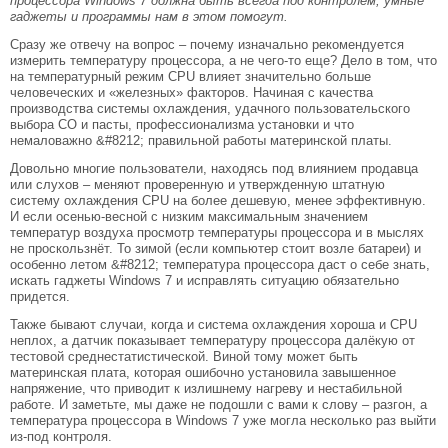
процессора Windows 7 должна быть всегда под контролем, умные
гаджеты и программы нам в этом помогут.
Сразу же отвечу на вопрос – почему изначально рекомендуется
измерить температуру процессора, а не чего-то еще? Дело в том, что
на температурный режим CPU влияет значительно больше
человеческих и «железных» факторов. Начиная с качества
производства системы охлаждения, удачного пользовательского
выбора СО и пасты, профессионализма установки и что
немаловажно &#8212; правильной работы материнской платы.
Довольно многие пользователи, находясь под влиянием продавца
или слухов – меняют проверенную и утвержденную штатную
систему охлаждения CPU на более дешевую, менее эффективную.
И если осенью-весной с низким максимальным значением
температур воздуха просмотр температуры процессора и в мыслях
не проскользнёт. То зимой (если компьютер стоит возле батареи) и
особенно летом &#8212; температура процессора даст о себе знать,
искать гаджеты Windows 7 и исправлять ситуацию обязательно
придется.
Также бывают случаи, когда и система охлаждения хороша и CPU
неплох, а датчик показывает температуру процессора далёкую от
тестовой среднестатистической. Виной тому может быть
материнская плата, которая ошибочно установила завышенное
напряжение, что приводит к излишнему нагреву и нестабильной
работе. И заметьте, мы даже не подошли с вами к слову – разгон, а
температура процессора в Windows 7 уже могла несколько раз выйти
из-под контроля.