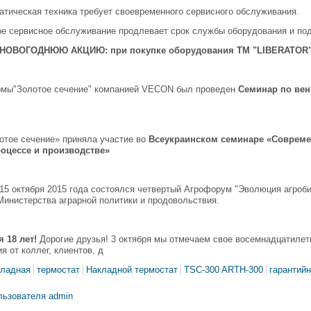
тическая техника требует своевременного сервисного обслуживания.
ое сервисное обслуживание продлевает срок службы оборудования и по
НОВОГОДНЮЮ АКЦИЮ: при покупке оборудования ТМ "LIBERATOR" - п
рмы"Золотое сечение" компанией VECON был проведен
Семинар по ве
отое сечение» приняла участие во
Всеукраинском семинаре «Совреме
оцессе и производстве»
15 октября 2015 года состоялся четвертый Агрофорум "Эволюция агроби
инистерства аграрной политики и продовольствия.
 18 лет!
Дорогие друзья! 3 октября мы отмечаем свое восемнадцатилет
я от коллег, клиентов, д
кладная
термостат
Накладной термостат
TSC-300 ARTH-300
гарантий
льзователя admin