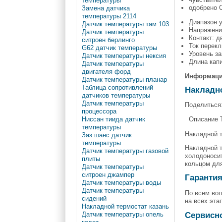
температуры
одобрено 
Замена датчика
температуры 2114
Диапазон 
Датчик температуры там 103
Напряжени
Датчик температуры
Контакт: д
ситроен берлинго
Ток перекл
G62 датчик температуры
Уровень з
Датчик температуры нексия
Длина кап
Датчик температуры
двигателя форд
Информаци
Датчик температуры планар
Таблица сопротивлений
Накладно
датчиков температуры
Датчик температуры
Поделиться
процессора
Описание Т
Ниссан тиида датчик
температуры
Накладной 
Заз шанс датчик
температуры
Накладной т
Датчик температуры газовой
холодоносит
плиты
кольцом для
Датчик температуры
ситроен джампер
Гарантия
Датчик температуры воды
Датчик температуры
По всем воп
сидений
на всех эта
Накладной термостат казань
Сервисн
Датчик температуры опель