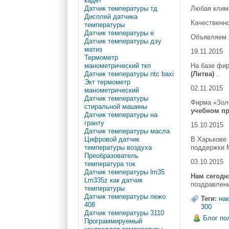
кадет
Датчик температуры тд
Любая клима
Дисплей датчика
Качественн
температуры
Датчик температуры e
Объявляем
Датчик температуры дэу
матиз
19.11.2015
Термометр
На базе фи
манометрический ткп
(Литва)
.
Датчик температуры ntc baxi
Экт термометр
02.11.2015
манометрический
Датчик температуры
Фирма «Зол
стиральной машины
учебном пр
Датчик температуры на
гранту
15.10.2015
Датчик температуры масла
В Харькове 
Цифровой датчик
поддержки М
температуры воздуха
Преобразователь
03.10.2015
температура ток
Датчик температуры lm35
Нам сегодня
Lm335z как датчик
поздравлени
температуры
Датчик температуры пежо
Теги:
на
408
300
Датчик температуры 3110
Блог по
Программируемый