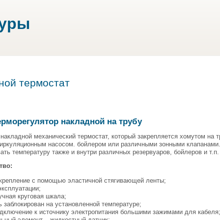
туры
ной термостат
ерморегулятор накладной на трубу
накладной механический термостат, который закрепляется хомутом на т
циркуляционным насосом. бойлером или различными зонными клапанами.
ать температуру также и внутри различных резервуаров, бойлеров и т.п.
тво:
акрепление с помощью эластичной стягивающей ленты;
эксплуатации;
учная круговая шкала;
ь заблокирован на установленной температуре;
одключение к источнику электропитания большими зажимами для кабеля
льный элемент – жидкостный датчик;