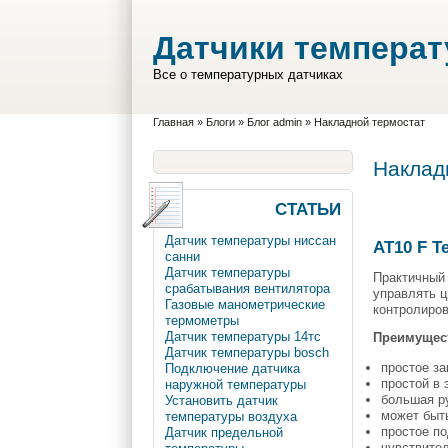
Перейти к основному содержанию
Skip to search
Датчики темпера
Все о температурных датчиках
Вы здесь
Главная
»
Блоги
»
Блог admin
»
Накладной термостат
Наклад
СТАТЬИ
Датчик температуры ниссан
АТ10 F Т
санни
Датчик температуры
Практичный 
срабатывания вентилятора
управлять 
Газовые манометрические
контролиров
термометры
Датчик температуры 14тс
Преимущес
Датчик температуры bosch
простое з
Подключение датчика
простой в 
наружной температуры
большая р
Установить датчик
может быт
температуры воздуха
простое п
Датчик предельной
чувствите