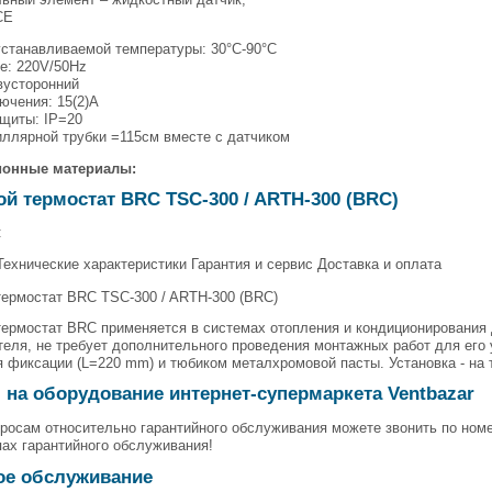
СЕ
устанавливаемой температуры: 30°C-90°C
е: 220V/50Hz
вусторонний
ючения: 15(2)А
ащиты: IP=20
иллярной трубки =115см вместе с датчиком
онные материалы:
й термостат BRC TSC-300 / ARTH-300 (BRC)
:
ехнические характеристики Гарантия и сервис Доставка и оплата
термостат BRC TSC-300 / ARTH-300 (BRC)
ермостат BRC применяется в системах отопления и кондиционирования 
еля, не требует дополнительного проведения монтажных работ для его
 фиксации (L=220 mm) и тюбиком металхромовой пасты. Установка - на 
 на оборудование интернет-супермаркета Ventbazar
росам относительно гарантийного обслуживания можете звонить по номе
пах гарантийного обслуживания!
ое обслуживание