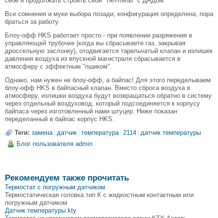
себе и продолжать строить свои "тяп-ляпы" с ДАДом.
Все сомнения и муки выбора позади, конфигурация определена, пора
браться за работу.
Блоу-офф HKS работает просто - при появлении разряжения в
управляющей трубочке (когда вы сбрасываете газ, закрывая
дроссельную заслонку), отодвигается тарельчатый клапан и излишек
давления воздуха из впускной магистрали сбрасывается в
атмосферу с эффектным "пшиком".
Однако, нам нужен не блоу-офф, а байпас! Для этого переделываем
блоу-офф HKS в байпасный клапан. Вместо сброса воздуха в
атмосферу, излишки воздуха будут возвращаться обратно в систему
через отдельный воздуховод, который подсоединяется к корпусу
байпаса через изготовленный нами штуцер. Ниже показан
переделанный в байпас корпус HKS.
Теги:
замена
датчик
температура
2114
датчик температуры
Блог пользователя admin
Рекомендуем также прочитать
Термостат с погружным датчиком
Термостатическая головка тип К с жидкостным контактным или
погружным датчиком
Датчик температуры kty