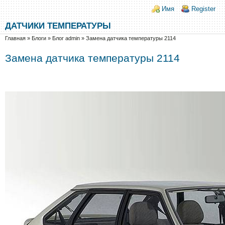
Перейти к основному содержанию
Skip to search
Login links
Имя
Register
ДАТЧИКИ ТЕМПЕРАТУРЫ
Вы здесь
Главная
»
Блоги
»
Блог admin
»
Замена датчика температуры 2114
Замена датчика температуры 2114