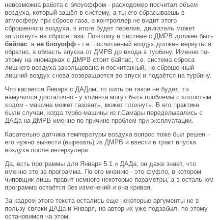
невозможна работа с блоуоффом - расходомер посчитал объем
воздуха, который зашёл в систему, а ты его сбрасываешь в
атмосферу при сбросе газа, а контроллер не видит этого
сброшенного воздуха, в итоге будет перелив, двигатель может
заглохнуть на сбросе газа. По-этому в системе с ДМРВ должен быть
байпас
. а
не блоуофф
- т.е. посчитанный воздух должен вернуться
обратно, в область впуска от ДМРВ до входа в турбину. Именно по-
этому на иномарках с ДМРВ стоит байпас, т.е. система сброса
лишнего воздуха закольцована и посчитанный, но сброшенный
лишний воздух снова возвращается во впуск и подаётся на турбину.
Что касается Января с ДАДом, то шить он такое не будет, т.к.
намучился достаточно - у клиента могут быть проблемы с холостым
ходом - машина может газовать, может глохнуть. В его практике
были случаи, когда турбо-машины из г.Самары переделывались с
ДАДа на ДМРВ именно по причине проблем при эксплуатации.
Касательно датчика температуры воздуха вопрос тоже был решен -
его нужно вынести (вырезать) из ДМРВ и ввести в тракт впуска
воздуха после интеркулера.
Да, есть программы для Января 5.1 и ДАДа, он даже знает, что
именно это за программа. По его мнению - это фуфло, в котором
чиповщик лишь правит немного некоторые параметры, а в остальном
программа остаётся без изменений и она кривая.
За кадром этого текста остались еще некоторые аргументы не в
пользу связки ДАДа и Января, но автор их уже подзабыл, по-этому
остановимся на этом.