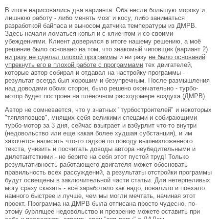
В итоге нарисовались два варианта. Оба несли большую мороку и
лишнюю работу - либо менять мозг и косу, либо заниматься
разработкой байпаса и выносом датчика температуры из ДМРВ.
Здесь начали ломаться копья и с клиентом и со своими
убеждениями. Клиент доверился в итоге нашему решению, а моё
решение было основано на том, что знакомый чиповщик (вариант 2)
ни разу не сделал плохой программы
и ни разу
не было оснований
упрекнуть его в плохой работе с программами
тех двигателей,
которые автор собирал и отдавал на настройку программы -
результат всегда был хорошим и безупречным. После размышления
над доводами обоих сторон, было решено окончательно - турбо-
мотор будет построен на плёночном расходомере воздуха (ДМРВ).
Автор не сомневается, что у знатных "турбостроителей" и некоторых
"тяпляповцев", мнящих себя великими спецами и собирающими
турбо-мотор за 3 дня, сейчас взыграет и взбурлит что-то внутри
(недовольство или еще какая более худшая субстанция), и им
захочется написать что-то гадкое по поводу вышеизложенного
текста, унизить и посчитать доводы автора неубедительными и
дилетантсткими - не берите на себя этот пустой труд! Только
результативность работающего двигателя может обосновать
правильность всех рассуждений, а результаты отстройки программы
будут освещены в заключительной части статьи. Для нетерпеливых
могу сразу сказать - всё заработало как надо, повалило и поехало
намного быстрее и лучше, чем мы могли мечтать, начиная этот
проект. Программа на ДМРВ была отписана просто чудесно, по-
этому бурлящее недовольство и презрение можете оставить при