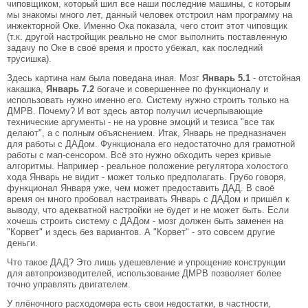
чиповщиком, который шил все наши последние машины, с которым
мы знакомы много лет, данный человек отстроил нам программу на
инжекторной Оке. Именно Ока показала, чего стоит этот чиповщик
(т.к. другой настройщик реально не смог выполнить поставленную
задачу по Оке в своё время и просто убежал, как последний
трусишка).
Здесь картина нам была поведана иная. Мозг
Январь 5.1
- отстойная
какашка,
Январь 7.2
богаче и совершеннее по функционалу и
использовать нужно именно его. Систему нужно строить только на
ДМРВ. Почему? И вот здесь автор получил исчерпывающие
технические аргументы - не на уровне эмоций и тезиса "все так
делают", а с полным объяснением. Итак, Январь не предназначен
для работы с ДАДом. Функционала его недостаточно для грамотной
работы с мап-сенсором. Всё это нужно обходить через кривые
алгоритмы. Например - реальное положение регулятора холостого
хода Январь не видит - может только предполагать. Грубо говоря,
функционал Января уже, чем может предоставить ДАД. В своё
время он много пробовал настраивать Январь с ДАДом и пришёл к
выводу, что адекватной настройки не будет и не может быть. Если
хочешь строить систему с ДАДом - мозг должен быть заменен на
"Корвет" и здесь без вариантов. А "Корвет" - это совсем другие
деньги.
Что такое ДАД? Это лишь удешевление и упрощение конструкции
для автопроизводителей, использование ДМРВ позволяет более
точно управлять двигателем.
У плёночного расходомера есть свои недостатки, в частности,