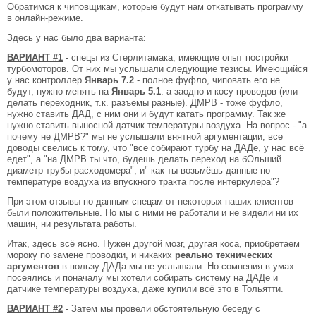
Обратимся к чиповщикам, которые будут нам откатывать программу
в онлайн-режиме.
Здесь у нас было два варианта:
ВАРИАНТ #1
- спецы из Стерлитамака, имеющие опыт постройки
турбомоторов. От них мы услышали следующие тезисы. Имеющийся
у нас контроллер
Январь 7.2
- полное фуфло, чиповать его не
будут, нужно менять на
Январь 5.1
. а заодно и косу проводов (или
делать переходник, т.к. разъемы разные). ДМРВ - тоже фуфло,
нужно ставить ДАД, с ним они и будут катать программу. Так же
нужно ставить выносной датчик температуры воздуха. На вопрос - "а
почему не ДМРВ?" мы не услышали внятной аргументации, все
доводы свелись к тому, что "все собирают турбу на ДАДе, у нас всё
едет", а "на ДМРВ ты что, будешь делать переход на бОльший
диаметр трубы расходомера", и" как ты возьмёшь данные по
температуре воздуха из впускного тракта после интеркулера"?
При этом отзывы по данным спецам от некоторых наших клиентов
были положительные. Но мы с ними не работали и не видели ни их
машин, ни результата работы.
Итак, здесь всё ясно. Нужен другой мозг, другая коса, приобретаем
мороку по замене проводки, и никаких
реально технических
аргументов
в пользу ДАДа мы не услышали. Но сомнения в умах
посеялись и поначалу мы хотели собирать систему на ДАДе и
датчике температуры воздуха, даже купили всё это в Тольятти.
ВАРИАНТ #2
- Затем мы провели обстоятельную беседу с