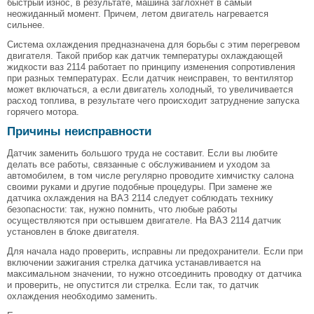
быстрый износ, в результате, машина заглохнет в самый
неожиданный момент. Причем, летом двигатель нагревается
сильнее.
Система охлаждения предназначена для борьбы с этим перегревом
двигателя. Такой прибор как датчик температуры охлаждающей
жидкости ваз 2114 работает по принципу изменения сопротивления
при разных температурах. Если датчик неисправен, то вентилятор
может включаться, а если двигатель холодный, то увеличивается
расход топлива, в результате чего происходит затруднение запуска
горячего мотора.
Причины неисправности
Датчик заменить большого труда не составит. Если вы любите
делать все работы, связанные с обслуживанием и уходом за
автомобилем, в том числе регулярно проводите химчистку салона
своими руками и другие подобные процедуры. При замене же
датчика охлаждения на ВАЗ 2114 следует соблюдать технику
безопасности: так, нужно помнить, что любые работы
осуществляются при остывшем двигателе. На ВАЗ 2114 датчик
установлен в блоке двигателя.
Для начала надо проверить, исправны ли предохранители. Если при
включении зажигания стрелка датчика устанавливается на
максимальном значении, то нужно отсоединить проводку от датчика
и проверить, не опустится ли стрелка. Если так, то датчик
охлаждения необходимо заменить.