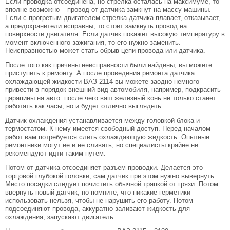
Если проводка отсоединена, но стрелка осталась на максимуме, то
вполне возможно – провод от датчика замкнут на массу машины.
Если с прогретым двигателем стрелка датчика плавает, отказывает,
а предохранители исправны, то стоит замкнуть провод на
поверхности двигателя. Если датчик покажет высокую температуру в
момент включенного зажигания, то его нужно заменить.
Неисправностью может стать обрыв цепи провода или датчика.
После того как причины неисправности были найдены, вы можете
приступить к ремонту. А после проведения ремонта датчика
охлаждающей жидкости ВАЗ 2114 вы можете заодно немного
привести в порядок внешний вид автомобиля, например, подкрасить
царапины на авто. после чего ваш железный конь не только станет
работать как часы, но и будет отлично выглядеть.
Датчик охлаждения устанавливается между головкой блока и
термостатом. К нему имеется свободный доступ. Перед началом
работ вам потребуется слить охлаждающую жидкость. Опытные
ремонтники могут ее и не сливать, но специалисты крайне не
рекомендуют идти таким путем.
Потом от датчика отсоединяет разъем проводки. Делается это
торцовой глубокой головки, сам датчик при этом нужно вывернуть.
Место посадки следует почистить обычной тряпкой от грязи. Потом
ввернуть новый датчик, но помните, что никакие герметики
использовать нельзя, чтобы не нарушить его работу. Потом
подсоединяют провода, аккуратно заливают жидкость для
охлаждения, запускают двигатель.