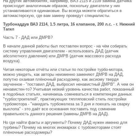
На других автомобилях, например, ВАЗ 2115 и 2109 замена датчика
происходит аналогичным образом, поскольку двигатели у них
устанавливаются одинаковые. Вы всегда можете обратиться в
автомастерскую, где вам замену проведут специалисты.
Турбонаддув ВАЗ 2114, 1.5 литра, 16 клапанов, 200 л.с. - г. Нижний
Тагил
Часть 7 - ДАД или ДМРВ?
В начале данной работы был поставлен вопрос - на чём собирать
систему управления двигателем - использовать ДАД (датчик
абсолютного давления) или ДМРВ (датчик массового расхода
воздуха).
Читая некоторые отчёты или статьи по постройке турбо-мотора,
можно увидеть, как авторы неизменно заменяют ДМРВ на ДАД,
попутно охаивая плёночный расходомер, как аксиому твердя
заученное - "поставил ДАД, выбросил ненавистный ДМРВ". А чем он
ненавистен-то? Учитывая низкий уровень качества работ, показанный
в подобных статьях, начинаешь сомневаться в компетенции данных
"турбостроителей", практикующих тяпляповский стиль постройки
турбомотора - "накидать турбожелеза за 3 дня и поехать на сварку
выхлопа" - это даёт все основания поставить под сомнение
правильность данного решения (замены ДМРВ на ДАД).
Но где найти факты и аргументы? Почему ДАД нужен именно для
турбины? Почему на многих иномарках с турбомоторами стоят
плёночные расходомеры?