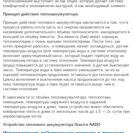
теплоснабжения выступают не как опция, которая делает систему
комфортной и экономически выгодной, а как необходимый элемент.
Принцип действия теплоаккумулятора
Принцип действия теплового аккумулятора заключается в том, что в
процессе работы котла часть его энергии направляется на
нагревание дополнительного объёма теплоносителя, находящегося в
большой по объёму ёмкости. Эта ёмкость (бак) имеет хорошую
теплоизоляцию с очень малыми теплопотерями. После того, как
котёл прекратит работать, и помещение начнёт охлаждаться, датчик
температуры воздуха (или температуры воды в системе отопления)
включает циркуляционный насос, который подаёт горячую воду из
теплоаккумулятора в систему отопления. Температура воздуха
(воды) повышается до установленного значения, и датчик выключает
насос. Температура воды в баке немного уменьшается, но из-за
хорошей теплоизоляции продолжает оставаться достаточно высокой.
Циклы включения и выключения насоса продолжаются до тех пор,
пока температура воды в баке будет оставаться выше, чем в
системе отопления.
В зависимости от объёма теплоаккумулятора, теплопотерь
помещения, температуры наружного воздуха и заданной
температуры воздуха в доме, такое устройство может обеспечить
комфортное тепло в доме от нескольких часов до 1,5 — 2х суток при
неработающем котле.
Устройство теплового аккумулятора Drazice NADO