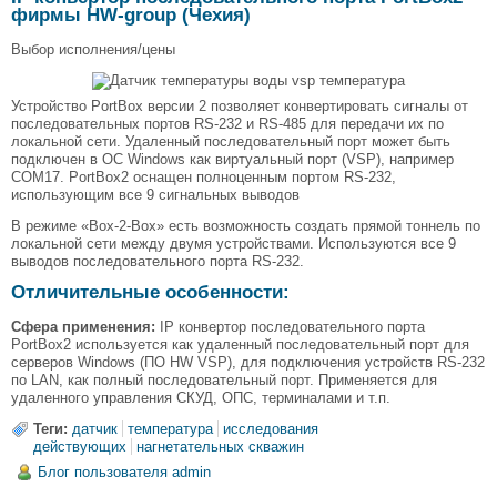
фирмы HW-group (Чехия)
Выбор исполнения/цены
Устройство PortBox версии 2 позволяет конвертировать сигналы от
последовательных портов RS-232 и RS-485 для передачи их по
локальной сети. Удаленный последовательный порт может быть
подключен в ОС Windows как виртуальный порт (VSP), например
COM17. PortBox2 оснащен полноценным портом RS-232,
использующим все 9 сигнальных выводов
В режиме «Box-2-Box» есть возможность создать прямой тоннель по
локальной сети между двумя устройствами. Используются все 9
выводов последовательного порта RS-232.
Отличительные особенности:
Сфера применения:
IP конвертор последовательного порта
PortBox2 используется как удаленный последовательный порт для
серверов Windows (ПО HW VSP), для подключения устройств RS-232
по LAN, как полный последовательный порт. Применяется для
удаленного управления СКУД, ОПС, терминалами и т.п.
Теги:
датчик
температура
исследования
действующих
нагнетательных скважин
Блог пользователя admin