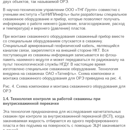
двух объектов, так называемой ОРЭ.
В научно-техническом управлении ООО «ТНГ-Групп» совместно с
учеными института «ТатНИПИнефть» были разработаны специальное
скважинное оборудование и прибор, которые позволяют получать
информацию о работе нижнего (давление, влагосодержание, расход
и температура) и верхнего (давление) пластов.
При монтаже скважинного оборудования скважинный прибор вместе
со специальным оборудованием спускается в скважину.
Специальный армированный геофизический кабель, являющийся
каналом связи, закрепляется на внешней стороне НКТ. Вся
поступающая из скважины информация записывается во флэш-
память наземного модуля и может передаваться по радиоканалу на
пульт технологической службы НГДУ. В настоящее время
изготовлено специальное скважинное оборудование. Технология
внедрена на скважинах ОАО «Татнефть». Схема компоновки и
монтажа скважинного оборудования для ОРЭ приведена на рис. 4.
Рис. 4. Схема компоновки и монтажа скважинного оборудования для
ОРЭ
1.4. Технология контроля за работой скважины при
внутрискважинной перекачке
Эта технология предназначена для исследования нагнетательных
скважин при контроле за внутрискважинной перекачкой (ВСП), когда
закачиваемая жидкость отбирается из одного перфорированного
пласта и без подъема на поверхность с помощью ЭЦН закачивается