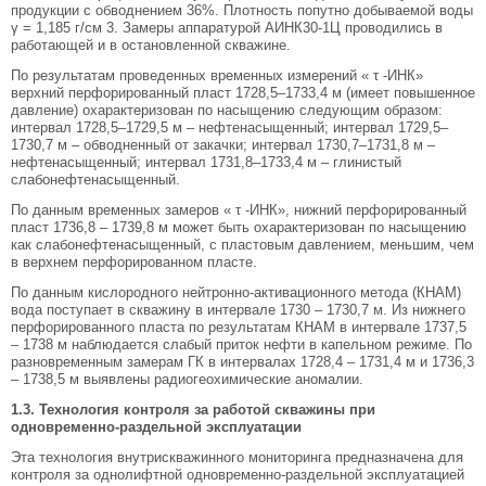
продукции с обводнением 36%. Плотность попутно добываемой воды
γ = 1,185 г/см 3. Замеры аппаратурой АИНК30-1Ц проводились в
работающей и в остановленной скважине.
По результатам проведенных временных измерений « τ -ИНК»
верхний перфорированный пласт 1728,5–1733,4 м (имеет повышенное
давление) охарактеризован по насыщению следующим образом:
интервал 1728,5–1729,5 м – нефтенасыщенный; интервал 1729,5–
1730,7 м – обводненный от закачки; интервал 1730,7–1731,8 м –
нефтенасыщенный; интервал 1731,8–1733,4 м – глинистый
слабонефтенасыщенный.
По данным временных замеров « τ -ИНК», нижний перфорированный
пласт 1736,8 – 1739,8 м может быть охарактеризован по насыщению
как слабонефтенасыщенный, с пластовым давлением, меньшим, чем
в верхнем перфорированном пласте.
По данным кислородного нейтронно-активационного метода (КНАМ)
вода поступает в скважину в интервале 1730 – 1730,7 м. Из нижнего
перфорированного пласта по результатам КНАМ в интервале 1737,5
– 1738 м наблюдается слабый приток нефти в капельном режиме. По
разновременным замерам ГК в интервалах 1728,4 – 1731,4 м и 1736,3
– 1738,5 м выявлены радиогеохимические аномалии.
1.3. Технология контроля за работой скважины при
одновременно-раздельной эксплуатации
Эта технология внутрискважинного мониторинга предназначена для
контроля за однолифтной одновременно-раздельной эксплуатацией