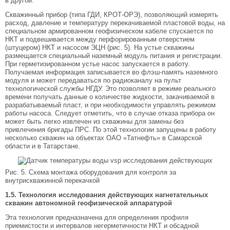
в другой.
Скважинный прибор (типа ГДИ, КРОТ-ОРЭ), позволяющий измерять
расход, давление и температуру перекачиваемой пластовой воды, на
специальном армированном геофизическом кабеле спускается по
НКТ и подвешивается между перфорированным отверстием
(штуцером) НКТ и насосом ЭЦН (рис. 5). На устье скважины
размещается специальный наземный модуль питания и регистрации.
При герметизированном устье насос запускается в работу.
Получаемая информация записывается во флэш-память наземного
модуля и может передаваться по радиоканалу на пульт
технологической службы НГДУ. Это позволяет в режиме реального
времени получать данные о количестве жидкости, закачиваемой в
разрабатываемый пласт, и при необходимости управлять режимом
работы насоса. Следует отметить, что в случае отказа прибора он
может быть легко извлечен из скважины для замены без
привлечения бригады ПРС. По этой технологии запущены в работу
несколько скважин на объектах ОАО «Татнефть» в Самарской
области и в Татарстане.
Рис. 5. Схема монтажа оборудования для контроля за
внутрискважинной перекачкой
1.5. Технология исследования действующих нагнетательных
скважин автономной геофизической аппаратурой
Эта технология предназначена для определения профиля
приемистости и интервалов негерметичности НКТ и обсадной