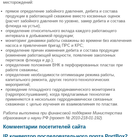
месторождений:
прямое определение забойного давления, дебита и состава
продукции в работающей скважине вместо косвенных оценок
(расчет забойного давления по уровню, замер дебита и состава
флюида на устье);
определение относительного вклада каждого работающего
интервала в добываемой продукции;
мониторинг динамики работы скважины во времени без извлечения
насоса и привлечения бригад ПРС и КРС;
определение причин изменения дебита и состава продукции
(изменение работающей мощности, появление заколонных
перетоков флюида и др.);
определение положения ВНК в перфорированных пластах при
работе скважины;
определение необходимости оптимизации режима работы,
капитального ремонта, других геолого-технологических
мероприятий;
проведение площадного гидродинамического мониторинга
(гидропрослушивания), когда предлагаемые технологии
применяются в нескольких гидродинамически связанных
скважинах с целью изучения их взаимовлияния по пластам.
Работа выполнена при финансовой поддержке Министерства
образования и науки РФ (проект № 2010-218-01-192).
Комментарии посетителей сайта
IP конвертор последовательного порта PortBox2