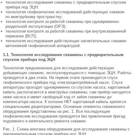
технология исследования скважины с предварительным спуском
прибора под ЭЦН;
технология геофизических исследований действующих скважин
по межтрубному пространству;
технология контроля за работой скважины при одновременно-
раздельной эксплуатации (ОРЭ);
технология контроля за работой скважины при внутрискважинной
перекачке (ВСП);
технология исследования действующих нагнетательных скважин
автономной геофизической аппаратурой.
1.1. Технология исследования скважины с предварительным
спуском прибора под ЭЦН
Технология предназначена для исследования действующих
добывающих скважин, эксплуатирующихся с помощью ЭЦН. Работы
проводятся в два этапа. На первом этапе производится спуск
геофизического прибора под электроцентробежный насос. Спуск
аппаратуры проходит одновременно со спуском насоса, каротажный
кабель располагается в межтрубье скважины, сам прибор находится
ниже насоса и имеет свободный ход от забоя скважины до
компенсатора насоса. К колонне НКТ каротажный кабель крепится
специальными децентраторами. Основные элементы скважинного
оборудования представлены на рис. 1. Все последующие
геофизические исследования проводятся без привлечения бригад
подземного и капитального ремонта скважин.
Рис. 1. Схема монтажа оборудования для исследования скважины с
предварительным спуском прибора под ЭЦН