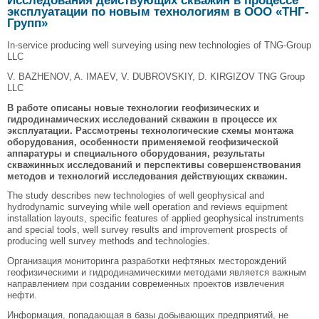
Исследования действующих скважин в процессе
эксплуатации по новым технологиям в ООО «ТНГ-
Групп»
In-service producing well surveying using new technologies of TNG-Group
LLC
V. BAZHENOV, A. IMAEV, V. DUBROVSKIY, D. KIRGIZOV TNG Group
LLC
В работе описаны новые технологии геофизических и
гидродинамических исследований скважин в процессе их
эксплуатации. Рассмотрены технологические схемы монтажа
оборудования, особенности применяемой геофизической
аппаратуры и специального оборудования, результаты
скважинных исследований и перспективы совершенствования
методов и технологий исследования действующих скважин.
The study describes new technologies of well geophysical and
hydrodynamic surveying while well operation and reviews equipment
installation layouts, specific features of applied geophysical instruments
and special tools, well survey results and improvement prospects of
producing well survey methods and technologies.
Организация мониторинга разработки нефтяных месторождений
геофизическими и гидродинамическими методами является важным
направлением при создании современных проектов извлечения
нефти.
Информация, попадающая в базы добывающих предприятий, не