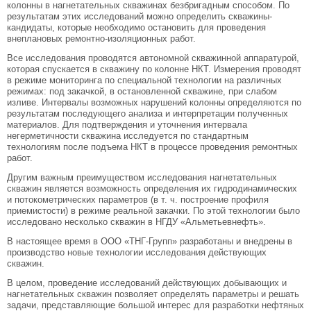
колонны в нагнетательных скважинах безбригадным способом. По
результатам этих исследований можно определить скважины-
кандидаты, которые необходимо остановить для проведения
внеплановых ремонтно-изоляционных работ.
Все исследования проводятся автономной скважинной аппаратурой,
которая спускается в скважину по колонне НКТ. Измерения проводят
в режиме мониторинга по специальной технологии на различных
режимах: под закачкой, в остановленной скважине, при слабом
изливе. Интервалы возможных нарушений колонны определяются по
результатам последующего анализа и интерпретации полученных
материалов. Для подтверждения и уточнения интервала
негерметичности скважина исследуется по стандартным
технологиям после подъема НКТ в процессе проведения ремонтных
работ.
Другим важным преимуществом исследования нагнетательных
скважин является возможность определения их гидродинамических
и потокометрических параметров (в т. ч. построение профиля
приемистости) в режиме реальной закачки. По этой технологии было
исследовано несколько скважин в НГДУ «Альметьевнефть».
В настоящее время в ООО «ТНГ-Групп» разработаны и внедрены в
производство новые технологии исследования действующих
скважин.
В целом, проведение исследований действующих добывающих и
нагнетательных скважин позволяет определять параметры и решать
задачи, представляющие большой интерес для разработки нефтяных