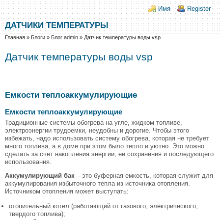
Перейти к основному содержанию
Skip to search
Login links
Имя
Register
ДАТЧИКИ ТЕМПЕРАТУРЫ
Вы здесь
Главная
»
Блоги
»
Блог admin
»
Датчик температуры воды vsp
Датчик температуры воды vsp
Емкости теплоаккумулирующие
Емкости теплоаккумулирующие
Традиционные системы обогрева на угле, жидком топливе,
электроэнергии трудоемки, неудобны и дорогие. Чтобы этого
избежать, надо использовать систему обогрева, которая не требует
много топлива, а в доме при этом было тепло и уютно. Это можно
сделать за счет накопления энергии, ее сохранения и последующего
использования.
Аккумулирующий бак
– это буферная емкость, которая служит для
аккумулирования избыточного тепла из источника отопления.
Источником отопления может выступать:
отопительный котел (работающий от газового, электрического,
твердого топлива);