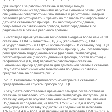
Для контроля за работой скважины в периоды между
геофизическими исследованиями на устье скважины размещается
специальный поверхностный блок питания и регистрации, который
позволяет регистрировать и хранить во флэш-памяти информацию с
датчиков скважинного прибора. При необходимости данные,
получаемые со скважинного прибора, могут передаваться по
радиоканалу в режиме реального времени.
В настоящее время указанная технология внедрена более чем на 10
скважинах в ОАО «Татнефть» (НГДУ «Джалильнефть»), ОАО
«Бугурусланнефть» и НГДУ «Сорочинскнефть». В скважину под ЭЦН
спускается комплексный геофизический прибор ГДИ-7, позволяющий
регистрировать гидродинамические (давление, температура),
потокометрические (скорость движения флюида, состав притока) и
геофизические (ГК, ЛМ) параметры работающей скважины.
Скважинный прибор адаптирован для длительной работы в скважине.
Результаты геофизического мониторинга по одной из скважин
представлены на планшете рис. 2.
Рис. 2. Результаты геофизического мониторинга в скважине с
предварительным спуском прибора под ЭЦН
В результате сопоставления временных замеров после остановки
скважины установлено, что изменение температуры поступающей в
скважину жидкости обусловлено калориметрическим смешиванием.
По данным исследований, из пласта 1758,8 – 1763,4 м поступает
неоднородная по составу жидкость: из средней части интервала
1760 – 1761,4 м – вода, а из верхней части интервала 1758,8 – 1760 м