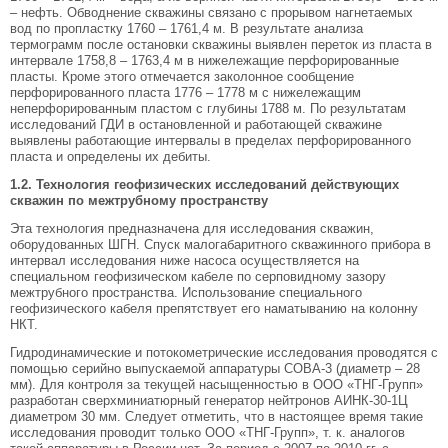
– нефть. Обводнение скважины связано с прорывом нагнетаемых
вод по пропластку 1760 – 1761,4 м. В результате анализа
термограмм после остановки скважины выявлен переток из пласта в
интервале 1758,8 – 1763,4 м в нижележащие перфорированные
пласты. Кроме этого отмечается заколонное сообщение
перфорированного пласта 1776 – 1778 м с нижележащим
неперфорированным пластом с глубины 1788 м. По результатам
исследований ГДИ в остановленной и работающей скважине
выявлены работающие интервалы в пределах перфорированного
пласта и определены их дебиты.
1.2. Технология геофизических исследований действующих
скважин по межтрубному пространству
Эта технология предназначена для исследования скважин,
оборудованных ШГН. Спуск малогабаритного скважинного прибора в
интервал исследования ниже насоса осуществляется на
специальном геофизическом кабеле по серповидному зазору
межтрубного пространства. Использование специального
геофизического кабеля препятствует его наматыванию на колонну
НКТ.
Гидродинамические и потокометрические исследования проводятся с
помощью серийно выпускаемой аппаратуры СОВА-3 (диаметр – 28
мм). Для контроля за текущей насыщенностью в ООО «ТНГ-Групп»
разработан сверхминиатюрный генератор нейтронов АИНК-30-1Ц
диаметром 30 мм. Следует отметить, что в настоящее время такие
исследования проводит только ООО «ТНГ-Групп», т. к. аналогов