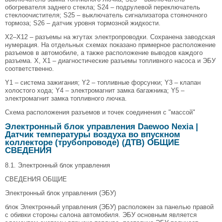
обогревателя заднего стекла; S24 – подрулевой переключатель
стеклоочистителя; S25 – выключатель сигнализатора стояночного
тормоза; S26 – датчик уровня тормозной жидкости.
Х2–Х12 – разъемы на жгутах электропроводки. Сохранена заводская
нумерация. На отдельных схемах показано примерное расположение
разъемов в автомобиле, а также расположение выводов каждого
разъема. Х, Х1 – диагностические разъемы топливного насоса и ЭБУ
соответственно.
Y1 – система зажигания; Y2 – топливные форсунки; Y3 – клапан
холостого хода; Y4 – электромагнит замка багажника; Y5 –
электромагнит замка топливного лючка.
Схема расположения разъемов и точек соединения с "массой"
Электронный блок управления Daewoo Nexia |
Датчик температуры воздуха во впускном
коллекторе (трубопроводе) (ДТВ) ОБЩИЕ
СВЕДЕНИЯ
8.1. Электронный блок управления
СВЕДЕНИЯ ОБЩИЕ
Электронный блок управления (ЭБУ)
блок Электронный управления (ЭБУ) расположен за панелью правой
с обивки стороны салона автомобиля. ЭБУ основным является