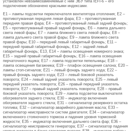
установлен невзаимозаменяемый с ним ЭБУ типа IEFI-6 – его
подключение обозначено красными индексами.
Е1 – лампы подсветки переключателя вентилятора отопления; Е2 –
противотуманная передняя левая фара; Е3 – противотуманная
передняя правая фара; Е4 – противотуманный левый задний фонарь;
Е5 – противотуманный правый задний фонарь; Е6 – лампа дальнего
света левой фары; Е7 – лампа ближнего света левой фары; Е8 –
лампа дальнего света правой фары; Е9 – лампа ближнего света
правой фары; Е10 – передний левый габаритный фонарь; Е11 –
передний правый габаритный фонарь; Е12 – задний левый
габаритный фонарь; Е13, Е14 – лампы освещения номерного знака;
Е15 – задний правый габаритный фонарь; Е16 – лампа освещения
перчаточного ящика; Е17 – лампа подсветки пепельницы; Е18 –
лампа освещения багажника; Е19 – плафон освещения салона; Е20 –
лампы стоп-сигналов; Е21 – левый фонарь заднего хода; Е22 –
правый фонарь заднего хода; Е23 – левый боковой указатель
поворота; Е24 – левый задний указатель поворота; Е25 – левый
передний указатель поворота; Е26 – правый передний указатель
поворота; Е27 – правый задний указатель поворота; Е28 – правый
боковой указатель поворота; Е29 – лампа подсветки выключателя
обогревателя заднего стекла; Е30 – индикатор включения
обогревателя заднего стекла; Е31 – сигнализатор резервного остатка
топлива; Е32 – сигнализатор аварийного давления масла; Е33 –
сигнализатор неисправности систем двигателя; Е34 – сигнализатор
включенного стояночного тормоза и падения уровня тормозной
жидкости; Е35 – индикатор включения дальнего света фар; Е36 –
сигнализатор неисправности генератора; Е37 – сигнализатор падения
уровня жидкости в бачке стеклоомывателя; Е38 – индикатор работы