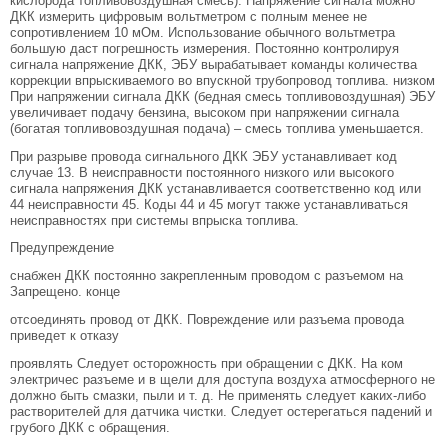
кислорода топливовоздушная смесь). Напряжение сигнала можно
ДКК измерить цифровым вольтметром с полным менее не
сопротивлением 10 мОм. Использование обычного вольтметра
большую даст погрешность измерения. Постоянно контролируя
сигнала напряжение ДКК, ЭБУ вырабатывает команды количества
коррекции впрыскиваемого во впускной трубопровод топлива. низком
При напряжении сигнала ДКК (бедная смесь топливовоздушная) ЭБУ
увеличивает подачу бензина, высоком при напряжении сигнала
(богатая топливовоздушная подача) – смесь топлива уменьшается.
При разрыве провода сигнального ДКК ЭБУ устанавливает код
случае 13. В неисправности постоянного низкого или высокого
сигнала напряжения ДКК устанавливается соответственно код или
44 неисправности 45. Коды 44 и 45 могут также устанавливаться
неисправностях при системы впрыска топлива.
Предупреждение
снабжен ДКК постоянно закрепленным проводом с разъемом на
Запрещено. конце
отсоединять провод от ДКК. Повреждение или разъема провода
приведет к отказу
проявлять Следует осторожность при обращении с ДКК. На ком
электричес разъеме и в щели для доступа воздуха атмосферного не
должно быть смазки, пыли и т. д. Не применять следует каких-либо
растворителей для датчика чистки. Следует остерегаться падений и
грубого ДКК с обращения.