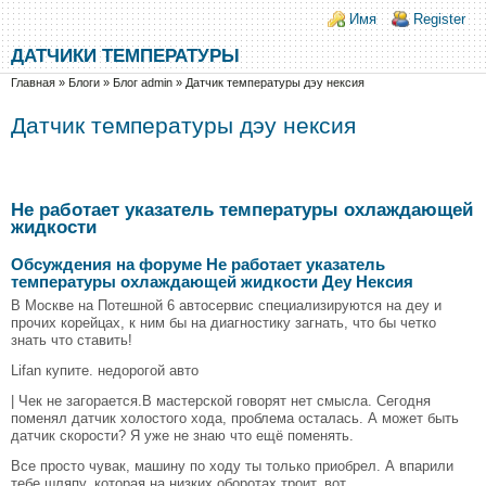
Перейти к основному содержанию
Skip to search
Login links
Имя
Register
ДАТЧИКИ ТЕМПЕРАТУРЫ
Вы здесь
Главная
»
Блоги
»
Блог admin
»
Датчик температуры дэу нексия
Датчик температуры дэу нексия
Не работает указатель температуры охлаждающей
жидкости
Обсуждения на форуме Не работает указатель
температуры охлаждающей жидкости Деу Нексия
В Москве на Потешной 6 автосервис специализируются на деу и
прочих корейцах, к ним бы на диагностику загнать, что бы четко
знать что ставить!
Lifan купите. недорогой авто
| Чек не загорается.В мастерской говорят нет смысла. Сегодня
поменял датчик холостого хода, проблема осталась. А может быть
датчик скорости? Я уже не знаю что ещё поменять.
Все просто чувак, машину по ходу ты только приобрел. А впарили
тебе шляпу, которая на низких оборотах троит, вот.