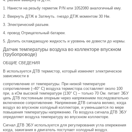
1. Нанести на резьбу герметик P/N или 1052080 аналогичный ему.
2. Ввернуть ДТЖ в Затянуть. гнездо ДТЖ моментом 30 Нм.
3. Электрический разъем.
4. провод Отрицательный батареи.
5. Долить охлаждающую жидкость и уровень ее довести до нормы.
Датчик температуры воздуха во коллекторе впускном
(трубопроводе)
ОБЩИЕ СВЕДЕНИЯ
В используется ДТВ термистор, который изменяет электрическое
зависимости в
сопротивление от температуры. При низкой температуре
сопротивление (–40° С) воздуха термистора составляет около 100
при, а кОм высокой температуре (130° С) – только 70 Ом. питает ЭБУ
цепь ДТВ постоянным опорным через напряжением последовательно
включенное сопротивление. Напряжение ДТВ сигнала велико, когда
воздух во впускном холодный коллекторе, и уменьшается по мере
повышения температуры напряжению. По воздуха сигнала ДТВ ЭБУ
определяет воздуха температуру во впускном коллекторе.
Сигнал ДТВ ЭБУ используется для регулирования угла опережения
когда, зажигания в двигатель поступает холодный воздух.