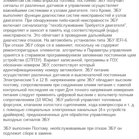
элементом системы впрыска топлива. постоянно ЭБУ получает
сигналы от различных датчиков и управление осуществляет
важнейшими системами и узлами двигателя. того Кроме, ЭБУ
выполняет функции диагностики систем неисправностей и узлов
двигателя. При обнаружении либо-какой неисправности ЭБУ
включает сигнализатор "техобслуживание Требуется двигателя",
определяет и заносит в память код соответствующий (коды)
неисправности. Это облегчает в проведение дальнейшем
диагностики отказов. На автомобиль установлен типа ЭБУ IEFI-6.
При отказе ЭБУ сборе ся в заменяет, поскольку не содержит
ремонтопригодных элементов. алгоритмы и Параметры управления
хранятся в стираемом программируемом запоминаю постоянном щем
устройстве (СППЗУ). Вариант записанной, программы в ПЗУ,
обозначен номером ЭБУ, соответствует который
идентификационному номеру автомобиля. ЭБУ питание
осуществляет различных датчиков и выключателей постоянным
Электрические 5 и 12 В. напряжением цепи ЭБУ обладают высоким
поэтому, сопротивлением при соединении клемм питания с лампой
контрольной последняя не горит.Для точного напряжения измерения
питания следует применять цифровой высоким с вольтметр полным
сопротивлением (10 МОм). ЭБУ работой управляет топливнык
форсунок, клапаном холостого сцеплением, хода компрессора и т. д.
с помощью специальных электронных канальных (4-х устройств
драйверов), предназначенных для обработки управляющих
выходных сигналов ЭБУ.
ЭБУ выполнен Поэтому. необслуживаемым при отказе ЭБУ он
подлежит сборе в замене.