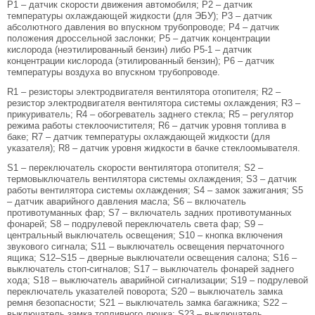
Р1 – датчик скорости движения автомобиля; Р2 – датчик
температуры охлаждающей жидкости (для ЭБУ); Р3 – датчик
абсолютного давления во впускном трубопроводе; Р4 – датчик
положения дроссельной заслонки; Р5 – датчик концентрации
кислорода (неэтилированный бензин) либо Р5-1 – датчик
концентрации кислорода (этилированный бензин); Р6 – датчик
температуры воздуха во впускном трубопроводе.
R1 – резисторы электродвигателя вентилятора отопителя; R2 –
резистор электродвигателя вентилятора системы охлаждения; R3 –
прикуриватель; R4 – обогреватель заднего стекла; R5 – регулятор
режима работы стеклоочистителя; R6 – датчик уровня топлива в
баке; R7 – датчик температуры охлаждающей жидкости (для
указателя); R8 – датчик уровня жидкости в бачке стеклоомывателя.
S1 – переключатель скорости вентилятора отопителя; S2 –
термовыключатель вентилятора системы охлаждения; S3 – датчик
работы вентилятора системы охлаждения; S4 – замок зажигания; S5
– датчик аварийного давления масла; S6 – включатель
противотуманных фар; S7 – включатель задних противотуманных
фонарей; S8 – подрулевой переключатель света фар; S9 –
центральный выключатель освещения; S10 – кнопка включения
звукового сигнала; S11 – выключатель освещения перчаточного
ящика; S12–S15 – дверные выключатели освещения салона; S16 –
выключатель стоп-сигналов; S17 – выключатель фонарей заднего
хода; S18 – выключатель аварийной сигнализации; S19 – подрулевой
переключатель указателей поворота; S20 – выключатель замка
ремня безопасности; S21 – выключатель замка багажника; S22 –
выключатель замка топливного лючка; S23 – выключатель