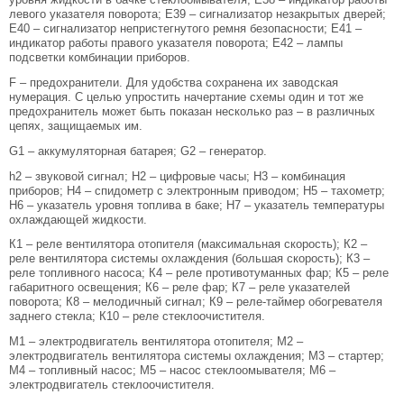
левого указателя поворота; Е39 – сигнализатор незакрытых дверей;
Е40 – сигнализатор непристегнутого ремня безопасности; Е41 –
индикатор работы правого указателя поворота; Е42 – лампы
подсветки комбинации приборов.
F – предохранители. Для удобства сохранена их заводская
нумерация. С целью упростить начертание схемы один и тот же
предохранитель может быть показан несколько раз – в различных
цепях, защищаемых им.
G1 – аккумуляторная батарея; G2 – генератор.
h2 – звуковой сигнал; Н2 – цифровые часы; Н3 – комбинация
приборов; Н4 – спидометр с электронным приводом; Н5 – тахометр;
Н6 – указатель уровня топлива в баке; Н7 – указатель температуры
охлаждающей жидкости.
К1 – реле вентилятора отопителя (максимальная скорость); К2 –
реле вентилятора системы охлаждения (большая скорость); К3 –
реле топливного насоса; К4 – реле противотуманных фар; К5 – реле
габаритного освещения; К6 – реле фар; К7 – реле указателей
поворота; К8 – мелодичный сигнал; К9 – реле-таймер обогревателя
заднего стекла; К10 – реле стеклоочистителя.
М1 – электродвигатель вентилятора отопителя; М2 –
электродвигатель вентилятора системы охлаждения; М3 – стартер;
М4 – топливный насос; М5 – насос стеклоомывателя; М6 –
электродвигатель стеклоочистителя.