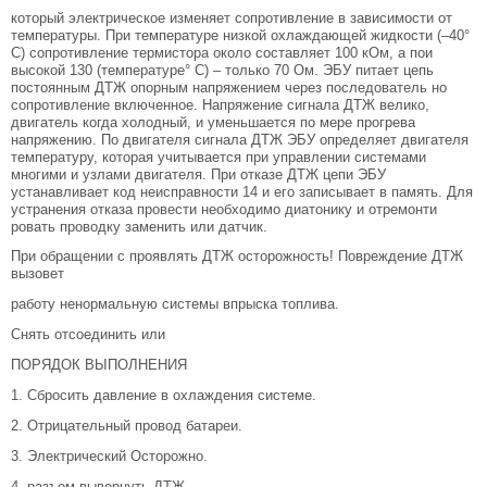
который электрическое изменяет сопротивление в зависимости от
температуры. При температуре низкой охлаждающей жидкости (–40°
С) сопротивление термистора около составляет 100 кОм, а пои
высокой 130 (температуре° С) – только 70 Ом. ЭБУ питает цепь
постоянным ДТЖ опорным напряжением чepeз последователь но
сопротивление включенное. Напряжение сигнала ДТЖ велико,
двигатель когда холодный, и уменьшается по мере прогрева
напряжению. По двигателя сигнала ДТЖ ЭБУ определяет двигателя
температуру, которая учитывается при управлении системами
многими и узлами двигателя. При отказе ДТЖ цепи ЭБУ
устанавливает код неисправности 14 и его записывает в память. Для
устранения отказа провести необходимо диатонику и отремонти
ровать проводку заменить или датчик.
При обращении с проявлять ДТЖ осторожность! Повреждение ДТЖ
вызовет
работу ненормальную системы впрыска топлива.
Снять отсоединить или
ПОРЯДОК ВЫПОЛНЕНИЯ
1. Сбросить давление в охлаждения системе.
2. Отрицательный провод батареи.
3. Электрический Осторожно.
4. разъем вывернуть ДТЖ.