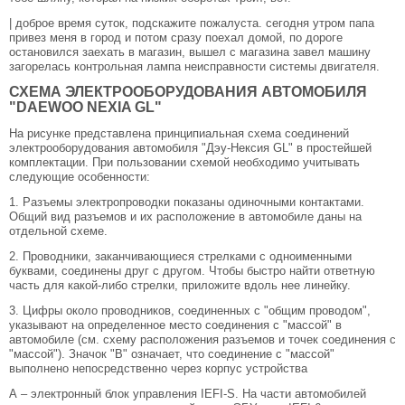
| доброе время суток, подскажите пожалуста. сегодня утром папа
привез меня в город и потом сразу поехал домой, по дороге
остановился заехать в магазин, вышел с магазина завел машину
загорелась контрольная лампа неисправности системы двигателя.
СХЕМА ЭЛЕКТРООБОРУДОВАНИЯ АВТОМОБИЛЯ
"DAEWOO NEXIA GL"
На рисунке представлена принципиальная схема соединений
электрооборудования автомобиля "Дэу-Нексия GL" в простейшей
комплектации. При пользовании схемой необходимо учитывать
следующие особенности:
1. Разъемы электропроводки показаны одиночными контактами.
Общий вид разъемов и их расположение в автомобиле даны на
отдельной схеме.
2. Проводники, заканчивающиеся стрелками с одноименными
буквами, соединены друг с другом. Чтобы быстро найти ответную
часть для какой-либо стрелки, приложите вдоль нее линейку.
3. Цифры около проводников, соединенных с "общим проводом",
указывают на определенное место соединения с "массой" в
автомобиле (см. схему расположения разъемов и точек соединения с
"массой"). Значок "В" означает, что соединение с "массой"
выполнено непосредственно через корпус устройства
А – электронный блок управления IEFI-S. На части автомобилей