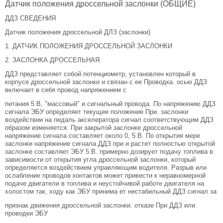
Датчик положения дроссельной заслонки (ОБЩИЕ)
ДДЗ СВЕДЕНИЯ
Датчик положения дроссельной ДЛЗ (заслонки)
1. ДАТЧИК ПОЛОЖЕНИЯ ДРОССЕЛЬНОЙ ЗАСЛОНКИ
2. ЗАСЛОНКА ДРОССЕЛЬНАЯ
ДДЗ представляет собой потенциометр, установлен который в
корпусе дроссельной заслонки и связан с ее Проводка. осью ДДЗ
включает в себя провод напряжением с
питания 5 В, "массовый" и сигнальный провода. По напряжению ДДЗ
сигнала ЭБУ определяет текущее положение При. заслонки
воздействии на педаль акселератора сигнал соответствующим ДДЗ
образом изменяется. При закрытой заслонке дроссельной
напряжение сигнала составляет около 0, 5 В. По открытия мере
заслонки напряжение сигнала ДДЗ при и растет полностью открытой
заслонке составляет ЭБУ 5 В. примерно дозирует подачу топлива в
зависимости от открытия угла дроссельной заслонки, который
определяется воздействием управляющим водителя. Разрыв или
ослабление проводов контактов может привести к неравномерной
подаче двигатели в топлива и неустойчивой работе двигателя на
холостом так, ходу как ЭБУ принима ет нестабильный ДДЗ сигнал за
признак движения дроссельной заслонки. отказе При ДДЗ или
проводки ЭБУ