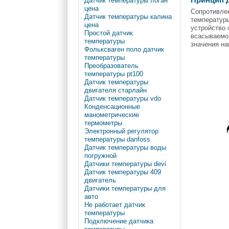
Принцип 
Датчик температуры логан
цена
Сопротивлен
Датчик температуры калина
температур
цена
устройство 
Простой датчик
всасываемог
температуры
значения на
Фольксваген поло датчик
температуры
Преобразователь
температуры pt100
Датчик температуры
двигателя старлайн
Датчик температуры vdo
Конденсационные
манометрические
термометры
Электронный регулятор
температуры danfoss
Датчик температуры воды
погружной
Датчики температуры devi
Датчик температуры 409
двигатель
Датчики температуры для
авто
Не работает датчик
температуры
Подключение датчика