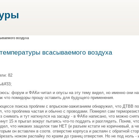
туры
ываемого воздуха
 температуры всасываемого воздуха
ли: 82
ь&#33;
рюсь: форум и ФАКи читал и опусы на эту тему видел, но именно они на
ак что помидоры прошу оставить для будущего применения.
роцессе поиска проблем с впрыском-зажиганием обнаружил, что ДТВВ п
, что проблема частая и обычно с проводами. Померял сам терморезисто
з снимать и тут наткнулся на засаду - в ФАКе написано, что можно сня
инут 15 я прыгал вокруг пытаясь что-то поддеть и разглядеть. Поняв, чт
идел, что никаких защелок там НЕТ (и разъем кстати не коричневый, а ч
торым он вставлен в соотв. отверстие корпуса и распаян с обратной с
брезать ножом распайку по краям до границ отверстия. Но не под ноль - 