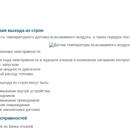
вия выхода из строя
ть температурного датчика всасываемого воздуха, а также порядок по
изнаки неисправности:
я кода неисправности в журнале отказов и возможное загорание контро
с запуском
е мощности двигателя
ый расход топлива
ыхода из строя могут быть:
амыкание внутри устройства
водников
замыкание проводников
кие повреждения
е наконечника датчика
исправностей
я из банка отказов