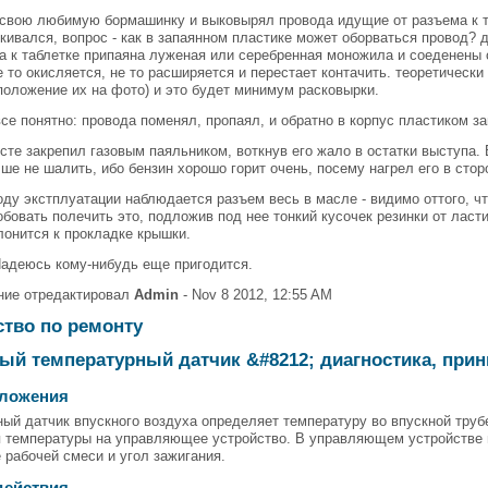
 свою любимую бормашинку и выковырял провода идущие от разъема к т
лкивался, вопрос - как в запаянном пластике может оборваться провод? 
а к таблетке припаяна луженая или серебренная моножила и соеденены он
 то окисляется, не то расширяется и перестает контачить. теоретическ
положение их на фото) и это будет минимум расковырки.
се понятно: провода поменял, пропаял, и обратно в корпус пластиком за
сте закрепил газовым паяльником, воткнув его жало в остатки выступ
ше не шалить, ибо бензин хорошо горит очень, посему нагрел его в сто
оду экстплуатации наблюдается разъем весь в масле - видимо оттого, ч
бовать полечить это, подложив под нее тонкий кусочек резинки от ласти
онится к прокладке крышки.
 Надеюсь кому-нибудь еще пригодится.
ние отредактировал
Admin
- Nov 8 2012, 12:55 AM
ство по ремонту
ый температурный датчик &#8212; диагностика, при
ложения
ый датчик впускного воздуха определяет температуру во впускной труб
 температуры на управляющее устройство. В управляющем устройстве п
 рабочей смеси и угол зажигания.