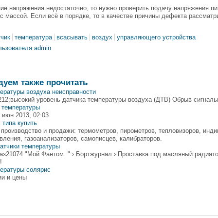
ие напряжения недостаточно, то нужно проверить подачу напряжения п
с массой. Если всё в порядке, то в качестве причины дефекта рассмат
тчик
температура
всасывать
воздух
управляющего устройства
льзователя admin
дуем также прочитать
ературы воздуха неисправности
12;высокий уровень датчика температуры воздуха (ДТВ) Обрыв сигналь
к температуры
3 июн 2013, 02:03
 типа купить
 производство и продажи: термометров, пирометров, тепловизоров, инди
вления, газоанализаторов, самописцев, калибраторов.
атчики температуры
аз21074 "Мой Фантом. " › Бортжурнал › Проставка под масляный радиат
!
пературы солярис
и и цены