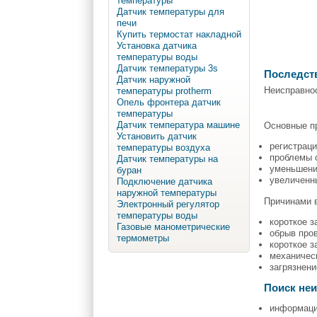
температуры
Датчик температуры для
печи
Купить термостат накладной
Установка датчика
температуры воды
Датчик температуры 3s
Последст
Датчик наружной
Неисправнос
температуры protherm
Опель фронтера датчик
температуры
Датчик температура машине
Основные пр
Установить датчик
регистраци
температуры воздуха
проблемы 
Датчик температуры на
уменьшени
буран
увеличенн
Подключение датчика
наружной температуры
Причинами в
Электронный регулятор
температуры воды
короткое з
Газовые манометрические
обрыв про
термометры
короткое 
механичес
загрязнени
Поиск не
информаци