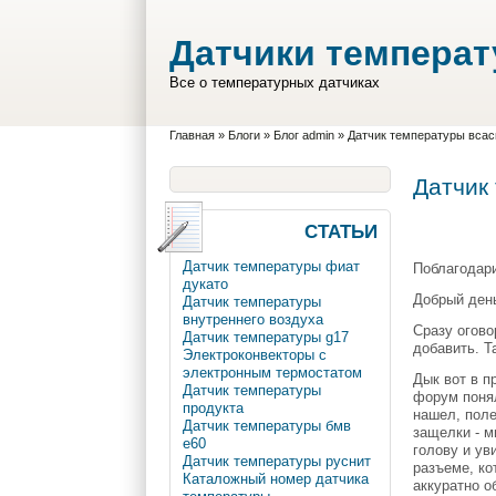
Перейти к основному содержанию
Skip to search
Датчики темпера
Все о температурных датчиках
Вы здесь
Главная
»
Блоги
»
Блог admin
»
Датчик температуры всас
Датчик
СТАТЬИ
Датчик температуры фиат
Поблагодари
дукато
Добрый ден
Датчик температуры
внутреннего воздуха
Сразу огово
Датчик температуры g17
добавить. Т
Электроконвекторы с
электронным термостатом
Дык вот в п
Датчик температуры
форум понял
продукта
нашел, поле
Датчик температуры бмв
защелки - м
е60
голову и ув
Датчик температуры руснит
разъеме, ко
Каталожный номер датчика
аккуратно о