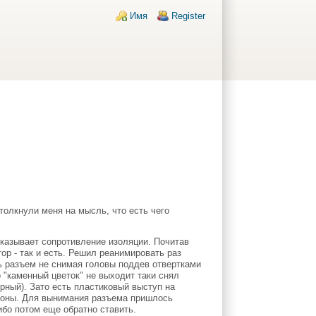
Login links
Имя
Register
толкнули меня на мысль, что есть чего
оказывает сопротивление изоляции. Почитав
р - так и есть. Решил реанимировать раз
ть разъем не снимая головы поддев отвертками
о "каменный цветок" не выходит таки снял
ерный). Зато есть пластиковый выступ на
тороны. Для вынимания разъема пришлось
ибо потом еще обратно ставить.