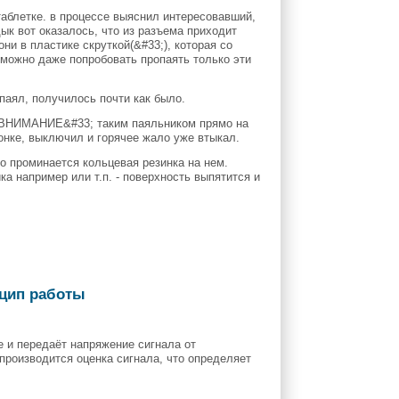
аблетке. в процессе выяснил интересовавший,
дык вот оказалось, что из разъема приходит
и в пластике скруткой(&#33;), которая со
и можно даже попробовать пропаять только эти
паял, получилось почти как было.
а. ВНИМАНИЕ&#33; таким паяльником прямо на
ронке, выключил и горячее жало уже втыкал.
то проминается кольцевая резинка на нем.
ка например или т.п. - поверхность выпятится и
нцип работы
е и передаёт напряжение сигнала от
роизводится оценка сигнала, что определяет