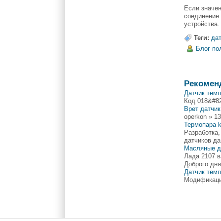
Если значен
соединение 
устройства.
Теги:
да
Блог по
Рекомен
Датчик темп
Код 018&#82
Врет датчи
operkon » 1
Термопара k
Разработка,
датчиков да
Масляные д
Лада 2107 в
Доброго дня
Датчик тем
Модификаци