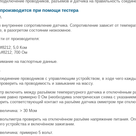
подключение проводников, разъёмов и датчика на правильность соедине
 производится при помощи тестера
.
внутреннее сопротивление датчика. Сопротивление зависит от темпера
, в разогретом состоянии низкоомное.
ти от производителя:
&#8212; 5,0 Ком
&#8212; 700 Ом
имание на паспортные данные.
.
соединение проводников с управляющим устройством, в ходе чего кажд
проверить на проводимость и замыкание на массу.
р включить между разъёмом температурного датчика и отключённым р
ние равно примерно 0 Ом (необходима электрическая схема с указанием
рить соответствующий контакт на разъёме датчика омметром при откл
величина: > 30 Мом
вольтметра проверить на отключённом разъёме напряжение питания. Оп
го устройства и включённом зажигании.
величина: примерно 5 вольт.