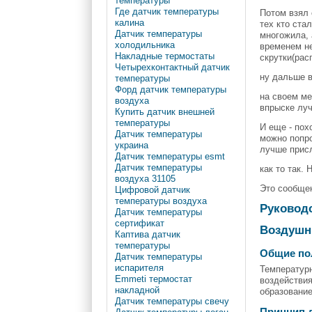
температуры
Где датчик температуры
Потом взял
калина
тех кто ста
Датчик температуры
многожила, 
холодильника
временем не
Накладные термостаты
скрутки(рас
Четырехконтактный датчик
ну дальше в
температуры
Форд датчик температуры
на своем ме
воздуха
впрыске луч
Купить датчик внешней
температуры
И еще - пох
Датчик температуры
можно попро
украина
лучше присл
Датчик температуры esmt
Датчик температуры
как то так.
воздуха 31105
Это сообще
Цифровой датчик
температуры воздуха
Руковод
Датчик температуры
сертификат
Воздушн
Каптива датчик
температуры
Общие по
Датчик температуры
испарителя
Температурн
Emmeti термостат
воздействия
накладной
образование
Датчик температуры свечу