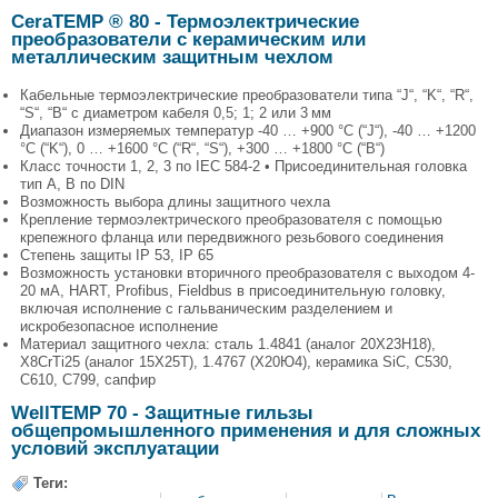
CeraTEMP ® 80 - Термоэлектрические
преобразователи с керамическим или
металлическим защитным чехлом
Кабельные термоэлектрические преобразователи типа “J“, “K“, “R“,
“S“, “B“ с диаметром кабеля 0,5; 1; 2 или 3 мм
Диапазон измеряемых температур -40 … +900 °C (“J“), -40 … +1200
°C (“K“), 0 … +1600 °C (“R“, “S“), +300 … +1800 °C (“B“)
Класс точности 1, 2, 3 по IEC 584-2 • Присоединительная головка
тип A, B по DIN
Возможность выбора длины защитного чехла
Крепление термоэлектрического преобразователя с помощью
крепежного фланца или передвижного резьбового соединения
Степень защиты IP 53, IP 65
Возможность установки вторичного преобразователя с выходом 4-
20 мА, HART, Profibus, Fieldbus в присоединительную головку,
включая исполнение с гальваническим разделением и
искробезопасное исполнение
Материал защитного чехла: сталь 1.4841 (аналог 20Х23Н18),
X8CrTi25 (аналог 15Х25Т), 1.4767 (Х20Ю4), керамика SiC, C530,
C610, C799, сапфир
WellTEMP 70 - Защитные гильзы
общепромышленного применения и для сложных
условий эксплуатации
Теги: