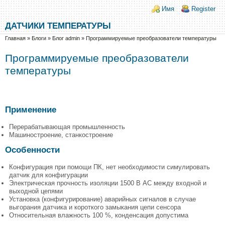
Перейти к основному содержанию
Skip to search
Login links
Имя
Register
ДАТЧИКИ ТЕМПЕРАТУРЫ
Вы здесь
Главная
»
Блоги
»
Блог admin
»
Программируемые преобразователи температуры
Программируемые преобразователи
температуры
Применение
Перерабатывающая промышленность
Машиностроение, станкостроение
Особенности
Конфигурация при помощи ПК, нет необходимости симулировать
датчик для конфигурации
Электрическая прочность изоляции 1500 В AC между входной и
выходной цепями
Установка (конфигурирование) аварийных сигналов в случае
выгорания датчика и короткого замыкания цепи сенсора
Относительная влажность 100 %, конденсация допустима