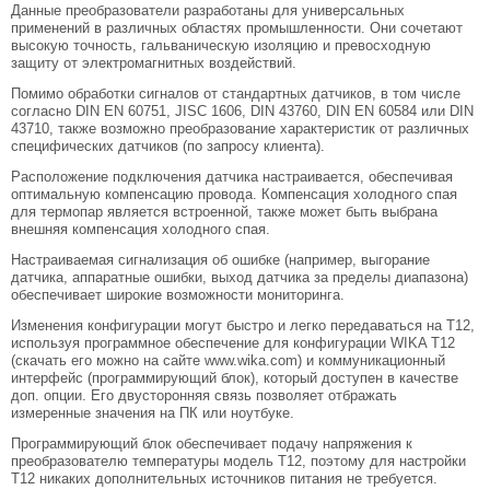
Данные преобразователи разработаны для универсальных
применений в различных областях промышленности. Они сочетают
высокую точность, гальваническую изоляцию и превосходную
защиту от электромагнитных воздействий.
Помимо обработки сигналов от стандартных датчиков, в том числе
согласно DIN EN 60751, JISC 1606, DIN 43760, DIN EN 60584 или DIN
43710, также возможно преобразование характеристик от различных
специфических датчиков (по запросу клиента).
Расположение подключения датчика настраивается, обеспечивая
оптимальную компенсацию провода. Компенсация холодного спая
для термопар является встроенной, также может быть выбрана
внешняя компенсация холодного спая.
Настраиваемая сигнализация об ошибке (например, выгорание
датчика, аппаратные ошибки, выход датчика за пределы диапазона)
обеспечивает широкие возможности мониторинга.
Изменения конфигурации могут быстро и легко передаваться на Т12,
используя программное обеспечение для конфигурации WIKA T12
(скачать его можно на сайте www.wika.com) и коммуникационный
интерфейс (программирующий блок), который доступен в качестве
доп. опции. Его двусторонняя связь позволяет отбражать
измеренные значения на ПК или ноутбуке.
Программирующий блок обеспечивает подачу напряжения к
преобразователю температуры модель T12, поэтому для настройки
T12 никаких дополнительных источников питания не требуется.