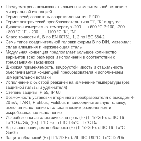
Предусмотрена возможность замены измерительной вставки с
минеральной изоляцией
Термопреобразователь сопротивления тип Pt100
Термоэлектрический преобразователь типа “J”, “K” и другие
Диапазон измеряемых температур -200 … +600 °C Pt100, -200 …
+800 °C “J“, - 200 … +1100 °C “K“, “N“
Класс точности A, B по EN 60751, 1, 2 по IEC 584-2
Семь типов соединительной головки формы B по DIN, материал:
сплав алюминия и нержавеющая сталь
Модульная концепция предполагает большое количество
вариантов всех размеров и исполнений в соответствии с
требованиями заказчиков
Широкая применяемость, виброустойчивость и стабильность
обеспечивается концепцией преобразователя и исполнением
измерительной вставки
Исполнение с быстрой реакцией на изменение температуры (без
защитной гильзы и удлинителя)
Степень защиты IP 65, IP 68
Возможность установки вторичного преобразователя с выходом 4-
20 мА, HART, Profibus, Fieldbus в присоединительную головку,
включая исполнение с гальваническим разделением и
искробезопасное исполнение
Искробезопасная электрическая цепь (Ex) II 1/2G Ex ia IIC T6.
Tx°C Ga/Gb, (Ex) II 1D Ex ia IIIC T85°C. Tx°C Da
Взрывонепроницаемая оболочка (Ex) II 1/2G Ex d IIC T6. Tx°C
Ga/Gb
Защита оболочкой (Ex) II 1/2D Ex ta/tb IIIC T90°C. Tx°C Da/Db