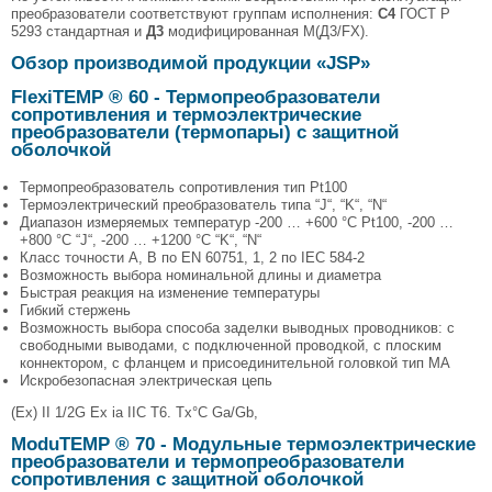
преобразователи соответствуют группам исполнения:
С4
ГОСТ Р
5293 стандартная и
Д3
модифицированная М(Д3/FX).
Обзор производимой продукции «JSP»
FlexiTEMP ® 60 - Термопреобразователи
сопротивления и термоэлектрические
преобразователи (термопары) с защитной
оболочкой
Термопреобразователь сопротивления тип Pt100
Термоэлектрический преобразователь типа “J“, “K“, “N“
Диапазон измеряемых температур -200 … +600 °C Pt100, -200 …
+800 °C “J“, -200 … +1200 °C “K“, “N“
Класс точности A, B по EN 60751, 1, 2 по IEC 584-2
Возможность выбора номинальной длины и диаметра
Быстрая реакция на изменение температуры
Гибкий стержень
Возможность выбора способа заделки выводных проводников: с
свободными выводами, с подключенной проводкой, с плоским
коннектором, с фланцем и присоединительной головкой тип MA
Искробезопасная электрическая цепь
(Ex) II 1/2G Ex ia IIC T6. Tx°C Ga/Gb,
ModuTEMP ® 70 - Модульные термоэлектрические
преобразователи и термопреобразователи
сопротивления с защитной оболочкой