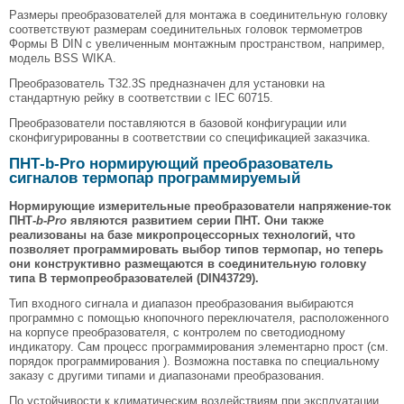
Размеры преобразователей для монтажа в соединительную головку
соответствуют размерам соединительных головок термометров
Формы В DIN с увеличенным монтажным пространством, например,
модель BSS WIKA.
Преобразователь T32.3S предназначен для установки на
стандартную рейку в соответствии с IEC 60715.
Преобразователи поставляются в базовой конфигурации или
сконфигурированны в соответствии со спецификацией заказчика.
ПНТ-b-Pro нормирующий преобразователь
сигналов термопар программируемый
Нормирующие измерительные преобразователи напряжение-ток
ПНТ
-b-Pro
являются развитием серии ПНТ. Они также
реализованы на базе микропроцессорных технологий, что
позволяет программировать выбор типов термопар, но теперь
они конструктивно размещаются в соединительную головку
типа В термопреобразователей (DIN43729).
Тип входного сигнала и диапазон преобразования выбираются
программно с помощью кнопочного переключателя, расположенного
на корпусе преобразователя, с контролем по светодиодному
индикатору. Сам процесс программирования элементарно прост (см.
порядок программирования ). Возможна поставка по специальному
заказу с другими типами и диапазонами преобразования.
По устойчивости к климатическим воздействиям при эксплуатации