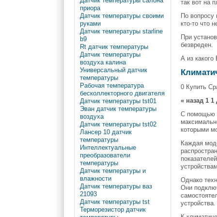
Датчик температуры салона
так вот на 
приора
По вопросу 
Датчик температуры своими
кто-то что н
руками
Датчик температуры starline
При установ
b9
безвреден.
Rt датчик температуры
Датчик температуры
А из какого
воздуха калина
Универсальный датчик
Климати
температуры
Рабочая температура
0 Купить Ср
бесколлекторного двигателя
« назад
1
1
Датчик температуры tst01
Эван датчик температуры
С помощь
воздуха
максимально
Датчик температуры tst02
которыми мо
Лансер 10 датчик
температуры
Каждая мод
Интеллектуальные
распростра
преобразователи
показателей
температуры
устройствам
Датчик температуры и
влажности
Однако техн
Датчик температуры ваз
Они подклю
21093
самостоятел
Датчик температуры tst
устройства.
Терморезистор датчик
К климатиче