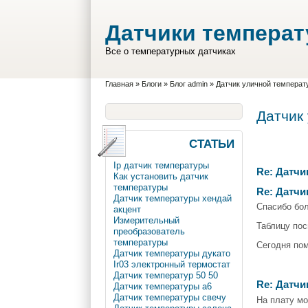
Перейти к основному содержанию
Skip to search
Датчики темпера
Все о температурных датчиках
Вы здесь
Главная
»
Блоги
»
Блог admin
»
Датчик уличной температ
Датчик
СТАТЬИ
Ip датчик температуры
Re: Датчи
Как установить датчик
температуры
Re: Датчи
Датчик температуры хендай
Спасибо бо
акцент
Измерительный
Таблицу пос
преобразователь
температуры
Сегодня пом
Датчик температуры дукато
Ir03 электронный термостат
Датчик температур 50 50
Re: Датчи
Датчик температуры а6
Датчик температуры свечу
На плату мо