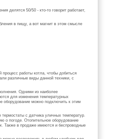
ия делятся 50/50 - кто-то говорит работает,
бления в пищу, а вот магнит в этом смысле
 процесс работы котла, чтобы добиться
али различные виды данной техники, с
полнения. Одними из наиболее
аются для изменения температурных
ое оборудование можно подключить к этим
е термостаты с датчика уличных температур.
ю о погоде. Отопительное оборудование
х. Также в продаже имеются и беспроводные
Его можно расположить в любом удобном для