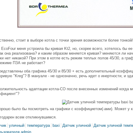
ственно, стоит в выборе котла с точки зрения возможности более тонкой
 EcoFour меня устроила бы кривая Kt2, но, скорее всего, хотелось бы е
как она реализована? и каким образом меняется кривая? меняются ли на
ки нет никакой? При этом в котле есть режим теплых полов 45/30, а граф
режиме ПЗА не работает?
представлены оба графика 45/30 и 85/30 + есть дополнительный коэффици
ривую "Kreg"? В мануале - не однозначно, речь идет о инертности, и зда
олжительность адаптации котла-СО после внесенных изменений когда м
ффициент"?
орошо было бы посмотреть на графики с коэффициетом(-ами). Может у 
агодарен всем откликнувшимся.
тчик
уличный
температура
baxi
Датчик уличной
Датчик уличной темп
льзователя admin