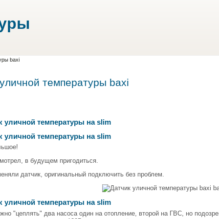
туры
уры baxi
 уличной температуры baxi
к уличной температуры на slim
к уличной температуры на slim
льшое!
мотрел, в будущем пригодиться.
еняли датчик, оригинальный подключить без проблем.
к уличной температуры на slim
жно "цеплять" два насоса один на отопление, второй на ГВС, но подоз