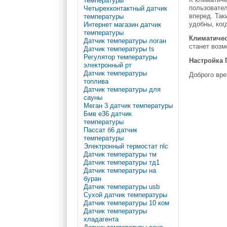
температуры
пользовате
Четырехконтактный датчик
вперед. Так
температуры
удобны, ког
Интернет магазин датчик
температуры
Климатичес
Датчик температуры логан
станет возм
Датчик температуры ts
Регулятор температуры
Настройка 
электронный рт
Датчик температуры
Доброго вре
топлива
Датчик температуры для
сауны
Меган 3 датчик температуры
Бмв е36 датчик
температуры
Пассат б6 датчик
температуры
Электронный термостат nlc
Датчик температуры тм
Датчик температуры тд1
Датчик температуры на
буран
Датчик температуры usb
Сухой датчик температуры
Датчик температуры 10 ком
Датчик температуры
хладагента