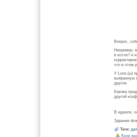
Вопрос, соб
Например, в
в котле? и 
корректиров
что в этом 
У Luna (ы) 
выбранную к
другое.
Какова прод
другой коэ
В идеале, х
Заранее бл
Теги:
да
Блог по