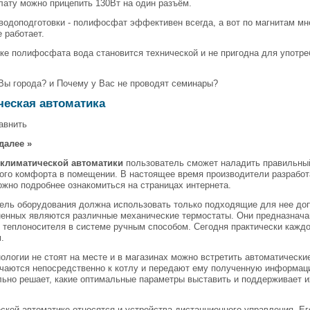
плату можно прицепить 130Вт на один разъём.
водоподготовки - полифосфат эффективен всегда, а вот по магнитам мнен
е работает.
ке полифосфата вода становится технической и не пригодна для употре
 Вы города? и Почему у Вас не проводят семинары?
ческая автоматика
авнить
далее »
ю
климатической автоматики
пользователь сможет наладить правильный
го комфорта в помещении. В настоящее время производители разработ
жно подробнее ознакомиться на страницах интернета.
ель оборудования должна использовать только подходящие для нее до
ненных являются различные механические термостаты. Они предназнач
 теплоносителя в системе ручным способом. Сегодня практически кажд
.
ологии не стоят на месте и в магазинах можно встретить автоматически
чаются непосредственно к котлу и передают ему полученную информаци
ьно решает, какие оптимальные параметры выставить и поддерживает и
ской автоматике относятся и устройства дистанционного управления. 