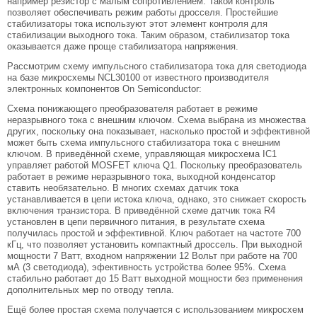
например резистор с малым сопротивлением. Такой контроль
позволяет обеспечивать режим работы дросселя. Простейшие
стабилизаторы тока используют этот элемент контроля для
стабилизации выходного тока. Таким образом, стабилизатор тока
оказывается даже проще стабилизатора напряжения.
Рассмотрим схему импульсного стабилизатора тока для светодиода
на базе микросхемы NCL30100 от известного производителя
электронных компонентов On Semiconductor:
Схема понижающего преобразователя работает в режиме
неразрывного тока с внешним ключом. Схема выбрана из множества
других, поскольку она показывает, насколько простой и эффективной
может быть схема импульсного стабилизатора тока с внешним
ключом. В приведённой схеме, управляющая микросхема IC1
управляет работой MOSFET ключа Q1. Поскольку преобразователь
работает в режиме неразрывного тока, выходной конденсатор
ставить необязательно. В многих схемах датчик тока
устанавливается в цепи истока ключа, однако, это снижает скорость
включения транзистора. В приведённой схеме датчик тока R4
установлен в цепи первичного питания, в результате схема
получилась простой и эффективной. Ключ работает на частоте 700
кГц, что позволяет установить компактный дроссель. При выходной
мощности 7 Ватт, входном напряжении 12 Вольт при работе на 700
мА (3 светодиода), эфективность устройства более 95%. Схема
стабильно работает до 15 Ватт выходной мощности без применения
дополнительных мер по отводу тепла.
Ещё более простая схема получается с использованием микросхем