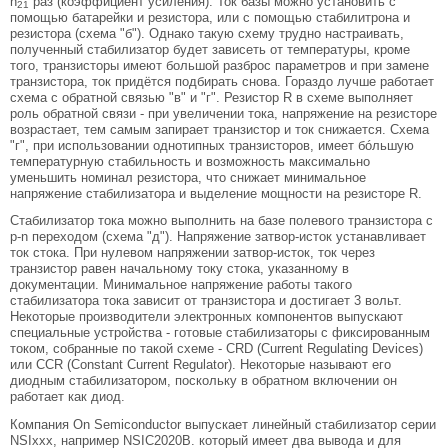
h
раз (коэффициент усиления). Ток базы можно установить с
21
помощью батарейки и резистора, или с помощью стабилитрона и
резистора (схема "б"). Однако такую схему трудно настраивать,
полученный стабилизатор будет зависеть от температуры, кроме
того, транзисторы имеют большой разброс параметров и при замене
транзистора, ток придётся подбирать снова. Гораздо лучше работает
схема с обратной связью "в" и "г". Резистор R в схеме выполняет
роль обратной связи - при увеличении тока, напряжение на резисторе
возрастает, тем самым запирает транзистор и ток снижается. Схема
"г", при использовании однотипных транзисторов, имеет бóльшую
температурную стабильность и возможность максимально
уменьшить номинал резистора, что снижает минимальное
напряжение стабилизатора и выделение мощности на резисторе R.
Стабилизатор тока можно выполнить на базе полевого транзистора с
p-n переходом (схема "д"). Напряжение затвор-исток устанавливает
ток стока. При нулевом напряжении затвор-исток, ток через
транзистор равен начальному току стока, указанному в
документации. Минимальное напряжение работы такого
стабилизатора тока зависит от транзистора и достигает 3 вольт.
Некоторые производители электронных компонентов выпускают
специальные устройства - готовые стабилизаторы с фиксированным
током, собранные по такой схеме - CRD (Current Regulating Devices)
или CCR (Constant Current Regulator). Некоторые называют его
диодным стабилизатором, поскольку в обратном включении он
работает как диод.
Компания On Semiconductor выпускает линейный стабилизатор серии
NSIxxx, например NSIC2020B. который имеет два вывода и для