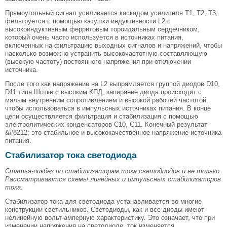
Прямоугольный сигнал усиливается каскадом усилителя T1, T2, T3,
фильтруется с помощью катушки индуктивности L2 с
высокоиндуктивным ферритовым тороидальным сердечником,
который очень часто используется в источниках питания,
включенных на фильтрацию выходных сигналов и напряжений, чтобы
насколько возможно устранить высокочастотную составляющую
(высокую частоту) постоянного напряжения при отключении
источника.
После того как напряжение на L2 выпрямляется группой диодов D10,
D11 типа Шотки с высоким КПД, запирание диода происходит с
малым внутренним сопротивлением и высокой рабочей частотой,
чтобы использоваться в импульсных источниках питания. В конце
цепи осуществляется фильтрация и стабилизация с помощью
электролитических конденсаторов С10, С11. Конечный результат
&#8212; это стабильное и высококачественное напряжение источника
питания.
Стабилизатор тока светодиода
Статья-ликбез по стабилизаторам тока светодиодов и не только.
Рассматриваются схемы линейных и импульсных стабилизаторов
тока.
Стабилизатор тока для светодиода устанавливается во многие
конструкции светильников. Светодиоды, как и все диоды имеют
нелинейную вольт-амперную характеристику. Это означает, что при
изменении напряжения на светодиоде, ток изменяется