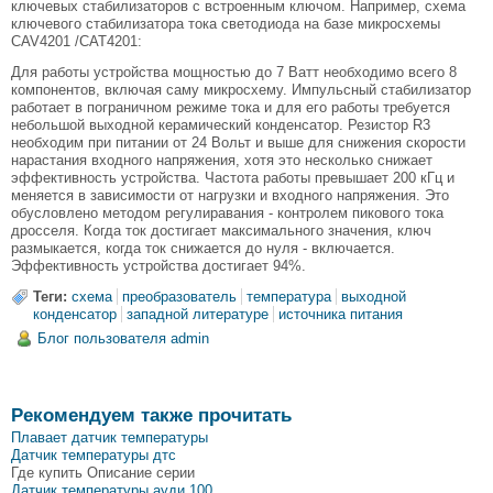
ключевых стабилизаторов с встроенным ключом. Например, схема
ключевого стабилизатора тока светодиода на базе микросхемы
CAV4201 /CAT4201:
Для работы устройства мощностью до 7 Ватт необходимо всего 8
компонентов, включая саму микросхему. Импульсный стабилизатор
работает в пограничном режиме тока и для его работы требуется
небольшой выходной керамический конденсатор. Резистор R3
необходим при питании от 24 Вольт и выше для снижения скорости
нарастания входного напряжения, хотя это несколько снижает
эффективность устройства. Частота работы превышает 200 кГц и
меняется в зависимости от нагрузки и входного напряжения. Это
обусловлено методом регулиравания - контролем пикового тока
дросселя. Когда ток достигает максимального значения, ключ
размыкается, когда ток снижается до нуля - включается.
Эффективность устройства достигает 94%.
Теги:
схема
преобразователь
температура
выходной
конденсатор
западной литературе
источника питания
Блог пользователя admin
Рекомендуем также прочитать
Плавает датчик температуры
Датчик температуры дтс
Где купить Описание серии
Датчик температуры ауди 100