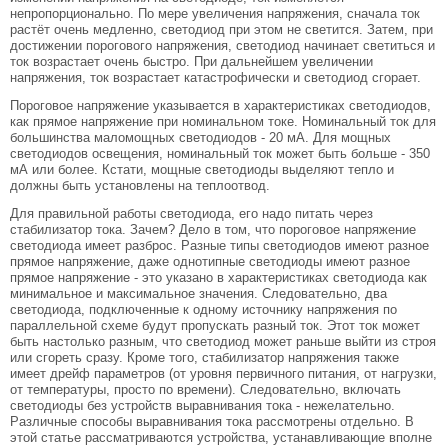
непропорционально. По мере увеличения напряжения, сначала ток
растёт очень медленно, светодиод при этом не светится. Затем, при
достижении порогового напряжения, светодиод начинает светиться и
ток возрастает очень быстро. При дальнейшем увеличении
напряжения, ток возрастает катастрофически и светодиод сгорает.
Пороговое напряжение указывается в характеристиках светодиодов,
как прямое напряжение при номинальном токе. Номинальный ток для
большинства маломощных светодиодов - 20 мА. Для мощных
светодиодов освещения, номинальный ток может быть больше - 350
мА или более. Кстати, мощные светодиоды выделяют тепло и
должны быть установлены на теплоотвод.
Для правильной работы светодиода, его надо питать через
стабилизатор тока. Зачем? Дело в том, что пороговое напряжение
светодиода имеет разброс. Разные типы светодиодов имеют разное
прямое напряжение, даже однотипные светодиоды имеют разное
прямое напряжение - это указано в характеристиках светодиода как
минимальное и максимальное значения. Следовательно, два
светодиода, подключенные к одному источнику напряжения по
параллельной схеме будут пропускать разный ток. Этот ток может
быть настолько разным, что светодиод может раньше выйти из строя
или сгореть сразу. Кроме того, стабилизатор напряжения также
имеет дрейф параметров (от уровня первичного питания, от нагрузки,
от температуры, просто по времени). Следовательно, включать
светодиоды без устройств выравнивания тока - нежелательно.
Различные способы выравнивания тока рассмотрены отдельно. В
этой статье рассматриваются устройства, устанавливающие вполне