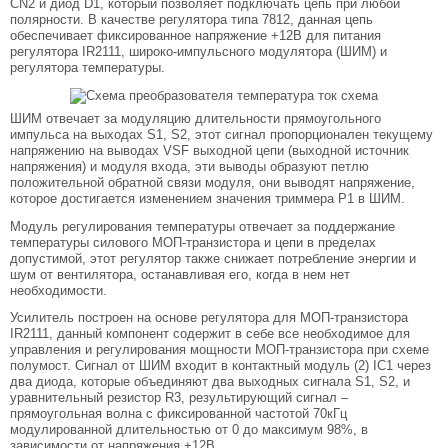
CN2 и диод D1, который позволяет подключать цепь при любой
полярности. В качестве регулятора типа 7812, данная цепь
обеспечивает фиксированное напряжение +12В для питания
регулятора IR2111, широко-импульсного модулятора (ШИМ) и
регулятора температуры.
ШИМ отвечает за модуляцию длительности прямоугольного
импульса на выходах S1, S2, этот сигнал пропорционален текущему
напряжению на выводах VSF выходной цепи (выходной источник
напряжения) и модуля входа, эти выводы образуют петлю
положительной обратной связи модуля, они выводят напряжение,
которое достигается изменением значения триммера P1 в ШИМ.
Модуль регулирования температуры отвечает за поддержание
температуры силового МОП-транзистора и цепи в пределах
допустимой, этот регулятор также снижает потребление энергии и
шум от вентилятора, останавливая его, когда в нем нет
необходимости.
Усилитель построен на основе регулятора для МОП-транзистора
IR2111, данный компонент содержит в себе все необходимое для
управления и регулирования мощности МОП-транзистора при схеме
полумост. Сигнал от ШИМ входит в контактный модуль (2) IC1 через
два диода, которые объединяют два выходных сигнала S1, S2, и
уравнительный резистор R3, результирующий сигнал –
прямоугольная волна с фиксированной частотой 70кГц
модулированной длительностью от 0 до максимум 98%, в
зависимости от напряжения +12В.