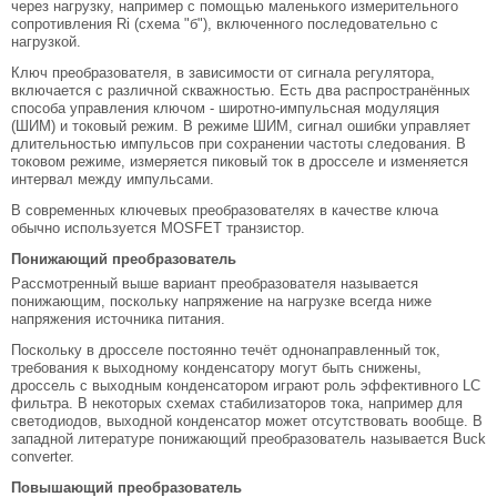
через нагрузку, например с помощью маленького измерительного
сопротивления Ri (схема "б"), включенного последовательно с
нагрузкой.
Ключ преобразователя, в зависимости от сигнала регулятора,
включается с различной скважностью. Есть два распространённых
способа управления ключом - широтно-импульсная модуляция
(ШИМ) и токовый режим. В режиме ШИМ, сигнал ошибки управляет
длительностью импульсов при сохранении частоты следования. В
токовом режиме, измеряется пиковый ток в дросселе и изменяется
интервал между импульсами.
В современных ключевых преобразователях в качестве ключа
обычно используется MOSFET транзистор.
Понижающий преобразователь
Рассмотренный выше вариант преобразователя называется
понижающим, поскольку напряжение на нагрузке всегда ниже
напряжения источника питания.
Поскольку в дросселе постоянно течёт однонаправленный ток,
требования к выходному конденсатору могут быть снижены,
дроссель с выходным конденсатором играют роль эффективного LC
фильтра. В некоторых схемах стабилизаторов тока, например для
светодиодов, выходной конденсатор может отсутствовать вообще. В
западной литературе понижающий преобразователь называется Buck
converter.
Повышающий преобразователь