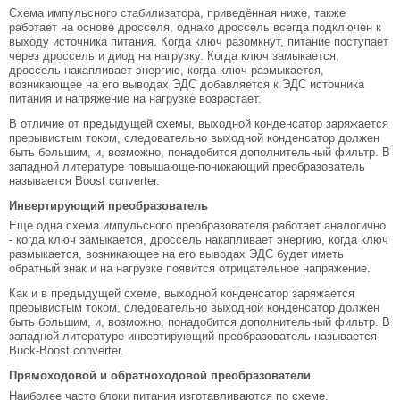
Схема импульсного стабилизатора, приведённая ниже, также
работает на основе дросселя, однако дроссель всегда подключен к
выходу источника питания. Когда ключ разомкнут, питание поступает
через дроссель и диод на нагрузку. Когда ключ замыкается,
дроссель накапливает энергию, когда ключ размыкается,
возникающее на его выводах ЭДС добавляется к ЭДС источника
питания и напряжение на нагрузке возрастает.
В отличие от предыдущей схемы, выходной конденсатор заряжается
прерывистым током, следовательно выходной конденсатор должен
быть большим, и, возможно, понадобится дополнительный фильтр. В
западной литературе повышающе-понижающий преобразователь
называется Boost converter.
Инвертирующий преобразователь
Еще одна схема импульсного преобразователя работает аналогично
- когда ключ замыкается, дроссель накапливает энергию, когда ключ
размыкается, возникающее на его выводах ЭДС будет иметь
обратный знак и на нагрузке появится отрицательное напряжение.
Как и в предыдущей схеме, выходной конденсатор заряжается
прерывистым током, следовательно выходной конденсатор должен
быть большим, и, возможно, понадобится дополнительный фильтр. В
западной литературе инвертирующий преобразователь называется
Buck-Boost converter.
Прямоходовой и обратноходовой преобразователи
Наиболее часто блоки питания изготавливаются по схеме,