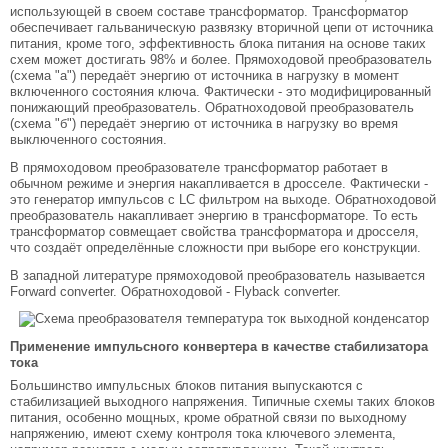
использующей в своем составе трансформатор. Трансформатор
обеспечивает гальваническую развязку вторичной цепи от источника
питания, кроме того, эффективность блока питания на основе таких
схем может достигать 98% и более. Прямоходовой преобразователь
(схема "а") передаёт энергию от источника в нагрузку в момент
включенного состояния ключа. Фактически - это модифицированный
понижающий преобразователь. Обратноходовой преобразователь
(схема "б") передаёт энергию от источника в нагрузку во время
выключенного состояния.
В прямоходовом преобразователе трансформатор работает в
обычном режиме и энергия накапливается в дросселе. Фактически -
это генератор импульсов с LC фильтром на выходе. Обратноходовой
преобразователь накапливает энергию в трансформаторе. То есть
трансформатор совмещает свойства трансформатора и дросселя,
что создаёт определённые сложности при выборе его конструкции.
В западной литературе прямоходовой преобразователь называется
Forward converter. Обратноходовой - Flyback converter.
Применение импульсного конвертера в качестве стабилизатора
тока
Большинство импульсных блоков питания выпускаются с
стабилизацией выходного напряжения. Типичные схемы таких блоков
питания, особенно мощных, кроме обратной связи по выходному
напряжению, имеют схему контроля тока ключевого элемента,