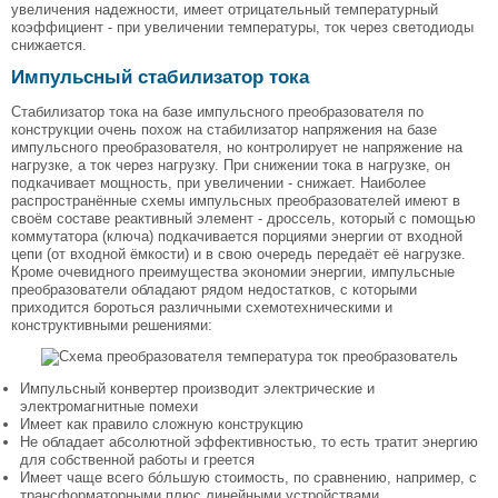
увеличения надежности, имеет отрицательный температурный
коэффициент - при увеличении температуры, ток через светодиоды
снижается.
Импульсный стабилизатор тока
Стабилизатор тока на базе импульсного преобразователя по
конструкции очень похож на стабилизатор напряжения на базе
импульсного преобразователя, но контролирует не напряжение на
нагрузке, а ток через нагрузку. При снижении тока в нагрузке, он
подкачивает мощность, при увеличении - снижает. Наиболее
распространённые схемы импульсных преобразователей имеют в
своём составе реактивный элемент - дроссель, который с помощью
коммутатора (ключа) подкачивается порциями энергии от входной
цепи (от входной ёмкости) и в свою очередь передаёт её нагрузке.
Кроме очевидного преимущества экономии энергии, импульсные
преобразователи обладают рядом недостатков, с которыми
приходится бороться различными схемотехническими и
конструктивными решениями:
Импульсный конвертер производит электрические и
электромагнитные помехи
Имеет как правило сложную конструкцию
Не обладает абсолютной эффективностью, то есть тратит энергию
для собственной работы и греется
Имеет чаще всего бóльшую стоимость, по сравнению, например, с
трансформаторными плюс линейными устройствами