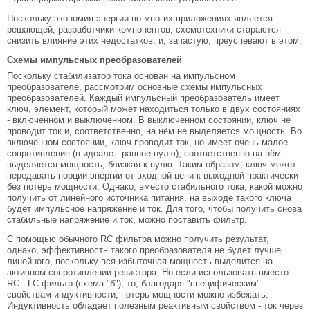
Поскольку экономия энергии во многих приложениях является
решающей, разработчики компонентов, схемотехники стараются
снизить влияние этих недостатков, и, зачастую, преуспевают в этом.
Схемы импульсных преобразователей
Поскольку стабилизатор тока основан на импульсном
преобразователе, рассмотрим основные схемы импульсных
преобразователей. Каждый импульсный преобразователь имеет
ключ, элемент, который может находиться только в двух состояниях
- включенном и выключенном. В выключенном состоянии, ключ не
проводит ток и, соответственно, на нём не выделяется мощность. Во
включенном состоянии, ключ проводит ток, но имеет очень малое
сопротивление (в идеале - равное нулю), соответственно на нём
выделяется мощность, близкая к нулю. Таким образом, ключ может
передавать порции энергии от входной цепи к выходной практически
без потерь мощности. Однако, вместо стабильного тока, какой можно
получить от линейного источника питания, на выходе такого ключа
будет импульсное напряжение и ток. Для того, чтобы получить снова
стабильные напряжение и ток, можно поставить фильтр.
С помощью обычного RC фильтра можно получить результат,
однако, эффективность такого преобразователя не будет лучше
линейного, поскольку вся избыточная мощность выделится на
активном сопротивлении резистора. Но если использовать вместо
RC - LC фильтр (схема "б"), то, благодаря "специфическим"
свойствам индуктивности, потерь мощности можно избежать.
Индуктивность обладает полезным реактивным свойством - ток через