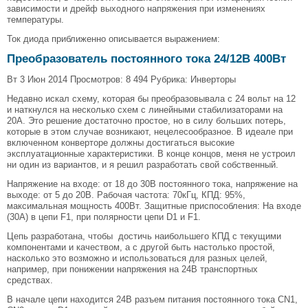
зависимости и дрейф выходного напряжения при изменениях
температуры.
Ток диода приближенно описывается выражением:
Преобразователь постоянного тока 24/12В 400Вт
Вт 3 Июн 2014 Просмотров: 8 494 Рубрика: Инверторы
Недавно искал схему, которая бы преобразовывала с 24 вольт на 12
и наткнулся на несколько схем с линейными стабилизаторами на
20А. Это решение достаточно простое, но в силу больших потерь,
которые в этом случае возникают, нецелесообразное. В идеале при
включенном конверторе должны достигаться высокие
эксплуатационные характеристики. В конце концов, меня не устроил
ни один из вариантов, и я решил разработать свой собственный.
Напряжение на входе: от 18 до 30В постоянного тока, напряжение на
выходе: от 5 до 20В. Рабочая частота: 70кГц, КПД: 95%,
максимальная мощность 400Вт. Защитные приспособления: На входе
(30А) в цепи F1, при полярности цепи D1 и F1.
Цепь разработана, чтобы достичь наибольшего КПД с текущими
компонентами и качеством, а с другой быть настолько простой,
насколько это возможно и использоваться для разных целей,
например, при понижении напряжения на 24В транспортных
средствах.
В начале цепи находится 24В разъем питания постоянного тока CN1,