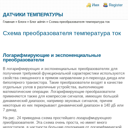
Перейти к основному содержанию
Skip to search
Login links
Имя
Register
ДАТЧИКИ ТЕМПЕРАТУРЫ
Вы здесь
Главная
»
Блоги
»
Блог admin
»
Схема преобразователя температура ток
Схема преобразователя температура ток
Логарифмирующие и экспоненциальные
преобразователи
В логарифмирующих и экспоненциальных преобразователях для
получения требуемой функциональной характеристики используются
свойства смещенного в прямом направлении p-n-перехода диода или
биполярного транзистора. Такие преобразователи входят в качестве
отдельных узлов в различные устройства, выполняющие
математические операции. Логарифмирующие преобразователи
применяются также для компрессии сигналов, имеющих большой
динамический диапазон, например звуковых сигналов, причем
некоторые из них перекрывают динамический диапазон в 140 дБ или
7 декад.
На рис. 24 приведена схема простейшего
логарифмирующего
преобразователя
. Эта схема очень проста, но имеет много
недостатков, в частности большие отклонения от логарифмической