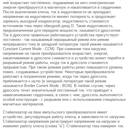
неё возрастает постепенно, подаваемая на него электрическая
энергия преобразуется в магнитную и накапливается в сердечнике.
После выключения ключа, ток в индуктивности не пропадает,
напряжение на индуктивности меняет полярность и продолжает
заряжать выходной конденсатор, индуктивность становится
источником тока через обводной диод D. Такая индуктивность,
предназначенная для передачи мощности, называется дросселем.
Ток в дросселе правильно работающего устройства присутствует
постоянно - так называемый неразрывный режим или режим
непрерывного тока (в западной литературе такой режим называется
Constant Current Mode - CCM). При снижении тока нагрузки,
напряжение на таком преобразователе возрастает, энергия,
накапливаемая в дросселе снижается и устройство может перейти в
разрывный режим работы, когда ток в дросселе становится
прерывистым. При таком режиме работы резко повышается уровень
помех, создаваемых устройством. Некоторые преобразователи
работают в пограничном режиме, когда ток через дроссель
приближается к нулю (в западной литературе такой режим
называется Border Current Mode - BCM). В любом случае, через
дроссель течет значительный постоянный ток, что приводит к
намагничиванию сердечника, в связи с чем, дроссель выполняется
особой конструкции - с разрывом или с использованием специальных
магнитных материалов.
Стабилизатор на базе импульсного преобразователя имеет
устройство, регулирующее работу ключа, в зависимости от нагрузки.
Стабилизатор напряжения регистрирует напряжение на нагрузке и
изменяет работу ключа (схема "а"). Стабилизатор тока измеряет ток