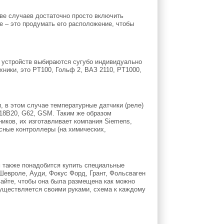
ве случаев достаточно просто включить
е – это продумать его расположение, чтобы
 устройств выбираются сугубо индивидуально
ники, это PT100, Гольф 2, ВАЗ 2110, PT1000,
 в этом случае температурные датчики (реле)
18B20, G62, GSM. Таким же образом
иков, их изготавливает компания Siemens,
сные контроллеры (на химических,
м также понадобится купить специальные
Шевроле, Ауди, Фокус Форд, Грант, Фольсваген
вайте, чтобы она была размещена как можно
существляется своими руками, схема к каждому