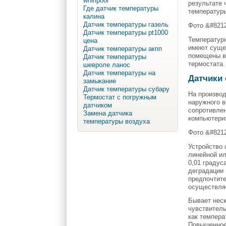
whirlpool
результате 
Где датчик температуры
температур
калина
Датчик температуры газель
Фото &#821
Датчик температуры pt1000
Температурн
цена
имеют суще
Датчик температуры акпп
помещены в 
Датчик температуры
термостата.
шевроле ланос
Датчик температуры на
Датчики
замыкание
Датчик температуры субару
На производ
Термостат с погружным
наружного в
датчиком
сопротивлен
Замена датчика
компьютери
температуры воздуха
Фото &#821
Устройство 
линейной ил
0,01 градус
деградации 
предпочтите
осуществляе
Бывает неск
чувствитель
как темпера
Повышенное 