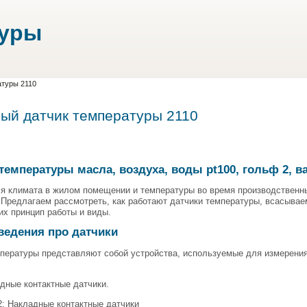
туры
туры 2110
ый датчик температуры 2110
температуры масла, воздуха, воды pt100, гольф 2, ваз
ля климата в жилом помещении и температуры во время производственн
 Предлагаем рассмотреть, как работают датчики температуры, всасываем
их принцип работы и виды.
ведения про датчики
мпературы представляют собой устройства, используемые для измерени
дные контактные датчики.
; Накладные контактные датчики