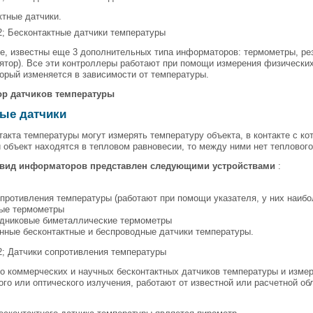
ктные датчики.
; Бесконтактные датчики температуры
е, известны еще 3 дополнительных типа информаторов: термометры, ре
ятор). Все эти контроллеры работают при помощи измерения физических 
торый изменяется в зависимости от температуры.
ор датчиков температуры
ные датчики
такта температуры могут измерять температуру объекта, в контакте с к
и объект находятся в тепловом равновесии, то между ними нет теплового
вид информаторов представлен следующими устройствами
:
ы
противления температуры (работают при помощи указателя, у них наибо
ые термометры
дниковые биметаллические термометры
ные бесконтактные и беспроводные датчики температуры.
2; Датчики сопротивления температуры
о коммерческих и научных бесконтактных датчиков температуры и изме
го или оптического излучения, работают от известной или расчетной о