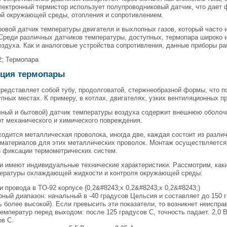
лектронный термистор использует полупроводниковый датчик, что дает
ой окружающей среды, отопления и сопротивлением.
овой датчик температуры двигателя и выхлопных газов, который часто
Среди различных датчиков температуры, доступных, термопара широко 
оздуха. Как и аналоговые устройства сопротивления, данные приборы р
2; Термопара
кция термопары
редставляет собой тубу, продолговатой, стержнеобразной формы, что п
пных местах. К примеру, в котлах, двигателях, узких вентиляционных п
чный и бытовой) датчик температуры воздуха содержит внешнюю оболоч
т механического и химического повреждения.
ходится металлическая проволока, иногда две, каждая состоит из разл
 материалов для этих металлических проволок. Монтаж осуществляется
й фиксации термометрических систем.
и имеют индивидуальные технические характеристики. Рассмотрим, как
пературы охлаждающей жидкости и контроля окружающей среды:
и провода в TO-92 корпусе (0,2&#8243;х 0,2&#8243;х 0,2&#8243;)
ный диапазон: начальный в -40 градусов Цельсия и составляет до 150 г
 более высокой). Если превысить эти показатели, то возникнет неиспра
емператур перед выходом: после 125 градусов С, точность падает. 2,0 В
ов С.