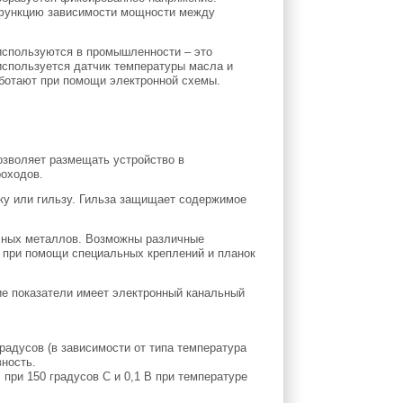
 функцию зависимости мощности между
 используются в промышленности – это
используется датчик температуры масла и
аботают при помощи электронной схемы.
озволяет размещать устройство в
роходов.
ку или гильзу. Гильза защищает содержимое
ичных металлов. Возможны различные
 при помощи специальных креплений и планок
ие показатели имеет электронный канальный
радусов (в зависимости от типа температура
вность.
 при 150 градусов С и 0,1 В при температуре