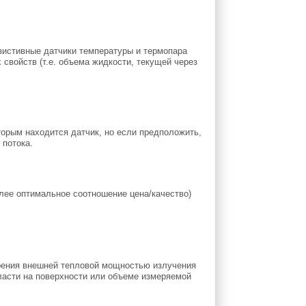
зистивные датчики температуры и термопара
свойств (т.е. объема жидкости, текущей через
оторым находится датчик, но если предположить,
 потока.
лее оптимальное соотношение цена/качество)
рения внешней тепловой мощностью излучения
бласти на поверхности или объеме измеряемой