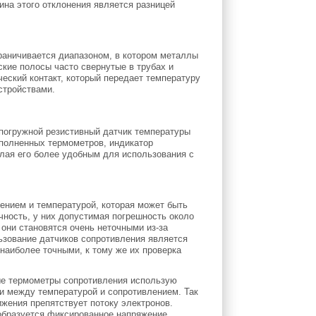
ина этого отклонения является разницей
раничивается диапазоном, в котором металлы
ие полосы часто свернутые в трубах и
ский контакт, который передает температуру
стройствами.
погружной резистивный датчик температуры
аполненных термометров, индикатор
лая его более удобным для использования с
ением и температурой, которая может быть
чность, у них допустимая погрешность около
 они становятся очень неточными из-за
ьзование датчиков сопротивления является
наиболее точными, к тому же их проверка
ые термометры сопротивления использую
и между температурой и сопротивлением. Так
жения препятствует потоку электронов.
образуется фиксированное напряжение.