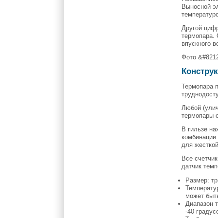
Выносной э
температур
Другой цифр
термопара. 
впускного в
Фото &#821
Констру
Термопара п
труднодосту
Любой (ули
термопары о
В гильзе на
комбинации
для жестко
Все счетчик
датчик тем
Размер: тр
Температур
может быть
Диапазон т
-40 градус