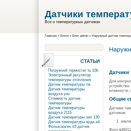
Перейти к основному содержанию
Skip to search
Датчики темпера
Все о температурных датчиках
Вы здесь
Главная
»
Блоги
»
Блог admin
»
Наружный датчик темпера
Наружн
СТАТЬИ
Погружной термостат tu 10b
Датчики 
Электронный регулятор
температуры отопления
Для контро
Датчик температуры тм
устройства.
Датчик температуры
влажности, 
воздуха уаз
Общие с
Стоимость датчик
температуры
Датчик температуры
Датчики те
воздуха 2115
датчиков:
Датчик температуры зил 130
накла
Датчик температуры ауди а4
Фольксваген б3 датчик
Фото &#8212