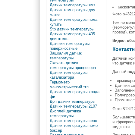
температуры
Датчик температуры ямз
бесконта
Датчик температуры дэу
Фото &#8212
матиз
Датчик температуры пола
Тем не мене
купить
(терморегул
Stp датчик температуры
провод), ко
Датчик температуры 405
двигатель
Видео: обз
Датчики температуры
Контакт
поверхностные
Зашкалил датчик
температуры
Датчики кон
Скачать датчик
что датчик 
температуры процессора
Данный
под
Датчик температуры
катализатора
Термопар
Термометр
Датчики со
манометрический тгп
Заполненн
Датчик температуры хонда
Полупрово
фит
Промышлен
Доп датчик температуры
Датчик температуры 2107
Фото &#821
Дисплей датчика
температуры
Большинств
Датчик температуры сенс
инфракрасно
Датчик температуры пежо
жидкости.
боксер