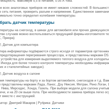
мощность: максимум 5,5 В питания, 0.05 А тока.
 всех аналоговых приборов не имеет никаких сложностей. В большинст
в сеть питания, проверить разъем и напряжение. Единственное замечани
симально точно определил колебания температуры.
брать датчик температуры
пературы на снегоход, в шинах для автомобиля или прочих движущихся
тве случаев можно воспользоваться продукцией фирмы-изготовителя тех
, Приора).
2; Датчик для компьютера
ера информаторы подбираются строго исходя от параметров оргтехники,
 предотвращения перегревания процессора, и представлены марками DS
устройства для измерения выделяемого теплого воздуха для холодильн
 Иногда для более точного контроля температуры необходимы инфракра
их и сталелитейных заводах).
; Датчик воздуха в салоне
ия температуры на борту и за бортом автомобиля, снегоходов и т.д. Ва
и представлены марками Лада, Ланос, Дэу Нексия, Метран, Рено Логан, 
 Нива, Мерседес, Хонда, Газель. При выборе модели для салона учиты
ечи, и на 20 см выше пола. При необходимости замена прибора легко о
т вместе с инструкцией.
Автор: Дмитрий Макаров | Рубрика: Датчики