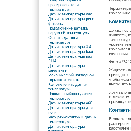
Примером бе
Программируемые
преобразователи
Термометры
температуры
измерениях 
Датчик температуры vdo
Датчик температуры рено
Комнатн
флюенс
Подключение датчика
До сих пор 
наружной температуры
жидкость, к
Скачать датчики
температурн
температуры
уровень тем
Датчик температуры 3 4
измерителя 
Датчик температуры baxi
изменении т
Датчик температуры ваз
2114
Фото &#821
Датчик температуры
Жидкость д
канальный
приведет к 
Механический накладной
чтобы можно
термостат купить
высок, что 
Как отключить датчик
температуры
Хотя запол
Панель приборов датчик
отличаются 
температуры
производств
Датчик температуры е60
Датчик температуры для
Контакт
печи
Четырехконтактный датчик
В биметалл
температуры
расширения,
Датчик температуры
расстояние