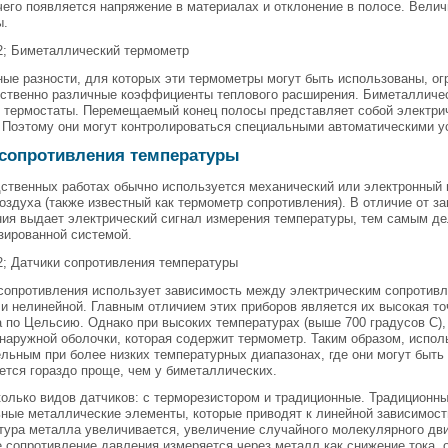
чего появляется напряжение в материалах и отклонение в полосе. Велич
ы.
2; Биметаллический термометр
ые разности, для которых эти термометры могут быть использованы, ог
ственно различные коэффициенты теплового расширения. Биметаллическ
термостаты. Перемещаемый конец полосы представляет собой электриче
 Поэтому они могут контролироваться специальными автоматическими у
 сопротивления температуры
ственных работах обычно используется механический или электронный 
оздуха (также известный как термометр сопротивления). В отличие от з
ия выдает электрический сигнал измерения температуры, тем самым де
зированной системой.
2; Датчики сопротивления температуры
сопротивления использует зависимость между электрическим сопротивл
и нелинейной. Главным отличием этих приборов является их высокая то
а по Цельсию. Однако при высоких температурах (выше 700 градусов С),
наружной оболочки, которая содержит термометр. Таким образом, испол
льным при более низких температурных диапазонах, где они могут быть 
тся гораздо проще, чем у биметаллических.
олько видов датчиков: с терморезистором и традиционные. Традиционн
ные металлические элементы, которые приводят к линейной зависимост
тура металла увеличивается, увеличение случайного молекулярного дви
сопротивление давления измеряется через металл как снижение тока, 