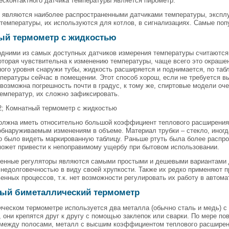
сконтактного датчика температуры является пирометр.
 являются наиболее распространенными датчиками температуры, экспл
температуры, их используются для котлов, в сигнализациях. Самые по
ый термометр с жидкостью
одними из самых доступных датчиков измерения температуры считаются
оторая чувствительна к изменению температуры, чаще всего это окраше
ого уровня снаружи тубы, жидкость расширяется и поднимается, по таб
пературы сейчас в помещении. Этот способ хорош, если не требуется вы
возможна погрешность почти в градус, к тому же, спиртовые модели оче
емператур, их сложно зафиксировать.
2; Комнатный термометр с жидкостью
олжна иметь относительно большой коэффициент теплового расширения,
обнаруживаемым изменениям в объеме. Материал трубки – стекло, иногд
 было видеть маркированную таблицу. Раньше ртуть была более распро
может привести к непоправимому ущербу при бытовом использовании.
ненные регуляторы являются самыми простыми и дешевыми вариантами 
недолговечностью в виду своей хрупкости. Также их редко применяют 
енных процессов, т.к. нет возможности регулировать их работу в автом
ный биметаллический термометр
ическом термометре используется два металла (обычно сталь и медь) 
 они крепятся друг к другу с помощью заклепок или сварки. По мере п
 между полосами, металл с высшим коэффициентом теплового расширени