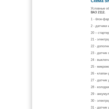
Схема э
Условные об
ВАЗ 2112.
1 - блок-фа
2 - датчики
20 – стартер
21 - электр
22 - дополн
23 - датчик
24 - выключ
25 - микром
26 - клапан
27 - датчик
28 - колодк
29 - аккуму
30 - электр
31 - датчик