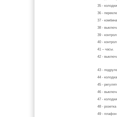
35 - колодк
36 - перекл
37 - комбин
38 - выключ
39 - контро
40 - контро
41 – часы.
42 - выключ
43 - подрул
44 - колодк
45 - регуля
46 - выключ
47 - колодк
48 - розетк
49 - плафон