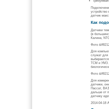
Требуемая 
Подключение
устройство 
датчик мак
Как подо
Датчики тем
(в большинс
Калина, NTC
Фото &#821
Для компьют
служат для
выбираются 
ТСМ и УМЗ.
биологическ
Фото &#8212
Для измерен
датчики, он
Пассат, ВАЗ
дальше от п
датчику иде
2014-04-18 