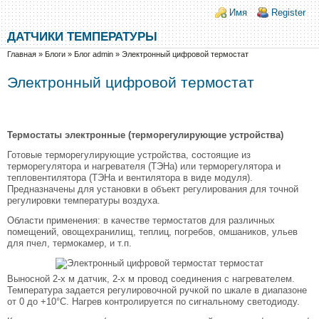
Перейти к основному содержанию
Skip to search
Login links
Имя
Register
ДАТЧИКИ ТЕМПЕРАТУРЫ
Вы здесь
Главная
»
Блоги
»
Блог admin
»
Электронный цифровой термостат
Электронный цифровой термостат
Термостаты электронные (терморегулирующие устройства)
Готовые терморегулирующие устройства, состоящие из
терморегулятора и нагревателя (ТЭНа) или терморегулятора и
тепловентилятора (ТЭНа и вентилятора в виде модуля).
Предназначены для установки в объект регулирования для точной
регулировки температуры воздуха.
Области применения: в качестве термостатов для различных
помещений, овощехранилищ, теплиц, погребов, омшаников, ульев
для пчел, термокамер, и т.п.
Выносной 2-х м датчик, 2-х м провод соединения с нагревателем.
Температура задается регулировочной ручкой по шкале в диапазоне
от 0 до +10°С. Нагрев контролируется по сигнальному светодиоду.