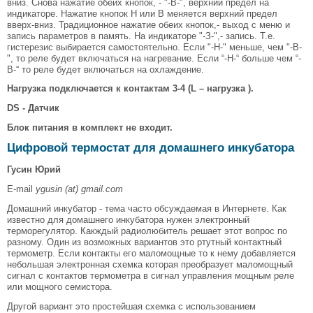
вниз. Снова нажатие обеих кнопок, - "-В-", верхний предел на
индикаторе. Нажатие кнопок Н или В меняется верхний предел
вверх-вниз. Традиционное нажатие обеих кнопок,- выход с меню и
запись параметров в память. На индикаторе "-З-",- запись. Т.е.
гистерезис выбирается самостоятельно. Если "-Н-" меньше, чем "-В-
", то реле будет включаться на нагревание. Если “-H-“ больше чем “-
B-“ то реле будет включаться на охлаждение.
Нагрузка подключается к контактам 3-4 (L – нагрузка ).
DS - Датчик
Блок питания в комплект не входит.
Цифровой термостат для домашнего инкубатора
Гусин Юрий
E-mail
ygusin (at) gmail.com
Домашний инкубатор - тема часто обсуждаемая в Интернете. Как
известно для домашнего инкубатора нужен электронный
терморегулятор. Какждый радиолюбитель решает этот вопрос по
разному. Один из возможных вариантов это ртутный контактный
термометр. Если контакты его маломощные то к нему добавляется
небольшая электронная схемка которая преобразует маломощный
сигнал с контактов термометра в сигнал управления мощным реле
или мощного семистора.
Другой вариант это простейшая схемка с использованием