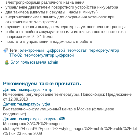
электроприборами различного назначения
управление двигателем поворотного устройства инкубатора
два таймера (минуты и секунды ; часы и минуты)
энергонезависимая память для сохранения установок при
отключении от электросети
функция тревоги выхода температур за установленные границы
работа от любого аккумулятора или источника постоянного тока
напряжением 9 - 24 Вольт
простота в управлении и надежность в работе
Теги:
электронный
цифровой
термостат
терморегулятор
ТРо-02
терморегулятор цифровой
Блог пользователя admin
Рекомендуем также прочитать
Датчик температуры ктптр
Измерение, регулирование температуры, Новосибирск Предложение
от 12.09.2013
Датчик температуры уфа
Выставочно-консультационный центр в Москве (фланцевое
соединение)
Датчик температуры воздуха 405
Моновпрыск 3A%2F%2Fpeugeot-
club.by%2Fboard%2Fpublic%2Fstyle_images%2Fmobile%2Fprofile%2Fdefau
/% hex 23 июля 2009