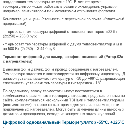
поддержания температуры не хуже 1°С. В летнее время
терморегулятор может работать в режиме охлаждения, управляя,
например, вентилятором или механизмом открывания форточки.
Комплектация и цены (стоимость с пересылкой по почте н/платежом/
предоплатой):
- т ермостат температуры цифровой с тепловентилятором 500 Вт
(2х250) – 255 0 руб;
- т ермостат температуры цифровой с двумя тепловентилятор а м и
по 500 Вт (2х250) – 3 44 0 руб.
Термостат цифровой для камер, шкафов, помещений (Ратар-02а
с нагревателем)
Выносной 2-х м датчик, 2-х м провод соединения с нагревателем.
Температура задается и контролируется по цифровому индикатору. Д
иапазон устанавливаемых температур от -30 до +99°С, разрешающая
способность установки температуры и гистерезиса - 1°С.
По отдельному заказу термостаты могут поставляться в
комбинациях с различными терморегуляторами, представленными на
сайте, комплектоваться несколькими ТЭНами и тепловентиляторами
(вентиляторами), а также контакторами для увеличения мощности
подключаемых нагревателей. Могут быть изменены длины выносных
датчиков и проводников, исходя из конкретных задач и условий.
Цифровой одноканальный Терморегулятор -55°C. +125°C