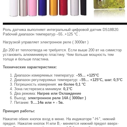
Роль датчика выполняет интегральный цифровой датчик DS18B20.
Рабочий диапазон температур –55..+125 °С .
Нагрузкой управляет электронное реле ( 3000вт )
До 200 вт теплоотвода не требуется. Если выше 200 вт на симистор
установить алюминиевую пластину. Чем больше мощность тем
толще и больше пластина.
Технические характеристики:
Диапазон измеряемых температур:
–55… +125°C
Диапазон регулируемых температур:
–55… +125°C, шаг: 0,5°C
Погрешность измерения:
не более 0,1 °C
Зона гистерезиса минимум:
0,1°C
Два режима:
Нагрев или Охлаждение
Выход:
электронное реле 14А ( 3000вт )
Питание:
9….14в или + - 5в.
Принцип работы:
Нажатие обеих кнопок вход в меню. На индикаторе "-Н-", нижний
предел. Нажатие кнопок Н или В,- меняется нижний предел вверх-