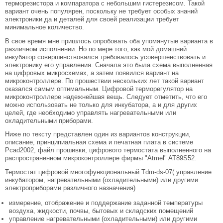
терморезистора и компаратора с небольшим гистерезисом. Такой
вариант очень популярен, поскольку не требует особых знаний
электроники да и деталей для своей реализации требует
минимальное количество.
В свое время мне пришлось опробовать оба упомянутые варианта в
различном исполнении. Но по мере того, как мой домашний
инкубатор совершенствовался требовалось усовершенствовать и
электронику его управления. Сначала это была схема выполненная
на цифровых микросхемах, а затем появился вариант на
микроконтроллере. По прошествии нескольких лет такой вариант
оказался самым оптимальным. Цифровой терморегулятор на
микроконтроллере надежнейшая вещь. Следует отметить, что его
можно использовать не только для инкубатора, а и для других
целей, где необходимо управлять нагревательными или
охладительными приборами.
Ниже по тексту представлен один из вариантов конструкции,
описание, принципиальная схема и печатная плата в системе
Pcad2002, файл прошивки, цифрового термостата выполненного на
распространенном микроконтроллере фирмы "Atmel" AT89S52.
Термостат цифровой многофункциональный Tdm-ds-07( управление
инкубатором, нагревательными (охладительными) или другими
электроприборами различного назначения)
измерение, отображение и поддержание заданной температуры
воздуха, жидкости, почвы, бытовых и складских помещений
управление нагревательными (охладительными) или другими