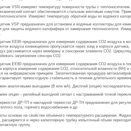
атчик VSN измеряет температуру поверхности трубы с теплоносителем. 
еханический контакт обеспечивается стальным винтовым хомутом. Прим
теплоносителя. Измеряет температуру обратной воды из водяного кало
атчик VSP предназначен для установки в водяные коллекторы для изме
 для защиты водяного калорифера от замерзания теплоносителя. Измер
.
атчик EE85 предназначен для измерения содержания CO2 воздуха в воз
оток воздуха конвекционно пропускается через зонд в корпусе датчика, 
дух рассеивается через мембрану в сенсорном элементе CO2. Циркуляц
збежать загрязнения сенсора CO2.
атчик EE80 предназначен для измерения содержания CO2 воздуха в пом
 корпусе измерение содержания СО2, относительной влажности (RH) и 
я на инфракрасном принципе. Запатентованная процедура автокалибров
 гарантирует превосходную стабильность в течение длительного времен
жен аналоговыми выходами (В или мА). Дисплей (опция) последователь
кже опция – релейный выходной сигнал с настраиваемой точкой перекл
ермостат ДР-ТП и накладной термостат ДР-ТН предназначен для регули
теплого пола, горячего водоснабжения и др.
оты основан на свойстве объемного температурного расширения. Жидко
, расширяется и через капиллярную трубку избыточный объем переходи
онтактную группу.