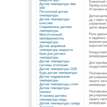
шевроле круз
Комнатный т
Датчик температуры бмв
Прибор исп
м50
Установка 
Потолочный датчик
температуры
Датчик-реле
Датчик температуры
др.) через 
классика
управления 
Современные датчики
цепях авари
температуры
Реле давле
Многоточечный
в заданных 
преобразователь
решения раз
температуры
водоочистки
Датчик аварийной
температуры жидкости
Кондуктомет
Кран для датчика
резервуарах
температуры
Датчик температуры
Для преобра
системы отопления
кондуктомет
Датчик температуры 2105
Куда датчик температуры
Поплавковы
Датчик поддержания
регулирован
температуры
защиту насо
Датчик температуры сплит
резервуара.
Датчик температуры
Поплавковы
siemens
регулирован
Установка датчика
защиту насо
температуры воды
резервуара.
Датчик температуры субару