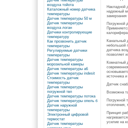
Датчик температуры
воздуха тойота
Накладной д
Каталожный номер датчика
надежный м
температуры
замерзания 
Датчик температуры 50 м
Датчик температуры
Погружной д
воздуха логан
Применяется
Датчики контролирующие
калорифера
температуру
Канальный д
Как прозвонить датчик
небольшой п
температуры
датчика воз
Регулируемые датчики
позволяет и
температуры
Датчик температуры
Комнатный д
морозильной камеры
современном
Датчик температуры а6
основываетс
Датчик температуры indesit
источника и
Стоимость датчик
температуры
Датчик снаб
Датчик температуры
погружной твп
Возможна та
Датчик температуры потока
Погружной т
Датчик температуры опель б
отопления, 
Датчик наружной
температуры
Принцип раб
Электронный цифровой
нагревается
термостат
усилие на к
Датчик температуры