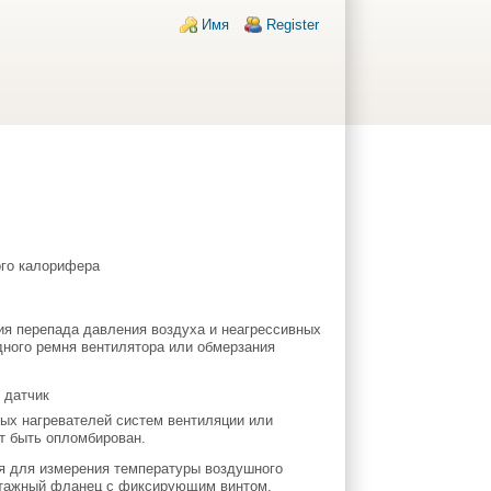
Login links
Имя
Register
я перепада давления воздуха и неагрессивных
дного ремня вентилятора или обмерзания
ных нагревателей систем вентиляции или
т быть опломбирован.
ся для измерения температуры воздушного
онтажный фланец с фиксирующим винтом.