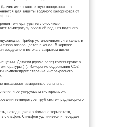
Датчик имеет контактную поверхность, а
еняется для защиты водяного калорифера от
рифера.
рения температуры теплоносителя.
яет температуру обратной воды из водяного
духоводах. Прибор установливается в канал, и
и снова возвращается в канал. В корпусе
ия воздушного потока в закрытом цикле
ещении. Датчики (кроме реле) комбинируют в
температуры (Т). Измерение содержания СО2
ки компенсирует старение инфракрасного
и.
но показывает измеренные величины.
ючения и регулируемым гистерезисом.
рования температуры труб систем радиаторного
сть, находящаяся в баллоне термостата,
т в сильфон. Сильфон удлиняется и передает