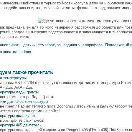
имическим свойствам и термостойкости корпуса датчика и оболочки ка
к воздействию спиртов, мочевой кислоты, фекальных вод, жидких масел
ик предназначен для точного измерения расстояния до объекта или пов
ерхний пределы измерения подстраиваются и запоминаются в энергонез
ования) датчика.
танавливать
датчик
температура
водяного калорифера
Поплавковый 
льзователя admin
дуем также прочитать
ка температуры
е часы RST 32764 (цвет ivory) с выносным датчиком температуры Размеры
A - 2шт, AAA - 2шт.
пературы лады гранты
ового компьютера Лады Гранта
ики датчиков температуры
не греет? Расчет теплого пола Воспользуйтесь умным калькулятором те
истемы обогрева прямо на сайте!
ературы пола купить
яторы для теплых полов
ературы 405 двигатель
пературы охлаждающей жидкости на Peugeot 405 (Пежо 405) Подбор по 