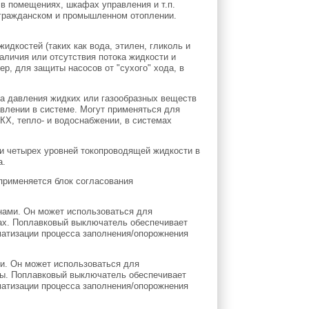
в помещениях, шкафах управления и т.п.
 гражданском и промышленном отоплении.
идкостей (таких как вода, этилен, гликоль и
аличия или отсутствия потока жидкости и
, для защиты насосов от "сухого" хода, в
а давления жидких или газообразных веществ
авлении в системе. Могут применяться для
Х, тепло- и водоснабжении, в системах
ли четырех уровней токопроводящей жидкости в
а.
применяется блок согласования
нами. Он может использоваться для
рах. Поплавковый выключатель обеспечивает
матизации процесса заполнения/опорожнения
и. Он может использоваться для
оды. Поплавковый выключатель обеспечивает
матизации процесса заполнения/опорожнения