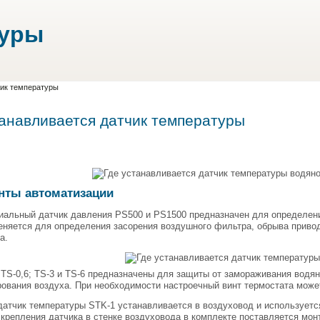
туры
чик температуры
танавливается датчик температуры
нты автоматизации
альный датчик давления PS500 и PS1500 предназначен для определени
еняется для определения засорения воздушного фильтра, обрыва приво
а.
TS-0,6; TS-3 и TS-6 предназначены для защиты от замораживания водя
ования воздуха. При необходимости настроечный винт термостата може
атчик температуры STK-1 устанавливается в воздуховод и использует
 крепления датчика в стенке воздуховода в комплекте поставляется м