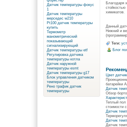
форестер
Благодаря х
Датчик температуры фокус
стойкостью 
1
химикатов.
Датчик температуры
мерседес w210
Pt100 датчик температуры
Данный датч
купить
Нижний и в
Термометр
(программир
манометрический
показывающий
Теги:
ус
сигнализирующий
Блог по
Датчик температуры etf
Регулировка датчика
температуры котла
Датчик наружной
температуры esmt
Рекомен
Датчик температуры g17
Цвет датчи
Блок управления датчиком
Проекционны
температуры
батарейки A
Рено трафик датчик
Датчик тем
температуры
Обзор борт
Характерист
Теплый пол 
стоимости с
Датчик темп
Терморегул
Датчик темп
Датчик тем