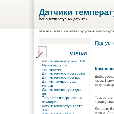
Перейти к основному содержанию
Skip to search
Датчики темпера
Все о температурных датчиках
Вы здесь
Главная
»
Блоги
»
Блог admin
»
Где устанавливается дат
Где ус
СТАТЬИ
Датчик температуры тм 100
Масса на датчик
Компоне
температуры
Датчик температуры subaru
Дифференци
Датчик температуры део
газов. Прим
Датчики температуры
рекуператор
метран
Датчик температуры для
дачи
Термостаты 
Термостат поверхностный
кондиционир
накладной
Датчик температуры пежо
Канальный д
307
потока. Для