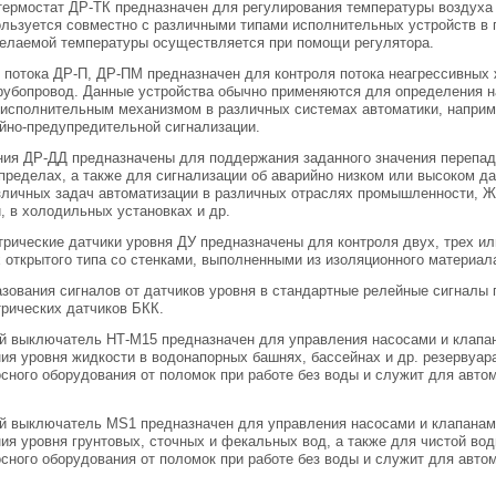
ермостат ДР-ТК предназначен для регулирования температуры воздуха 
ользуется совместно с различными типами исполнительных устройств в
желаемой температуры осуществляется при помощи регулятора.
 потока ДР-П, ДР-ПМ предназначен для контроля потока неагрессивных ж
трубопровод. Данные устройства обычно применяются для определения н
исполнительным механизмом в различных системах автоматики, например
йно-предупредительной сигнализации.
ния ДР-ДД предназначены для поддержания заданного значения перепад
пределах, а также для сигнализации об аварийно низком или высоком д
личных задач автоматизации в различных отраслях промышленности, ЖК
, в холодильных установках и др.
рические датчики уровня ДУ предназначены для контроля двух, трех и
 открытого типа со стенками, выполненными из изоляционного материал
зования сигналов от датчиков уровня в стандартные релейные сигналы 
рических датчиков БКК.
й выключатель НТ-M15 предназначен для управления насосами и клапа
ия уровня жидкости в водонапорных башнях, бассейнах и др. резервуа
сного оборудования от поломок при работе без воды и служит для авто
й выключатель MS1 предназначен для управления насосами и клапанам
ия уровня грунтовых, сточных и фекальных вод, а также для чистой в
сного оборудования от поломок при работе без воды и служит для авто