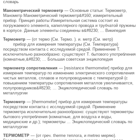
словарь
Манометрический термометр
— Основные статьи: Термометр,
Манометр Манометрический термометр&#160; измерительный
прибор. Принцип работы Измерительная система состоит из
погружаемого элемента, капиллярного провода и трубчатой пружины
в корпусе. Данные элементы соединены в&#8230; … Википедия
Термометр
— (от термо (См. Термо. ). и. метр (См. метр)
прибор для измерения температуры (См. Температура)
посредством контакта с исследуемой средой. Применение Т.
исключительно разнообразно: существуют Т. бытового употребления
(комнатные,&#8230; … Большая советская энциклопедия
термометр сопротивления
— [resistance thermometer] прибор для
измерения температур по изменению электрического сопротивления
чистых металлов, сплавов и полупроводников с температурой (с
повышением температуры сопротивления металлов увеличивается,
полупроводников&#8230; … Энциклопедический словарь по
металлургии
Термометр
— [thermometer] прибор для измерения температуры
посредством контакта с исследуемой средой. Применение
термометра исключительно разнообразно: существуют термометры
бытового употребления (комнатные, для воздуха и воды,
медицинские и др.); термометры … Энциклопедический словарь по
металлургии
ТЕРМОМЕТР
— (от греч. therme теплога, и metreo меряю).