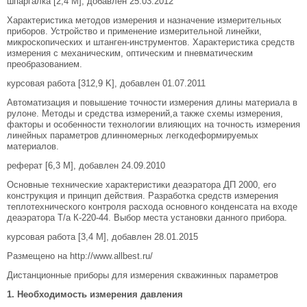
шпаргалка [2,4 M], добавлен 25.03.2012
Характеристика методов измерения и назначение измерительных
приборов. Устройство и применение измерительной линейки,
микроскопических и штанген-инструментов. Характеристика средств
измерения с механическим, оптическим и пневматическим
преобразованием.
курсовая работа [312,9 K], добавлен 01.07.2011
Автоматизация и повышение точности измерения длины материала в
рулоне. Методы и средства измерений,а также схемы измерения,
факторы и особенности технологии влияющих на точность измерения
линейных параметров длинномерных легкодеформируемых
материалов.
реферат [6,3 M], добавлен 24.09.2010
Основные технические характеристики деаэратора ДП 2000, его
конструкция и принцип действия. Разработка средств измерения
теплотехнического контроля расхода основного конденсата на входе
деаэратора Т/а К-220-44. Выбор места установки данного прибора.
курсовая работа [3,4 M], добавлен 28.01.2015
Размещено на http://www.allbest.ru/
Дистанционные приборы для измерения скважинных параметров
1.
Необходимость измерения давления