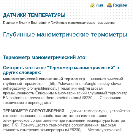
Перейти к основному содержанию
Skip to search
Login links
Имя
Register
ДАТЧИКИ ТЕМПЕРАТУРЫ
Вы здесь
Главная
»
Блоги
»
Блог admin
»
Глубинные манометрические термометры
Глубинные манометрические термометры
Термометр манометрический это:
Смотреть что такое "Термометр манометрический" в
других словарях:
манометрический скважинный термометр
— манометрический
глубинный термометр — [http://slovarionline.ru/anglo russkiy slovar
neftegazovoy promyishlennosti/] Тематики нефтегазовая
промышленность Синонимы манометрический глубинный термометр
EN bottomhole pressure thermometerbottom&#8230; … Справочник
технического переводчика
ТЕРМОМЕТР СОПРОТИВЛЕНИЯ
— датчик температуры, устройство
которого основано на свойствах металлов изменять свое
электрическое сопротивление при изменении температуры (смотри
рис. Т 9). Преимущество термометра сопротивления: высокая
точность измерения температуры и&#8230; … Металлургический