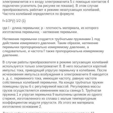
электромагнитов и к входу электромагнита 5 с помощью контактов 4
подключен усилитель (на рисунке не показан). В этом случае
преобразователь работает в режиме незатухающих колебаний.
Частота колебаний определяется по формуле
f=1/2l*(/) 1/2 (1)
где l - длина перемычки; р - плотность материала, из которого
изготовлена перемычка; - натяжение перемычки.
Натяжение перемычки создается трубчатыми пружинами 1 под
действием измеряемого давления. Таким образом, натяжение
перемычки пропорционально измеряемому давлению, а
следовательно, и частота f также пропорциональна измеряемому
давлению.
В случае работы преобразователя в режиме затухающих колебаний
используется только электромагнит 8. В него посылается короткий
импульс тока, приводящий упругую перемычку в колебание. После
исчезновения импульса возбуждения в электромагните 8 наводится
э. д. с. переменного тока, имеющая частоту, равную частоте
собственных колебаний перемычки. На концах трубчатых пружин
помещены грузы 6 с регулируемой массой. Регулировка массы
грузов осуществляется изменением массы свинца 5. Трубчатая
пружина 1 и упругая перемычка 9 выполнены целиком из одного
стержня, изготовленного из сплава с малым температурным
коэффициентом модуля упругости. Из этого же материала
изготовлено основание 2.