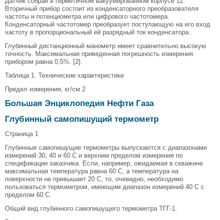
Датчик собран в герметичном вакуумированном корпусе 12.
Вторичный прибор состоит из конденсаторного преобразователя
частоты и потенциометра или цифрового частотомера.
Конденсаторный частотомер преобразует поступающую на его вход
частоту в пропорциональный ей разрядный ток конденсатора.
Глубинный дистанционный манометр имеет сравнительно высокую
точность. Максимальная приведенная погрешность измерения
прибором равна 0,5%. [2].
Таблица 1. Технические характеристики
Предел измерения, кг/см 2
Большая Энциклопедия Нефти Газа
Глубинный самопишущий термометр
Страница 1
Глубинные самопишущие термометры выпускаются с диапазонами
измерений 30; 40 и 60 С и верхним пределом измерения по
спецификации заказчика. Если, например, ожидаемая в скважине
максимальная температура равна 60 С, а температура на
поверхности не превышает 20 С, то, очевидно, необходимо
пользоваться термометром, имеющим диапазон измерений 40 С с
пределом 60 С.
Общий вид глубинного самопишущего термометра ТГГ-1.