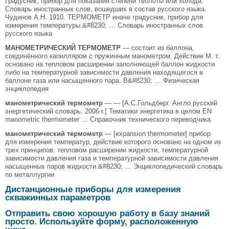
Градусник, прибор для показания степени теплоты или холода.
Словарь иностранных слов, вошедших в состав русского языка.
Чудинов А.Н. 1910. ТЕРМОМЕТР иначе градусник, прибор для
измерения температуры.&#8230; … Словарь иностранных слов
русского языка
МАНОМЕТРИЧЕСКИЙ ТЕРМОМЕТР
— состоит из баллона,
соединённого капилляром с пружинным манометром. Действие М. т.
основано на тепловом расширении заполняющей баллон жидкости
либо на температурной зависимости давления находящегося в
баллоне газа или насыщенного пара. В&#8230; … Физическая
энциклопедия
манометрический термометр
— — [А.С.Гольдберг. Англо русский
энергетический словарь. 2006 г.] Тематики энергетика в целом EN
manometric thermometer … Справочник технического переводчика
манометрический термометр
— [expansion thermometer] прибор
для измерения температур, действие которого основано на одном из
трех принципов: тепловом расширении жидкости, температурной
зависимости давления газа и температурной зависимости давления
насыщенных паров жидкости.&#8230; … Энциклопедический словарь
по металлургии
Дистанционные приборы для измерения
скважинных параметров
Отправить свою хорошую работу в базу знаний
просто. Используйте форму, расположенную