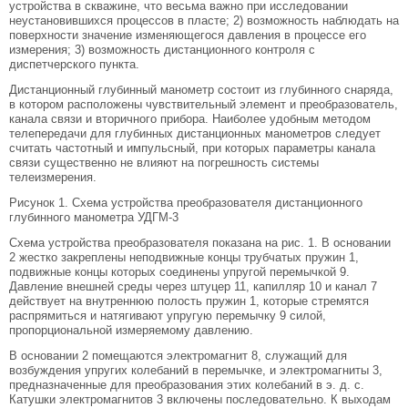
устройства в скважине, что весьма важно при исследовании
неустановившихся процессов в пласте; 2) возможность наблюдать на
поверхности значение изменяющегося давления в процессе его
измерения; 3) возможность дистанционного контроля с
диспетчерского пункта.
Дистанционный глубинный манометр состоит из глубинного снаряда,
в котором расположены чувствительный элемент и преобразователь,
канала связи и вторичного прибора. Наиболее удобным методом
телепередачи для глубинных дистанционных манометров следует
считать частотный и импульсный, при которых параметры канала
связи существенно не влияют на погрешность системы
телеизмерения.
Рисунок 1. Схема устройства преобразователя дистанционного
глубинного манометра УДГМ-3
Схема устройства преобразователя показана на рис. 1. В основании
2 жестко закреплены неподвижные концы трубчатых пружин 1,
подвижные концы которых соединены упругой перемычкой 9.
Давление внешней среды через штуцер 11, капилляр 10 и канал 7
действует на внутреннюю полость пружин 1, которые стремятся
распрямиться и натягивают упругую перемычку 9 силой,
пропорциональной измеряемому давлению.
В основании 2 помещаются электромагнит 8, служащий для
возбуждения упругих колебаний в перемычке, и электромагниты 3,
предназначенные для преобразования этих колебаний в э. д. с.
Катушки электромагнитов 3 включены последовательно. К выходам