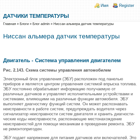
Перейти к основному содержанию
Skip to search
Login links
Имя
Register
ДАТЧИКИ ТЕМПЕРАТУРЫ
Вы здесь
Главная
»
Блоги
»
Блог admin
»
Ниссан альмера датчик температуры
Ниссан альмера датчик температуры
Двигатель - Система управления двигателем
Рис. 2.143. Схема системы управления автомобилем
Электронный блок управления (ЭБУ) расположен под панелью
приборов и является центром управления систе­мой впрыска топлива.
ЭБУ постоянно обрабатывает информацию получаемую от
различных датчиков и управляет исполнительными устройствами и
системами, влияющими на различные функции автомобиля. ЭБУ
выполняет диагности­ку функций систем. Он может распознавать
неисправности в работе систем, предупреждать водителя через
сигнализа­тор неисправности систем двигателя и хранить диагности­
ческие коды неисправности, распознающие местонахожде­ние
неисправностей для помощи механикам в проведении ремонта. ЭБУ
не ремонтопригоден.
ЭБУ подает напряжение для питания датчиков или включателей. Это