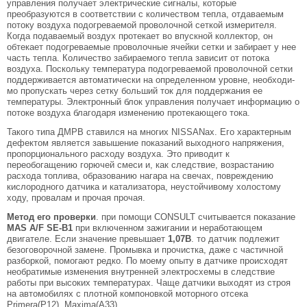
управления получает электрические сигналы, ко­торые
преобразуются в соответствии с количеством тепла, отдаваемым
потоку воздуха подогреваемой проволочной сеткой измерителя.
Когда подаваемый воздух протекает во впускной коллектор, он
обтекает подогреваемые проволоч­ные ячейки сетки и забирает у нее
часть тепла. Количество забираемого тепла зависит от потока
воздуха. Поскольку температура подогреваемой проволочной сетки
поддержи­вается автоматически на определенном уровне, необходи­
мо пропускать через сетку больший ток для поддержания ее
температуры. Электронный блок управления получает информацию о
потоке воздуха благодаря изменению про­текающего тока.
Такого типа ДМРВ ставился на многих NISSANах. Его характерным
дефектом является завышение показаний выходного напряжения,
пропорционального расходу воздуха. Это приводит к
переобогащению горючей смеси и, как следствие, возрастанию
расхода топлива, образованию нагара на свечах, повреждению
кислородного датчика и катализатора, неустойчивому холостому
ходу, провалам и прочая прочая.
Метод его проверки
. при помощи CONSULT считывается показание
MAS A/F SE-B1
при включенном зажигании и неработающем
двигателе. Если значение превышает
1,07В
. то датчик подлежит
безоговорочной замене. Промывка и прочистка, даже с частичной
разборкой, помогают редко. По моему опыту в датчике происходят
необратимые изменения внутренней электросхемы в следствие
работы при высоких температурах. Чаще датчики выходят из строя
на автомобилях с плотной компоновкой моторного отсека
Primera(P12), Maxima(A33)