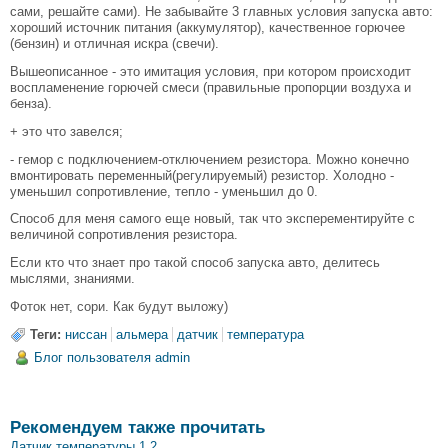
сами, решайте сами). Не забывайте 3 главных условия запуска авто:
хороший источник питания (аккумулятор), качественное горючее
(бензин) и отличная искра (свечи).
Вышеописанное - это имитация условия, при котором происходит
воспламенение горючей смеси (правильные пропорции воздуха и
бенза).
+ это что завелся;
- гемор с подключением-отключением резистора. Можно конечно
вмонтировать переменный(регулируемый) резистор. Холодно -
уменьшил сопротивление, тепло - уменьшил до 0.
Способ для меня самого еще новый, так что эксперементируйте с
величиной сопротивления резистора.
Если кто что знает про такой способ запуска авто, делитесь
мыслями, знаниями.
Фоток нет, сори. Как будут выложу)
Теги:
ниссан
альмера
датчик
температура
Блог пользователя admin
Рекомендуем также прочитать
Датчик температуры 1 2