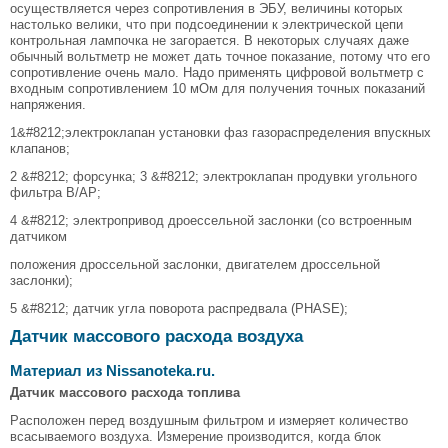
осуществляется через сопротивления в ЭБУ, величины которых
настолько велики, что при под­соединении к электрической цепи
контрольная лампочка не загорается. В некоторых случаях даже
обычный вольтметр не может дать точное показание, потому что его
сопротивление очень мало. Надо применять цифровой вольтметр с
входным сопротивлением 10 мОм для получения точных показаний
напряжения.
1&#8212;электроклапан установки фаз газораспределения впускных
клапанов;
2 &#8212; форсунка; 3 &#8212; электроклапан продувки угольного
фильтра В/АР;
4 &#8212; электропривод дроессельной заслонки (со встроенным
датчиком
положения дроссельной заслонки, двигателем дроссельной
заслонки);
5 &#8212; датчик угла поворота распредвала (PHASE);
Датчик массового расхода воздуха
Материал из Nissanoteka.ru.
Датчик массового расхода топлива
Расположен перед воздушным фильтром и измеряет ко­личество
всасываемого воздуха. Измерение производится, когда блок