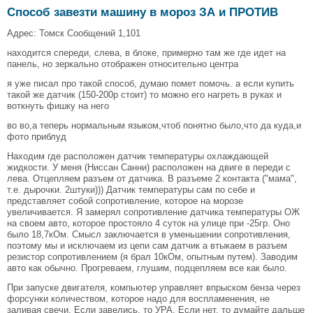
Способ завезти машину в мороз ЗА и ПРОТИВ
Адрес: Томск Сообщений 1,101
находится спереди, слева, в блоке, примерно там же где идет на
панель, но зеркально отображен относительно центра
я уже писал про такой способ, думаю помет помочь. а если купить
такой же датчик (150-200р стоит) то можно его нагреть в руках и
воткнуть фишку на него
во во,а теперь нормальным языком,чтоб понятно было,что да куда,и
фото приблуд
Находим где расположен датчик температуры охлаждающей
жидкости. У меня (Ниссан Санни) расположен на двиге в переди с
лева. Отцепляем разъем от датчика. В разъеме 2 контакта ("мама",
т.е. дырочки. 2штуки))) Датчик температуры сам по себе и
представляет собой сопротивление, которое на морозе
увеличивается. Я замерял сопротивление датчика температуры ОЖ
на своем авто, которое простояло 4 суток на улице при -25гр. Оно
было 18,7кОм. Смысл заключается в уменьшении сопротивления,
поэтому мы и исключаем из цепи сам датчик а втыкаем в разъем
резистор сопротивлением (я брал 10кОм, опытным путем). Заводим
авто как обычно. Прогреваем, глушим, подцепляем все как было.
При запуске двигателя, компьютер управляет впрыском бенза через
форсунки количеством, которое надо для воспламенения, не
заливая свечи. Если завелись, то УРА. Если нет, то думайте дальше