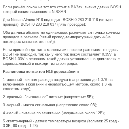
Если разьём похож на тот что стоит в ВАЗах, значит датчик BOSH
который взаимозаменяем с NISSAN.
Для Nissan Almera N16 подходит: BOSH 0 280 218 116 (четыре
провода); BOSH 0 280 218 037 (пять проводов);
Оба датчика абсолютно одинаковые, различаются только кол-вом
проводов в разъеме (пятый провод-температурный датчик(на
некоторых машинах его нет!)).
Если применён датчик с маленьким плоским разъемом, то здесь
BOSH не подходит, так как у него ток покоя составляет 0,35V, a
BOSH 1.03V в основном такой датчик установлен на двигателях с
сервозаслонкой и выходит из строя редко.
Распиновка контактов N16 дорестайлинг
1 -зеленый - сигнал расхода воздуха (напряжение до 1.07В на
включенном зажигании и неработающем моторе, около 1.3 на
холостом ходу);
2 -красный - "сигнальное" питание (напряжение 5В);
3 -черный - масса сигнальная (напряжение около 0В);
4 -белый - питание по зажиганию (напряжение около 12В);
5 -желто-черный - датчик температуры воздуха (вольтаж 25 град -
3.3В; 80 град - 1.28)