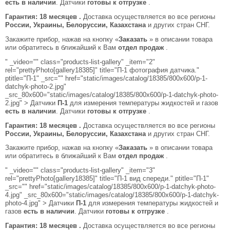
есть в наличии
. Датчики
готовы к отгрузке
.
Гарантия: 18 месяцев .
Доставка осуществляется во все регионы
России, Украины, Белоруссии, Казахстана
и других стран СНГ.
Закажите прибор, нажав на кнопку «
Заказать
» в описании товара
или обратитесь в ближайший к Вам
отдел продаж
.
" _video="" class="products-list-gallery" _item="2"
rel="prettyPhoto[gallery18385]" title="П-1 фотография датчика."
ptitle="П-1" _src="" href="static/images/catalog/18385/800x600/p-1-
datchyk-photo-2.jpg"
_src_80x600="static/images/catalog/18385/800x600/p-1-datchyk-photo-
2.jpg" > Датчики
П-1
для измерения температуры жидкостей и газов
есть в наличии
. Датчики
готовы к отгрузке
.
Гарантия: 18 месяцев .
Доставка осуществляется во все регионы
России, Украины, Белоруссии, Казахстана
и других стран СНГ.
Закажите прибор, нажав на кнопку «
Заказать
» в описании товара
или обратитесь в ближайший к Вам
отдел продаж
.
" _video="" class="products-list-gallery" _item="3"
rel="prettyPhoto[gallery18385]" title="П-1 вид спереди." ptitle="П-1"
_src="" href="static/images/catalog/18385/800x600/p-1-datchyk-photo-
4.jpg" _src_80x600="static/images/catalog/18385/800x600/p-1-datchyk-
photo-4.jpg" > Датчики
П-1
для измерения температуры жидкостей и
газов
есть в наличии
. Датчики
готовы к отгрузке
.
Гарантия: 18 месяцев .
Доставка осуществляется во все регионы