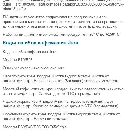
8.jpg" _src_80x600="static/images/catalog/18385/800x600/p-1-datchyk-
photo-8.jpg" >
П-1 датчик
термометра сопротивления предназначен для
применения в комплекте электрического термометра сопротивления
для измерения температуры жидкостей и газов (масло, воздух).
Рабочий диапазон измеряемых температур -
от -70° С до +150° C.
Коды ошибок кофемашин Jura
Коды ошибок кофемашин Jura
Модели Е10/Е25
Ошибки символьные обозначения:
Пар+открыть кран+поддон+чистка гидросистемы+чистка от
накипи+фильтр - Не распознается (Заклинен) заварной механизм
Молотый кофе+открыть кран+поддон+чистка гидросистемы+чистка
от накипи+фильтр - Сломан датчик NTC (термодатчик)
Чашка+открыть кран+поддон+чистка гидросистемы+чистка от
накипи+фильтр -Короткое замыкание датчика NTC (термодатчик)
Промывка+открыть кран+поддон+чистка гидросистемы+чистка от
накипи+фильтр - Нагрев не возможен
Модели Е30/Е40/Е50/Е60/Е65/Scala