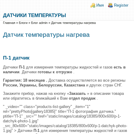
Перейти к основному содержанию
Skip to search
Login links
Имя
Register
ДАТЧИКИ ТЕМПЕРАТУРЫ
Вы здесь
Главная
»
Блоги
»
Блог admin
»
Датчик температуры нагрева
Датчик температуры нагрева
П-1 датчик
Датчики
П-1
для измерения температуры жидкостей и газов
есть в
наличии
. Датчики
готовы к отгрузке
.
Гарантия: 18 месяцев .
Доставка осуществляется во все регионы
России, Украины, Белоруссии, Казахстана
и других стран СНГ.
Закажите прибор, нажав на кнопку «
Заказать
» в описании товара
или обратитесь в ближайший к Вам
отдел продаж
.
" _video="" class="products-list-gallery" _item="1"
rel="prettyPhoto[gallery18385]" title="П-1 фотография датчика."
ptitle="П-1" _src="" href="static/images/catalog/18385/800x600/p-1-
datchyk-photo-1.jpg"
_src_80x600="static/images/catalog/18385/800x600/p-1-datchyk-photo-
1.jpg" > Датчики
П-1
для измерения температуры жидкостей и газов