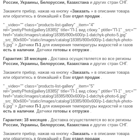
России, Украины, Белоруссии, Казахстана
и других стран СНГ.
Закажите прибор, нажав на кнопку «
Заказать
» в описании товара
или обратитесь в ближайший к Вам
отдел продаж
.
" _video="" class="products-list-gallery" _item="4"
rel="prettyPhoto[gallery18385]" title="П-1 вид сбоку." ptitle="П-1" _src=""
href="static/images/catalog/18385/800x600/p-1-datchyk-photo-5.jpg"
_src_80x600="static/images/catalog/18385/800x600/p-1-datchyk-photo-
5.jpg" > Датчики
П-1
для измерения температуры жидкостей и газов
есть в наличии
. Датчики
готовы к отгрузке
.
Гарантия: 18 месяцев .
Доставка осуществляется во все регионы
России, Украины, Белоруссии, Казахстана
и других стран СНГ.
Закажите прибор, нажав на кнопку «
Заказать
» в описании товара
или обратитесь в ближайший к Вам
отдел продаж
.
" _video="" class="products-list-gallery" _item="5"
rel="prettyPhoto[gallery18385]" title="П-1 вид сбоку." ptitle="П-1" _src=""
href="static/images/catalog/18385/800x600/p-1-datchyk-photo-6.jpg"
_src_80x600="static/images/catalog/18385/800x600/p-1-datchyk-photo-
6.jpg" > Датчики
П-1
для измерения температуры жидкостей и газов
есть в наличии
. Датчики
готовы к отгрузке
.
Гарантия: 18 месяцев .
Доставка осуществляется во все регионы
России, Украины, Белоруссии, Казахстана
и других стран СНГ.
Закажите прибор, нажав на кнопку «
Заказать
» в описании товара
или обратитесь в ближайший к Вам
отдел продаж
.