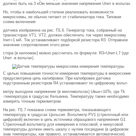
должно быть на 3 кОм меньше значения напряжения Uпит в вольтах.
Но, чтобы в наибольшей степени реализовать возможности
микросхемы, ее обычно питают от стабилизатора тока. Типовая
схема включения
датчика изображена на рис. П1.6. Генератор тока, собранный на
транзисторах VT1, VT2, должен обеспечить ток через микросхему
Iпит=1 мА. Ток устанавливают подборкой резистора R3. Отправное
значение сопротивления этого рези-
стора (в килоомах) можно рассчитать по формуле: R3=Uпит-l,7 (где
Uпит -в вольтах).
С целью повышения точности измерения температуры в микросхеме
предусмотрена цепь калибровки. При калибровке датчика
подстроенным резистором R4 устанавливают по цифровому вольт-
метру выходное напряжение (в милливольтах) Uвых=10Тк, где Тk
-температура в градусах Кельвина. Температуру также необходимо
измерять точным термометром.
На рис. П1.7 показана схема термометра, показывающего
температуру в градусах Цельсия. Вольтметр PV1 (стрелочный или
цифровой) включен в цепь источника образцового напряжения G1.
Стрелочный вольтметр для измерения и плюсовой, и минусовой
температуры должен иметь шкалу с нулем посредине (в цифровом
знак температуры, как правило, устанавливается автоматически).