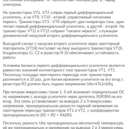
электрона.
На транзисторах VT1, VT2 собран первый дифференциальный
усилитель, а на VT9, VT10 - второй, управляемый сигналами
первого. Транзисторы VT3 - VT8 образуют два генератора тока, один
питает первый дифференциальный усилитель, а другой - второй. На
транзисторах VT11 и VT12 собрано "токовое зеркало", служащее
динамической нагрузкой второго дифференциального усилителя.
Выходной сигнал с нагрузки второго усилителя через эмиттерный
повторитель (VT14) поступает на базу выходного транзистора VT16.
Конденсаторы Cl, C2 и резистор R 10 обеспечивают устойчивость
работы
Условием баланса первого дифференциального усилителя является
равенство значений коллекторного тока транзисторов VT1, VT2.
Поскольку площади эмиттерного перехода этих транзисторов
различаются в 10 раз, для балансирования усилителя на его вход с
резистора R3 должно быть подано напряжение Uбэ=kТк1n10/q.
При питании микросхемы током 1. 5 мА возникает отрицательная ОС
по напряжению с выхода усилителя через делитель R2R3R4 на его
вход. Эта связь устанавливает на выводах 2 и 3 микросхемы
напряжение, пропорциональное разности падений напряжения на
эмиттерном переходе транзисторов VT1 и VT2, с коэффициентом
пропорциональности (R2 + R3 + R4)/R3.
Поскольку разность Uбэ пропорциональна абсолютной температуре,
ей же пропорционально и напряжение на выводах 2 и 3 микросхемы.