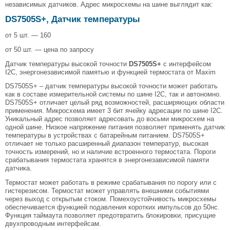
независимых датчиков. Адрес микросхемы на шине выглядит как:
DS7505S+, Датчик температуры
от 5 шт. — 160
от 50 шт. — цена по запросу
Датчик температуры высокой точности
DS7505S+
с интерфейсом
I2C, энергонезависимой памятью и функцией термостата от Maxim
DS7505S+ – датчик температуры высокой точности может работать
как в составе измерительной системы по шине I2C, так и автономно.
DS7505S+ отличает целый ряд возможностей, расширяющих области
применения. Микросхема имеет 3 бит ячейку адресации по шине I2C.
Уникальный адрес позволяет адресовать до восьми микросхем на
одной шине. Низкое напряжение питания позволяет применять датчик
температуры в устройствах с батарейным питанием. DS7505S+
отличает не только расширенный диапазон температур, высокая
точность измерений, но и наличие встроенного термостата. Пороги
срабатывания термостата хранятся в энергонезависимой памяти
датчика.
Термостат может работать в режиме срабатывания по порогу или с
гистерезисом. Термостат может управлять внешними событиями
через выход с открытым стоком. Помехоустойчивость микросхемы
обеспечивается функцией подавления коротких импульсов до 50нс.
Функция таймаута позволяет предотвратить блокировки, присущие
двухпроводным интерфейсам.