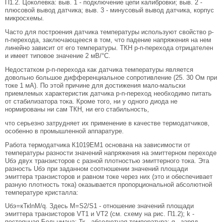
П1.2. Цоколевка: выв. 1 - подключение цепи калибровки; выв. 2 -
плюсовой вывод датчика; выв. 3 - минусовый вывод датчика, корпус
микросхемы.
Часто для построения датчика температуры используют свойство р-
n-перехода, заключающееся в том, что падение напряжения на нем
линейно зависит от его температуры. ТКН р-n-перехода отрицателен
и имеет типовое значение 2 мВ/°С.
Недостатком р-п-перехода как датчика температуры является
довольно большое дифференциальное сопротивление (25. 30 Ом при
токе 1 мА). По этой причине для достижения мало-мальски
приемлемых характеристик датчика р-n-переход необходимо питать
от стабилизатора тока. Кроме того, ни у одного диода не
нормированы ни сам ТКН, ни его стабильность,
что серьезно затрудняет их применение в качестве термодатчиков,
особенно в промышленной аппаратуре.
Работа термодатчика К1019ЕМ1 основана на зависимости от
температуры разности значений напряжения на эмиттерном переходе
Uбэ двух транзисторов с разной плотностью эмиттерного тока. Эта
разность Uбэ при заданном соотношении значений площади
эмиттера транзисторов и равном токе через них (это и обеспечивает
разную плотность тока) оказывается пропорциональной абсолютной
температуре кристалла:
Uбэ=кТкlnM/q. Здесь M=S2/S1 - отношение значений площади
эмиттера транзисторов VT1 и VT2 (см. схему на рис. П1.2); k -
постоянная Больцмана; Тк - абсолютная температура; q - заряд