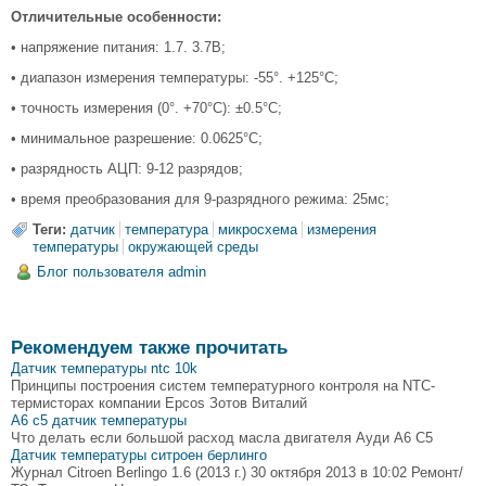
Отличительные особенности:
• напряжение питания: 1.7. 3.7В;
• диапазон измерения температуры: -55°. +125°С;
• точность измерения (0°. +70°С): ±0.5°C;
• минимальное разрешение: 0.0625°С;
• разрядность АЦП: 9-12 разрядов;
• время преобразования для 9-разрядного режима: 25мс;
Теги:
датчик
температура
микросхема
измерения
температуры
окружающей среды
Блог пользователя admin
Рекомендуем также прочитать
Датчик температуры ntc 10k
Принципы построения систем температурного контроля на NTC-
термисторах компании Epcos Зотов Виталий
А6 с5 датчик температуры
Что делать если большой расход масла двигателя Ауди А6 С5
Датчик температуры ситроен берлинго
Журнал Citroen Berlingo 1.6 (2013 г.) 30 октября 2013 в 10:02 Ремонт/