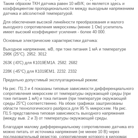
Таким образом ТКН датчика равен 10 мВ/К; он является здесь и
коэффициентом пропорциональности между выходным напряжением
датчика и абсолютной температурой.
Для обеспечения высокой линейности преобразования и малого
выходного сопротивления микросхемы (менее 1 Ом) усилитель
имеет высокий коэффициент усиления - более 40 000.
Основные электрические характеристики датчика:
Выходное напряжение, мВ, при токе питания 1 мА и температуре
298К (25°С). 2952. 3012
263К (-l0'C) для К1019ЕМ1А. 2582. 2682
228К (-45°С) для К1019ЕМ1. 2232. 2332
Предельно допустимый эксплуатационный режим:
На рис. П1.3 и 4 показаны типовые зависимости дифференциального
сопротивления микросхем от температуры окружающей среды (при
токе питания 1 мА) и тока питания (при температуре окружающей
среды 25°С) соответственно. На обоих графиках заштрихованы
области технологического разброса для 95 % микросхем. На рис.
П1.5 представлена типовая зависимость выходного напряжения
(между выв. 2 и 3) от температуры окружающей среды.
Благодаря малому дифференциальному сопротивлению датчика его
можно питать от источника напряжения (не менее 10 В) через
последовательный резистор, сопротивление которого в килоомах