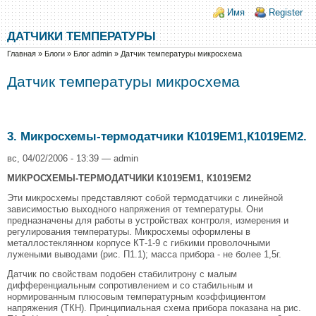
Перейти к основному содержанию
Skip to search
Login links
Имя
Register
ДАТЧИКИ ТЕМПЕРАТУРЫ
Вы здесь
Главная
»
Блоги
»
Блог admin
»
Датчик температуры микросхема
Датчик температуры микросхема
3. Микросхемы-термодатчики К1019ЕМ1,К1019ЕМ2.
вс, 04/02/2006 - 13:39 — admin
МИКРОСХЕМЫ-ТЕРМОДАТЧИКИ К1019ЕМ1, К1019ЕМ2
Эти микросхемы представляют собой термодатчики с линейной
зависимостью выходного напряжения от температуры. Они
предназначены для работы в устройствах контроля, измерения и
регулирования температуры. Микросхемы оформлены в
металлостеклянном корпусе КТ-1-9 с гибкими проволочными
лужеными выводами (рис. П1.1); масса прибора - не более 1,5г.
Датчик по свойствам подобен стабилитрону с малым
дифференциальным сопротивлением и со стабильным и
нормированным плюсовым температурным коэффициентом
напряжения (ТКН). Принципиальная схема прибора показана на рис.