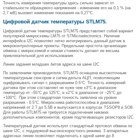
Точность измерения температуры здесь сильно зависит от
стабильности образцового напряжения - изменение его на 0,1 % (на
2,7 мВ) вызовет изменение показания на 0,27°С.
Цифровой датчик температуры STLM75.
Цифровой датчик температуры STLM75 представляет собой вариант
популярной микросхемы LM75 от STMicroelectronics. Наличие
интерфейса I2C позволяет легко интегрировать данный датчик в
микроконтроллерные проекты. Предельная простота организации
обмена с микросхемой и низкая стоимость делают ее весьма
привлекательной для использования.
Линии задания младших битов адреса на шине I2С
По заявлениям производителя, STLM75 оснащена высокоточным
температурным сенсором и сигма-дельта АЦП, позволяющим
оцифровывать сигнал с разрешением 0.5°C. Точность измерений
датчика при этом составляет не хуже чем ±3°C в диапазоне
температур от –55°C до 125°C, и ±2°C в диапазоне от –25°C до
+100°C. При этом стандартная точность заявлена на уровне
разрешения - 0.5°C. Микросхема работоспособна в диапазоне
напряжений от 2.7 до 5.5В и выпускается в корпусах TSSOP8 и SO8.
Для работы STLM75 не требуется подключение никаких
дополнительных компонентов, кроме подтягивающих резисторов I2C.
Температурный датчик использует стандартный протокол обмена по
шине I2C, с поддержкой высокоскоростного режима. 3 аппаратных
адресных линии позволяют подключать к одной шине до 8