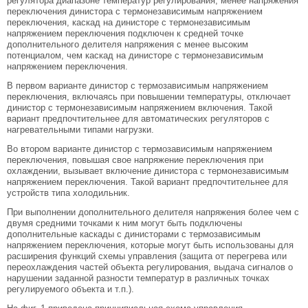
регулятора диапазоне температур регулирования, менее напряжения
переключения динистора с термонезависимым напряжением
переключения, каскад на динисторе с термонезависимым
напряжением переключения подключен к средней точке
дополнительного делителя напряжения с менее высоким
потенциалом, чем каскад на динисторе с термонезависимым
напряжением переключения.
В первом варианте динистор с термозависимым напряжением
переключения, включаясь при повышении температуры, отключает
динистор с термонезависимым напряжением включения. Такой
вариант предпочтительнее для автоматических регуляторов с
нагревательными типами нагрузки.
Во втором варианте динистор с термозависимым напряжением
переключения, повышая свое напряжение переключения при
охлаждении, вызывает включение динистора с термонезависимым
напряжением переключения. Такой вариант предпочтительнее для
устройств типа холодильник.
При выполнении дополнительного делителя напряжения более чем с
двумя средними точками к ним могут быть подключены
дополнительные каскады с динисторами с термозависимым
напряжением переключения, которые могут быть использованы для
расширения функций схемы управления (защита от перегрева или
переохлаждения частей объекта регулирования, выдача сигналов о
нарушении заданной разности температур в различных точках
регулируемого объекта и т.п.).