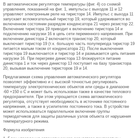
В автоматическом регуляторе температуры (фиг. 4) со схемой
управления, показанной на фиг. 1, импульсы с выходов 11 и 12
управляют электронным реле на тиристоре 14. Импульс с выхода 11
запускает вспомогательный тиристор 19, который удерживается во
включенном состоянии разрядом конденсатора 21 через резистор 22.
Включение тиристора 19 приводит к включению тиристора 14 и
подключению нагрузки 16 в цепь сети переменного напряжения. При
включении динистора 2 включается транзистор 20, который
выключает тиристор 19 (т.к. большую часть полупериода тиристор 19
питается малым током от конденсатора 21). После выключения
тиристора 19 выключается и тиристор 14 и размыкается цепь питания
нагрузки 16. При перегреве динистора 13 блокируется питание
динистора 1 и ток через динистор 13 поступает на базу транзистора
20, вызывая выключение тиристоров 19 и 14.
Предлагаемая схема управления автоматического регулятора
позволяет эффективно и с высокой точностью регулировать
температуру электротехнических объектов или среды в диапазоне
-60 +150 o C и может быть использован также в качестве теплового
предохранителя. При этом упрощается схема автоматического
регулятора, отсутствует необходимость в источнике постоянного
напряжения, а также в усилителях постоянного тока. В устройстве
может использоваться параллельное включение группы
термодатчиков для защиты различных узлов объекта от нарушения
температурного режима.
Формула изобретения