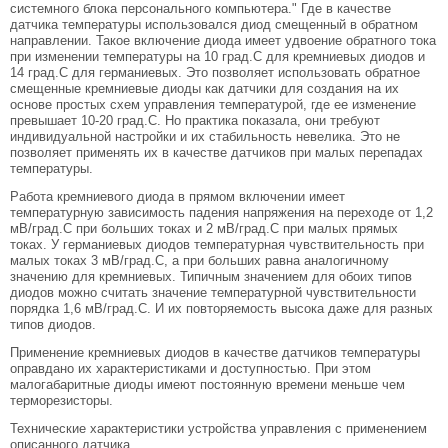
системного блока персонального компьютера." Где в качестве
датчика температуры использовался диод смещенный в обратном
направлении. Такое включение диода имеет удвоение обратного тока
при изменении температуры на 10 град.С для кремниевых диодов и
14 град.С для германиевых. Это позволяет использовать обратное
смещенные кремниевые диоды как датчики для создания на их
основе простых схем управления температурой, где ее изменение
превышает 10-20 град.С. Но практика показала, они требуют
индивидуальной настройки и их стабильность невелика. Это не
позволяет применять их в качестве датчиков при малых перепадах
температуры.
Работа кремниевого диода в прямом включении имеет
температурную зависимость падения напряжения на переходе от 1,2
мВ/град.С при больших токах и 2 мВ/град.С при малых прямых
токах. У германиевых диодов температурная чувствительность при
малых токах 3 мВ/град.С, а при больших равна аналогичному
значению для кремниевых. Типичным значением для обоих типов
диодов можно считать значение температурной чувствительности
порядка 1,6 мВ/град.С. И их повторяемость высока даже для разных
типов диодов.
Применение кремниевых диодов в качестве датчиков температуры
оправдано их характеристиками и доступностью. При этом
малогабаритные диоды имеют постоянную времени меньше чем
терморезисторы.
Технические характеристики устройства управления с применением
описанного датчика.