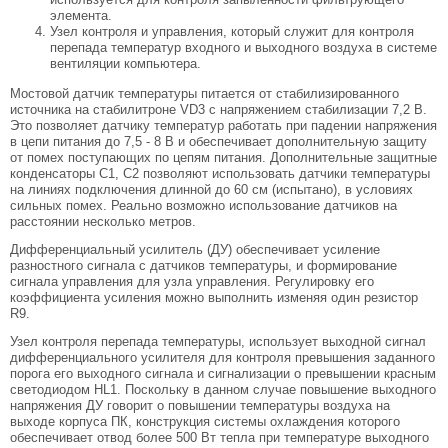
элемента.
Узел контроля и управления, который служит для контроля
перепада температур входного и выходного воздуха в системе
вентиляции компьютера.
Мостовой датчик температуры питается от стабилизированного
источника на стабилитроне VD3 с напряжением стабилизации 7,2 В.
Это позволяет датчику температур работать при падении напряжения
в цепи питания до 7,5 - 8 В и обеспечивает дополнительную защиту
от помех поступающих по цепям питания. Дополнительные защитные
конденсаторы C1, С2 позволяют использовать датчики температуры
на линиях подключения длинной до 60 см (испытано), в условиях
сильных помех. Реально возможно использование датчиков на
расстоянии несколько метров.
Дифференциальный усилитель (ДУ) обеспечивает усиление
разностного сигнала с датчиков температуры, и формирование
сигнала управления для узла управления. Регулировку его
коэффициента усиления можно выполнить изменяя один резистор
R9.
Узел контроля перепада температуры, использует выходной сигнал
дифференциального усилителя для контроля превышения заданного
порога его выходного сигнала и сигнализации о превышении красным
светодиодом HL1. Поскольку в данном случае повышение выходного
напряжения ДУ говорит о повышении температуры воздуха на
выходе корпуса ПК, конструкция системы охлаждения которого
обеспечивает отвод более 500 Вт тепла при температуре выходного