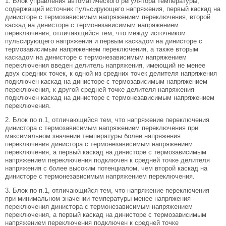
1. Блок управления автоматического регулятора температуры,
содержащий источник пульсирующего напряжения, первый каскад на
динисторе с термозависимым напряжением переключения, второй
каскад на динисторе с термонезависимым напряжением
переключения, отличающийся тем, что между источником
пульсирующего напряжения и первым каскадом на динисторе с
термозависимым напряжением переключения, а также вторым
каскадом на динисторе с термонезависимым напряжением
переключения введен делитель напряжения, имеющий не менее
двух средних точек, к одной из средних точек делителя напряжения
подключен каскад на динисторе с термозависимым напряжением
переключения, к другой средней точке делителя напряжения
подключен каскад на динисторе с термонезависимым напряжением
переключения.
2. Блок по п.1, отличающийся тем, что напряжение переключения
динистора с термозависимым напряжением переключения при
максимальном значении температуры более напряжения
переключения динистора с термонезависимым напряжением
переключения, а первый каскад на динисторе с термозависимым
напряжением переключения подключен к средней точке делителя
напряжения с более высоким потенциалом, чем второй каскад на
динисторе с термонезависимым напряжением переключения.
3. Блок по п.1, отличающийся тем, что напряжение переключения
при минимальном значении температуры менее напряжения
переключения динистора с термонезависимым напряжением
переключения, а первый каскад на динисторе с термозависимым
напряжением переключения подключен к средней точке