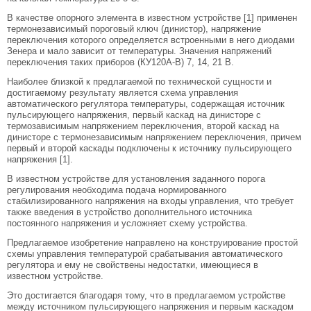
В качестве опорного элемента в известном устройстве [1] применен
термонезависимый пороговый ключ (динистор), напряжение
переключения которого определяется встроенными в него диодами
Зенера и мало зависит от температуры. Значения напряжений
переключения таких приборов (КУ120А-В) 7, 14, 21 В.
Наиболее близкой к предлагаемой по технической сущности и
достигаемому результату является схема управления
автоматического регулятора температуры, содержащая источник
пульсирующего напряжения, первый каскад на динисторе с
термозависимым напряжением переключения, второй каскад на
динисторе с термонезависимым напряжением переключения, причем
первый и второй каскады подключены к источнику пульсирующего
напряжения [1].
В известном устройстве для установления заданного порога
регулирования необходима подача нормированного
стабилизированного напряжения на входы управления, что требует
также введения в устройство дополнительного источника
постоянного напряжения и усложняет схему устройства.
Предлагаемое изобретение направлено на конструирование простой
схемы управления температурой срабатывания автоматического
регулятора и ему не свойствены недостатки, имеющиеся в
известном устройстве.
Это достигается благодаря тому, что в предлагаемом устройстве
между источником пульсирующего напряжения и первым каскадом