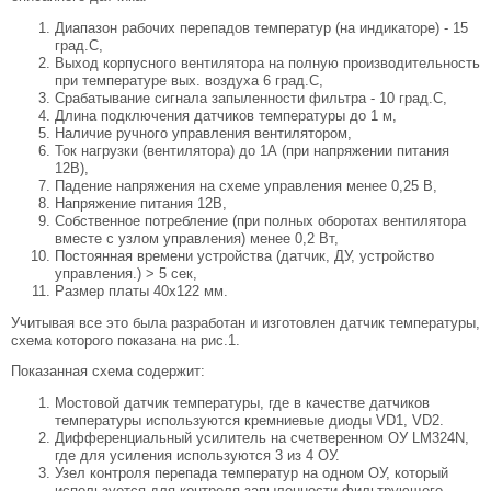
Диапазон рабочих перепадов температур (на индикаторе) - 15
град.С,
Выход корпусного вентилятора на полную производительность
при температуре вых. воздуха 6 град.С,
Срабатывание сигнала запыленности фильтра - 10 град.С,
Длина подключения датчиков температуры до 1 м,
Наличие ручного управления вентилятором,
Ток нагрузки (вентилятора) до 1А (при напряжении питания
12В),
Падение напряжения на схеме управления менее 0,25 В,
Напряжение питания 12В,
Собственное потребление (при полных оборотах вентилятора
вместе с узлом управления) менее 0,2 Вт,
Постоянная времени устройства (датчик, ДУ, устройство
управления.) > 5 сек,
Размер платы 40х122 мм.
Учитывая все это была разработан и изготовлен датчик температуры,
схема которого показана на рис.1.
Показанная схема содержит:
Мостовой датчик температуры, где в качестве датчиков
температуры используются кремниевые диоды VD1, VD2.
Дифференциальный усилитель на счетверенном ОУ LM324N,
где для усиления используются 3 из 4 ОУ.
Узел контроля перепада температур на одном ОУ, который
используется для контроля запыленности фильтрующего