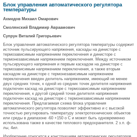
Блок управления автоматического регулятора
температуры
Ахмедов Михаил Омарович
Смолянский Владимир Авраамович
Супрун Виталий Григорьевич
Блок управления автоматического регулятора температуры содержит
источник пульсирующего напряжения, каскады на динисторе с
термозависимым напряжением переключения и динисторе с
термонезависимым напряжением переключения. Между источником
пульсирующего напряжения и первым каскадом на динисторе с
термозависимым напряжением переключения, а также вторым
каскадом на динисторе с термонезависимым напряжением
переключения введен делитель напряжением, имеющий не менее
двух средних точек, к одной из средних точек делителя напряжения
подключен каскад на динисторе с термозависимым напряжением
переключения, к другой средней точке делителя напряжения
подключен каскад на динисторе с термонезависимым напряжением
переключения. Предлагаемая схема блока управления
автоматического регулятора позволяет эффективно и с высокой
точностью регулировать температуру электротехнических объектов
или среды в диапазоне -60 +150 o C и может быть одновременно
использована также в качестве теплового предохранителя. 2 з.п. ф-
лы, 4ил.
Изобретение относится к конструкциям автоматических регуляторов