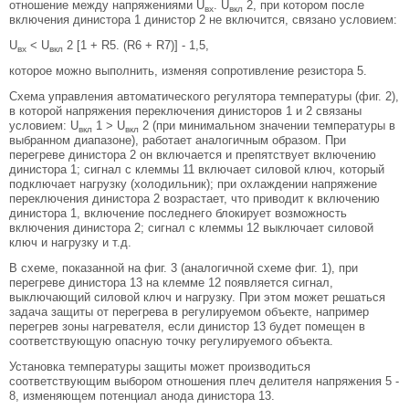
отношение между напряжениями U
. U
2, при котором после
вх
вкл
включения динистора 1 динистор 2 не включится, связано условием:
U
< U
2 [1 + R5. (R6 + R7)] - 1,5,
вх
вкл
которое можно выполнить, изменяя сопротивление резистора 5.
Схема управления автоматического регулятора температуры (фиг. 2),
в которой напряжения переключения динисторов 1 и 2 связаны
условием: U
1 > U
2 (при минимальном значении температуры в
вкл
вкл
выбранном диапазоне), работает аналогичным образом. При
перегреве динистора 2 он включается и препятствует включению
динистора 1; сигнал с клеммы 11 включает силовой ключ, который
подключает нагрузку (холодильник); при охлаждении напряжение
переключения динистора 2 возрастает, что приводит к включению
динистора 1, включение последнего блокирует возможность
включения динистора 2; сигнал с клеммы 12 выключает силовой
ключ и нагрузку и т.д.
В схеме, показанной на фиг. 3 (аналогичной схеме фиг. 1), при
перегреве динистора 13 на клемме 12 появляется сигнал,
выключающий силовой ключ и нагрузку. При этом может решаться
задача защиты от перегрева в регулируемом объекте, например
перегрев зоны нагревателя, если динистор 13 будет помещен в
соответствующую опасную точку регулируемого объекта.
Установка температуры защиты может производиться
соответствующим выбором отношения плеч делителя напряжения 5 -
8, изменяющем потенциал анода динистора 13.