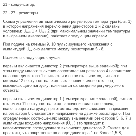
21 - конденсатор,
22 - 27 - резисторы.
Схема управления автоматического регулятора температуры (фиг. 1),
в которой напряжения переключения динисторов 1 и 2 связаны
условием: U
1 < U
2 (при максимальном значении температуры
вкл
вкл
в выбранном диапазоне), работает следующим образом.
При подаче на клеммы 9, 10 пульсирующего напряжения с
амплитудой U
оно делится между резисторами 5 - 8.
вх
Возможны следующие случаи:
первым включается динистор 2 (температура выше заданной); при
этом ввиду малого значения сопротивления резистора 4 напряжение
на аноде динистора 1 снижается и он не включается; сигнал с
клеммы 12 поступает на вход выключения силового ключа,
выключающего нагрузку; начинается охлаждение регулируемого
объекта;
первым включается динистор 1 (температура ниже заданной); сигнал
с клеммы 11 поступает на вход включения силового ключа,
включающего нагрузку; при этом вследствие снижения напряжения
на резисторе 8 снижается и напряжение на движке резистора 6. При
определенных соотношениях между значениями резисторов 5, 6, 7 и
амплитуды входного напряжения (U
) это приводит к
вх
невозможности последующего включения динистора 2. Считая для
простоты, что напряжение на аноде динистора 1 не более 1,5 В,