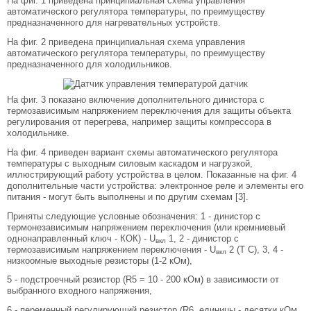
На фиг. 1 приведена принципиальная схема управления
автоматического регулятора температуры, по преимуществу
предназначенного для нагревательных устройств.
На фиг. 2 приведена принципиальная схема управления
автоматического регулятора температуры, по преимуществу
предназначенного для холодильников.
На фиг. 3 показано включение дополнительного динистора с
термозависимым напряжением переключения для защиты объекта
регулирования от перегрева, например защиты компрессора в
холодильнике.
На фиг. 4 приведен вариант схемы автоматического регулятора
температуры с выходным силовым каскадом и нагрузкой,
иллюстрирующий работу устройства в целом. Показанные на фиг. 4
дополнительные части устройства: электронное реле и элементы его
питания - могут быть выполнены и по другим схемам [3].
Приняты следующие условные обозначения: 1 - динистор с
термонезависимым напряжением переключения (или кремниевый
однонаправленный ключ - КОК) - U
1, 2 - динистор с
вкл
термозависимым напряжением переключения - U
2 (Т С), 3, 4 -
вкл
низкоомные выходные резисторы (1-2 кОм),
5 - подстроечный резистор (R5 = 10 - 200 кОм) в зависимости от
выбранного входного напряжения,
6 - переменный регулирующий резистор (R6, единицы - десятки кОм