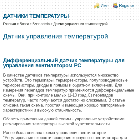
Перейти к основному содержанию
Skip to search
Login links
Имя
Register
ДАТЧИКИ ТЕМПЕРАТУРЫ
Вы здесь
Главная
»
Блоги
»
Блог admin
»
Датчик управления температурой
Датчик управления температурой
Дифференциальный датчик температуры для
управления вентилятором PC
В качестве датчиков температуры используются множество
устройств. Это термопары, терморезисторы, полупроводниковые
терморезисторы, диоды в прямом и обратном включении. Для
измерения перепадов температур применяются дифференциальные
схемы. Они, при контроле малых (1-10 град.С) перепадов
температур, часто получаются достаточно сложными. В статье
описана такая схема, простая и имеющая хорошо повторяемые
характеристики и высокую стабильность.
Область применения данной схемы - управление устройствами
регулирования температуры высокой чувствительности.
Ранее была описана схема управления вентилятором
"Регулирование скорости вращения корпусного вентилятора для