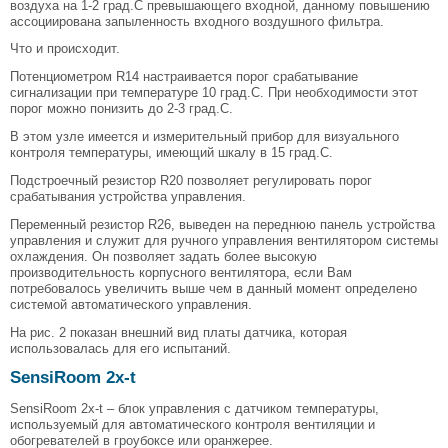
воздуха на 1-2 град.С превышающего входной, данному повышению
ассоциирована запыленность входного воздушного фильтра.
Что и происходит.
Потенциометром R14 настраивается порог срабатывание
сигнализации при температуре 10 град.С. При необходимости этот
порог можно понизить до 2-3 град.С.
В этом узле имеется и измерительный прибор для визуального
контроля температуры, имеющий шкалу в 15 град.С.
Подстроечный резистор R20 позволяет регулировать порог
срабатывания устройства управления.
Переменный резистор R26, выведен на переднюю панель устройства
управления и служит для ручного управления вентилятором системы
охлаждения. Он позволяет задать более высокую
производительность корпусного вентилятора, если Вам
потребовалось увеличить выше чем в данный момент определено
системой автоматического управления.
На рис. 2 показан внешний вид платы датчика, которая
использовалась для его испытаний.
SensiRoom 2х-t
SensiRoom 2х-t – блок управления с датчиком температуры,
используемый для автоматического контроля вентиляции и
обогревателей в гроубоксе или оранжерее.