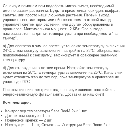
Сенсирум поможем вам подобрать микроклимат, необходимый
именно вашим растениям. Будь то прихотливая орхидея, шафран,
салаты, или просто наши любимые растения. Первый выход
управляет вентилятором или обогревателем, а второй выход
управляет светом для растений, или другим оборудованием в
оранжерее. Максимальная мощность 2 КВт. Оба выхода
настраиваются на датчик температуры, а при необходимости "на
таймер".
а) Для обогрева в зимнее время: установите температуру включения
24°C, а температуру выключения настройте на 28°C; обогреватель
подключенный к сенсируму, зафиксирует в оранжерее заданную
температуру.
б) Для охлаждения в летнее время: Настройте температуру
включения на 28°C, а температуры выключения на 26°C. Канальник
будет отводить жар до тех пор, пока температура в оранжерее не
упадет до 26°C.
При отключении электричества, сенсирум запишет настройки в
энергонезависимую флэш-память. Доставка за наш счет!
Комплектация:
Контроллер температуры SensiRooM 2x-t 1 шт
Датчик температуры 1 шт
Подвесной крепеж — 2 шт
Инструкция — 1 шт; Скачать → Инструкция SensiRoom-2x-t