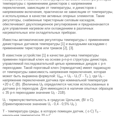
температуры с применением динисторов с напряжением
переключения, зависящим от температуры, и динисторов с
напряжением включения, практически не зависящим от температуры,
и используемых в качестве активных опорных элементов. Такие
регуляторы, снабженные тиристорным силовым каскадом,
обеспечивают двухпозиционное регулирование и предназначаются
для управления нагревом или охлаждением в различных
нагревательных или охладительных приборах.
Известны автоматические регуляторы температуры с применением
динисторных датчиков температуры [1] и выходными каскадами с
применением тиристоров или триаков [2], [3].
В известном устройстве [1] в качестве датчика температуры
применен пороговый ключ на основе p-n-p-n структуры динистора,
управляемой последовательной цепью кремниевых диодов с p-n
переходами. Такой пороговый ключ (термодатчик) имеет падающую
от температуры зависимость напряжения переключения, которая
может быть выражена формулой: U
= U
- U
(T - T
), где U
-
вкл
0
t
0
0
напряжение переключения датчика при номинальной температуре
+20 o C (В). (Величина U
определяется числом использованных в
0
датчике p-n переходов. Для имеющихся в наличии опытных образцов
с 35 p-n переходами значение U
- 21В).
0
U
- термочувствительность в градусах Цельсия, (В/ o C).
t
(Ориентировочное значение U
- 0,4 - 0,5% U
).
t
0
T - температура среды, в которую помещен датчик, ( o C) T
-
0
начальная температура 20 o C.