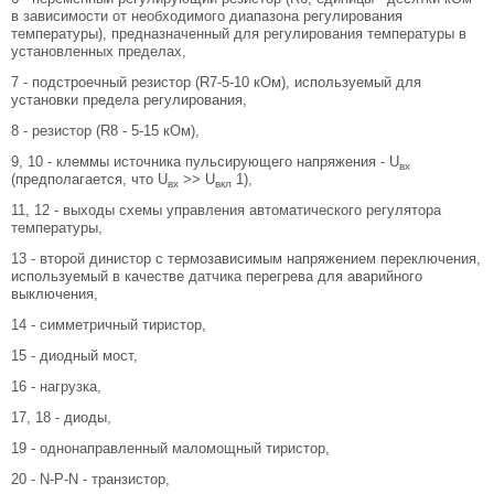
в зависимости от необходимого диапазона регулирования
температуры), предназначенный для регулирования температуры в
установленных пределах,
7 - подстроечный резистор (R7-5-10 кОм), используемый для
установки предела регулирования,
8 - резистор (R8 - 5-15 кОм),
9, 10 - клеммы источника пульсирующего напряжения - U
вх
(предполагается, что U
>> U
1),
вх
вкл
11, 12 - выходы схемы управления автоматического регулятора
температуры,
13 - второй динистор с термозависимым напряжением переключения,
используемый в качестве датчика перегрева для аварийного
выключения,
14 - симметричный тиристор,
15 - диодный мост,
16 - нагрузка,
17, 18 - диоды,
19 - однонаправленный маломощный тиристор,
20 - N-P-N - транзистор,