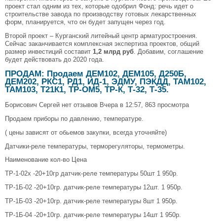
проект стал одним из тех, которые одобрил Фонд: речь идет о
строительстве завода по производству готовых лекарственных
форм, планируется, что он будет запущен через год.
Второй проект – Курганский литейный центр арматуростроения.
Сейчас заканчивается комплексная экспертиза проектов, общий
размер инвестиций составит
1,2 млрд руб
. Добавим, соглашение
будет действовать до 2020 года.
ПРОДАМ: Продаем ДЕМ102, ДЕМ105, Д250Б,
ДЕМ202, РКС1, РД1, ИД-1, ЭДМУ, ПЭКДД, ТАМ102,
ТАМ103, Т21К1, ТР-ОМ5, ТР-К, Т-32, Т-35.
Борисович Сергей нет отзывов Вчера в 12:57, 863 просмотра
Продаем приборы по давлению, температуре.
( цены зависят от обьемов закупки, всегда уточняйте)
Датчики-реле температуры, терморегуляторы, термометры.
Наименование кол-во Цена
ТР-1-02х -20+10гр датчик-реле температуры 50шт 1 950р.
ТР-1Б-02 -20+10гр. датчик-реле температуры 12шт. 1 950р.
ТР-1Б-03 -20+10гр. датчик-реле температуры 8шт 1 950р.
ТР-1Б-04 -20+10гр. датчик-реле температуры 14шт 1 950р.