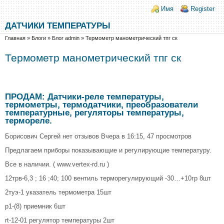
Перейти к основному содержанию
Skip to search
Login links
Имя
Register
ДАТЧИКИ ТЕМПЕРАТУРЫ
Вы здесь
Главная
»
Блоги
»
Блог admin
»
Термометр манометрический тпг ск
Термометр манометрический тпг ск
ПРОДАМ: Датчики-реле температуры,
термометры, термодатчики, преобразователи
температурные, регуляторы температуры,
термореле.
Борисович Сергей нет отзывов Вчера в 16:15, 47 просмотров
Предлагаем приборы показывающие и регулирующие температуру.
Все в наличии. ( www.vertex-rd.ru )
12трв-6,3 ; 16 ;40; 100 вентиль терморегулирующий -30…+10гр 8шт
2туэ-1 указатель термометра 15шт
p1-(8) приемник 6шт
rt-12-01 регулятор температуры 2шт