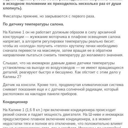
в исходном положении их приходилось несколько раз от души
хлопнуть).
Фиксаторы прежние, но закрываются с первого раза.
По датчику температуры салона.
На Калине 1 он не работает должным образом в силу архаичной
конструкции — жужжание моторчика в плафоне освещения салона
напрягает, а алгоритм регулировки температуры реально бесит:
чтобы из «холода» получить «тепло» крутилку печки необходимо
сначала перевести на максимум, затем вращая ее в обратном
направлении пытаться снизить температуру до желаемого значения.
Слышал, что на иномарках давным давно датчики температуры
установлены на выходе из воздуховодов — не имеют вращающихся
деталей, реагируют быстро и бесшумно. Как обстоит с этим дело у
Калины 2?
Датчик на консоли. Кроме того, продвинутая климатическая система
снимает показания еще и с датчика солнечной радиации, который
расположен на накладке панели приборов.
Кондиционер
На Калине 1 (1,6 8 кл.) при включении кондиционера происходит
резкий скачок и падает мощность двигателя. На Ш-ниве и иномарках
предусмотрено плавное включение кондиционера, а в момент
недостатки тяги и полное его отключение, что положительно влияет