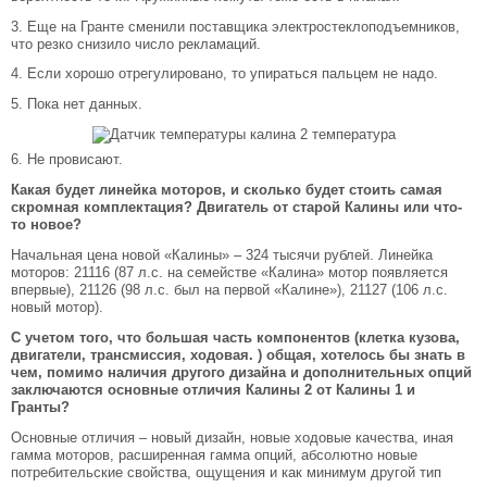
3. Еще на Гранте сменили поставщика электростеклоподъемников,
что резко снизило число рекламаций.
4. Если хорошо отрегулировано, то упираться пальцем не надо.
5. Пока нет данных.
6. Не провисают.
Какая будет линейка моторов, и сколько будет стоить самая
скромная комплектация? Двигатель от старой Калины или что-
то новое?
Начальная цена новой «Калины» – 324 тысячи рублей. Линейка
моторов: 21116 (87 л.с. на семействе «Калина» мотор появляется
впервые), 21126 (98 л.с. был на первой «Калине»), 21127 (106 л.с.
новый мотор).
С учетом того, что большая часть компонентов (клетка кузова,
двигатели, трансмиссия, ходовая. ) общая, хотелось бы знать в
чем, помимо наличия другого дизайна и дополнительных опций
заключаются основные отличия Калины 2 от Калины 1 и
Гранты?
Основные отличия – новый дизайн, новые ходовые качества, иная
гамма моторов, расширенная гамма опций, абсолютно новые
потребительские свойства, ощущения и как минимум другой тип