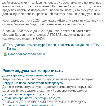
дюймовые диски и т.д. Ценник «люкса» вырос вместе с появлением
новых опций, которых на прежней Калине не было. Так что тут все в
пределах нормы. А потребитель волен выбирать, что ему угодно, и
для каждого человека «решающий фактор» свой, индивидуальный.
Идет разговор, что к 2020 году марка «Датсун» заменит «Калину» и у
страны больше не будет собственной марки автомобиля.
В планах АВТОВАЗа до 2020 года ничего такого и близко нет.
Модели Датсун на платформе АВТОВАЗа будут выпускаться
параллельно моделям LADA.
Теги:
датчик
температура
калин
системы охлаждения
LADA
Kalina
Блог пользователя admin
Рекомендуем также прочитать
Додж караван датчик температуры
Коды ошибок с расшифровкой додж караван крайслер вояджер
Погружные преобразователи температуры
Датчики температуры. Купить датчик температуры погружной,
канальный, термодатчики Датчики / сенсоры температуры
Датчик температуры воздуха мазда
Датчик измерения температуры воздуха
ПРИБОРЫ ДЛЯ ИЗМЕРЕНИЯ ТЕМПЕРАТУРЫ ВОЗДУХА
Датчик комнатной температуры baxi