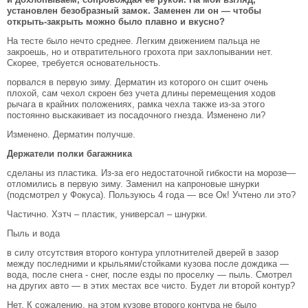
установлен безобразный замок. Заменен ли он — чтобы
открыть-закрыть можно было плавно и вкусно?
На тесте было нечто среднее. Легким движением пальца не
закроешь, но и отвратительного грохота при захлопывании нет.
Скорее, требуется основательность.
порвался в первую зиму. Дерматин из которого он сшит очень
плохой, сам чехол скроен без учета длины перемещения ходов
рычага в крайних положениях, рамка чехла также из-за этого
постоянно выскакивает из посадочного гнезда. Изменено ли?
Изменено. Дерматин получше.
Держатели полки багажника
сделаны из пластика. Из-за его недостаточной гибкости на морозе—
отломились в первую зиму. Заменил на капроновые шнурки
(подсмотрел у Фокуса). Пользуюсь 4 года — все Ок! Учтено ли это?
Частично. Хэтч – пластик, универсал – шнурки.
Пыль и вода
в силу отсутствия второго контура уплотнителей дверей в зазор
между последними и крыльями/стойками кузова после дождика —
вода, после снега - снег, после езды по проселку — пыль. Смотрел
на других авто — в этих местах все чисто. Будет ли второй контур?
Нет. К сожалению, на этом кузове второго контура не было