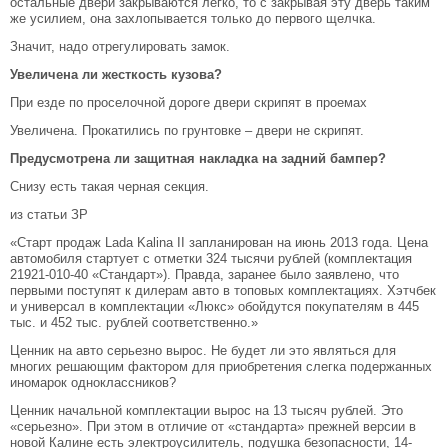
остальные двери закрываются легко, то с закрывая эту дверь таким
же усилием, она захлопывается только до первого щелчка.
Значит, надо отрегулировать замок.
Увеличена ли жесткость кузова?
При езде по проселочной дороге двери скрипят в проемах
Увеличена. Прокатились по грунтовке – двери не скрипят.
Предусмотрена ли защитная накладка на задний бампер?
Снизу есть такая черная секция.
из статьи ЗР
«Старт продаж Lada Kalina II запланирован на июнь 2013 года. Цена
автомобиля стартует с отметки 324 тысячи рублей (комплектация
21921-010-40 «Стандарт»). Правда, заранее было заявлено, что
первыми поступят к дилерам авто в топовых комплектациях. Хэтчбек
и универсал в комплектации «Люкс» обойдутся покупателям в 445
тыс. и 452 тыс. рублей соответственно.»
Ценник на авто серьезно вырос. Не будет ли это являться для
многих решающим фактором для приобретения слегка подержанных
иномарок одноклассников?
Ценник начальной комплектации вырос на 13 тысяч рублей. Это
«серьезно». При этом в отличие от «стандарта» прежней версии в
новой Калине есть электроусилитель, подушка безопасности, 14-