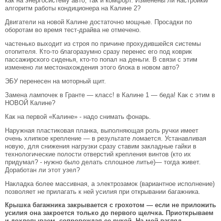
как на энергосистему авто, так и комфорт. Изменены ли настройки/
алгоритм работы кондиционера на Калине 2?
Двигатели на новой Калине достаточно мощные. Просадки по
оборотам во время тест-драйва не отмечено.
частенько выходит из строя по причине прохудившейся системы
отопителя. Кто-то благоразумно сразу перенес его под коврик
пассажирского сиденья, кто-то попал на деньги. В связи с этим
изменено ли местонахождения этого блока в новом авто?
ЭБУ перенесен на моторный щит.
Замена лампочек в Гранте — класс! в Калине 1 — беда! Как с этим в
НОВОЙ Калине?
Как на первой «Калине» - надо снимать фонарь.
Наружная пластиковая планка, выполняющая роль ручки имеет
очень хлипкое крепление — в результате ломается. Устанавливая
новую, для снижения нагрузки сразу ставим закладные гайки в
технологические полости отверстий крепления винтов (кто их
придумал? - нужно было делать сплошное литье)— тогда живет.
Доработан ли этот узел?
Накладка более массивная, а электрозамок (вариантное исполнение)
позволяет не прилагать к ней усилия при открывании багажника.
Крышка багажника закрывается с грохотом — если не приложить
усилия она закроется только до первого щелчка. Приоткрываем
и дохлопываем, сопровождая ее рукой. На мой взгляд,