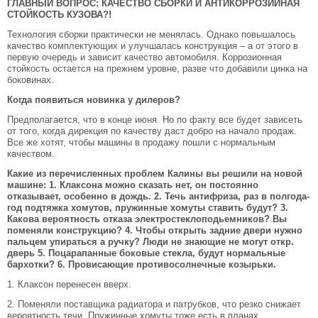
ГЛАВНЫЙ ВОПРОС: КАЧЕСТВО СБОРКИ И АНТИКОРРОЗИЙНАЯ
СТОЙКОСТЬ КУЗОВА?!
Технология сборки практически не менялась. Однако повышалось
качество комплектующих и улучшалась конструкция – а от этого в
первую очередь и зависит качество автомобиля. Коррозионная
стойкость остается на прежнем уровне, разве что добавили цинка на
боковинах.
Когда появиться новинка у дилеров?
Предполагается, что в конце июня. Но по факту все будет зависеть
от того, когда дирекция по качеству даст добро на начало продаж.
Все же хотят, чтобы машины в продажу пошли с нормальным
качеством.
Какие из перечисленных проблем Калины вы решили на новой
машине: 1. Клаксона можно сказать нет, он постоянно
отказывает, особенно в дождь. 2. Течь антифриза, раз в полгода-
год подтяжка хомутов, пружинные хомуты ставить будут? 3.
Какова вероятность отказа электростеклоподьемников? Вы
поменяли конструкцию? 4. Чтобы открыть задние двери нужно
пальцем упираться а ручку? Люди не знающие не могут откр.
дверь 5. Поцарапанные боковые стекла, будут нормальные
бархотки? 6. Провисающие противосолнечные козырьки.
1. Клаксон перенесен вверх.
2. Поменяли поставщика радиатора и патрубков, что резко снижает
вероятность течи. Пружинные хомуты тоже есть в планах.