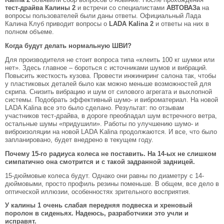
тест-драйва Калины 2
и встречи со специалистами
АВТОВАЗа
на
вопросы пользователей были даны ответы. Официальный Лада
Калина Клуб приводит вопросы о
LADA Kalina 2
и ответы на них в
полном объеме.
Когда будут делать нормальную ШВИ?
Для производителя не стоит вопроса типа «клеить 100 кг шумки или
нет». Здесь главное – бороться с источниками шумов и вибраций.
Повысить жесткость кузова. Провести инжиниринг салона так, чтобы
у пластиковых деталей было как можно меньше возможностей для
скрипа. Снизить вибрацию и шум от силового агрегата и выхлопной
системы. Подобрать эффективный шумо- и виброматериал. На новой
LADA Kalina все это было сделано. Результат: по отзывам
участников тест-драйва, в дороге преобладал шум встречного ветра,
остальные шумы «придушили». Работы по улучшению шумо- и
виброизоляции на новой LADA Kalina продолжаются. И все, что было
запланировано, будет внедрено в текущем году.
Почему 15-го радиуса колеса не поставить. На 14-ых не слишком
симпатично она смотрится и с такой задранной задницей.
15-дюймовые колеса будут. Однако они равны по диаметру с 14-
дюймовыми, просто профиль резины поменьше. В общем, все дело в
оптической иллюзии, особенностях зрительного восприятия.
У калины 1 очень слабая передняя подвеска и хреновый
поролон в сиденьях. Надеюсь, разработчики это учли и
исправят.