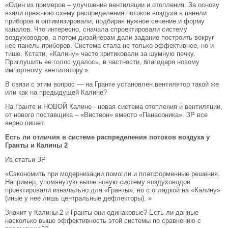
«Один из примеров – улучшение вентиляции и отопления. За основу
взяли прежнюю схему распределения потоков воздуха в панели
приборов и оптимизировали, подбирая нужное сечение и форму
каналов. Что интересно, сначала спроектировали систему
воздуховодов, а потом дизайнерам дали задание построить вокруг
нее панель приборов. Система стала не только эффективнее, но и
тише. Кстати, «Калину» часто критиковали за шумную печку.
Приглушить ее голос удалось, в частности, благодаря новому
импортному вентилятору.»
В связи с этим вопрос — на Гранте установлен вентилятор такой же
или как на предыдущей Калине?
На Гранте и НОВОЙ Калине - новая система отопления и вентиляции,
от нового поставщика – «Вистеон» вместо «Панасоника». ЗР все
верно пишет.
Есть ли отличия в системе распределения потоков воздуха у
Гранты и Калины 2
Из статьи ЗР
«Сэкономить при модернизации помогли и платформенные решения.
Например, упомянутую выше новую систему воздуховодов
проектировали изначально для «Гранты», но с оглядкой на «Калину»
(иные у нее лишь центральные дефлекторы). »
Значит у Калины 2 и Гранты они одинаковые? Есть ли данные
насколько выше эффективность этой системы по сравнению с