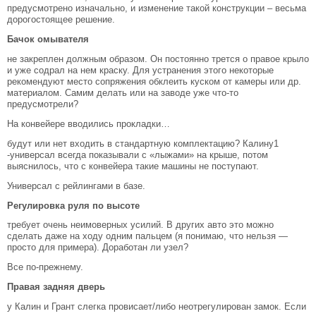
предусмотрено изначально, и изменение такой конструкции – весьма
дорогостоящее решение.
Бачок омывателя
не закреплен должным образом. Он постоянно трется о правое крыло
и уже содрал на нем краску. Для устранения этого некоторые
рекомендуют место сопряжения обклеить куском от камеры или др.
материалом. Самим делать или на заводе уже что-то
предусмотрели?
На конвейере вводились прокладки…
будут или нет входить в стандартную комплектацию? Калину1
-универсал всегда показывали с «лыжами» на крыше, потом
выяснилось, что с конвейера такие машины не поступают.
Универсал с рейлингами в базе.
Регулировка руля по высоте
требует очень неимоверных усилий. В других авто это можно
сделать даже на ходу одним пальцем (я понимаю, что нельзя —
просто для примера). Доработан ли узел?
Все по-прежнему.
Правая задняя дверь
у Калин и Грант слегка провисает/либо неотрегулирован замок. Если