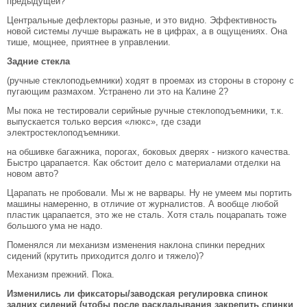
предыдущей?
Центральные дефлекторы разные, и это видно. Эффективность
новой системы лучше выражать не в цифрах, а в ощущениях. Она
тише, мощнее, приятнее в управлении.
Задние стекла
(ручные стеклоподьемники) ходят в проемах из стороны в сторону с
пугающим размахом. Устранено ли это на Калине 2?
Мы пока не тестировали серийные ручные стеклоподъемники, т.к.
выпускается только версия «люкс», где сзади
электростеклоподъемники.
на обшивке багажника, порогах, боковых дверях - низкого качества.
Быстро царапается. Как обстоит дело с материалами отделки на
новом авто?
Царапать не пробовали. Мы ж не варвары. Ну не умеем мы портить
машины намеренно, в отличие от журналистов. А вообще любой
пластик царапается, это же не сталь. Хотя сталь поцарапать тоже
большого ума не надо.
Поменялся ли механизм изменения наклона спинки передних
сидений (крутить приходится долго и тяжело)?
Механизм прежний. Пока.
Изменились ли фиксаторы/заводская регулировка спинок
задних сидений (чтобы после раскладывания закрепить спинки