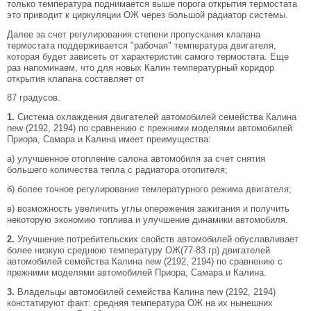
только температура поднимается выше порога открытия термостата
это приводит к циркуляции ОЖ через большой радиатор системы.
Далее за счет регулирования степени пропускания клапана
термостата поддерживается "рабочая" температура двигателя,
которая будет зависеть от характеристик самого термостата. Еще
раз напоминаем, что для новых Калин температурный коридор
открытия клапана составляет от
87 градусов.
1.
Система охлаждения двигателей автомобилей семейства Калина
new (2192, 2194) по сравнению с прежними моделями автомобилей
Приора, Самара и Калина имеет преимущества:
а) улучшенное отопление салона автомобиля за счет снятия
большего количества тепла с радиатора отопителя;
б) более точное регулирование температурного режима двигателя;
в) возможность увеличить углы опережения зажигания и получить
некоторую экономию топлива и улучшение динамики автомобиля.
2.
Улучшение потребительских свойств автомобилей обуславливает
более низкую среднюю температуру ОЖ(77-83 гр) двигателей
автомобилей семейства Калина new (2192, 2194) по сравнению с
прежними моделями автомобилей Приора, Самара и Калина.
3.
Владельцы автомобилей семейства Калина new (2192, 2194)
констатируют факт: средняя температура ОЖ на их нынешних