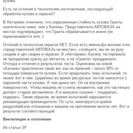
кузова.
Есть ли отличия в технологиях изготовления, последующей
обработки кузова и окраски?
В Авторевю отмечено, что коррозионная стойкость кузова Гранты
значительно ниже, чем у Калины. Представители АВТОВАЗА на
местах подтверждают, что Гранта обрабатывается иначе (не
оцинковывается или. )
Отличий в технологии окраски НЕТ. Если есть имена-фа милиии этих
«представителей АВТОВАЗа на местах», сообщите, мы их за руку
сводим в цех сварки и окраски. В «Авторевю» Калину тестировали,
не процарапав краску до металла, а на «Гранте» процарапали.
Отсюда и отличия в результатах теста. Оцинковка на новой
«Калине» практически такая же, как на прежней – около 38% от
площади поверхности кузова. Если продолжать тему испытаний, то
нюанс вот в чем. Царапины во время ресурсных тестов наносятся с
наружной части кузова. А там цинка нет. Он на внутренних
поверхностях. Чтобы машина не сгнила незаметно, как это частенько
делают старые автомобили. А в мануале сказано – поцарапал,
подкрась. Таким образом, во время испытаний нарушаются
рекомендации производителя. По сути, имитируется крайне
раздолбайское отношение к машине на протяжении многих лет. Вот и
результат соответствующий.
Вентиляция и отопление
Из статьи ЗР