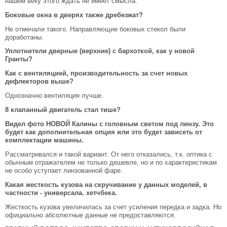
нашем веку этого ждать не имеет смысла.
Боковые окна в дверях также дребезжат?
Не отмечали такого. Направляющие боковых стекол были
доработаны.
Уплотнители дверные (верхние) с бархоткой, как у новой
Гранты?
Как с вентиляцией, производительность за счет новых
дефлекторов выше?
Однозначно вентиляция лучше.
8 клапанный двигатель стал тише?
Видел фото НОВОЙ Калины с головным светом под линзу. Это
будет как дополнительная опция или это будет зависеть от
комплектации машины.
Рассматривался и такой вариант. От него отказались, т.к. оптика с
обычным отражателем не только дешевле, но и по характеристикам
не особо уступает линзованной фаре.
Какая жесткость кузова на скручивание у данных моделей, в
частности - универсала. хетчбека.
Жесткость кузова увеличилась за счет усиления передка и задка. Но
официально абсолютные данные не предоставляются.