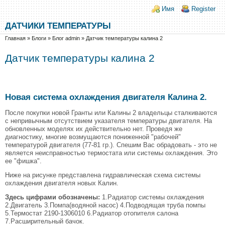
Перейти к основному содержанию
Skip to search
Login links
Имя
Register
ДАТЧИКИ ТЕМПЕРАТУРЫ
Вы здесь
Главная
»
Блоги
»
Блог admin
»
Датчик температуры калина 2
Датчик температуры калина 2
Новая система охлаждения двигателя Калина 2.
После покупки новой Гранты или Калины 2 владельцы сталкиваются
с непривычным отсутствием указателя температуры двигателя. На
обновленных моделях их действительно нет. Проведя же
диагностику, многие возмущаются пониженной "рабочей"
температурой двигателя (77-81 гр.). Спешим Вас обрадовать - это не
является неисправностью термостата или системы охлаждения. Это
ее "фишка".
Ниже на рисунке представлена гидравлическая схема системы
охлаждения двигателя новых Калин.
Здесь цифрами обозначены:
1.Радиатор системы охлаждения
2.Двигатель 3.Помпа(водяной насос) 4.Подводящая труба помпы
5.Термостат 2190-1306010 6.Радиатор отопителя салона
7.Расширительный бачок.