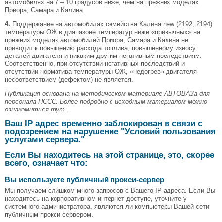
автомобилях на 7 – 10 градусов ниже, чем на прежних моделях
Приора, Самара и Калина.
4.
Поддержание на автомобилях семейства Калина new (2192, 2194)
температуры ОЖ в диапазоне температур ниже «привычных» на
прежних моделях автомобилей Приора, Самара и Калина не
приводит к повышению расхода топлива, повышенному износу
деталей двигателя и никаким другим негативным последствиям.
Соответственно, при отсутствии негативных последствий и
отсутствии норматива температуры ОЖ, «недогрев» двигателя
несоответствием (дефектом) не является.
Публикация основана на методическом материале АВТОВАЗа для
персонала ПССС. Более подробно с исходным материалом можно
ознакомиться тут .
Ваш IP адрес временно заблокирован в связи с
подозрением на нарушение "Условий пользования
услугами сервера."
Если Вы находитесь на этой странице, это, скорее
всего, означает что:
Вы используете публичный прокси-сервер
Мы получаем слишком много запросов с Вашего IP адреса. Если Вы
находитесь на корпоративном интернет доступе, уточните у
системного администратора, являются ли компьютеры Вашей сети
публичным прокси-сервером.