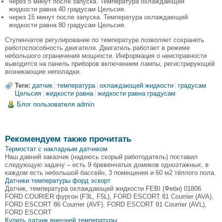
через 5 минут после запуска. Температура охлаждающей
жидкости равна 40 градусам Цельсия.
через 15 минут после запуска. Температура охлаждающей
жидкости равна 80 градусам Цельсия.
Ступенчатое регулирование по температуре позволяет сохранить
работоспособность двигателя. Двигатель работает в режиме
небольшого ограничения мощности. Информация о неисправности
выводится на панель приборов включением лампы, регистрирующей
возникающие неполадки.
Теги:
датчик
температура
охлаждающей жидкости
градусам
Цельсия
жидкости равна
жидкости равна градусам
Блог пользователя admin
Рекомендуем также прочитать
Термостат с накладным датчиком
Наш давний заказчик (надеюсь скорый работодатель) поставил
следующую задачу – есть 9 бревенчатых домиков одноэтажных, в
каждом есть небольшой бассейн, 3 помещения и 60 м2 тёплого пола.
Датчики температуры форд эскорт
Датчик, температура охлаждающей жидкости FEBI (Феби) 01806
FORD COURIER фургон (F3L, F5L), FORD ESCORT 81 Courrier (AVA),
FORD ESCORT 86 Courrier (AVF), FORD ESCORT 91 Courrier (AVL),
FORD ESCORT
Купить датчик внешней температуры