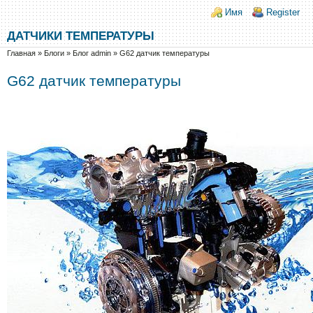
Перейти к основному содержанию
Skip to search
Login links
Имя
Register
ДАТЧИКИ ТЕМПЕРАТУРЫ
Вы здесь
Главная
»
Блоги
»
Блог admin
»
G62 датчик температуры
G62 датчик температуры