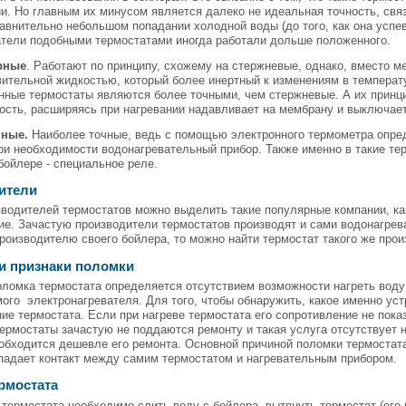
и. Но главным их минусом является далеко не идеальная точность, связ
авнительно небольшом попадании холодной воды (до того, как она успев
атели подобными термостатами иногда работали дольше положенного.
рные
. Работают по принципу, схожему на стержневые, однако, вместо м
ительной жидкостью, который более инертный к изменениям в температу
нные термостаты являются более точными, чем стержневые. А их принци
ость, расширяясь при нагревании надавливает на мембрану и выключает,
нные.
Наиболее точные, ведь с помощью электронного термометра опре
и необходимости водонагревательный прибор. Также именно в такие те
бойлере - специальное реле.
ители
водителей термостатов можно выделить такие популярные компании, как 
ие. Зачастую производители термостатов производят и сами водонагрев
роизводителю своего бойлера, то можно найти термостат такого же прои
и признаки поломки
ломка термостата определяется отсутствием возможности нагреть воду 
ого электронагревателя. Для того, чтобы обнаружить, какое именно ус
ие термостата. Если при нагреве термостата его сопротивление не пока
ермостаты зачастую не поддаются ремонту и такая услуга отсутствует на
обходится дешевле его ремонта. Основной причиной поломки термостат
падает контакт между самим термостатом и нагревательным прибором.
рмостата
термостата необходимо слить воду с бойлера, вытянуть термостат (его 