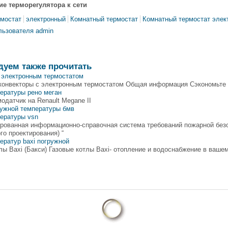
е терморегулятора к сети
рмостат
электронный
Комнатный термостат
Комнатный термостат элек
льзователя admin
дуем также прочитать
с электронным термостатом
конвекторы с электронным термостатом Общая информация Сэкономьте 
ературы рено меган
одатчик на Renault Megane II
ружной температуры бмв
пературы vsn
рованная информационно-справочная система требований пожарной безо
го проектирования) “
ератур baxi погружной
лы Baxi (Бакси) Газовые котлы Baxi- отопление и водоснабжение в ваше