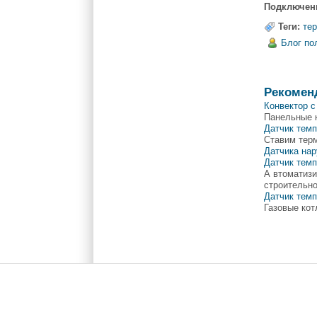
Подключени
Теги:
те
Блог по
Рекомен
Конвектор 
Панельные 
Датчик темп
Ставим терм
Датчика на
Датчик тем
А втоматизи
строительно
Датчик темп
Газовые кот