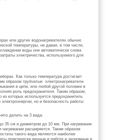
ерах или других водонагревателях обычно
еской температуры, не давая, в том числе,
 охлаждении воды они автоматически снова
 затраты электричества, используемого для
иборах. Как только температура достигает
ким образом трубчатые электронагреватели.
ыкания в цепи, или любой другой поломки в
полняя роль предохранителя. Таким образом,
о из которых используется предохранитель
ю электроэнергии, но и безопасность работы
ято делить на 3 вида:
до 35 см и диаметром до 10 мм. При нагревании
ри нагревании расширяется. Таким образом
остаты такого вида являются наиболее
таты практически вечные в работе и экономные в