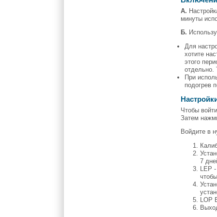
Включени
А.
Настройка
минуты испо
Б.
Используй
Для настр
хотите нас
этого пери
отдельно. 
При испол
подогрев 
Настройки
Чтобы войти
Затем нажми
Войдите в н
Калиб
Устан
7 дне
LEP -
чтобы
Устан
устан
LOP Е
Выход