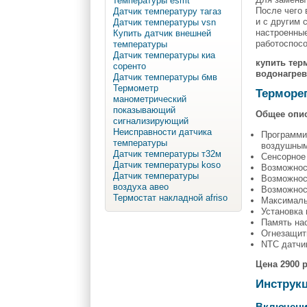
температуры esmt
После чего 
Датчик температуру тагаз
и с другим 
Датчик температуры vsn
настроенные
Купить датчик внешней
работоспосо
температуры
Датчик температуры киа
купить тер
соренто
водонагрев
Датчик температуры бмв
Термометр
Терморе
манометрический
показывающий
Общее опис
сигнализирующий
Неисправности датчика
Программи
температуры
воздушным
Датчик температуры т32м
Сенсорное
Датчик температуры koso
Возможност
Датчик температуры
Возможнос
воздуха авео
Возможност
Термостат накладной afriso
Максималь
Установка
Память нас
Огнезащит
NTC датчи
Цена 2900 р
Инструкц