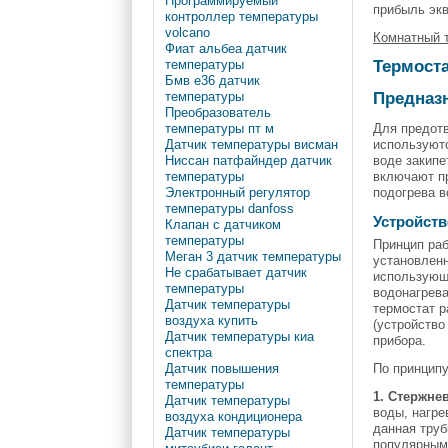
Программируемый
прибыль эк
контроллер температуры
volcano
Комнатный 
Фиат альбеа датчик
Термоста
температуры
Бмв е36 датчик
Предназ
температуры
Преобразователь
Для предотв
температуры пт м
используютс
Датчик температуры висман
воде закипе
Ниссан патфайндер датчик
включают пр
температуры
подогрева в
Электронный регулятор
температуры danfoss
Устройств
Клапан с датчиком
температуры
Принцип раб
Меган 3 датчик температуры
установленн
Не срабатывает датчик
использующи
температуры
водонагрева
Датчик температуры
термостат р
воздуха купить
(устройство
Датчик температуры киа
прибора.
спектра
По принципу
Датчик повышения
температуры
1. Стержне
Датчик температуры
воды, нагре
воздуха кондиционера
данная тру
Датчик температуры
популярными