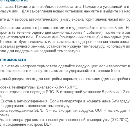
е термостата
 часов. Нажмите для вкл/выкл термостатата. Нажмите и удерживайте в т
льзуя или . Для закрепления новых установок нажмите и выйдите из на
те для выбора автоматического (внизу экрана горит значок часы) или ру
ойки автоматического режима нажмите и удерживайте в течении 5 сек. 
троить (в течение одного дня можно настроить 4 события), после чего 
ода используя или . Рабочие дни (понедельник-пятница) и выходные (су
Термостат будет включать или выключать подогрев пола согласно задан
ьзовании ручного режима, установите нужную температуру, используя и
пола для поддержания заданной температуры.
 термостата
 в систему настроек термостата сделайте следующее: если термостат в
те включив его и сразу же нажмите и удерживайте в течении 5 сек.
ужный раздел меню для настройки параметров нажимая (для настройки и
ровка температуры: Диапазон -5.0->+5.0 °С.
овка недельного периода PRG. В стандартной установке 5 рабочих +2 в
й.
 Система антиобледенения. Если температура в комнате ниже 5-ти граду
 поддерживать плюсовую температуру.
овка термодатчика SEN. IN – только датчик воздуха, OUT – только датчи
овка).
сли температура комнаты выше установленной температуры (0°С-70°С), 
 и сохранение настроек DEF