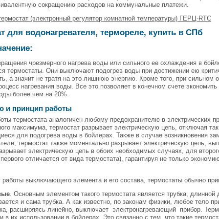
вивалентную сокращению расходов на коммунальные платежи.
термостат (электронный регулятор комнатной температуры) ГЕРЦ-RTC
т для водонагревателя, термореле, купить в СПб
начение:
ращения чрезмерного нагрева воды или сильного ее охлаждения в бойл
я термостаты. Они выключают подогрев воды при достижении ею критич
ть, а значит не тратя на это лишнюю энергию. Кроме того, при сильном
оцесс нагревания воды. Все это позволяет в конечном счете экономить
оды более чем на 20%.
о и принцип работы
оты термостата аналогичен любому предохранителю в электрических пр
ого максимума, термостат разрывает электрическую цепь, отключая та
еся для подогрева воды в бойлерах. Также в случае возникновения зам
теле, термостат также моментально разрывает электрическую цепь, вы
азрывает электрическую цепь в обоих необходимых случаях, для второг
 первого отличается от вида термостата), гарантируя не только экономи
 работы выключающего элемента и его состава, термостаты обычно прин
вые
. Основным элементом такого термостата является трубка, длинной 
вается и сама трубка. А как известно, по законам физики, любое тело п
бка, расширяясь линейно, выключает электронагревающий прибор. Терм
 в их использовании в бойлерах. Это связанно с тем, что такие термос