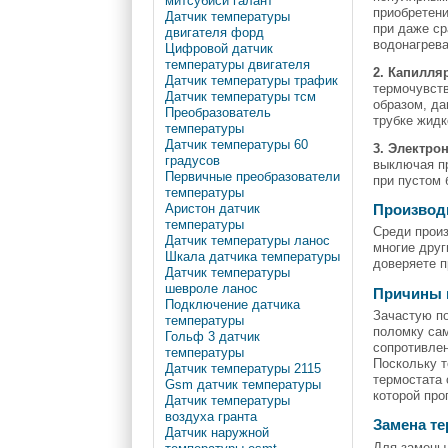
митсубиси галант
приобретени
Датчик температуры
при даже ср
двигателя форд
водонагрев
Цифровой датчик
температуры двигателя
2. Капилля
Датчик температуры трафик
термочувств
Датчик температуры тсм
образом, да
Преобразователь
трубке жидк
температуры
Датчик температуры 60
3. Электро
градусов
выключая пр
Первичные преобразователи
при пустом 
температуры
Аристон датчик
Производ
температуры
Среди произ
Датчик температуры ланос
многие друг
Шкала датчика температуры
доверяете п
Датчик температуры
шевроле ланос
Причины 
Подключение датчика
Зачастую по
температуры
поломку сам
Гольф 3 датчик
сопротивлен
температуры
Поскольку т
Датчик температуры 2115
термостата 
Gsm датчик температуры
которой про
Датчик температуры
воздуха гранта
Замена те
Датчик наружной
Для замены 