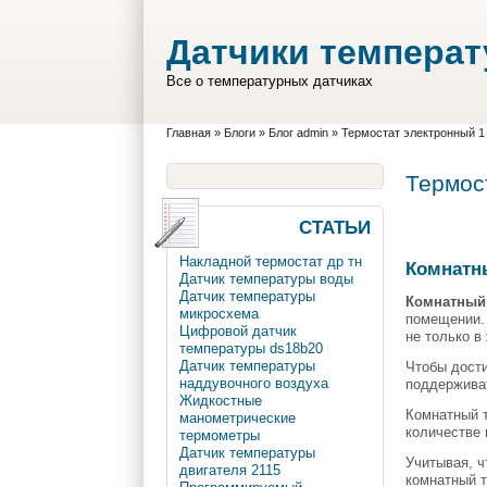
Перейти к основному содержанию
Skip to search
Датчики темпера
Все о температурных датчиках
Вы здесь
Главная
»
Блоги
»
Блог admin
»
Термостат электронный 1
Термос
СТАТЬИ
Накладной термостат др тн
Комнатн
Датчик температуры воды
Датчик температуры
Комнатный
микросхема
помещении.
Цифровой датчик
не только в
температуры ds18b20
Датчик температуры
Чтобы дост
наддувочного воздуха
поддерживат
Жидкостные
Комнатный т
манометрические
количестве 
термометры
Датчик температуры
Учитывая, ч
двигателя 2115
комнатный т