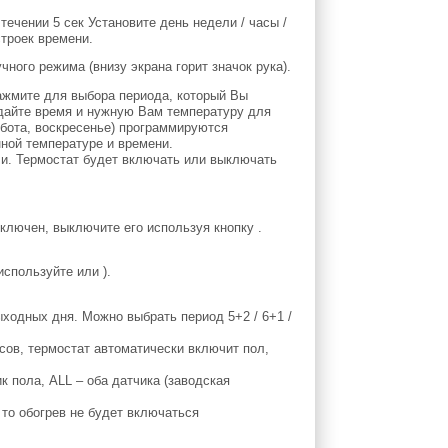
ечении 5 сек Установите день недели / часы /
строек времени.
чного режима (внизу экрана горит значок рука).
Нажмите для выбора периода, который Вы
задайте время и нужную Вам температуру для
ббота, воскресенье) программируются
ной температуре и времени.
ли. Термостат будет включать или выключать
ключен, выключите его используя кнопку .
спользуйте или ).
ыходных дня. Можно выбрать период 5+2 / 6+1 /
сов, термостат автоматически включит пол,
к пола, ALL – оба датчика (заводская
то обогрев не будет включаться