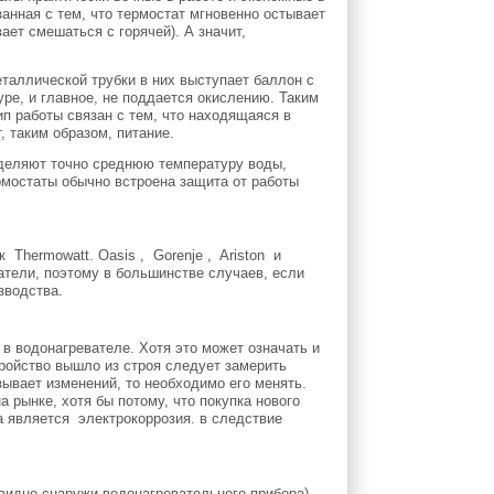
анная с тем, что термостат мгновенно остывает
ает смешаться с горячей). А значит,
еталлической трубки в них выступает баллон с
ре, и главное, не поддается окислению. Таким
п работы связан с тем, что находящаяся в
 таким образом, питание.
деляют точно среднюю температуру воды,
рмостаты обычно встроена защита от работы
Thermowatt. Oasis , Gorenje , Ariston и
атели, поэтому в большинстве случаев, если
зводства.
в водонагревателе. Хотя это может означать и
тройство вышло из строя следует замерить
зывает изменений, то необходимо его менять.
 рынке, хотя бы потому, что покупка нового
а является электрокоррозия. в следствие
видно снаружи водонагревательного прибора).