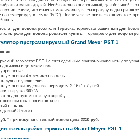
выбрать и купить другой. Необязательно аналогичный, для большей эко
сопротивлением, что изменит максимальную температуру воды при нагре
 на температуру от 75 до 95 °C). После чего вставить его на место стар
бность.
мостат для водонагревателя Термекс, термостат защитный для бойле
ателя, реле для водонагревателя купить, Термореле для водонагре
гулятор программируемый Grand Meyer PST-1
ание:
руемый термостат PST-1 с еженедельным программированием для управл
 датчиком и датчиком пола.
 управление.
ь установки 4-х режимов на день.
ть ручного управления.
ь установки недельного периода 5+2 / 6+1 / 7 дней.
ная нагрузка 3600W.
 в стандартную монтажную коробку.
троек при отключении питания.
ный пластик.
к длиной 3 метра.
уб. * при покупке с теплый полом цена 2250 руб.
ия по настройке термостата Grand Meyer PST-1