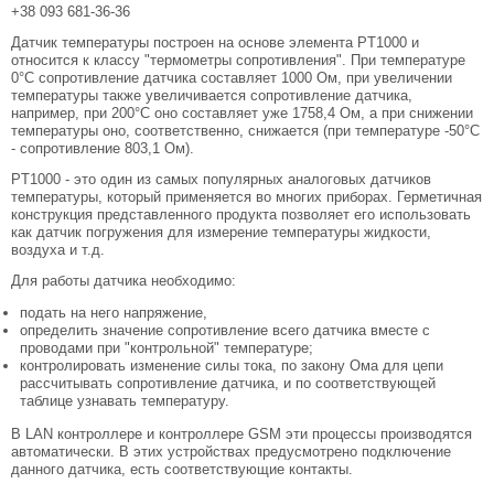
+38 093 681-36-36
Датчик температуры построен на основе элемента PT1000 и
относится к классу "термометры сопротивления". При температуре
0°C сопротивление датчика составляет 1000 Ом, при увеличении
температуры также увеличивается сопротивление датчика,
например, при 200°C оно составляет уже 1758,4 Ом, а при снижении
температуры оно, соответственно, снижается (при температуре -50°C
- сопротивление 803,1 Ом).
PT1000 - это один из самых популярных аналоговых датчиков
температуры, который применяется во многих приборах. Герметичная
конструкция представленного продукта позволяет его использовать
как датчик погружения для измерение температуры жидкости,
воздуха и т.д.
Для работы датчика необходимо:
подать на него напряжение,
определить значение сопротивление всего датчика вместе с
проводами при "контрольной" температуре;
контролировать изменение силы тока, по закону Ома для цепи
рассчитывать сопротивление датчика, и по соответствующей
таблице узнавать температуру.
В LAN контроллере и контроллере GSM эти процессы производятся
автоматически. В этих устройствах предусмотрено подключение
данного датчика, есть соответствующие контакты.