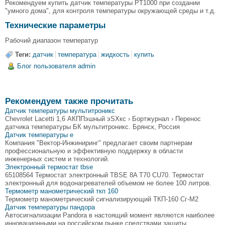
Рекомендуем купить датчик температуры PT1000 при создании
"умного дома", для контроля температуры окружающей среды и т.д.
Технические параметры
Рабочий диапазон температур
Теги:
датчик
температура
жидкость
купить
Блог пользователя admin
Рекомендуем также прочитать
Датчик температуры мультитроникс
Chevrolet Lacetti 1,6 АКППэшный эSXкс › Бортжурнал › Перенос
датчика температуры БК мультитроникс. Брянск, Россия
Датчик температуры e
Компания "Вектор-Инжиниринг" предлагает своим партнерам
профессиональную и эффективную поддержку в области
инженерных систем и технологий.
Электронный термостат tbse
65108564 Термостат электронный TBSE 8A T70 CU70. Термостат
электронный для водонагревателей объемом не более 100 литров.
Термометр манометрический ткп 160
Термометр манометрический сигнализирующий ТКП-160 Сг-М2
Датчик температуры пандора
Автосигнализации Pandora в настоящий момент являются наиболее
инновационными на российском рынке средствами защиты.