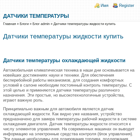
Перейти к основному содержанию
Skip to search
Login links
Имя
Register
ДАТЧИКИ ТЕМПЕРАТУРЫ
Вы здесь
Главная
»
Блоги
»
Блог admin
»
Датчики температуры жидкости купить
Датчики температуры жидкости купить
Датчики температуры охлаждающей жидкости
Автомобильная климатическая техника в наши дни основывается на
новейших достижениях науки и техники. Для обеспечения
бесперебойной работы механизмов, для создания комфортных
условий в салоне необходим постоянный контроль температуры. С
этой целью и применяются датчики температуры различного
назначения. Эти простые, но высокотехнологичные устройства,
играют важную роль.
Принципиально важным для автомобиля является датчик
охлаждающей жидкости. Как видно уже названия, устройство
предназначено для замера температуры рабочей жидкости в системе
охлаждения двигателя. Датчик температуры жидкости относится к
числу элементов управления. На современных машинах он выводит
информацию на электронные средства контроля (блок управления).
Эти данные необходимы для дозирования топлива, поддержания