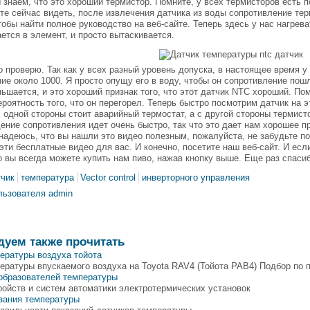
 знаем, что это хороший термистор. Помните, у всех термисторов есть п
те сейчас видеть, после извлечения датчика из воды сопротивление тер
тобы найти полное руководство на веб-сайте. Теперь здесь у нас нагре
ется в элемент, и просто вытаскивается.
о проверю. Так как у всех разный уровень допуска, в настоящее время у 
ие около 1000. Я просто опущу его в воду, чтобы он сопротивление пош
ьшается, и это хороший признак того, что этот датчик NTC хороший. Пом
ероятность того, что он перегорел. Теперь быстро посмотрим датчик на
с одной стороны стоит аварийный термостат, а с другой стороны термист
дение сопротивления идет очень быстро, так что это дает нам хорошее п
надеюсь, что вы нашли это видео полезным, пожалуйста, не забудьте по
эти бесплатные видео для вас. И конечно, посетите наш веб-сайт. И ес
о вы всегда можете купить нам пиво, нажав кнопку выше. Еще раз спасиб
тчик
температура
Vector control
инверторного управления
льзователя admin
дуем также прочитать
ературы воздуха тойота
ературы впускаемого воздуха на Toyota RAV4 (Тойота РАВ4) Подбор по
образователей температуры
ойств и систем автоматики электротермических установок
зания температуры