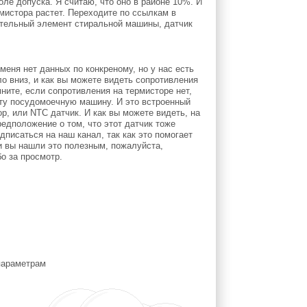
оле допуска. Я считаю, что оно в районе 10%. И
мистора растет. Переходите по ссылкам в
вательный элемент стиральной машины, датчик
меня нет данных по конкреному, но у нас есть
ло вниз, и как вы можете видеть сопротивления
ните, если сопротивления на термисторе нет,
 эту посудомоечную машину. И это встроенный
ор, или NTC датчик. И как вы можете видеть, на
редположение о том, что этот датчик тоже
дписаться на наш канал, так как это помогает
ли вы нашли это полезным, пожалуйста,
о за просмотр.
 параметрам