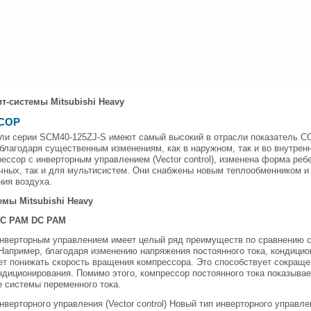
т-системы Mitsubishi Heavy
 СОР
ли серии SCM40-125ZJ-S имеют самый высокий в отрасли показатель CO
лагодаря существенным изменениям, как в наружном, так и во внутрен
ессор с инверторным управлением (Vector control), изменена форма реб
ычных, так и для мультисистем. Они снабжены новым теплообменником 
ния воздуха.
емы Mitsubishi Heavy
DC PAM DC PAM
инверторным управлением имеет целый ряд преимуществ по сравнению 
Например, благодаря изменению напряжения постоянного тока, кондици
ет понижать скорость вращения компрессора. Это способствует сокраще
ндиционирования. Помимо этого, компрессор постоянного тока показыва
 системы переменного тока.
нверторного управления (Vector control) Новый тип инверторного управлен