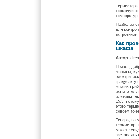
Термисторы 
термочувст
температурн
Наиболее ст
для контрол
встроенной 
Как про
шкафа
Автор
. elre
Привет, доб
машины, кух
электрическ
градусах у 
многих приб
испытательн
измерим тем
15.5, потом
этого терми
совсем точн
Теперь, на 
термистор п
можете увид
заставлять 