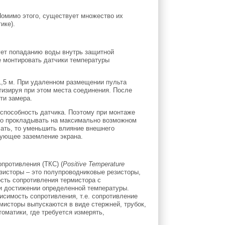
Помимо этого, существует множество их
ике).
ует попаданию воды внутрь защитной
е монтировать датчики температуры
1,5 м. При удаленном размещении пульта
тизируя при этом места соединения. После
ти замера.
оспособность датчика. Поэтому при монтаже
ьно прокладывать на максимально возможном
лать, то уменьшить влияние внешнего
дующее заземление экрана.
противления (ТКС) (
Positive
Temperature
исторы – это полупроводниковые резисторы,
ость сопротивления термистора с
и достижении определенной температуры.
симость сопротивления, т.е. сопротивление
мисторы выпускаются в виде стержней, трубок,
оматики, где требуется измерять,