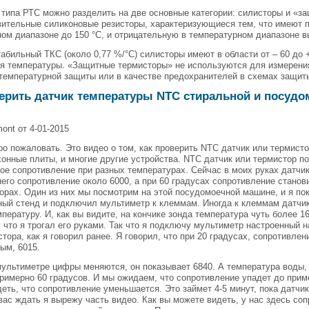
типа РТС можно разделить на две основные категории: силисторы и «з
вительные силиконовые резисторы, характеризующиеся тем, что имеют 
ом диапазоне до 150 °С, и отрицательную в температурном диапазоне в
абильный ТКС (около 0,77 %/°С) силисторы имеют в области от – 60 до 
я температуры. «Защитные термисторы» не используются для измерени
температурной защиты или в качестве предохранителей в схемах защиты
верить датчик температуры NTC стиральной и посуд
mont от 4-01-2015
ро пожаловать. Это видео о том, как проверить NTC датчик или термис
онные плиты, и многие другие устройства. NTC датчик или термистор по
ое сопротивление при разных температурах. Сейчас в моих руках датчик
него сопротивление около 6000, а при 60 градусах сопротивление станов
орах. Один из них мы посмотрим на этой посудомоечной машине, и я по
ый стенд и подключил мультиметр к клеммам. Иногда к клеммам датчи
пературу. И, как вы видите, на кончике зонда температура чуть более 1
у что я трогал его руками. Так что я подключу мультиметр настроенный 
стора, как я говорил ранее. Я говорил, что при 20 градусах, сопротивле
ым, 6015.
мультиметре цифры меняются, он показывает 6840. А температура воды,
римерно 60 градусов. И мы ожидаем, что сопротивление упадет до приме
еть, что сопротивление уменьшается. Это займет 4-5 минут, пока датчи
вас ждать я вырежу часть видео. Как вы можете видеть, у нас здесь соп