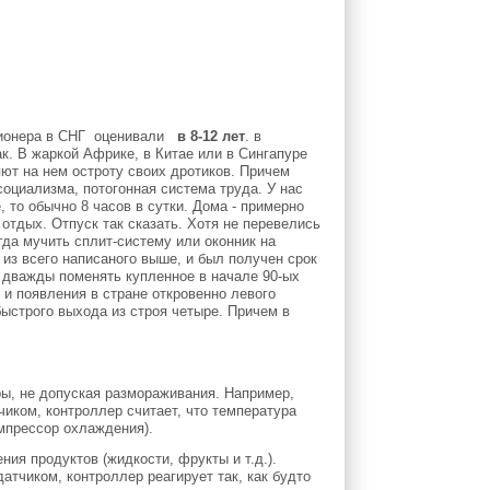
диционера в СНГ оценивали
в 8-12 лет
. в
к. В жаркой Африке, в Китае или в Сингапуре
яют на нем остроту своих дротиков. Причем
социализма, потогонная система труда. У нас
 то обычно 8 часов в сутки. Дома - примерно
отдых. Отпуск так сказать. Хотя не перевелись
гда мучить сплит-систему или оконник на
 из всего написаного выше, и был получен срок
 дважды поменять купленное в начале 90-ых
 и появления в стране откровенно левого
быстрого выхода из строя четыре. Причем в
ы, не допуская размораживания. Например,
ком, контроллер считает, что температура
мпрессор охлаждения).
ия продуктов (жидкости, фрукты и т.д.).
атчиком, контроллер реагирует так, как будто