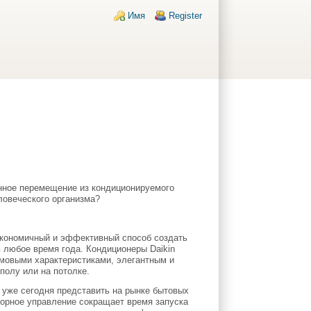
Login links
Имя
Register
янное перемещение из кондиционируемого
ловеческого организма?
экономичный и эффективный способ создать
в любое время года. Кондиционеры Daikin
умовыми характеристиками, элегантным и
полу или на потолке.
n уже сегодня представить на рынке бытовых
орное управление сокращает время запуска