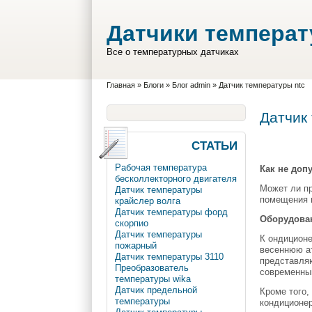
Перейти к основному содержанию
Skip to search
Датчики темпера
Все о температурных датчиках
Вы здесь
Главная
»
Блоги
»
Блог admin
»
Датчик температуры ntc
Датчик
СТАТЬИ
Рабочая температура
Как не доп
бесколлекторного двигателя
Может ли пр
Датчик температуры
помещения в
крайслер волга
Датчик температуры форд
Оборудован
скорпио
Датчик температуры
К ондиционе
пожарный
весеннюю ат
Датчик температуры 3110
представляю
Преобразователь
современным
температуры wika
Датчик предельной
Кроме того,
температуры
кондиционе