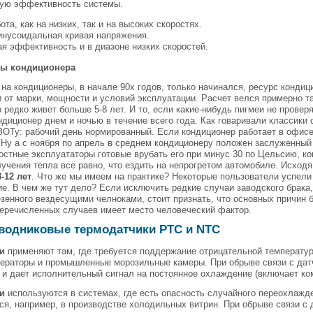
ую эффективность системы.
ота, как на низких, так и на высоких скоростях.
инусоидальная кривая напряжения.
я эффективность и в диазоне низких скоростей.
бы кондиционера
 на кондиционеры, в начале 90х годов, только начинался, ресурс кон
 от марки, мощности и условий эксплуатации. Расчет велся примерно та
 редко живет больше 5-8 лет. И то, если какие-нибудь пигмеи не провер
ндиционер днем и ночью в течение всего года. Как говаривали классики 
ЗОТу: рабочий день нормированный. Если кондиционер работает в офисе,
 Ну а с ноября по апрель в среднем кондиционеру положен заслуженный 
стные эксплуататоры готовые врубать его при минус 30 по Цельсию, ко
учения тепла все равно, что ездить на непрогретом автомобиле. Исходя
8-12 лет
. Что же мы имеем на практике? Некоторые пользователи успели
е. В чем же тут дело? Если исключить редкие случаи заводского брака,
езенного вездесущими челноками, стоит признать, что основных причин 
еречисленных случаев имеет место человеческий фактор.
водниковые термодатчики PTC и NTC
и
применяют там, где требуется поддержание отрицательной температур
раторы и промышленные морозильные камеры. При обрыве связи с датчи
и дает исполнительный сигнал на постоянное охлаждение (включает ко
и
используются в системах, где есть опасность случайного переохлажден
я, например, в производстве холодильных витрин. При обрыве связи с д