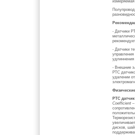
измеряемая 
Полупроводн
разновиднос
Рекомендац
- Датчики Р
металлическ
рекомендует
- Датчики т
управления 
удлиннения 
- Внешние э
РТС датчико
удалении от
электромагн
Физически
РТС датчик
Coefficient
–
сопротивлен
положитель
Терморезис
увеличивает
дисков, шай
поддерживат