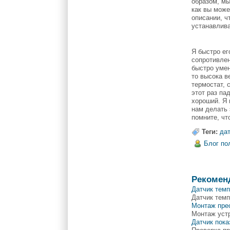
образом, мы
как вы може
описании, ч
устанавлива
Я быстро ег
сопротивлен
быстро умен
то высока в
термостат, 
этот раз па
хороший. Я 
нам делать 
помните, чт
Теги:
да
Блог по
Рекомен
Датчик темп
Датчик темп
Монтаж пре
Монтаж устр
Датчик пока