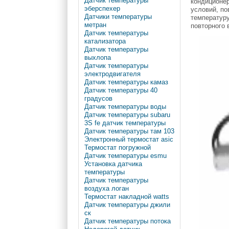
Датчик температуры
кондиционер
эберспехер
условий, п
Датчики температуры
температуру
метран
повторного 
Датчик температуры
катализатора
Датчик температуры
выхлопа
Датчик температуры
электродвигателя
Датчик температуры камаз
Датчик температуры 40
градусов
Датчик температуры воды
Датчик температуры subaru
3S fe датчик температуры
Датчик температуры там 103
Электронный термостат asic
Термостат погружной
Датчик температуры esmu
Установка датчика
температуры
Датчик температуры
воздуха логан
Термостат накладной watts
Датчик температуры джили
ск
Датчик температуры потока