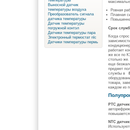
температуры
максимальн
Выносной датчик
температуры воздуха
Ровная раб
Преобразователь сигнала
Плавная с
датчика температуры
Повышенна
Датчик температуры
Срок служ
погружной контэл
Датчики температуры пара
Когда спрос
Электронный термостат nlc
зависимости
Датчики температуры пермь
кондиционер
работает ко
же все по К
столько же.
еще безжало
предмет пол
службы в
оборудовани
товара, зав
каждом из п
Полупро
PTC
датчик
авторефриже
повышается 
NTC
датчик
Используютс