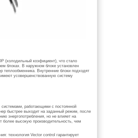
P (холодильный коэфициент), что стало
нем блоках. В наружном блоке установлен
ер теплообменника. Внутренние блоки подходят
и имеют усовершенствованную систему
с системами, работающими с постоянной
онер быстрее выходит на заданный режим, после
нию энергопотребления, но не влияет на
ет более высокую производительность, чем
ия: технология Vector control гарантирует