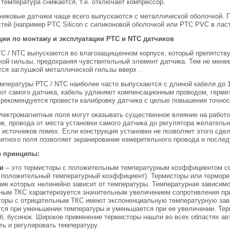
температура снижается, т.е. отключает компрессор.
иковые датчики чаще всего выпускаются с металлической оболочкой. 
тей (например PTC Silicon с силиконовой оболочкой или PTC PVC в ласт
ии по монтажу и эксплуатации РТС и NTC датчиков
ТС / NTC выпускаются во влагозащищенном корпусе, который препятств
ой гильзы, предохраняя чувствительный элемент датчика. Тем не мене
ся заглушкой металлической гильзы вверх .
емпературы РТС / NTC наиболее часто выпускаются с длиной кабеля до 
от самого датчика, кабель удлиняют компенсационным проводом, герме
рекомендуется провести калибровку датчика с целью повышения точнос
лектромагнитные поля могут оказывать существенное влияние на работ
в, провода от места установки самого датчика до регулятора желател
 источников помех. Если конструкция установки не позволяет этого сде
итного поля позволяет экранирование измерительного провода и после
е принципы:
и
– это термисторы с положительным температурным коэффициентом со
 положительный температурный коэффициент). Термисторы или терморез
ие которых нелинейно зависит от температуры. Температурная зависим
ным ТКС характеризуется значительным увеличением сопротивления пр
торы с отрицательным ТКС имеют экспоненциальную температурную зави
ся при уменьшении температуры и уменьшается при ее увеличении. Тер
б, бусинок. Широкое применение термисторы нашли во всех областях авт
ь и регулировать температуру.