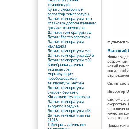
Недорогой датчик
температуры
Купить электронный
регулятор температуры
Датчик температуры гетц
Установка дополнительного
датчика температуры
Датчики температуры vw
Датчик fiat температуры
Датчик температуры
Мультиспли
накладной
Высокий
Датчик температуры ман
Датчик температуры 220 в
Новые моде
Датчик температуры м50
возможным б
Калибровка датчика
новый компр
температуры
как для об
Нормирующие
распределе
преобразователи
температуры метран
Сплит-сист
Датчик температуры
Инвертор 
ситроен берлинго
Kia датчик температуры
Система с 
Датчик температуры
скоростью. 
входного воздуха
чего начина
Датчик температуры e34
качество ко
Датчик температуры ваз
инверторные
21213
Таймеры с датчиками
Новый тип и