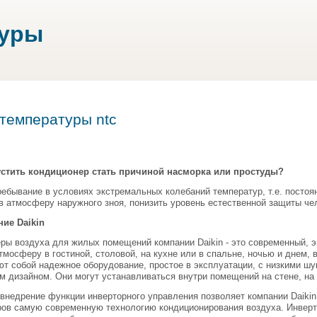
туры
 температуры ntc
устить кондиционер стать причиной насморка или простуды?
ебывание в условиях экстремальных колебаний температур, т.е. посто
 атмосферу наружного зноя, понизить уровень естественной защиты че
ие Daikin
ры воздуха для жилых помещений компании Daikin - это современный, 
мосферу в гостиной, столовой, на кухне или в спальне, ночью и днем, 
т собой надежное оборудование, простое в эксплуатации, с низкими ш
 дизайном. Они могут устанавливаться внутри помещений на стене, на 
 внедрение функции инверторного управления позволяет компании Daiki
ров самую современную технологию кондиционирования воздуха. Инверт