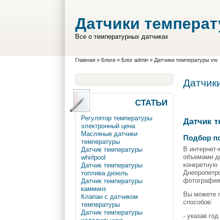
Перейти к основному содержанию
Skip to search
Датчики темпера
Все о температурных датчиках
Вы здесь
Главная
»
Блоги
»
Блог admin
»
Датчики температуры vw
Датчик
СТАТЬИ
Регулятор температуры
Датчик 
электронный цена
Масляные датчики
Подбор п
температуры
В интернет-
Датчик температуры
объемами дв
whirlpool
конкретную 
Датчик температуры
Днепропетро
топлива дизель
фотография
Датчик температуры
камминз
Вы можете п
Клапан с датчиком
способов:
температуры
Датчик температуры
- указав го