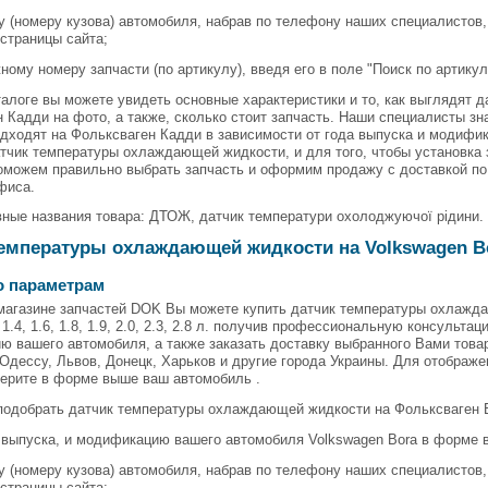
ду (номеру кузова) автомобиля, набрав по телефону наших специалистов,
 страницы сайта;
жному номеру запчасти (по артикулу), введя его в поле "Поиск по артикул
алоге вы можете увидеть основные характеристики и то, как выглядят
 Кадди на фото, а также, сколько стоит запчасть. Наши специалисты з
дходят на Фольксваген Кадди в зависимости от года выпуска и модифи
тчик температуры охлаждающей жидкости, и для того, чтобы установка 
оможем правильно выбрать запчасть и оформим продажу с доставкой п
фиса.
ные названия товара: ДТОЖ, датчик температури охолоджуючої рідини.
емпературы охлаждающей жидкости на Volkswagen B
о параметрам
-магазине запчастей DOK Вы можете купить датчик температуры охлажд
 1.4, 1.6, 1.8, 1.9, 2.0, 2.3, 2.8 л. получив профессиональную консульта
 вашего автомобиля, а также заказать доставку выбранного Вами товара
Одессу, Львов, Донецк, Харьков и другие города Украины. Для отображ
берите в форме выше ваш автомобиль .
подобрать датчик температуры охлаждающей жидкости на Фольксваген Б
д выпуска, и модификацию вашего автомобиля Volkswagen Bora в форме 
ду (номеру кузова) автомобиля, набрав по телефону наших специалистов,
 страницы сайта;