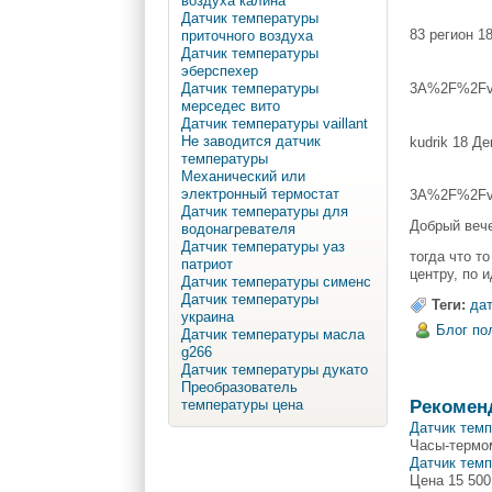
воздуха калина
Датчик температуры
83 регион 1
приточного воздуха
Датчик температуры
эберспехер
3A%2F%2Fvw-
Датчик температуры
мерседес вито
Датчик температуры vaillant
Не заводится датчик
kudrik 18 Де
температуры
Механический или
электронный термостат
3A%2F%2Fvw-
Датчик температуры для
Добрый вече
водонагревателя
Датчик температуры уаз
тогда что т
патриот
центру, по 
Датчик температуры сименс
Датчик температуры
Теги:
да
украина
Блог по
Датчик температуры масла
g266
Датчик температуры дукато
Преобразователь
Рекомен
температуры цена
Датчик темп
Часы-термо
Датчик тем
Цена 15 500