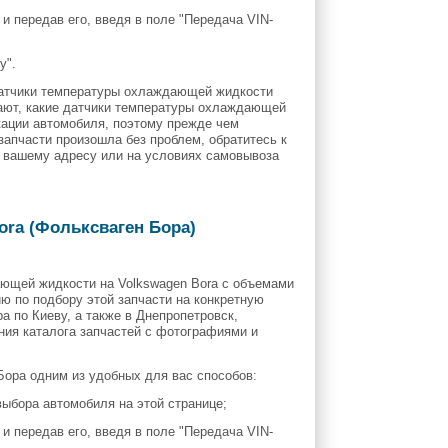
 и передав его, введя в поле "Передача VIN-
у".
 датчики температуры охлаждающей жидкости
нают, какие датчики температуры охлаждающей
кации автомобиля, поэтому прежде чем
запчасти произошла без проблем, обратитесь к
о вашему адресу или на условиях самовывоза
ora (Фольксваген Бора)
ающей жидкости на Volkswagen Bora с объемами
цию по подбору этой запчасти на конкретную
 по Киеву, а также в Днепропетровск,
ения каталога запчастей с фотографиями и
ора одним из удобных для вас способов:
выбора автомобиля на этой странице;
 и передав его, введя в поле "Передача VIN-