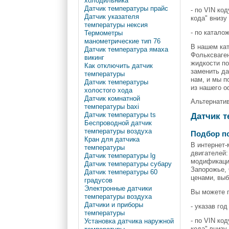
холодильника
Датчик температуры прайс
- по VIN ко
Датчик указателя
кода" внизу
температуры нексия
- по катало
Термометры
манометрические тип 76
В нашем кат
Датчик температура ямаха
Фольксваген
викинг
жидкости по
Как отключить датчик
заменить да
температуры
нам, и мы п
Датчик температуры
из нашего о
холостого хода
Датчик комнатной
Альтернатив
температуры baxi
Датчик температуры ts
Датчик т
Беспроводной датчик
температуры воздуха
Подбор п
Кран для датчика
В интернет
температуры
двигателей:
Датчик температуры lg
модификацию
Датчик температуры субару
Запорожье, 
Датчик температуры 60
ценами, вы
градусов
Электронные датчики
Вы можете 
температуры воздуха
Датчики и приборы
- указав го
температуры
- по VIN ко
Установка датчика наружной
кода" внизу