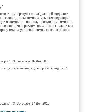
у".
 датчики температуры охлаждающей жидкости
ают, какие датчики температуры охлаждающей
ации автомобиля, поэтому прежде чем заменить
роизошла без проблем, обратитесь к нам, и мы
дресу или на условиях самовывоза из нашего
e.png" /% Serega57 16 Дек 2013
елка датчика температуры при 90 градусах?
e.png" /% Serega57 17 Дек 2013