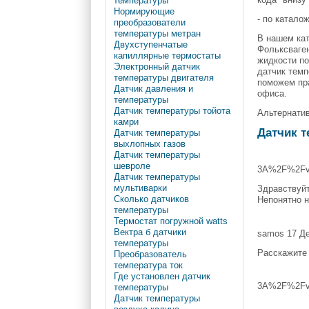
температуры
Нормирующие
- по катало
преобразователи
температуры метран
В нашем кат
Двухступенчатые
Фольксваген
капиллярные термостаты
жидкости по
Электронный датчик
датчик темп
температуры двигателя
поможем пра
Датчик давления и
офиса.
температуры
Датчик температуры тойота
Альтернатив
камри
Датчик 
Датчик температуры
выхлопных газов
Датчик температуры
шевроле
3A%2F%2Fvw-
Датчик температуры
мультиварки
Здравствуйт
Сколько датчиков
Непонятно н
температуры
Термостат погружной watts
Вектра б датчики
samos 17 Де
температуры
Расскажите 
Преобразователь
температура ток
Где установлен датчик
3A%2F%2Fvw-
температуры
Датчик температуры