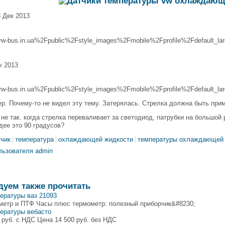
8 Дек 2013
bus.in.ua%2Fpublic%2Fstyle_images%2Fmobile%2Fprofile%2Fdefault_larg
к 2013
bus.in.ua%2Fpublic%2Fstyle_images%2Fmobile%2Fprofile%2Fdefault_larg
р. Почему-то не видел эту тему. Затерялась. Стрелка должна быть прим
о не так. когда стрелка переваливает за светодиод, патрубки на большо
идее это 90 градусов?
тчик
температура
охлаждающей жидкости
температуры охлаждающей
льзователя admin
дуем также прочитать
ературы ваз 21093
метр и ПТФ Часы плюс термометр: полезный приборчик&#8230;
пературы вебасто
 руб. с НДС Цена 14 500 руб. без НДС