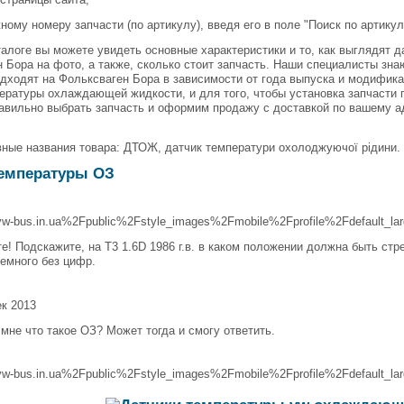
жному номеру запчасти (по артикулу), введя его в поле "Поиск по артикул
алоге вы можете увидеть основные характеристики и то, как выглядят
 Бора на фото, а также, сколько стоит запчасть. Наши специалисты зн
дходят на Фольксваген Бора в зависимости от года выпуска и модифик
ературы охлаждающей жидкости, и для того, чтобы установка запчасти п
вильно выбрать запчасть и оформим продажу с доставкой по вашему а
ные названия товара: ДТОЖ, датчик температури охолоджуючої рідини.
температуры ОЗ
bus.in.ua%2Fpublic%2Fstyle_images%2Fmobile%2Fprofile%2Fdefault_larg
е! Подскажите, на Т3 1.6D 1986 г.в. в каком положении должна быть стр
емного без цифр.
к 2013
мне что такое ОЗ? Может тогда и смогу ответить.
bus.in.ua%2Fpublic%2Fstyle_images%2Fmobile%2Fprofile%2Fdefault_larg