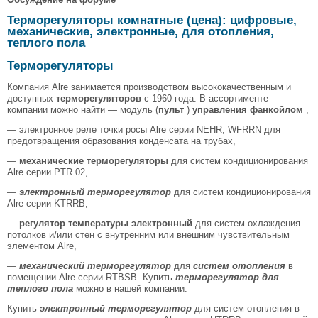
Терморегуляторы комнатные (цена): цифровые,
механические, электронные, для отопления,
теплого пола
Терморегуляторы
Компания Alre занимается производством высококачественным и
доступных
терморегуляторов
с 1960 года. В ассортименте
компании можно найти — модуль (
пульт
)
управления фанкойлом
,
— электронное реле точки росы Alre серии NEHR, WFRRN для
предотвращения образования конденсата на трубах,
—
механические терморегуляторы
для систем кондиционирования
Alre серии PTR 02,
—
электронный терморегулятор
для систем кондиционирования
Alre серии KTRRB,
—
регулятор температуры электронный
для систем охлаждения
потолков и/или стен с внутренним или внешним чувствительным
элементом Alre,
—
механический терморегулятор
для
систем отопления
в
помещении Alre серии RTBSB. Купить
терморегулятор для
теплого пола
можно в нашей компании.
Купить
электронный терморегулятор
для систем отопления в