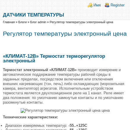
Перейти к основному содержанию
Skip to search
Login links
Имя
Register
ДАТЧИКИ ТЕМПЕРАТУРЫ
Вы здесь
Главная
»
Блоги
»
Блог admin
»
Регулятор температуры электронный цена
Регулятор температуры электронный цена
«КЛИМАТ-12В» Термостат терморегулятор
электронный
Термостат электронный «КЛИМАТ-12В»
производит измерение и
автоматическое поддержание температуры рабочей среды в
заданных пределах, посредством включения или отключения
внешних нагревающих (тэн, печь) либо охлаждающих (морозильная
камера, вентилятор) агрегатов. Исполнительным устройством
термостата является двухпозиционное реле на 1 канал. Реле имеет
два положения: по умолчанию замкнутые контакты и по умолчанию
разомкнутые контакты.
Технические характеристики:
Диапазон измеряемых температур:
-55..+125С