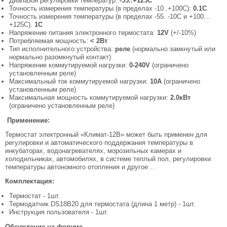
Диапазон регулировки температур:
-55..+125С
Точность измерения температуры (в пределах -10..+100С):
0.1С
Точность измерения температуры (в пределах -55. -10С и +100…
+125С).
1С
Напряжение питания электронного термостата:
12V
(+/-10%)
Потребляемая мощность:
< 2Вт
Тип исполнительного устройства:
реле
(нормально замкнутый или
нормально разомкнутый контакт)
Напряжение коммутируемой нагрузки:
0-240V
(ограничено
установленным реле)
Максимальный ток коммутируемой нагрузки:
10А
(ограничено
установленным реле)
Максимальная мощность коммутируемой нагрузки:
2.0кВт
(ограничено установленным реле)
​
Применение:
Термостат электронный «Климат-12В» может быть применен для
регулировки и автоматического поддержания температуры в
инкубаторах, водонагревателях, морозильных камерах и
холодильниках, автомобилях, в системе теплый пол, регулировки
температуры автономного отопления и другое…
Комплектация:
Термостат - 1шт.
Термодатчик DS18B20 для термостата (длина 1 метр) - 1шт.
Инструкция пользователя - 1шт.
Обсуждение на форуме