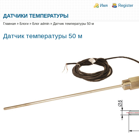
Перейти к основному содержанию
Skip to search
Login links
Имя
Register
ДАТЧИКИ ТЕМПЕРАТУРЫ
Вы здесь
Главная
»
Блоги
»
Блог admin
»
Датчик температуры 50 м
Датчик температуры 50 м