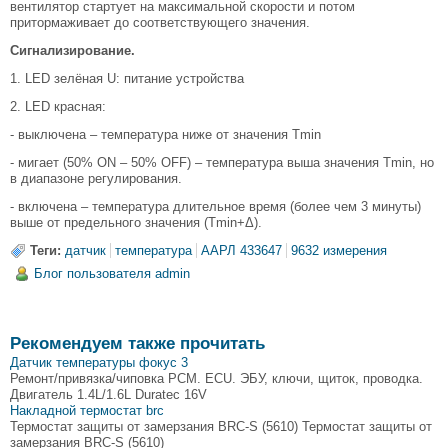
вентилятор стартует на максимальной скорости и потом
притормаживает до соответствующего значения.
Сигнализирование.
1. LED зелёная U: питание устройства
2. LED красная:
- выключена – температура ниже от значения Tmin
- мигает (50% ON – 50% OFF) – температура выша значения Tmin, но
в диапазоне регулирования.
- включена – температура длительное время (более чем 3 минуты)
выше от предельного значения (Tmin+Δ).
Теги:
датчик
температура
ААРЛ 433647
9632 измерения
Блог пользователя admin
Рекомендуем также прочитать
Датчик температуры фокус 3
Ремонт/привязка/чиповка PCM. ECU. ЭБУ, ключи, щиток, проводка.
Двигатель 1.4L/1.6L Duratec 16V
Накладной термостат brc
Термостат защиты от замерзания BRC-S (5610) Термостат защиты от
замерзания BRC-S (5610)