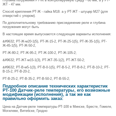
Глубина погружения РТ-Ж в контролируемую среду - 60 мм, а у РТ-
ЖТ - 47 мм.
Способ крепления РТ-Ж - гайка М18. а у РТ-ЖТ - штуцер М27 (для
отверстий с упором).
По дополнительному требованию присоединение реле и глубина
погружения могут быть
В настоящее время выпускаются следующие варианты исполнения:
&#9632; РТ-Ж-м20-1(5), РТ-Ж-15-2, РТ-Ж-25-1(5), РТ-Ж-35-1(5), РТ-
Ж-45-1(5), РТ-Ж-50-2,
РТ-Ж-80-2, РТ-Ж-95-2, РТ-Ж-100-2, РТ-Ж-105-2;
&#9632; РТ-ЖТ-м15-1(3), РТ-ЖТ-35-1(2), РТ-ЖТ-50-2;
&#9632; РТ-В-м5-1(3), РТ-В-0-1(5), РТ-В-5-2, РТ-В-8-2, РТ-В-10-2, РТ-
В-15-2, РТ-В-20-2,
РТ-В-25-2, РТ-В-35-2, РТ-В-50-2, РТ-В-55-2;
Подробное описание технических характеристик
РТ-100 Датчик-реле температуры, его возможные
модификации (исполнения), а так же как
правильно оформить заказ:
Цена на Датчик-реле температуры РТ-100 в Минске, Бресте, Гомеле,
Могилеве, Витебске, Гродно