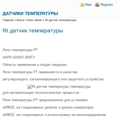
Перейти к основному содержанию
Skip to search
Login links
Имя
Register
ДАТЧИКИ ТЕМПЕРАТУРЫ
Вы здесь
Главная
»
Блоги
»
Блог admin
»
Rt датчик температуры
Rt датчик температуры
Реле температуры РТ
ААРЛ.433647.004ТУ
Область применения и общие сведения
Реле температуры РТ применяется в качестве
регулирующего, сигнализирующего или защитного устройства
для автоматизации технологических процессов.
Реле температуры РТ предназначены для установки:
&#9632; на стационарных дизелях и дизель-генераторах;
&#9632; на стационарных и используемых на железнодорожном