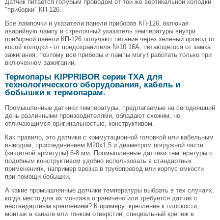
Датчик питается голубым проводом от той же вертикальной колодки
"приборки" КП-126.
Все лампочки и указатели панели приборов КП-126, включая
аварийную лампу и стрелочный указатель температуры внутри
приборной панели КП-126 получают питание через зелёный провод от
косой колодки - от предохранителя №10 16А, питающегося от замка
зажигания, поэтому все приборы и лампы могут работать только при
включенном зажигании.
Термопары KIPPRIBOR серии ТХА для
технологического оборудования, кабель и
бобышки к термопарам.
Промышленные датчики температуры, предлагаемые на сегодняшний
день различными производителями, обладают схожим, не
отличающимся оригинальностью, конструктивом.
Как правило, это датчики с коммутационной головкой или кабельным
выводом, присоединением М20х1,5 и диаметром погружной части
(защитной арматуры) 6-8 мм. Промышленные датчики температуры с
подобным конструктивом удобно использовать в стандартных
применениях, например врезка в трубопровод или корпус емкости
при помощи бобышки.
А какие промышленные датчики температуры выбрать в тех случаях,
когда место для их монтажа ограничено или требуется датчик с
нестандартным креплением? К примеру: крепление к плоскости,
монтаж в канале или тонком отверстии, специальный крепеж в