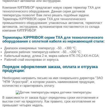
термопласт автоматах или экструдерах.
Компания КИППИБОР предлагает новую серию термопар ТХА для
технологического оборудования. Данная серия датчиков
температуры позволит Вам легко решать подобные задачи.
Термопары KIPPRIBOR серии TXA для технологического
промышленного оборудования: упаковочных автоматов, термопласт
автоматов, экструдеров, вулканизаторов поставляются со склада
компании КИППРИБОР.
Термопары KIPPRIBOR серии ТХА для технологического
оборудования с оплеткой кабеля из нержавеющей стали:
Диапазон измеряемых температур: –50…+300 °С;
Диапазон рабочих температур кабеля: –50…+200 °С;
Кабельный вывод: длина 2 м, марка кабеля КТК-7/0,2-КХ-Н-CGA;
Рабочий спай изолирован от корпуса.
Порядок оформления заказа, оплата и отгрузка
продукции:
Необходимо направить письмо на имя генерального директора "ЗАО
"НПФ "Агрострой", в котором указать наименование продукции,
количество и гарантировать оплату.
В зависимости от заказа будут определены сроки изготовления и
выслан счет на предоплату. Как правило, срок изготовления не
превышает четырех недель.