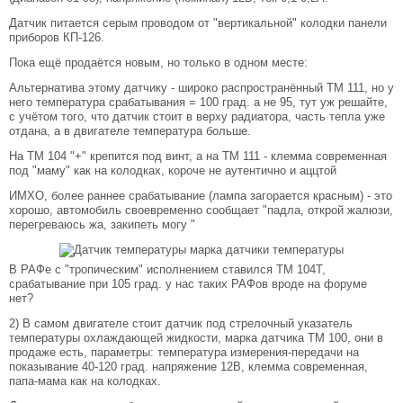
Датчик питается серым проводом от "вертикальной" колодки панели
приборов КП-126.
Пока ещё продаётся новым, но только в одном месте:
Альтернатива этому датчику - широко распространённый ТМ 111, но у
него температура срабатывания = 100 град. а не 95, тут уж решайте,
с учётом того, что датчик стоит в верху радиатора, часть тепла уже
отдана, а в двигателе температура больше.
На ТМ 104 "+" крепится под винт, а на ТМ 111 - клемма современная
под "маму" как на колодках, короче не аутентично и аццтой
ИМХО, более раннее срабатывание (лампа загорается красным) - это
хорошо, автомобиль своевременно сообщает "падла, открой жалюзи,
перегреваюсь жа, закипеть могу "
В РАФе с "тропическим" исполнением ставился ТМ 104Т,
срабатывание при 105 град. у нас таких РАФов вроде на форуме
нет?
2) В самом двигателе стоит датчик под стрелочный указатель
температуры охлаждающей жидкости, марка датчика ТМ 100, они в
продаже есть, параметры: температура измерения-передачи на
показывание 40-120 град. напряжение 12В, клемма современная,
папа-мама как на колодках.