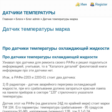
Перейти к основному содержанию
Skip to search
Login links
Имя
Register
ДАТЧИКИ ТЕМПЕРАТУРЫ
Вы здесь
Главная
»
Блоги
»
Блог admin
»
Датчик температуры марка
Датчик температуры марка
Про датчики температуры охлаждающей жидкости
Про датчики температуры охлаждающей жидкости
Узнавал про датчики для ремонта своего РАФа и решил поделиться
информацией, учитывая, то в "Каталоге деталей" фиолетовой книги
информации про эти датчики нет.
Итак, в РАФе-2203 и 2203-01 стоит два датчика:
1) В радиаторе - датчик аварийного перегрева охлаждающей
жидкости, при его срабатывании должна загораться красная лампа
на панели приборов в секторе "120" стрелочного указателя
температуры.
Датчик этот на РАФе (на двигателе 24Д по крайней мере) стоит марки
ТМ 104. Его параметры: температура срабатывания - 95 градусов
(диапазон 91-98), напряжение (номинал) 12В, ток 0,1-0,2А.