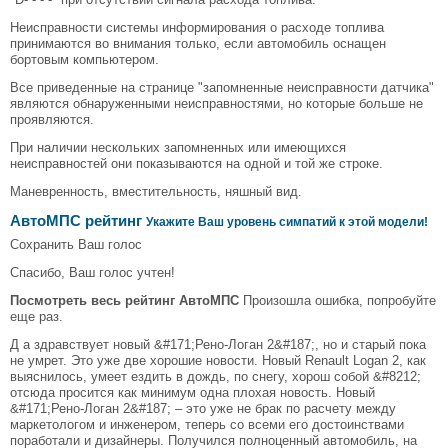
Неисправности системы информирования о расходе топлива
принимаются во внимания только, если автомобиль оснащен
бортовым компьютером.
Все приведенные на странице "запомненные неисправности датчика"
являются обнаруженными неисправностями, но которые больше не
проявляются.
При наличии нескольких запомненных или имеющихся
неисправностей они показываются на одной и той же строке.
Маневренность, вместительность, няшный вид.
АвтоМПС рейтинг
Укажите Ваш уровень симпатий к этой модели!
Сохранить Ваш голос
Спасибо, Ваш голос учтен!
Посмотреть весь рейтинг АвтоМПС
Произошла ошибка, попробуйте
еще раз.
Д а здравствует новый &#171;Рено-Логан 2&#187;, но и старый пока
не умрет. Это уже две хорошие новости. Новый Renault Logan 2, как
выяснилось, умеет ездить в дождь, по снегу, хорош собой &#8212;
отсюда просится как минимум одна плохая новость. Новый
&#171;Рено-Логан 2&#187; – это уже не брак по расчету между
маркетологом и инженером, теперь со всеми его достоинствами
поработали и дизайнеры. Получился полноценный автомобиль, на