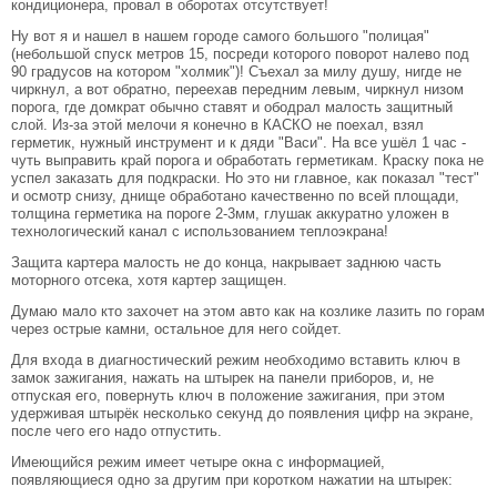
кондиционера, провал в оборотах отсутствует!
Ну вот я и нашел в нашем городе самого большого "полицая"
(небольшой спуск метров 15, посреди которого поворот налево под
90 градусов на котором "холмик")! Съехал за милу душу, нигде не
чиркнул, а вот обратно, переехав передним левым, чиркнул низом
порога, где домкрат обычно ставят и ободрал малость защитный
слой. Из-за этой мелочи я конечно в КАСКО не поехал, взял
герметик, нужный инструмент и к дяди "Васи". На все ушёл 1 час -
чуть выправить край порога и обработать герметикам. Краску пока не
успел заказать для подкраски. Но это ни главное, как показал "тест"
и осмотр снизу, днище обработано качественно по всей площади,
толщина герметика на пороге 2-3мм, глушак аккуратно уложен в
технологический канал с использованием теплоэкрана!
Защита картера малость не до конца, накрывает заднюю часть
моторного отсека, хотя картер защищен.
Думаю мало кто захочет на этом авто как на козлике лазить по горам
через острые камни, остальное для него сойдет.
Для входа в диагностический режим необходимо вставить ключ в
замок зажигания, нажать на штырек на панели приборов, и, не
отпуская его, повернуть ключ в положение зажигания, при этом
удерживая штырёк несколько секунд до появления цифр на экране,
после чего его надо отпустить.
Имеющийся режим имеет четыре окна с информацией,
появляющиеся одно за другим при коротком нажатии на штырек: