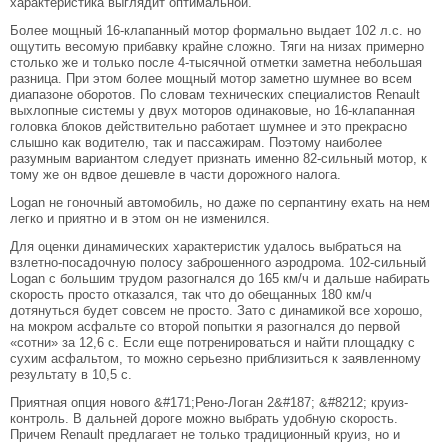
характеристика выглядит оптимальной.
Более мощный 16-клапанный мотор формально выдает 102 л.с. но
ощутить весомую прибавку крайне сложно. Тяги на низах примерно
столько же и только после 4-тысячной отметки заметна небольшая
разница. При этом более мощный мотор заметно шумнее во всем
диапазоне оборотов. По словам технических специалистов Renault
выхлопные системы у двух моторов одинаковые, но 16-клапанная
головка блоков действительно работает шумнее и это прекрасно
слышно как водителю, так и пассажирам. Поэтому наиболее
разумным вариантом следует признать именно 82-сильный мотор, к
тому же он вдвое дешевле в части дорожного налога.
Logan не гоночный автомобиль, но даже по серпантину ехать на нем
легко и приятно и в этом он не изменился.
Для оценки динамических характеристик удалось выбраться на
взлетно-посадочную полосу заброшенного аэродрома. 102-сильный
Logan с большим трудом разогнался до 165 км/ч и дальше набирать
скорость просто отказался, так что до обещанных 180 км/ч
дотянуться будет совсем не просто. Зато с динамикой все хорошо,
на мокром асфальте со второй попытки я разогнался до первой
«сотни» за 12,6 с. Если еще потренироваться и найти площадку с
сухим асфальтом, то можно серьезно приблизиться к заявленному
результату в 10,5 с.
Приятная опция нового &#171;Рено-Логан 2&#187; &#8212; круиз-
контроль. В дальней дороге можно выбрать удобную скорость.
Причем Renault предлагает не только традиционный круиз, но и