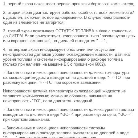
1. первый экран показывает версию прошивки бортового компьютера;
2. второй экран диагностирует работоспособность всех элементов ж/
к дисплея, включая их все одновременно. В случае неисправности
один из элементов не загорится;
3. третий экран показывает ОСТАТОК ТОПЛИВА в баке с точностью
до ЛИТРА! Если присутствует неисправность типа "разомкнутая цепь
или короткое замыкание", на дисплей выводятся "- - -";
4. четвёртый экран информирует о наличии или отсутствии
неисправностей датчиков уровня охлаждающей жидкости, датчика
уровня топлива и системы информирования о расходе топлива
(только при наличии на машине БК с прошивкой 6002).
– Запомненные и имеющиеся неисправности датчика температуры
охлаждающей жидкости выводятся на дисплей в виде "- - -TO" при
разомкнутой цепи, "- - -TC" при коротком замыкании.
Неисправности датчика температуры охлаждающей жидкости не
являются критическими; можно не обращать внимания на
неисправность "TO", если двигатель холодный.
– Запомненные и имеющиеся неисправности датчика уровня топлива
выводятся на дисплей в виде "-JO- -" при разомкнутой цепи, "-JC- -"
при коротком замыкании.
– Запомненные и имеющиеся неисправности системы
информирования о расходе топлива выводятся на дисплей в виде
"D- - - -" при отсутствии сигнала расхода топлива.