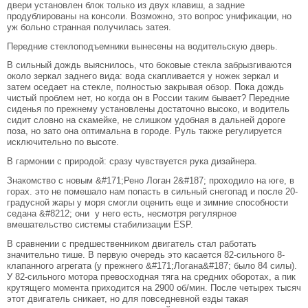
двери установлен блок только из двух клавиш, а задние
продублированы на консоли. Возможно, это вопрос унификации, но
уж больно странная получилась затея.
Передние стеклоподъемники вынесены на водительскую дверь.
В сильный дождь выяснилось, что боковые стекла забрызгиваются
около зеркал заднего вида: вода скапливается у ножек зеркал и
затем оседает на стекле, полностью закрывая обзор. Пока дождь
чистый проблем нет, но когда он в России таким бывает? Передние
сиденья по прежнему установлены достаточно высоко, и водитель
сидит словно на скамейке, не слишком удобная в дальней дороге
поза, но зато она оптимальна в городе. Руль также регулируется
исключительно по высоте.
В гармонии с природой: сразу чувствуется рука дизайнера.
Знакомство с новым &#171;Рено Логан 2&#187; проходило на юге, в
горах. это не помешало нам попасть в сильный снегопад и после 20-
градусной жары у моря смогли оценить еще и зимние способности
седана &#8212; они у него есть, несмотря регулярное
вмешательство системы стабилизации ESP.
В сравнении с предшественником двигатель стал работать
значительно тише. В первую очередь это касается 82-сильного 8-
клапанного агрегата (у прежнего &#171;Логана&#187; было 84 силы).
У 82-сильного мотора превосходная тяга на средних оборотах, а пик
крутящего момента приходится на 2900 об/мин. После четырех тысяч
этот двигатель сникает, но для повседневной езды такая