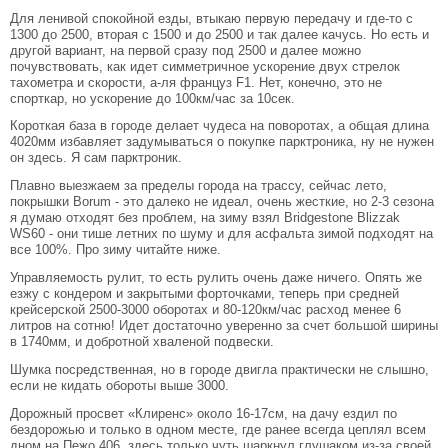
Для ленивой спокойной езды, втыкаю первую передачу и где-то с
1300 до 2500, вторая с 1500 и до 2500 и так далее качусь. Но есть и
другой вариант, на первой сразу под 2500 и далее можно
почувствовать, как идет симметричное ускорение двух стрелок
тахометра и скорости, а-ля француз F1. Нет, конечно, это не
спорткар, но ускорение до 100км/час за 10сек.
Короткая база в городе делает чудеса на поворотах, а общая длина
4020мм избавляет задумываться о покупке парктроника, ну не нужен
он здесь. Я сам парктроник.
Плавно выезжаем за пределы города на трассу, сейчас лето,
покрышки Borum - это далеко не идеал, очень жесткие, но 2-3 сезона
я думаю отходят без проблем, на зиму взял Bridgestone Blizzak
WS60 - они тише летних по шуму и для асфальта зимой подходят на
все 100%. Про зиму читайте ниже.
Управляемость рулит, то есть рулить очень даже ничего. Опять же
езжу с кондером и закрытыми форточками, теперь при средней
крейсерской 2500-3000 оборотах и 80-120км/час расход менее 6
литров на сотню! Идет достаточно уверенно за счет большой ширины
в 1740мм, и добротной хваленой подвески.
Шумка посредственная, но в городе двигла практически не слышно,
если не кидать обороты выше 3000.
Дорожный просвет «Клиренс» около 16-17см, на дачу ездил по
бездорожью и только в одном месте, где ранее всегда цеплял всем
дном на Пежо 406, здесь только чуть шаркнул глушаком из-за своей