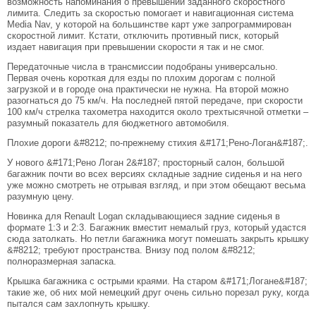
возможность напоминания о превышении заданного скоростного
лимита. Следить за скоростью помогает и навигационная система
Media Nav, у которой на большинстве карт уже запрограммирован
скоростной лимит. Кстати, отключить противный писк, который
издает навигация при превышении скорости я так и не смог.
Передаточные числа в трансмиссии подобраны универсально.
Первая очень короткая для езды по плохим дорогам с полной
загрузкой и в городе она практически не нужна. На второй можно
разогнаться до 75 км/ч. На последней пятой передаче, при скорости
100 км/ч стрелка тахометра находится около трехтысячной отметки –
разумный показатель для бюджетного автомобиля.
Плохие дороги &#8212; по-прежнему стихия &#171;Рено-Логан&#187;.
У нового &#171;Рено Логан 2&#187; просторный салон, большой
багажник почти во всех версиях складные задние сиденья и на него
уже можно смотреть не отрывая взгляд, и при этом обещают весьма
разумную цену.
Новинка для Renault Logan складывающиеся задние сиденья в
формате 1:3 и 2:3. Багажник вместит немалый груз, который удастся
сюда затолкать. Но петли багажника могут помешать закрыть крышку
&#8212; требуют пространства. Внизу под полом &#8212;
полноразмерная запаска.
Крышка багажника с острыми краями. На старом &#171;Логане&#187;
такие же, об них мой немецкий друг очень сильно порезал руку, когда
пытался сам захлопнуть крышку.