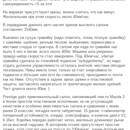
самоуверенность +5 за это!
На виражах присутствуют крены, можно считать это как минус.
Желательная при этом скорость около 40км/час.
В оправдание данного авто насчет кренов высокого салона
составляет 1540мм.
Выезжал на сухую гравийку (надо отметить, очень плохую гравийку)
с камнями, щебнем, речным песком, выбоинами, перекосами и
местами следов от трактора. В салоне при езде по гравийке нас
было 4 чел и багаж, всего около 400кг. Машина шла уверенно,
правда набор скорости стал заморожен. Под 40км/час, убитая
гравийка сделала из спокойной подвески "зубодробилку", но надо
отдать должное управляемость осталась внятной, местами обходил
легковишки, Нивы имели плюс только за счет энергоёмкости
подвески и больших шин (кто бы сомневался), проходимость почти
как на Ниве. Отсутствие в задних арках шумки и пластиковой
защиты, заставляло напрягаться от прилетающих мелких щебней.
Тест длился около 40км. )
Prestige даёт привлекательный салон, напомнивший чем-то Mazda 3
в более простом пластиковом исполнении, но не уступающий
качеством и особенно вместимостью салона в сравнении с моим
ранее D классом, посадка почти табуретная, 15 диски, стабилизатор
поперечной устойчивости, кондер, электрофарш, и конечно двигл V1,
6 16кл. Коробка передач работает четко, маленько длинноват рычаг
из-за высокой сидушки. В моторном отсеке присутствует простая
шумка, хотя спасает она на трассе до 100км/час, далее бодрый рев.