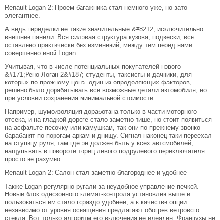
Renault Logan 2: Проем багажника стал немного уже, но зато
элегантнее.
А ведь переделки не такие значительные &#8212; исключительно
внешние панели. Вся силовая структура кузова, подвески, все
оставлено практически без изменений, между тем перед нами
совершенно иной Logan.
Учитывая, что в числе потенциальных покупателей нового
&#171;Рено-Логан 2&#187; студенты, таксисты и дачники, для
которых по-прежнему цена один из определяющих факторов,
решено было дорабатывать все возможные детали автомобиля, но
при условии сохранения минимальной стоимости.
Например, шумоизоляция доработана только в части моторного
отсека, и на гладкой дороге стало заметно тише, но стоит появиться
на асфальте песочку или камушкам, так они по прежнему звонко
барабанят по порогам аркам и днищу. Сигнал наконец-таки переехал
на ступицу руля, там где он должен быть у всех автомобилей,
нащупывать в повороте торец левого подрулевого переключателя
просто не разумно.
Renault Logan 2: Салон стал заметно благороднее и удобнее
Также Logan регулярно ругали за неудобное управление печкой.
Новый блок однозонного климат-контроля установлен выше и
пользоваться им стало гораздо удобнее, а в качестве опции
независимо от уровня оснащения предлагают обогрев ветрового
стекла. Вот только алгоритм его включения не идеален. Французы не