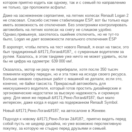
котором приятно ездить как одному, так и с семьей по направлению
не только, где проложили асфальт.
Даже на заснеженном серпантине, на летних колесах Renault Logan 2
не спасовал. Спасибо системе стабилизации ESP, вот бы только еще
иметь возможность ее отключения. Без электроники контролировать
автомобиль на летних колесах на снегу не слишком удобно.
Однако,привыкнув, захотелось ошейник отключить, но не тут-то
было, Logan не дает возможности легального отключения ESP
В аэропорт, чтобы лететь на тест нового Renault, я ехал на такси, это
был традиционный &#171;Логан&#187;, с сумрачным водителем за
рулем. Казалось, в этом тандеме уже ничто не может удивить, если
бы не цифра на одометре: 639 000 км!.
Оказалось, мотор ни разу не перебирали, хотя после 350 тысяч
поменяли коробку передач, но и эта тоже на исходе своего ресурса.
Больше никаких серьезных работ с машиной не делали, если это,
конечно, не байки таксиста. Прекрасный автомобиль для
неискушенного водителя, который готов простить дизайнерские и
эргономические недостатки за высокую надежность и скромную
цену. Для меня же первый &#171;Рено-Логан&#187; был мало
интересен, даже когда я ездил на подержанном Renault Symbol.
Новый &#171;Рено-Логан&#187; на автосалоне в Женеве.
Подходя к новому &#171;Рено-Логан 2&#187;, приятно видеть перед
собой пусть не шедевр дизайна, но уже возможно перспективную
покупку, за которую не стыдно перед друзьями и семьей.