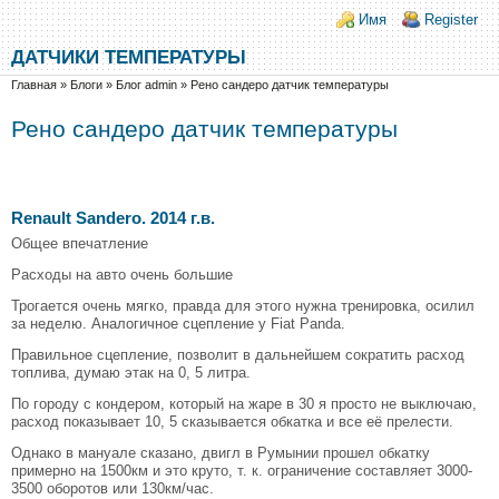
Перейти к основному содержанию
Skip to search
Login links
Имя
Register
ДАТЧИКИ ТЕМПЕРАТУРЫ
Вы здесь
Главная
»
Блоги
»
Блог admin
»
Рено сандеро датчик температуры
Рено сандеро датчик температуры
Renault Sandero. 2014 г.в.
Общее впечатление
Расходы на авто очень большие
Трогается очень мягко, правда для этого нужна тренировка, осилил
за неделю. Аналогичное сцепление у Fiat Panda.
Правильное сцепление, позволит в дальнейшем сократить расход
топлива, думаю этак на 0, 5 литра.
По городу с кондером, который на жаре в 30 я просто не выключаю,
расход показывает 10, 5 сказывается обкатка и все её прелести.
Однако в мануале сказано, двигл в Румынии прошел обкатку
примерно на 1500км и это круто, т. к. ограничение составляет 3000-
3500 оборотов или 130км/час.