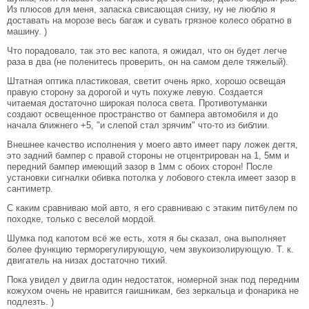
Из плюсов для меня, запаска свисающая снизу, ну не люблю я
доставать на морозе весь багаж и сувать грязное колесо обратно в
машину. )
Что порадовало, так это вес капота, я ожидал, что он будет легче
раза в два (не поленитесь проверить, он на самом деле тяжелый).
Штатная оптика пластиковая, светит очень ярко, хорошо освещая
правую сторону за дорогой и чуть похуже левую. Создается
читаемая достаточно широкая полоса света. Противотуманки
создают освещенное пространство от бампера автомобиля и до
начала ближнего +5, "и слепой стал зрячим" что-то из библии.
Внешнее качество исполнения у моего авто имеет пару ложек дегтя,
это задний бампер с правой стороны не отцентрирован на 1, 5мм и
передний бампер имеющий зазор в 1мм с обоих сторон! После
установки сигналки обивка потолка у лобового стекла имеет зазор в
сантиметр.
С каким сравниваю мой авто, я его сравниваю с этаким питбулем по
походке, только с веселой мордой.
Шумка под капотом всё же есть, хотя я бы сказал, она выполняет
более функцию терморегулирующую, чем звукоизолирующую. Т. к.
двигатель на низах достаточно тихий.
Пока увидел у двигла один недостаток, номерной знак под передним
кожухом очень не нравится гаишникам, без зеркальца и фонарика не
подлезть. )