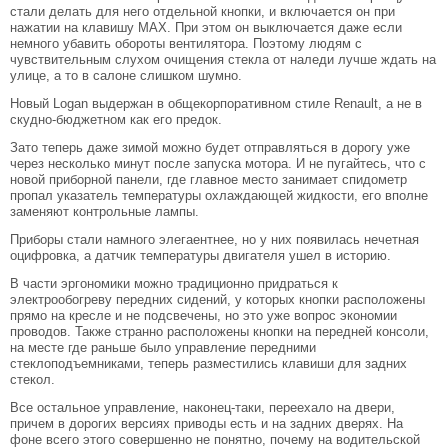
стали делать для него отдельной кнопки, и включается он при
нажатии на клавишу MAX. При этом он выключается даже если
немного убавить обороты вентилятора. Поэтому людям с
чувствительным слухом очищения стекла от наледи лучше ждать на
улице, а то в салоне слишком шумно.
Новый Logan выдержан в общекорпоративном стиле Renault, а не в
скудно-бюджетном как его предок.
Зато теперь даже зимой можно будет отправляться в дорогу уже
через несколько минут после запуска мотора. И не пугайтесь, что с
новой приборной панели, где главное место занимает спидометр
пропал указатель температуры охлаждающей жидкости, его вполне
заменяют контрольные лампы.
Приборы стали намного элегаентнее, но у них появилась нечетная
оцифровка, а датчик температуры двигателя ушел в историю.
В части эргономики можно традиционно придраться к
электрообогреву передних сидений, у которых кнопки расположены
прямо на кресле и не подсвечены, но это уже вопрос экономии
проводов. Также странно расположены кнопки на передней консоли,
на месте где раньше было управление передними
стеклоподъемниками, теперь разместились клавиши для задних
стекол.
Все остальное управление, наконец-таки, переехало на двери,
причем в дорогих версиях приводы есть и на задних дверях. На
фоне всего этого совершенно не понятно, почему на водительской