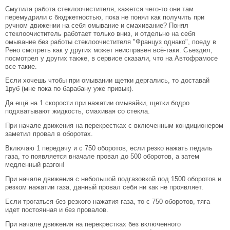
Смутила работа стеклоочистителя, кажется чего-то они там
перемудрили с бюджетностью, пока не понял как получить при
ручном движении на себя омывание и смахивание? Понял
стеклоочиститель работает только вниз, и отдельно на себя
омывание без работы стеклоочистителя "Француз однако", поеду в
Рено смотреть как у других может неисправен всё-таки. Съездил,
посмотрел у других также, в сервисе сказали, что на Автофрамосе
все такие.
Если хочешь чтобы при омывании щетки дергались, то доставай
1руб (мне пока по барабану уже привык).
Да ещё на 1 скорости при нажатии омывайки, щетки бодро
подхватывают жидкость, смахивая со стекла.
При начале движения на перекрестках с включенным кондиционером
заметил провал в оборотах.
Включаю 1 передачу и с 750 оборотов, если резко нажать педаль
газа, то появляется вначале провал до 500 оборотов, а затем
медленный разгон!
При начале движения с небольшой подгазовкой под 1500 оборотов и
резком нажатии газа, данный провал себя ни как не проявляет.
Если трогаться без резкого нажатия газа, то с 750 оборотов, тяга
идет постоянная и без провалов.
При начале движения на перекрестках без включенного