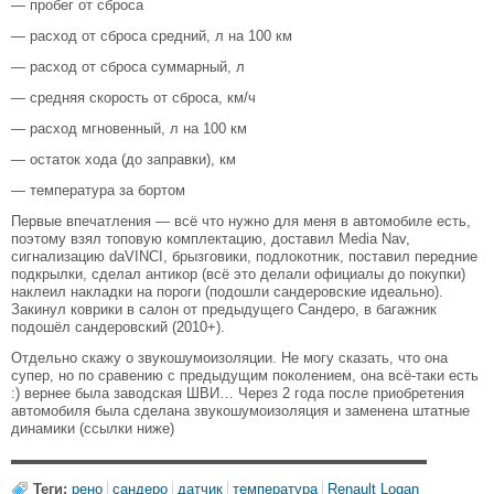
— пробег от сброса
— расход от сброса средний, л на 100 км
— расход от сброса суммарный, л
— средняя скорость от сброса, км/ч
— расход мгновенный, л на 100 км
— остаток хода (до заправки), км
— температура за бортом
Первые впечатления — всё что нужно для меня в автомобиле есть,
поэтому взял топовую комплектацию, доставил Media Nav,
сигнализацию daVINCI, брызговики, подлокотник, поставил передние
подкрылки, сделал антикор (всё это делали официалы до покупки)
наклеил накладки на пороги (подошли сандеровские идеально).
Закинул коврики в салон от предыдущего Сандеро, в багажник
подошёл сандеровский (2010+).
Отдельно скажу о звукошумоизоляции. Не могу сказать, что она
супер, но по сравению с предыдущим поколением, она всё-таки есть
:) вернее была заводская ШВИ… Через 2 года после приобретения
автомобиля была сделана звукошумоизоляция и заменена штатные
динамики (ссылки ниже)
▬▬▬▬▬▬▬▬▬▬▬▬▬▬▬▬▬▬▬▬▬▬▬▬▬▬▬▬▬
Теги:
рено
сандеро
датчик
температура
Renault Logan