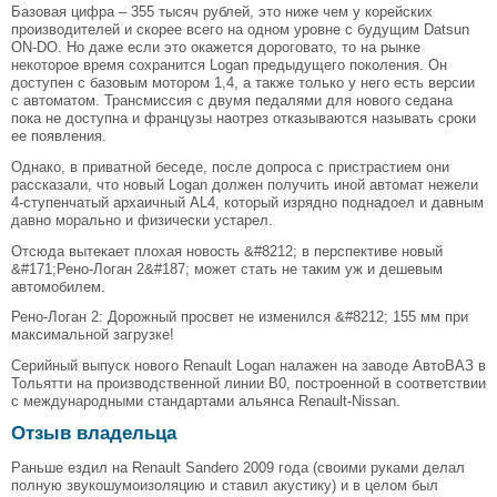
Базовая цифра – 355 тысяч рублей, это ниже чем у корейских
производителей и скорее всего на одном уровне с будущим Datsun
ON-DO. Но даже если это окажется дороговато, то на рынке
некоторое время сохранится Logan предыдущего поколения. Он
доступен с базовым мотором 1,4, а также только у него есть версии
с автоматом. Трансмиссия с двумя педалями для нового седана
пока не доступна и французы наотрез отказываются называть сроки
ее появления.
Однако, в приватной беседе, после допроса с пристрастием они
рассказали, что новый Logan должен получить иной автомат нежели
4-ступенчатый архаичный AL4, который изрядно поднадоел и давным
давно морально и физически устарел.
Отсюда вытекает плохая новость &#8212; в перспективе новый
&#171;Рено-Логан 2&#187; может стать не таким уж и дешевым
автомобилем.
Рено-Логан 2: Дорожный просвет не изменился &#8212; 155 мм при
максимальной загрузке!
Серийный выпуск нового Renault Logan налажен на заводе АвтоВАЗ в
Тольятти на производственной линии B0, построенной в соответствии
с международными стандартами альянса Renault-Nissan.
Отзыв владельца
Раньше ездил на Renault Sandero 2009 года (своими руками делал
полную звукошумоизоляцию и ставил акустику) и в целом был