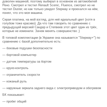
доволен машиной, поэтому выбирал в основном из автомобилей
Рено. Смотрел и тестил Renault Scenic, Fluence, смотрел но не
тестил Duster, но как только увидел Stepway и проехался на нём,
понял, что это моя машина.
Серая платина, на мой взгляд, для неё идеальный цвет (хотя в
голубом тоже красиво). Да что там говорить по сравнению с
предыдущей версией Сандер и Степвеев этот цвет один из трёх,
которые не изменили. Зачем менять совершенство ;)
В топовой комплектации (в Украине она называется "Stepway+") по
сравнению с базой дополнительно есть:
— боковые подушки безопасности
— бортовой компьютер
— датчик температуры за бортом
— круиз-контроль
— ограничитель скорости
— кожаный руль
— наружные зеркала заднего вида с электроприводом и обогревом
БК показывает:
— пробег общий