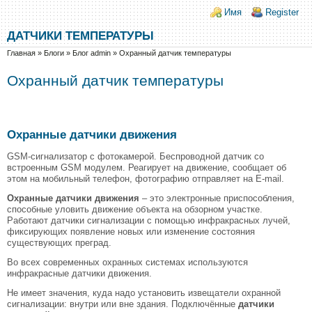
Перейти к основному содержанию
Skip to search
Login links
Имя
Register
ДАТЧИКИ ТЕМПЕРАТУРЫ
Вы здесь
Главная
»
Блоги
»
Блог admin
»
Охранный датчик температуры
Охранный датчик температуры
Охранные датчики движения
GSM-сигнализатор с фотокамерой. Беспроводной датчик со
встроенным GSM модулем. Реагирует на движение, сообщает об
этом на мобильный телефон, фотографию отправляет на E-mail.
Охранные датчики движения
– это электронные приспособления,
способные уловить движение объекта на обзорном участке.
Работают датчики сигнализации с помощью инфракрасных лучей,
фиксирующих появление новых или изменение состояния
существующих преград.
Во всех современных охранных системах используются
инфракрасные датчики движения.
Не имеет значения, куда надо установить извещатели охранной
сигнализации: внутри или вне здания. Подключённые
датчики