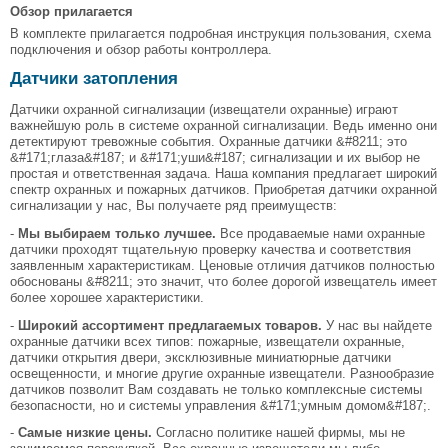
Обзор прилагается
В комплекте прилагается подробная инструкция пользования, схема
подключения и обзор работы контроллера.
Датчики затопления
Датчики охранной сигнализации (извещатели охранные) играют
важнейшую роль в системе охранной сигнализации. Ведь именно они
детектируют тревожные события. Охранные датчики &#8211; это
&#171;глаза&#187; и &#171;уши&#187; сигнализации и их выбор не
простая и ответственная задача. Наша компания предлагает широкий
спектр охранных и пожарных датчиков. Приобретая датчики охранной
сигнализации у нас, Вы получаете ряд преимуществ:
-
Мы выбираем только лучшее.
Все продаваемые нами охранные
датчики проходят тщательную проверку качества и соответствия
заявленным характеристикам. Ценовые отличия датчиков полностью
обоснованы &#8211; это значит, что более дорогой извещатель имеет
более хорошее характеристики.
-
Широкий ассортимент предлагаемых товаров.
У нас вы найдете
охранные датчики всех типов: пожарные, извещатели охранные,
датчики открытия двери, эксклюзивные миниатюрные датчики
освещенности, и многие другие охранные извещатели. Разнообразие
датчиков позволит Вам создавать не только комплексные системы
безопасности, но и системы управления &#171;умным домом&#187;.
-
Самые низкие цены.
Согласно политике нашей фирмы, мы не