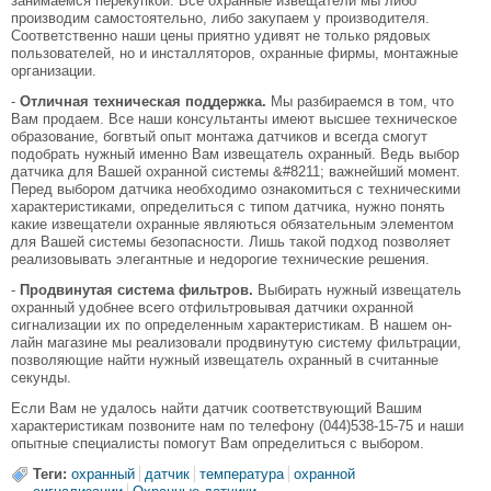
занимаемся перекупкой. Все охранные извещатели мы либо
производим самостоятельно, либо закупаем у производителя.
Соответственно наши цены приятно удивят не только рядовых
пользователей, но и инсталляторов, охранные фирмы, монтажные
организации.
-
Отличная техническая поддержка.
Мы разбираемся в том, что
Вам продаем. Все наши консультанты имеют высшее техническое
образование, богвтый опыт монтажа датчиков и всегда смогут
подобрать нужный именно Вам извещатель охранный. Ведь выбор
датчика для Вашей охранной системы &#8211; важнейший момент.
Перед выбором датчика необходимо ознакомиться с техническими
характеристиками, определиться с типом датчика, нужно понять
какие извещатели охранные являються обязательным элементом
для Вашей системы безопасности. Лишь такой подход позволяет
реализовывать элегантные и недорогие технические решения.
-
Продвинутая система фильтров.
Выбирать нужный извещатель
охранный удобнее всего отфильтровывая датчики охранной
сигнализации их по определенным характеристикам. В нашем он-
лайн магазине мы реализовали продвинутую систему фильтрации,
позволяющие найти нужный извещатель охранный в считанные
секунды.
Если Вам не удалось найти датчик соответствующий Вашим
характеристикам позвоните нам по телефону (044)538-15-75 и наши
опытные специалисты помогут Вам определиться с выбором.
Теги:
охранный
датчик
температура
охранной