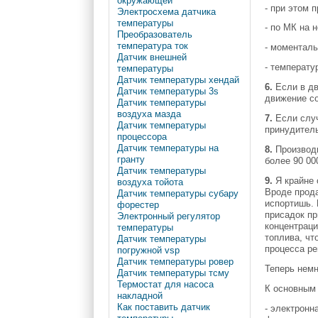
окружающей
- при этом 
Электросхема датчика
температуры
- по МК на 
Преобразователь
температура ток
- моменталь
Датчик внешней
- температу
температуры
Датчик температуры хендай
6.
Если в дв
Датчик температуры 3s
движение со
Датчик температуры
воздуха мазда
7.
Если случ
Датчик температуры
принудител
процессора
Датчик температуры на
8.
Производи
гранту
более 90 00
Датчик температуры
9.
Я крайне 
воздуха тойота
Вроде прода
Датчик температуры субару
испортишь.
форестер
присадок пр
Электронный регулятор
концентраци
температуры
топлива, чт
Датчик температуры
процесса ре
погружной vsp
Датчик температуры ровер
Теперь немн
Датчик температуры тсму
Термостат для насоса
К основным
накладной
Как поставить датчик
- электронн