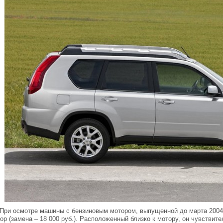
При осмотре машины с бензиновым мотором, выпущенной до марта 2004 
ор (замена – 18 000 руб.). Расположенный близко к мотору, он чувствите