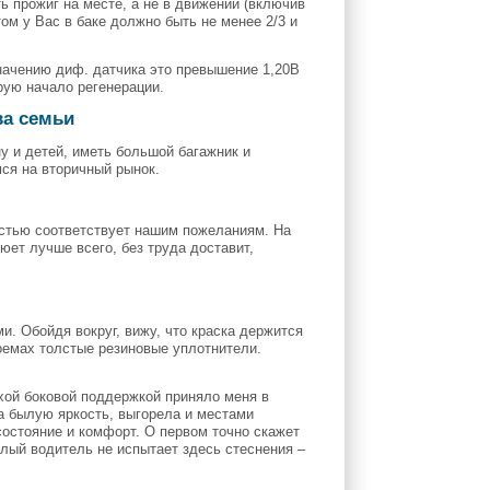
ь прожиг на месте, а не в движении (включив
ом у Вас в баке должно быть не менее 2/3 и
начению диф. датчика это превышение 1,20В
ирую начало регенерации.
ава семьи
у и детей, иметь большой багажник и
мся на вторичный рынок.
остью соответствует нашим пожеланиям. На
люет лучше всего, без труда доставит,
и. Обойдя вокруг, вижу, что краска держится
оемах толстые резиновые уплотнители.
охой боковой поддержкой приняло меня в
ла былую яркость, выгорела и местами
состояние и комфорт. О первом точно скажет
слый водитель не испытает здесь стеснения –