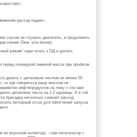
возростают;
движении расход падает;
ем случае не глушить двигатель, а продолжить
растояние 15км. или более).
нный режим" надо ехать к ОД и делать
 перед очередной заменой масла при пробегах
ся дизель с цетановым числом не менее 50.
о, но как говориться кашу маслом не
еработке нефтепродуктов на тему о составе
днять цетановое число на 1-2 еденицы. А в той
эта присадка несколько снижает расход
теплить моторный отсек для облегчения запуска
авто.
 во впускной колектор); - сам катализатор с