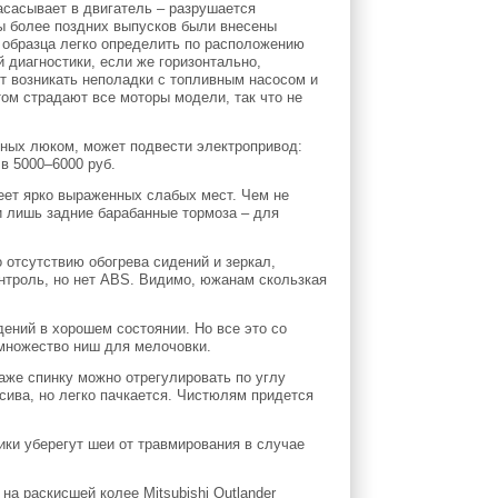
асасывает в двигатель – разрушается
ы более поздних выпусков были внесены
о образца легко определить по расположению
 диагностики, если же горизонтально,
ут возникать неполадки с топливным насосом и
ом страдают все моторы модели, так что не
нных люком, может подвести электропривод:
в 5000–6000 руб.
меет ярко выраженных слабых мест. Чем не
и лишь задние барабанные тормоза – для
 отсутствию обогрева сидений и зеркал,
онтроль, но нет ABS. Видимо, южанам скользкая
ений в хорошем состоянии. Но все это со
и множество ниш для мелочовки.
аже спинку можно отрегулировать по углу
асива, но легко пачкается. Чистюлям придется
ики уберегут шеи от травмирования в случае
а раскисшей колее Mitsubishi Outlander