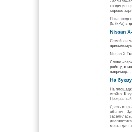
- если зажё
кондиционер
хорошо зар
Пока предпо
(5,7kPa) в 
Nissan X-
Семейная ма
приемлемую 
Nissan X-Tra
Слово «парк
работу, в м
например…
На букву
На площадке
стойко. К к
Прекрасный 
Дверь откры
объятия. Зд
засалилась.
диагностика
места для н