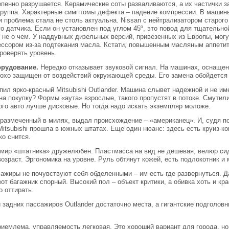
епенно разрушается. Керамические соты разваливаются, а их частички з
группа. Характерные симптомы дефекта – падение компрессии. В машин
и проблема стала не столь актуальна. Nissan с нейтрализатором старог
о датчика. Если он установлен под углом 45º, это повод для тщательной
 не о чем. У наддувных дизельных версий, привезенных из Европы, мог
ссором из-за подтекания масла. Кстати, повышенным масляным аппетит
роверять уровень.
орудование.
Нередко отказывает звуковой сигнал. На машинах, оснаще
охо защищен от воздействий окружающей среды. Его замена обойдется 
пил ярко-красный Mitsubishi Outlander. Машина слывет надежной и не и
на покупку? Формы «аута» взрослые, такого пропустят в потоке. Смутил
го авто лучше дисковые. Но тогда надо искать экземпляр моложе.
размеченный в милях, выдал происхождение – «американец». И, судя по
itsubishi прошла в южных штатах. Еще один нюанс: здесь есть круиз-к
ко снится.
мир «штатника» дружелюбен. Пластмасса на вид не дешевая, велюр сид
возраст. Эргономика на уровне. Руль обтянут кожей, есть подлокотник 
ажиры не почувствуют себя обделенными – им есть где развернуться. Д
вот багажник спорный. Высокий пол – объект критики, а обивка хоть и кр
о оттирать.
 задних пассажиров Outlander достаточно места, а гигантские подголовн
иемлема, управляемость легковая. Это хороший вариант для города, но н