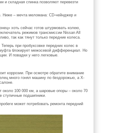
ми и складная спинка позволяют перевезти
о. Ниже – мечта меломана: CD-чейнджер и
онец» хоть сейчас готов штурмовать колею,
еключатель режимов трансмиссии Nissan All
иво, так как тянут только передние колеса.
 Теперь при пробуксовке передних колес в
– муфта блокирует межосевой дифференциал. Но
ции. И повадки у него легковые.
ит коррозии. При осмотре обратите внимание
делец много гонял машину по бездорожью, а X-
салоне.
 около 100 000 км, а шаровые опоры – около 70
ие ступичные подшипники.
пробеге может потребовать ремонта передний