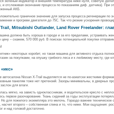
гся зелёный индикатор и внешняя температура ниже нуля, советую делат
, и отслеживая окончание процесса по показаниям диф. датчика). При эт
яженный АКБ.
ложительно граничное значение для запуска процесса регенерации по з
движении и прогреве двигателя до 75C. Так что резкие ускорения провоц
Trail, Mitsubishi Outlander, Land Rover Freelander: гл
шина должна быть хороша в городе и за его пределами, устраивать жен
цену – скажем, 570 000 руб. В поисках потенциальной покупки отправи
il
етник» некоторых коробит, но такая машина для активного отдыха полн
агазин за покупками, на опушку грибного леса и к любимому месту, где к
 «икс»
 автосалона Nissan X-Trail выделяется не по-азиатски жесткими формам
узовным панелям тоже нет претензий. Зазоры минимальны, в дверных пр
заслон для влаги.
лась мягко, на зависть одноклассникам, и водительское кресло с непл
есь первое разочарование. Ткань сидений за годы эксплуатации потеря
 Но для пожилого экземпляра это мелочь. Гораздо важнее техническое 
, насчет второго – собственная спина и то, что ниже. Мои ощущения: ро
ог и над головой достаточно.