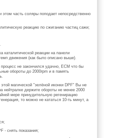
ри этом часть соляры поподает непосредственно
талитическую реакцию по сжиганию частиц сажи;
.
а каталитической реакции на панели
темп движения (как было описано выше).
 процесс не закончился удачно, ECM что бы
ьные обороты до 2000rpm и в память
ь.
и этой магической "зелёной иконки DPF" Вы не
на нейтралке держите обороты не менее 2000
райней мере принудительную регенирацию
енерация, то можно не кататься 10-ть минут, а
ся;
F - снять показания;