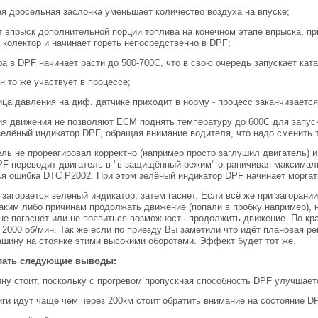
ая дросельная заслонка уменьшает количество воздуха на впуске;
т впрыск дополнительной порции топлива на конечном этапе впрыска, п
 колектор и начинает гореть непосредственно в DPF;
ра в DPF начинает расти до 500-700С, что в свою очередь запускает ка
н то же участвует в процессе;
ница давления на диф. датчике приходит в норму - процесс заканчивается
я движения не позволяют ECM поднять температуру до 600С для запуск
зелёный индикатор DPF, обращая внимание водителя, что надо сменить 
ль не прореагировал корректно (например просто заглушил двигатель) и
F переводит двигатель в "в защищённый режим" ограничивая максимал
я ошибка DTC P2002. При этом зелёный индикатор DPF начинает моргат
 загорается зеленый индикатор, затем гаснет. Если всё же при загорани
аким либо причинам продолжать движение (попали в пробку например), 
не погаснет или не появиться возможность продолжить движение. По к
 2000 об/мин. Так же если по приезду Вы заметили что идёт плановая рег
шину на стоянке этими высокими оборотами. Эффект будет тот же.
лать следующие выводы:
ину стоит, поскольку с прогревом пропускная способность DPF улучшает
иги идут чаще чем через 200км стоит обратить внимание на состояние DP