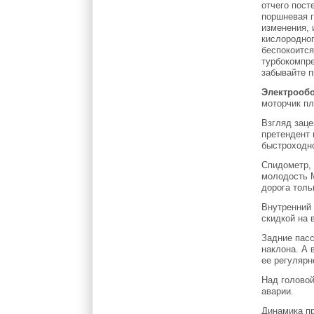
отчего пост
поршневая 
изменения, 
кислородног
беспокоится
турбокомпре
забывайте п
Электрооб
моторчик пл
Взгляд заце
претендент 
быстроходно
Спидометр, 
молодость M
дорога толь
Внутренний 
скидкой на 
Задние пасс
наклона. А 
ее регулярн
Над головой
аварии.
Динамика пр