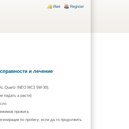
Login links
Имя
Register
исправности и лечение
AL Quartz INEO MC3 5W-30).
е падать а расти).
сло.
ежимов прожига.
генирации по пробегу, если да то продолжить