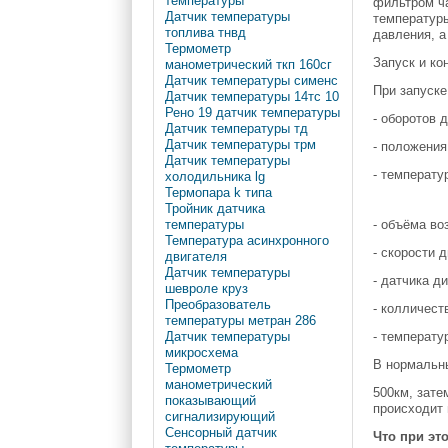
температуры
фильтром ча
Датчик температуры
температуры
топлива тнвд
давления, а
Термометр
Запуск и ко
манометрический ткп 160сг
Датчик температуры сименс
При запуске
Датчик температуры 14тс 10
Рено 19 датчик температуры
- оборотов 
Датчик температуры тд
Датчик температуры трм
- положения
Датчик температуры
- температ
холодильника lg
Термопара k типа
Тройник датчика
- объёма во
температуры
Температура асинхронного
- скорости 
двигателя
Датчик температуры
- датчика д
шевроле круз
Преобразователь
- колличест
температуры метран 286
- температу
Датчик температуры
микросхема
В нормальны
Термометр
манометрический
500км, зате
показывающий
происходит 
сигнализирующий
Сенсорный датчик
Что при эт