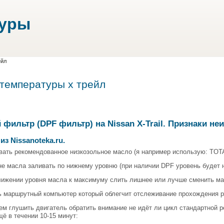
туры
ейл
 температуры х трейл
фильтр (DPF фильтр) на Nissan X-Trail. Признаки не
из Nissanoteka.ru.
ать рекомендованное низкозольное масло (я например использую: TOT
е масла заливать по нижнему уровню (при наличии DPF уровень будет н
ижении уровня масла к максимуму слить лишнее или лучше сменить ма
 маршрутный компьютер который облегчит отслеживание прохождения р
м глушить двигатель обратить внимание не идёт ли цикл стандартной ре
ё в течении 10-15 минут: