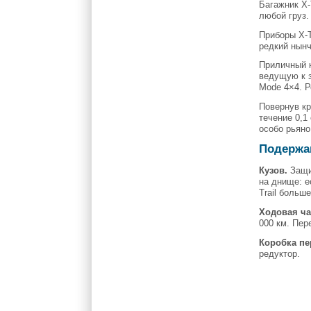
Багажник X-
любой груз.
Приборы X-T
редкий нынч
Приличный к
ведущую к з
Mode 4×4. Р
Повернув кр
течение 0,1
особо рьяно
Подержан
Кузов.
Защи
на днище: е
Trail больш
Ходовая ча
000 км. Пер
Коробка пе
редуктор.