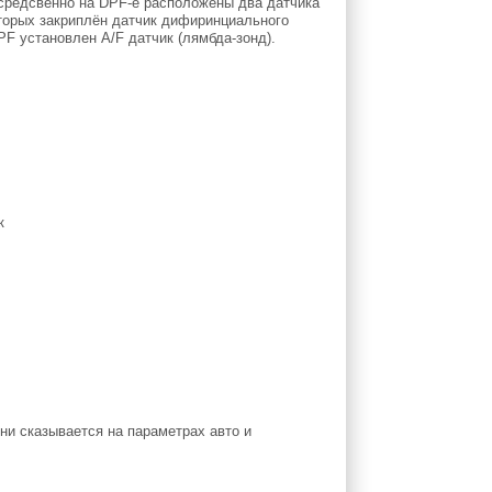
осредсвенно на DPF-е расположены два датчика
которых закриплён датчик дифиринциального
PF установлен A/F датчик (лямбда-зонд).
 ни сказывается на параметрах авто и