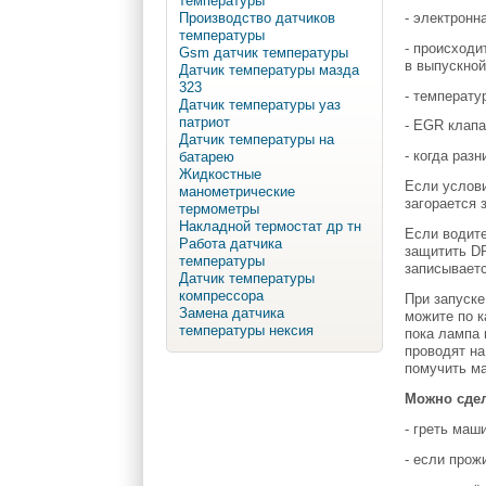
температуры
- электронн
Производство датчиков
температуры
- происходи
Gsm датчик температуры
в выпускной
Датчик температуры мазда
323
- температу
Датчик температуры уаз
патриот
- EGR клапа
Датчик температуры на
- когда раз
батарею
Жидкостные
Если услови
манометрические
загорается 
термометры
Накладной термостат др тн
Если водите
Работа датчика
защитить DP
температуры
записываетс
Датчик температуры
компрессора
При запуске
Замена датчика
можите по к
температуры нексия
пока лампа 
проводят на
помучить ма
Можно сде
- греть маш
- если прож