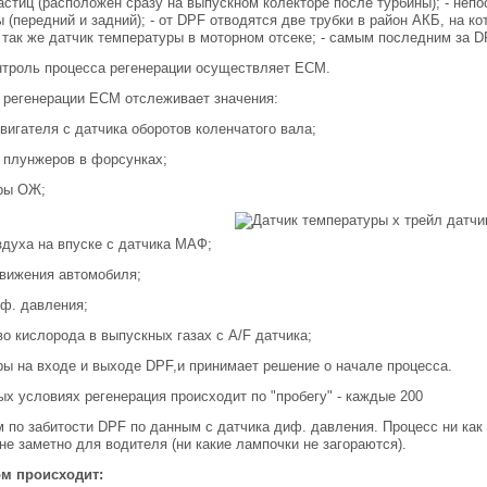
стиц (расположен сразу на выпускном колекторе после турбины); - неп
 (передний и задний); - от DPF отводятся две трубки в район АКБ, на 
 так же датчик температуры в моторном отсеке; - самым последним за D
нтроль процесса регенерации осуществляет ECM.
 регенерации ECM отслеживает значения:
двигателя с датчика оборотов коленчатого вала;
 плунжеров в форсунках;
уры ОЖ;
здуха на впуске с датчика МАФ;
движения автомобиля;
иф. давления;
во кислорода в выпускных газах с A/F датчика;
ры на входе и выходе DPF,и принимает решение о начале процесса.
х условиях регенерация происходит по "пробегу" - каждые 200
м по забитости DPF по данным с датчика диф. давления. Процесс ни как
не заметно для водителя (ни какие лампочки не загораются).
ом происходит: