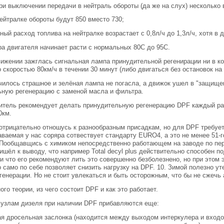
при выключении передачи в нейтраль обороты (да же на слух) несколько 
нейтралке обороты будут 850 вместо 730;
ный расход топлива на нейтралке возрастает с 0,8л/ч до 1,3л/ч, хотя в 
ра двигателя начинает расти с нормальных 80С до 95С.
ижении зажглась сигнальная лампа принудительной регенирации ни в ко
 скоростью 80км/ч в течении 30 минут (либо двигаться без остановок на 
илось страшное и зелёная лампа не погасла, а движок ушел в "защище
ьную регенерацию с заменой масла и фильтра.
тель рекомендует делать принудительную регенерацию DPF каждый раз
0км.
отрицательно отношусь к разнообразным присадкам, но для DPF требует
ваемая у нас соряра сотвествует стандарту EURO4, а это не менее 51-г
 Пообщавщись с химиком непосредственно работающем на заводе по пер
ишёл к выводу, что например Total decyl plus действительно способен по
и что его рекомендуют лить это совершенно безболезнено, но при этом 
о само по себе позволяет снизить нагрузку на DPF. 10. Зимой полезно у
генерации. Но не стоит увлекаться и быть осторожным, что бы не сжечь 
ого теории, из чего состоит DPF и как это работает.
 узлам дизеля при наличии DPF прибавляются еще:
ая дросельная заслонка (находится между выходом интеркулера и входом