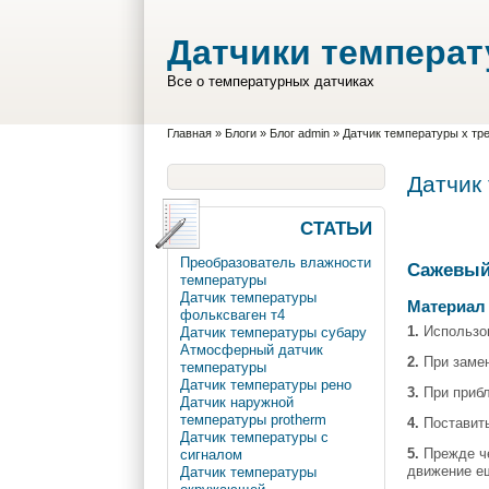
Перейти к основному содержанию
Skip to search
Датчики темпера
Все о температурных датчиках
Вы здесь
Главная
»
Блоги
»
Блог admin
»
Датчик температуры х тр
Датчик
СТАТЬИ
Преобразователь влажности
Сажевый 
температуры
Датчик температуры
Материал 
фольксваген т4
1.
Использов
Датчик температуры субару
Атмосферный датчик
2.
При замен
температуры
Датчик температуры рено
3.
При прибл
Датчик наружной
температуры protherm
4.
Поставить
Датчик температуры с
5.
Прежде че
сигналом
движение ещ
Датчик температуры