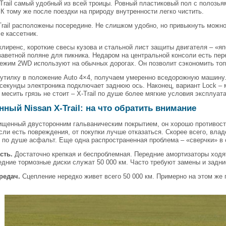
Trail самый удобный из всей троицы. Ровный пластиковый пол с полозья
 К тому же после поездки на природу внутренности легко чистить.
rail расположены посередине. Не слишком удобно, но привыкнуть можн
е кассетник.
лиренс, короткие свесы кузова и стальной лист защиты двигателя – «яп
аветной поляне для пикника. Недаром на центральной консоли есть пер
ежим 2WD используют на обычных дорогах. Он позволит сэкономить топл
утилку в положение Auto 4×4, получаем умеренно вседорожную машину.
 секунды электроника подключает заднюю ось. Наконец, вариант Lock 
 месить грязь не стоит – X-Trail по душе более мягкие условия эксплуата
ный Nissan X-Trail: на что обратить внимание
щенный двусторонним гальваническим покрытием, он хорошо противосто
сли есть повреждения, от покупки лучше отказаться. Скорее всего, вла
е по душе асфальт. Еще одна распространенная проблема – «сверчки» в 
сть.
Достаточно крепкая и беспроблемная. Передние амортизаторы ходят
едние тормозные диски служат 50 000 км. Часто требуют замены и задн
редач.
Сцепление нередко живет всего 50 000 км. Примерно на этом же 