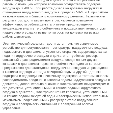
подачи наддувочного воздуха в двигатель на всех режимах его
работы, с помощью которого возможно осуществлять подогрев
воздуха до 60-80 o С при работе дизеля на долевых нагрузках и
охлаждение наддувочного воздуха в пределах 50-40 o С при работе
на номинальном и близких к номинальному режимах. Техническим
результатом, достигаемым при этом, является повышение
эффективности работы двигателя путем предотвращения
конденсации влаги в теплообменнике и поддержания температуры
наддувочного воздуха выше точки росы на долевых нагрузках
работы двигателя.
Этот технический результат достигается тем, что заявляемое
устройство для регулирования температуры наддувочного воздуха,
подаваемого в двигатель внутреннего сгорания, содержащее канал
подачи наддувочного воздуха в двигатель, турбокомпрессор,
связанный с распределителем воздуха, соединенным двумя
каналами с двигателем через теплообменники, один из которых
предназначен для охлаждения наддувочного воздуха и присоединен
к каналам подвода и отвода забортной воды, а другой - для его
подогрева и подсоединен к источнику подогрева, а третьим каналом
распределитель соединен с каналом подачи наддувочного воздуха в
двигатель, дополнительно снабжено электрическим психрометром и
его датчиком, установленными на канале подачи наддувочного
воздуха в двигатель, электромагнитным клапаном, установленным
на канале подачи забортной воды и электрическим исполнительным
механизмом, подключенным к распределителю наддувочного
воздуха и электрически связанным с электронным блоком
управления.