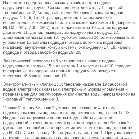
На чертеже представлена схема устройства для подачи
наддувочного воздуха. Схема содержит двигатель 1, "горячий"
теплообменник 2, "холодный" теплообменник 3, каналы подачи
воздуха 4, 5, 6, 15, 21, распределитель 7, электрический
исполнительный механизм 8, электрический психрометр 9 (например,
ИВТМ - 7МК, ИВГ - 1МК), датчик психрометра 10, датчик нагрузки
двигателя 11, датчик температуры наддувочного воздуха 12,
электромагнитный клапан 13, турбокомпрессор 14, электронный блок
управления 16, каналы подвода и отвода источника подогрева
(например, внутренний контур системы охлаждения) 17, 18, каналы
подвода и отвода забортной воды 19, 20.
Электрический психрометр 9 установлен на канале подачи
наддувочного воздуха 15 в двигатель 1 и через датчик 10 передает
информацию о содержании влаги в наддувочном воздухе в
электронный блок управления 16.
Электромагнитный клапан 13 установлен на канале 19 забортной
воды и электрически связан с электронным блоком управления и
предназначен для регулирования количества воды, направляемой на
"холодный" теплообменник 3.
"Горячий" теплообменник 2 установлен на канале 4, к нему
подключены каналы подвода и отвода источника подогрева 17, 18.
На долевых нагрузках и холостом ходу работы двигателя
наддувочный воздух по каналу 4 проходит через теплообменник 2,
где за счет теплообмена с горячим источником тепла подогревается
до 60-80 o С и по каналу 15 поступает в двигатель 1. При увеличении
нагрузки, когда температура наддувочного воздуха становится
над.в.