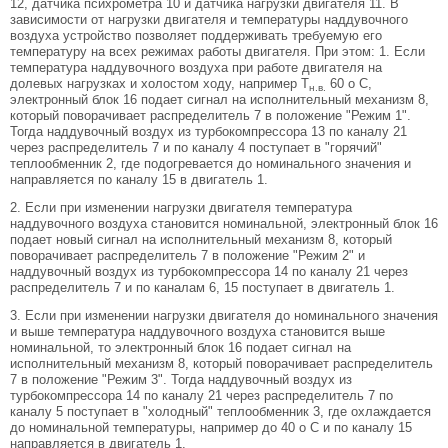
12, датчика психрометра 10 и датчика нагрузки двигателя 11. В
зависимости от нагрузки двигателя и температуры наддувочного
воздуха устройство позволяет поддерживать требуемую его
температуру на всех режимах работы двигателя. При этом: 1. Если
температура наддувочного воздуха при работе двигателя на
долевых нагрузках и холостом ходу, например Т
60 o С,
н.в.
электронный блок 16 подает сигнал на исполнительный механизм 8,
который поворачивает распределитель 7 в положение "Режим 1".
Тогда наддувочный воздух из турбокомпрессора 13 по каналу 21
через распределитель 7 и по каналу 4 поступает в "горячий"
теплообменник 2, где подогревается до номинального значения и
направляется по каналу 15 в двигатель 1.
2. Если при изменении нагрузки двигателя температура
наддувочного воздуха становится номинальной, электронный блок 16
подает новый сигнал на исполнительный механизм 8, который
поворачивает распределитель 7 в положение "Режим 2" и
наддувочный воздух из турбокомпрессора 14 по каналу 21 через
распределитель 7 и по каналам 6, 15 поступает в двигатель 1.
3. Если при изменении нагрузки двигателя до номинального значения
и выше температура наддувочного воздуха становится выше
номинальной, то электронный блок 16 подает сигнал на
исполнительный механизм 8, который поворачивает распределитель
7 в положение "Режим 3". Тогда наддувочный воздух из
турбокомпрессора 14 по каналу 21 через распределитель 7 по
каналу 5 поступает в "холодный" теплообменник 3, где охлаждается
до номинальной температуры, например до 40 o С и по каналу 15
направляется в двигатель 1.