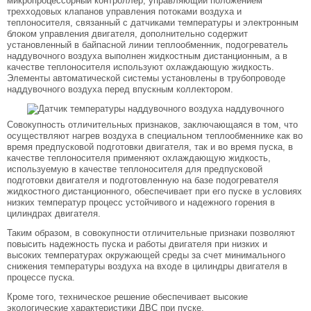
микропроцессорный контроллер, управляющий положением
трехходовых клапанов управления потоками воздуха и
теплоносителя, связанный с датчиками температуры и электронным
блоком управления двигателя, дополнительно содержит
установленный в байпасной линии теплообменник, подогреватель
наддувочного воздуха выполнен жидкостным дистанционным, а в
качестве теплоносителя используют охлаждающую жидкость.
Элементы автоматической системы установлены в трубопроводе
наддувочного воздуха перед впускным коллектором.
Совокупность отличительных признаков, заключающаяся в том, что
осуществляют нагрев воздуха в специальном теплообменнике как во
время предпусковой подготовки двигателя, так и во время пуска, в
качестве теплоносителя применяют охлаждающую жидкость,
используемую в качестве теплоносителя для предпусковой
подготовки двигателя и подготовленную на базе подогревателя
жидкостного дистанционного, обеспечивает при его пуске в условиях
низких температур процесс устойчивого и надежного горения в
цилиндрах двигателя.
Таким образом, в совокупности отличительные признаки позволяют
повысить надежность пуска и работы двигателя при низких и
высоких температурах окружающей среды за счет минимального
снижения температуры воздуха на входе в цилиндры двигателя в
процессе пуска.
Кроме того, техническое решение обеспечивает высокие
экологические характеристики ДВС при пуске.