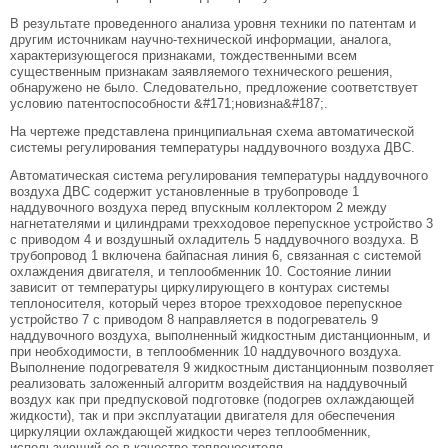
В результате проведенного анализа уровня техники по патентам и
другим источникам научно-технической информации, аналога,
характеризующегося признаками, тождественными всем
существенным признакам заявляемого технического решения,
обнаружено не было. Следовательно, предложение соответствует
условию патентоспособности &#171;новизна&#187;.
На чертеже представлена принципиальная схема автоматической
системы регулирования температуры наддувочного воздуха ДВС.
Автоматическая система регулирования температуры наддувочного
воздуха ДВС содержит установленные в трубопроводе 1
наддувочного воздуха перед впускным коллектором 2 между
нагнетателями и цилиндрами трехходовое перепускное устройство 3
с приводом 4 и воздушный охладитель 5 наддувочного воздуха. В
трубопровод 1 включена байпасная линия 6, связанная с системой
охлаждения двигателя, и теплообменник 10. Состояние линии
зависит от температуры циркулирующего в контурах системы
теплоносителя, который через второе трехходовое перепускное
устройство 7 с приводом 8 направляется в подогреватель 9
наддувочного воздуха, выполненный жидкостным дистанционным, и
при необходимости, в теплообменник 10 наддувочного воздуха.
Выполнение подогревателя 9 жидкостным дистанционным позволяет
реализовать заложенный алгоритм воздействия на наддувочный
воздух как при предпусковой подготовке (подогрев охлаждающей
жидкости), так и при эксплуатации двигателя для обеспечения
циркуляции охлаждающей жидкости через теплообменник,
использующий ее в качестве теплоносителя.