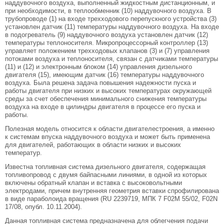
наддувочного воздуха, выполненный жидкостным дистанционным, и
при необходимости, в теплообменник (10) наддувочного воздуха. В
трубопроводе (1) на входе трехходового перепускного устройства (3)
установлен датчик (11) температуры наддувочного воздуха. На входе
в подогреватель (9) наддувочного воздуха установлен датчик (12)
температуры теплоносителя. Микропроцессорный контроллер (13)
управляет положением трехходовых клапанов (3) и (7) управления
потоками воздуха и теплоносителя, связан с датчиками температуры
(11) и (12) и электронным блоком (14) управления дизельного
двигателя (15), имеющим датчик (16) температуры наддувочного
воздуха. Была решена задача повышения надежности пуска и
работы двигателя при низких и высоких температурах окружающей
среды за счет обеспечения минимального снижения температуры
воздуха на входе в цилиндры двигателя в процессе его пуска и
работы.
Полезная модель относится к области двигателестроения, а именно
к системам впуска наддувочного воздуха и может быть применена
для двигателей, работающих в области низких и высоких
температур.
Известна топливная система дизельного двигателя, содержащая
топливопровод с двумя байпасными линиями, в одной из которых
включены обратный клапан и вставка с высоковольтными
электродами, причем внутренняя геометрия вставки спрофилирована
в виде параболоида вращения (RU 2239719, МПК 7 F02M 55/02, F02N
17/08, опубл. 10.11.2004).
Данная топливная система предназначена для облегчения подачи