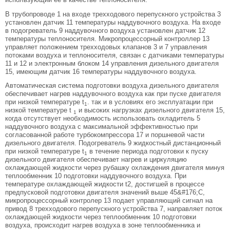
В трубопроводе 1 на входе трехходового перепускного устройства 3
установлен датчик 11 температуры наддувочного воздуха. На входе
в подогреватель 9 наддувочного воздуха установлен датчик 12
температуры теплоносителя. Микропроцессорный контроллер 13
управляет положением трехходовых клапанов 3 и 7 управления
потоками воздуха и теплоносителя, связан с датчиками температуры
11 и 12 и электронным блоком 14 управления дизельного двигателя
15, имеющим датчик 16 температуры наддувочного воздуха.
Автоматическая система подготовки воздуха дизельного двигателя
обеспечивает нагрев наддувочного воздуха как при пуске двигателя
при низкой температуре t
. так и в условиях его эксплуатации при
1
низкой температуре t
и высоких нагрузках дизельного двигателя 15,
1
когда отсутствует необходимость использовать охладитель 5
наддувочного воздуха с максимальной эффективностью при
согласованной работе турбокомпрессора 17 и поршневой части
дизельного двигателя. Подогреватель 9 жидкостный дистанционный
при низкой температуре t
в течение периода подготовки к пуску
1
дизельного двигателя обеспечивает нагрев и циркуляцию
охлаждающей жидкости через рубашку охлаждения двигателя минуя
теплообменник 10 подготовки наддувочного воздуха. При
температуре охлаждающей жидкости t2, достигшей в процессе
предпусковой подготовки двигателя значений выше 45&#176;C,
микропроцессорный контролер 13 подает управляющий сигнал на
привод 8 трехходового перепускного устройства 7, направляет поток
охлаждающей жидкости через теплообменник 10 подготовки
воздуха, происходит нагрев воздуха в зоне теплообменника и