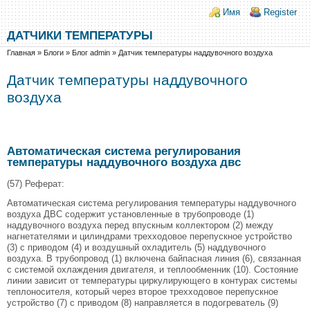
Перейти к основному содержанию
Skip to search
Login links
Имя
Register
ДАТЧИКИ ТЕМПЕРАТУРЫ
Вы здесь
Главная
»
Блоги
»
Блог admin
»
Датчик температуры наддувочного воздуха
Датчик температуры наддувочного
воздуха
Автоматическая система регулирования
температуры наддувочного воздуха двс
(57) Реферат:
Автоматическая система регулирования температуры наддувочного
воздуха ДВС содержит установленные в трубопроводе (1)
наддувочного воздуха перед впускным коллектором (2) между
нагнетателями и цилиндрами трехходовое перепускное устройство
(3) с приводом (4) и воздушный охладитель (5) наддувочного
воздуха. В трубопровод (1) включена байпасная линия (6), связанная
с системой охлаждения двигателя, и теплообменник (10). Состояние
линии зависит от температуры циркулирующего в контурах системы
теплоносителя, который через второе трехходовое перепускное
устройство (7) с приводом (8) направляется в подогреватель (9)