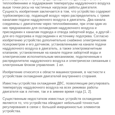
теплообменнике и поддержания температуры наддувочного воздуха
выше точки росы на частичных нагрузках работы двигателя.
Сущность изобретения заключается в том, что устройство содержит
турбокомпрессор, подающий воздух через распределитель с тремя
каналами подачи наддувочного воздуха в двигатель. Два канала
соединены с двигателем через теплообменники, при этом один из
них предназначен для охлаждения наддувочного воздуха и
присоединен к каналам подвода и отвода забортной воды, а другой -
для его подогрева и подсоединен к источнику подогрева. Согласно
изобретению устройство дополнительно снабжено электрическим
психрометром и его датчиком, установленными на канале подачи
наддувочного воздуха в двигатель, а также электромагнитным
клапаном, установленным на канале подачи забортной воды и
электрическим исполнительным механизмом, подключенным к
распределителю наддувочного воздуха и электрически связанным с
электронным блоком управления. 1 ил.
Изобретение относится к области машиностроения, в частности к
устройствам охлаждения двигателей внутреннего сгорания.
Известны устройства охлаждения ДВС, позволяющие регулировать
температуру наддувочного воздуха на всех режимах работы
двигателя как в летнее, так и в зимнее время года [1, 2].
Существенным недостатком известных устройств охлаждения
является то, что устройства обладают небольшой точностью
регулирования в связи с большой инерционностью элементов
устройства.