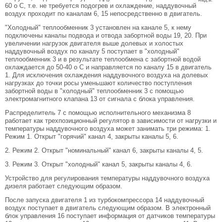
60 o С, т.е. не требуется подогрев и охлаждение, наддувочный
воздух проходит по каналам 6, 15 непосредственно в двигатель.
"Холодный" теплообменник 3 установлен на канале 5, к нему
подключены каналы подвода и отвода забортной воды 19, 20. При
увеличении нагрузок двигателя выше долевых и холостых
наддувочный воздух по каналу 5 поступает в "холодный"
теплообменник 3 и в результате теплообмена с забортной водой
охлаждается до 50-40 o С и направляется по каналу 15 в двигатель
1. Для исключения охлаждения наддувочного воздуха на долевых
нагрузках до точки росы уменьшают количество поступления
забортной воды в "холодный" теплообменник 3 с помощью
электромагнитного клапана 13 от сигнала с блока управления.
Распределитель 7 с помощью исполнительного механизма 8
работает как трехпозиционный регулятор в зависимости от нагрузки и
температуры наддувочного воздуха может занимать три режима: 1.
Режим 1. Открыт "горячий" канал 4, закрыты каналы 5, 6.
2. Режим 2. Открыт "номинальный" канал 6, закрыты каналы 4, 5.
3. Режим 3. Открыт "холодный" канал 5, закрыты каналы 4, 6.
Устройство для регулирования температуры наддувочного воздуха
дизеля работает следующим образом.
После запуска двигателя 1 из турбокомпрессора 14 наддувочный
воздух поступает в двигатель следующим образом. В электронный
блок управления 16 поступает информация от датчиков температуры