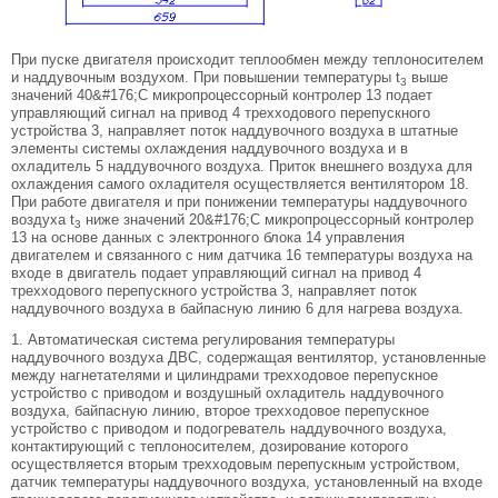
При пуске двигателя происходит теплообмен между теплоносителем
и наддувочным воздухом. При повышении температуры t
выше
3
значений 40&#176;C микропроцессорный контролер 13 подает
управляющий сигнал на привод 4 трехходового перепускного
устройства 3, направляет поток наддувочного воздуха в штатные
элементы системы охлаждения наддувочного воздуха и в
охладитель 5 наддувочного воздуха. Приток внешнего воздуха для
охлаждения самого охладителя осуществляется вентилятором 18.
При работе двигателя и при понижении температуры наддувочного
воздуха t
ниже значений 20&#176;C микропроцессорный контролер
3
13 на основе данных с электронного блока 14 управления
двигателем и связанного с ним датчика 16 температуры воздуха на
входе в двигатель подает управляющий сигнал на привод 4
трехходового перепускного устройства 3, направляет поток
наддувочного воздуха в байпасную линию 6 для нагрева воздуха.
1. Автоматическая система регулирования температуры
наддувочного воздуха ДВС, содержащая вентилятор, установленные
между нагнетателями и цилиндрами трехходовое перепускное
устройство с приводом и воздушный охладитель наддувочного
воздуха, байпасную линию, второе трехходовое перепускное
устройство с приводом и подогреватель наддувочного воздуха,
контактирующий с теплоносителем, дозирование которого
осуществляется вторым трехходовым перепускным устройством,
датчик температуры наддувочного воздуха, установленный на входе