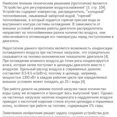
Наиболее близким техническим решением (прототипом) является
"Устройство для регулирования воздухоснабжения" [3, стр. 104].
Устройство содержит компрессор, распределитель, "холодный"
теплообменник, омываемый забортной водой, "горячий"
теплообменник, в который подается горячая пресная вода из
внутреннего контура системы охлаждения. В зависимости от
внешних условий и режима работы двигателя распределитель
направляет на теплообменники разное количество воздуха, чем
обеспечивается оптимизация его температуры перед поступлением в
двигатель.
Недостатком данного прототипа является возможность конденсации
охлажденного воздуха при частичных нагрузках, что отрицательно
сказывается на технико-экономических показателях двигателя [4].
При охлаждении влажного воздуха до точки росы конденсируется
влага, которая затем поступает в цилиндры двигателя вместе с
воздухом. Удельный расход воздуха в современных дизелях
составляет 8,5-9,5 кг/(кВтч), поэтому в цилиндр, например,
мощностью 1300 кВт в каждом рабочем цикле при определенных
внешних условиях может попадать до 25 г воды [4].
При работе дизеля на режиме полной нагрузки такое количество
воды сразу же испаряется и проходит весь выпускной тракт. Однако
на частичных нагрузках наличие конденсата в наддувочном воздухе
приводит к кислотной коррозии стенок втулки цилиндра и поршневых
колец, особенно при работе на топливе, содержащем 1% серы.
Заявляемое изобретение решает задачу создания устройства для