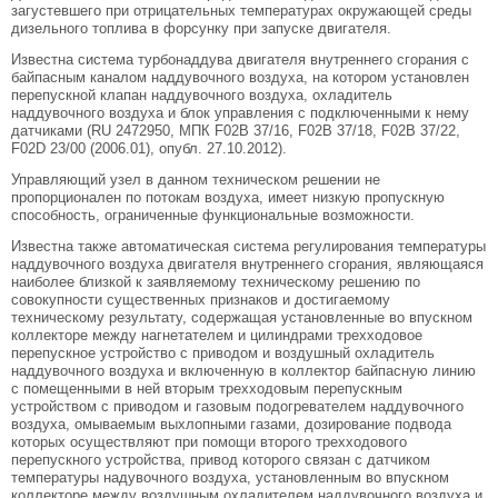
загустевшего при отрицательных температурах окружающей среды
дизельного топлива в форсунку при запуске двигателя.
Известна система турбонаддува двигателя внутреннего сгорания с
байпасным каналом наддувочного воздуха, на котором установлен
перепускной клапан наддувочного воздуха, охладитель
наддувочного воздуха и блок управления с подключенными к нему
датчиками (RU 2472950, МПК F02B 37/16, F02B 37/18, F02B 37/22,
F02D 23/00 (2006.01), опубл. 27.10.2012).
Управляющий узел в данном техническом решении не
пропорционален по потокам воздуха, имеет низкую пропускную
способность, ограниченные функциональные возможности.
Известна также автоматическая система регулирования температуры
наддувочного воздуха двигателя внутреннего сгорания, являющаяся
наиболее близкой к заявляемому техническому решению по
совокупности существенных признаков и достигаемому
техническому результату, содержащая установленные во впускном
коллекторе между нагнетателем и цилиндрами трехходовое
перепускное устройство с приводом и воздушный охладитель
наддувочного воздуха и включенную в коллектор байпасную линию
с помещенными в ней вторым трехходовым перепускным
устройством с приводом и газовым подогревателем наддувочного
воздуха, омываемым выхлопными газами, дозирование подвода
которых осуществляют при помощи второго трехходового
перепускного устройства, привод которого связан с датчиком
температуры надувочного воздуха, установленным во впускном
коллекторе между воздушным охладителем наддувочного воздуха и