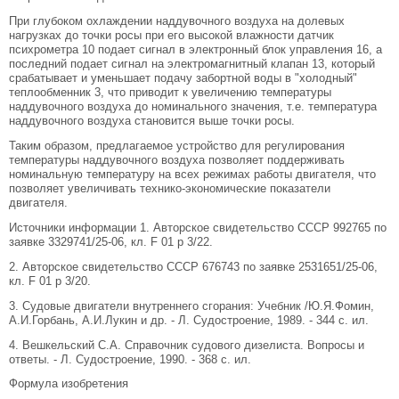
При глубоком охлаждении наддувочного воздуха на долевых
нагрузках до точки росы при его высокой влажности датчик
психрометра 10 подает сигнал в электронный блок управления 16, а
последний подает сигнал на электромагнитный клапан 13, который
срабатывает и уменьшает подачу забортной воды в "холодный"
теплообменник 3, что приводит к увеличению температуры
наддувочного воздуха до номинального значения, т.е. температура
наддувочного воздуха становится выше точки росы.
Таким образом, предлагаемое устройство для регулирования
температуры наддувочного воздуха позволяет поддерживать
номинальную температуру на всех режимах работы двигателя, что
позволяет увеличивать технико-экономические показатели
двигателя.
Источники информации 1. Авторское свидетельство СССР 992765 по
заявке 3329741/25-06, кл. F 01 p 3/22.
2. Авторское свидетельство СССР 676743 по заявке 2531651/25-06,
кл. F 01 p 3/20.
3. Судовые двигатели внутреннего сгорания: Учебник /Ю.Я.Фомин,
А.И.Горбань, А.И.Лукин и др. - Л. Судостроение, 1989. - 344 с. ил.
4. Вешкельский С.А. Справочник судового дизелиста. Вопросы и
ответы. - Л. Судостроение, 1990. - 368 с. ил.
Формула изобретения