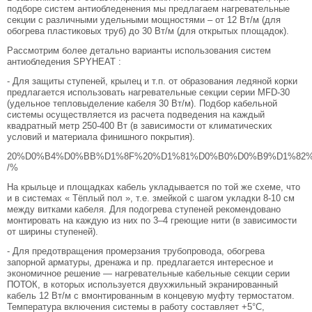
подборе систем антиобледенения мы предлагаем нагревательные
секции с различными удельными мощностями – от 12 Вт/м (для
обогрева пластиковых труб) до 30 Вт/м (для открытых площадок).
Рассмотрим более детально варианты использования систем
антиобледения SPYHEAT :
- Для защиты ступеней, крылец и т.п. от образования ледяной корки
предлагается использовать нагревательные секции серии MFD-30
(удельное тепловыделение кабеля 30 Вт/м). Подбор кабельной
системы осуществляется из расчета подведения на каждый
квадратный метр 250-400 Вт (в зависимости от климатических
условий и материала финишного покрытия).
20%D0%B4%D0%BB%D1%8F%20%D1%81%D0%B0%D0%B9%D1%82%D0
/%
На крыльце и площадках кабель укладывается по той же схеме, что
и в системах « Тёплый пол », т.е. змейкой с шагом укладки 8-10 см
между витками кабеля. Для подогрева ступеней рекомендовано
монтировать на каждую из них по 3–4 греющие нити (в зависимости
от ширины ступеней).
- Для предотвращения промерзания трубопровода, обогрева
запорной арматуры, дренажа и пр. предлагается интересное и
экономичное решение — нагревательные кабельные секции серии
ПОТОК, в которых используется двухжильный экранированный
кабель 12 Вт/м с вмонтированным в концевую муфту термостатом.
Температура включения системы в работу составляет +5°C,