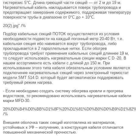
гистерезис 5°C. Длина греющей части секций — от 2 м до 19 м.
Нагревательный кабель накладывается поверх трубопровода и
предотвращает замерзание содержимого, поддерживая температуру
поверхности трубы в диапазоне от 0°C до + 10°C.
20(2).jpg" /%
Подбор кабельных секций ПОТОК осуществляется из условия
необходимости подвести на каждый погонный метр 20-40 Вт, т.е.
кабельная секция ибо навивается вокруг трубопровода, либо
прокладывается в 2 параллельные нитки. Если обогрев
трубопровода требует применения кабельных секций длиннее 19 м,
то следует использовать нагревательные секции марки С D -20. В
нашем ассортименте есть кабели с длиной до 150 м. При
использовании этого типа кабеля обязательным условием является
подключение нагревательных секций через электронный термостат
модели SMT 514 D. который будет автоматически поддерживать
требуемый режим нагрева.
- Если необходимо создать систему обогрева кровли и прогрева
водостоков, то рекомендовано использовать нагревательные кабели
марки MFD-30.
20%D0%B4%D0%BB%D1%8F%20%D1%81%D0%B0%D0%B9%D1%82%D0
/%
Внешняя оболочка таких секций изготовлена из материалов,
устойчивых к УФ – излучению, а конструкция кабеля отличается
повышенной механической прочностью.