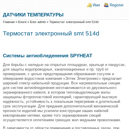
Перейти к основному содержанию
Skip to search
Login links
Имя
Register
ДАТЧИКИ ТЕМПЕРАТУРЫ
Вы здесь
Главная
»
Блоги
»
Блог admin
»
Термостат электронный smt 514d
Термостат электронный smt 514d
Системы антиобледенения SPYHEAT
Для борьбы с наледью на открытых площадках, крыльце и пандусах,
для защиты водопроводных, канализационных и пр. труб от
промерзания, с целью предотвращения образования сосулек и
обмерзания водостоков компания «Элтек Электроникс» предлагает
широкий спектр кабельной продукции. Все нагревательные секции
для систем антиобледенения изготавливаются из двухжильного
экранированного кабеля, в котором тепловыделяющие жилы
защищены фторопластовой изоляцией, гарантирующей высокую
надёжность, устойчивость к локальным перегревам и длительный
срок эксплуатации. Для придания дополнительной механической
прочности изделий мы усилили конструкции наших кабелей
кевларовыми нитями, кроме того экранирование секций
осуществляется оплетением греющих жил медными проволоками.
В зависимости от области применения и поставленных задач, при