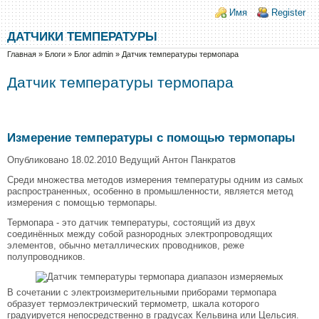
Перейти к основному содержанию
Skip to search
Login links
Имя
Register
ДАТЧИКИ ТЕМПЕРАТУРЫ
Вы здесь
Главная
»
Блоги
»
Блог admin
»
Датчик температуры термопара
Датчик температуры термопара
Измерение температуры с помощью термопары
Опубликовано 18.02.2010 Ведущий Антон Панкратов
Среди множества методов измерения температуры одним из самых
распространенных, особенно в промышленности, является метод
измерения с помощью термопары.
Термопара - это датчик температуры, состоящий из двух
соединённых между собой разнородных электропроводящих
элементов, обычно металлических проводников, реже
полупроводников.
В сочетании с электроизмерительными приборами термопара
образует термоэлектрический термометр, шкала которого
градуируется непосредственно в градусах Кельвина или Цельсия.