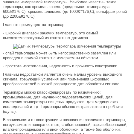
значение измеряемой температуры. Наиболее известны такие
термопары, как хромель-копель (предельная температура
600&#176;С), хромель-алюмель (до 1000&#176;С), вольфрам-рений
(до 2200&#176;С).
Главные преимущества термопар:
- широкий диапазон рабочих температур, это самый
высокотемпературный из контактных датчиков.
- спай термопары может быть непосредственно заземлен или
приведен в прямой контакт с измеряемым объектом.
- простота изготовления, надежность и прочность конструкции.
Главным недостатком является очень малый уровень выходного
сигнала, требующий усиления или применения цифровых
преобразователей высокой разрядности для обработки сигнала.
Термопары можно классифицировать по назначению:
промышленные, для научно-исследовательских целей, для
измерения температуры пищевых продуктов, для медицинских
исследований и т.д. Термопары обычно встраиваются в пробники
(щупы).
В зависимости от конструкции и назначения различают термопары,
погружаемые и поверхностные; с обыкновенной, взрывобезопасной,
влагонепроницаемой или иной оболочкой, а также без оболочки;