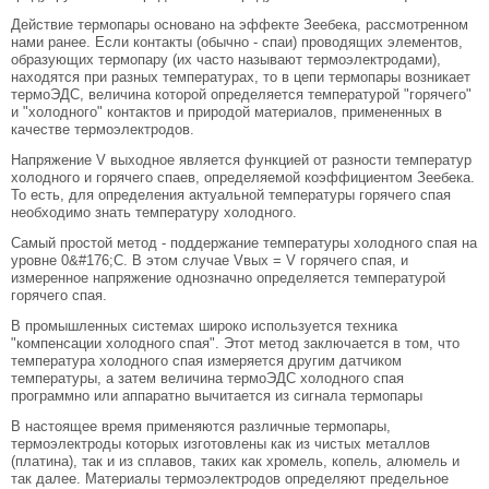
Действие термопары основано на эффекте Зеебека, рассмотренном
нами ранее. Если контакты (обычно - спаи) проводящих элементов,
образующих термопару (их часто называют термоэлектродами),
находятся при разных температурах, то в цепи термопары возникает
термоЭДС, величина которой определяется температурой "горячего"
и "холодного" контактов и природой материалов, примененных в
качестве термоэлектродов.
Напряжение V выходное является функцией от разности температур
холодного и горячего спаев, определяемой коэффициентом Зеебека.
То есть, для определения актуальной температуры горячего спая
необходимо знать температуру холодного.
Самый простой метод - поддержание температуры холодного спая на
уровне 0&#176;C. В этом случае Vвых = V горячего спая, и
измеренное напряжение однозначно определяется температурой
горячего спая.
В промышленных системах широко используется техника
"компенсации холодного спая". Этот метод заключается в том, что
температура холодного спая измеряется другим датчиком
температуры, а затем величина термоЭДС холодного спая
программно или аппаратно вычитается из сигнала термопары
В настоящее время применяются различные термопары,
термоэлектроды которых изготовлены как из чистых металлов
(платина), так и из сплавов, таких как хромель, копель, алюмель и
так далее. Материалы термоэлектродов определяют предельное