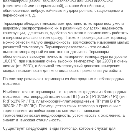
влагонепроницаемой, взрывобезопасной или иной оболочкой
(герметичной или негерметичной), а также без оболочки;
обыкновенные, виброустойчивые и ударопрочные; стационарные и
переносные и т. д.
Термопары обладают множеством достоинств, которые послужили
широкому распространению их в различных областях: надежность
конструкции, дешевизна, удобство монтажа и возможность работать
в широком диапазоне температур. Также к преимуществам термопар
можно отнести малую инерционность, возможность измерения малых
разностей температур. Термопреобразователь - это самый
высокотемпературный из контактных датчиков. Термопары
обеспечивают высокую точность измерения температуры на уровне
±0,01°С. при измерении очень высоких температур (до 2200˚) и очень
низких (от -50°С), а большой температурный диапазон измерения
создает возможности для многопланового применения устройств.
По составу различают термопары из благородных и неблагородных
металлов.
Наиболее точные термопары – с термоэлектродами из благородных
металлов: платинородий-платиновые ПП (тип S ( Pt-10%Rh / Pt) (тип
R (Pt-13%Rh / Pt), платинородий-платинородиевые ПР (тип В (Pt-
30%Rh / Pt-6%Rh)). Преимущество таких термопар в сравнении с
термопарами из неблагородных металлов - меньшая
термоэлектрическая неоднородность, устойчивость к окислению, а
значит и высокая стабильность.
Существует следующие виды термопар, которые служат для