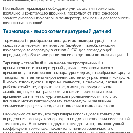
обыкновенные, вибротряскоустойчивые и т.д.
При выборе термопары необходимо учитывать тип термопары,
изоляцию и конструкцию пробника, поскольку от этих факторов
зависят диапазон измеряемых температур, точность и достоверность
измеренных значений.
Термопара - высокотемпературный датчик!
Термопа́ра ( преобразователь, датчик температуры)
— это
средство измерения температуры (
прибор
), преобразующий
измеряемую температуру в сигнал (НСХ) для последующей
передачи, обработки или регистрации средствами автоматизации ТП.
Термопар - старейший и наиболее распространенный в
промышленности температурный датчик. Термопары широко
применяют для измерения температуры жидких, газообразных сред и
твердых тел в автоматизированных системах управления и контроля.
Широко используются в промышленности, в сельском, лесном и
рыбном хозяйстве, строительстве, жилищно-коммунальном
хозяйстве, науке, на транспорте и в связи. Термопары также
применяются и в металлургической промышленности, т.к. с их
помощью можно контролировать температуры и различные
химические процессы в ходе изготовления и выплавки стали.
Необходимо отметить, что термопары используются только для
определения разницы температур, а не для определения абсолютной
температуры. В отличие от других термодатчиков, температурный
коэффициент термопары находится в прямой зависимости от