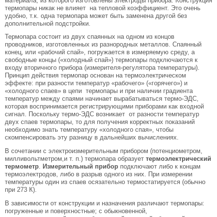
материала, из которого изготовлены электроды прибора. Конструкция
термопары никак не влияет на тепловой коэффициент. Это очень
удобно, т.к. одна термопара может быть заменена другой без
дополнительной подстройки.
Термопара состоит из двух спаянных на одном из концов
проводников, изготовленных из разнородных металлов. Спаянный
конец, или «рабочий спай», погружается в измеряемую среду, а
свободные концы («холодный спай») термопары подключаются к
входу вторичного прибора (измерителя-регулятора температуры).
Принцип действия термопар основан на термоэлектрическом
эффекте: при разности температур «рабочего» («горячего») и
«холодного спаев» в цепи термопары и при наличии градиента
температур между спаями начинает вырабатываться термо-ЭДС,
которая воспринимается регистрирующими приборами как входной
сигнал. Поскольку термо-ЭДС возникает от разности температур
двух спаев термопары, то для получения корректных показаний
необходимо знать температуру «холодного спая», чтобы
скомпенсировать эту разницу в дальнейших вычислениях.
В сочетании с электроизмерительным прибором (потенциометром,
милливольтметром,и т. п.) термопара образует
термоэлектрический
термометр
.
Измерительный прибор
подключают либо к концам
термоэлектродов, либо в разрыв одного из них. При измерении
температуры один из спаев осязательно термостатируется (обычно
при 273 К).
В зависимости от конструкции и назначения различают термопары:
погруженные и поверхностные; с обыкновенной,