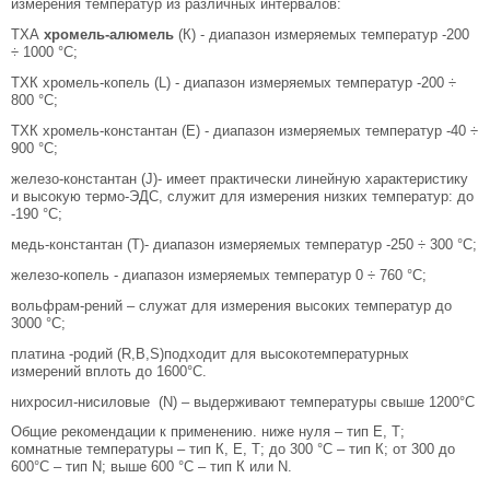
измерения температур из различных интервалов:
ТХА
хромель-алюмель
(К) - диапазон измеряемых температур -200
÷ 1000 °C;
ТХК хромель-копель (L) - диапазон измеряемых температур -200 ÷
800 °C;
ТХК хромель-константан (Е) - диапазон измеряемых температур -40 ÷
900 °C;
железо-константан (J)- имеет практически линейную характеристику
и высокую термо-ЭДС, служит для измерения низких температур: до
-190 °C;
медь-константан (Т)- диапазон измеряемых температур -250 ÷ 300 °C;
железо-копель - диапазон измеряемых температур 0 ÷ 760 °C;
вольфрам-рений – служат для измерения высоких температур до
3000 °C;
платина -родий (R,B,S)подходит для высокотемпературных
измерений вплоть до 1600°C.
нихросил-нисиловые (N) – выдерживают температуры свыше 1200°C
Общие рекомендации к применению. ниже нуля – тип Е, Т;
комнатные температуры – тип К, Е, Т; до 300 °С – тип К; от 300 до
600°С – тип N; выше 600 °С – тип К или N.