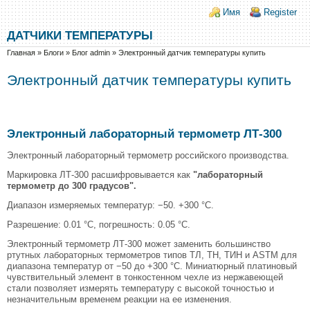
Перейти к основному содержанию
Skip to search
Login links
Имя
Register
ДАТЧИКИ ТЕМПЕРАТУРЫ
Вы здесь
Главная
»
Блоги
»
Блог admin
»
Электронный датчик температуры купить
Электронный датчик температуры купить
Электронный лабораторный термометр ЛТ-300
Электронный лабораторный термометр российского производства.
Маркировка ЛТ-300 расшифровывается как
"лабораторный
термометр до 300 градусов".
Диапазон измеряемых температур: −50. +300 °С.
Разрешение: 0.01 °С, погрешность: 0.05 °С.
Электронный термометр ЛТ-300 может заменить большинство
ртутных лабораторных термометров типов ТЛ, ТН, ТИН и ASTM для
диапазона температур от −50 до +300 °С. Миниатюрный платиновый
чувствительный элемент в тонкостенном чехле из нержавеющей
стали позволяет измерять температуру с высокой точностью и
незначительным временем реакции на ее изменения.