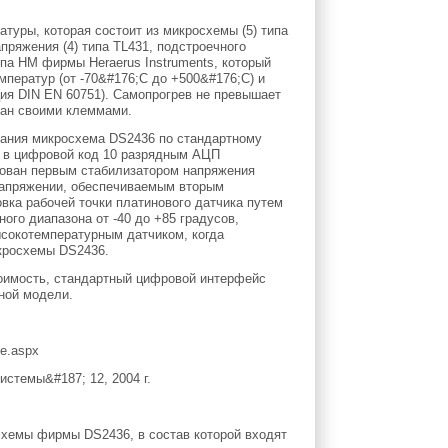
туры, которая состоит из микросхемы (5) типа
апряжения (4) типа TL431, подстроечного
типа HM фирмы Heraerus Instruments, который
мператур (от -70&#176;C до +500&#176;C) и
ия DIN EN 60751). Самопрогрев не превышает
азан своими клеммами.
тания микросхема DS2436 по стандартному
е в цифровой код 10 разрядным АЦП
рован первым стабилизатором напряжения
 напряжении, обеспечиваемым вторым
вка рабочей точки платинового датчика путем
ого диапазона от -40 до +85 градусов,
ысокотемпературным датчиком, когда
икросхемы DS2436.
тоимость, стандартный цифровой интерфейс
ной модели.
te.aspx
истемы&#187; 12, 2004 г.
схемы фирмы DS2436, в состав которой входят