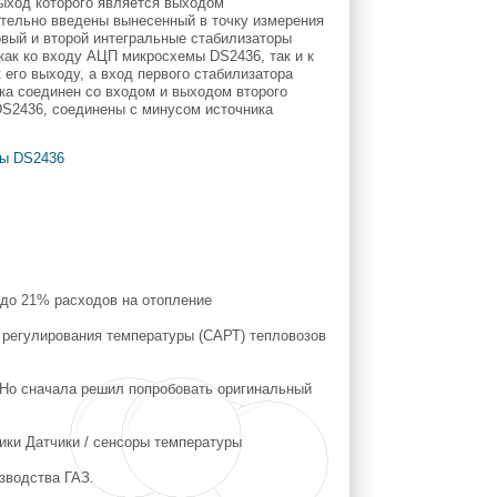
ыход которого является выходом
ительно введены вынесенный в точку измерения
рвый и второй интегральные стабилизаторы
как ко входу АЦП микросхемы DS2436, так и к
его выходу, а вход первого стабилизатора
ка соединен со входом и выходом второго
DS2436, соединены с минусом источника
ы DS2436
до 21% расходов на отопление
 регулирования температуры (САРТ) тепловозов
 Но сначала решил попробовать оригинальный
ики Датчики / сенсоры температуры
зводства ГАЗ.