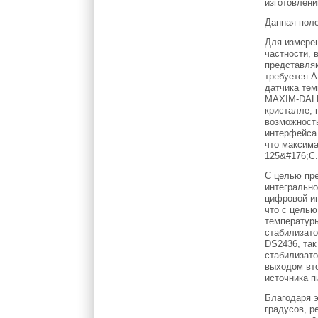
изготовлени
Данная пол
Для измерен
частности, 
представляю
требуется А
датчика те
MAXIM-DALL
кристалле, 
возможность
интерфейса 
что максима
125&#176;C
С целью пре
интегральн
цифровой ин
что с целью
температуры
стабилизат
DS2436, так
стабилизато
выходом вто
источника п
Благодаря 
градусов, р