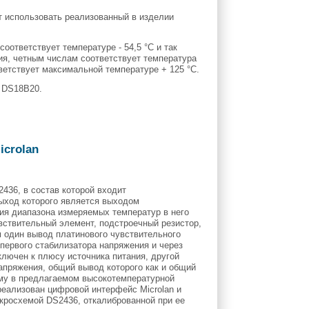
т использовать реализованный в изделии
оответствует температуре - 54,5 °C и так
ия, четным числам соответствует температура
ветствует максимальной температуре + 125 °C.
ы DS18B20.
crolan
436, в состав которой входит
ыход которого является выходом
ия диапазона измеряемых температур в него
вствительный элемент, подстроечный резистор,
м один вывод платинового чувствительного
первого стабилизатора напряжения и через
ключен к плюсу источника питания, другой
апряжения, общий вывод которого как и общий
му в предлагаемом высокотемпературной
реализован цифровой интерфейс Microlan и
кросхемой DS2436, откалиброванной при ее