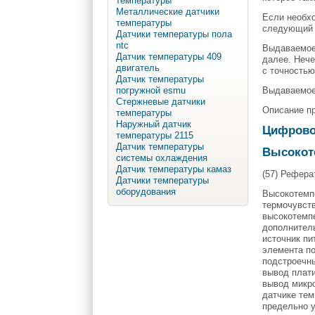
температуры
Металлические датчики
Если необхо
температуры
следующий 
Датчики температуры пола
ntc
Выдаваемое 
Датчик температуры 409
далее. Нече
двигатель
с точностью
Датчик температуры
Выдаваемое 
погружной esmu
Стержневые датчики
Описание пр
температуры
Наружный датчик
Цифрово
температуры 2115
Датчик температуры
Высокот
системы охлаждения
Датчик температуры камаз
(57) Рефера
Датчики температуры
оборудования
Высокотемпе
термочувств
высокотемпе
дополнитель
источник пи
элемента по
подстроечны
вывод плати
вывод микр
датчике тем
предельно у