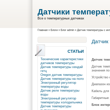
Перейти к основному содержанию
Skip to search
Датчики темпера
Все о температурных датчиках
Вы здесь
Главная
»
Блоги
»
Блог admin
»
Датчик температуры с и
Датчик
СТАТЬИ
Технические характеристики
Датчик тем
датчиков температуры
Датчик темп
Датчик температуры хендай
значения по
гетц
Oregon датчик температуры
Устройство 
Датчик температуры на поло
Электронный регулятор
Диапазон из
температуры воды
Датчик реле температуры
Кабель для 
воды
Габаритные 
Электронный регулятор
температуры холодильника
Блок интер
Датчик температуры