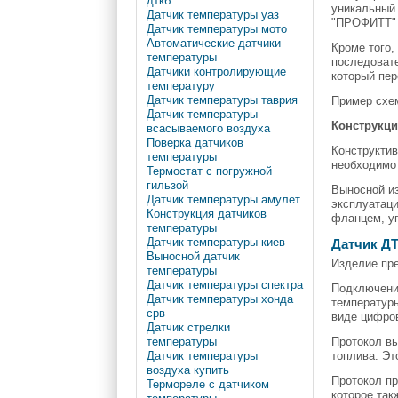
дткб
уникальный
Датчик температуры уаз
"ПРОФИТТ" 
Датчик температуры мото
Автоматические датчики
Кроме того,
температуры
последовате
Датчики контролирующие
который пер
температуру
Датчик температуры таврия
Пример схем
Датчик температуры
Конструкц
всасываемого воздуха
Поверка датчиков
Конструктив
температуры
необходимо
Термостат с погружной
гильзой
Выносной из
Датчик температуры амулет
эксплуатаци
Конструкция датчиков
фланцем, у
температуры
Датчик температуры киев
Датчик ДТ
Выносной датчик
Изделие пр
температуры
Датчик температуры спектра
Подключение
Датчик температуры хонда
температуры
срв
виде цифро
Датчик стрелки
Протокол вы
температуры
топлива. Эт
Датчик температуры
воздуха купить
Протокол пр
Термореле с датчиком
которое так