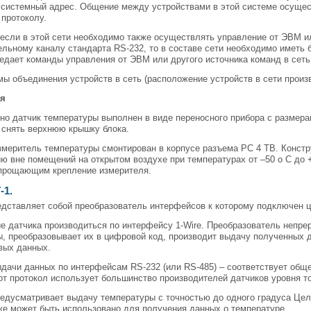
 системный адрес. Общение между устройствами в этой системе осуще
протоколу.
 если в этой сети необходимо также осуществлять управление от ЭВМ ил
льному каналу стандарта RS-232, то в составе сети необходимо иметь б
едает команды управления от ЭВМ или другого источника команд в сеть
ы объединения устройств в сеть (расположение устройств в сети произ
ия
но датчик температуры выполнен в виде переносного прибора с размера
 снять верхнюю крышку блока.
меритель температуры смонтирован в корпусе разъема PC 4 TB. Констр
ю вне помещений на открытом воздухе при температурах от –50 о С до 
прощающим крепление измерителя.
-1.
едставляет собой преобразователь интерфейсов к которому подключен 
 датчика производиться по интерфейсу 1-Wire. Преобразователь непре
, преобразовывает их в цифровой код, производит выдачу полученных 
вых данных.
дачи данных по интерфейсам RS-232 (или RS-485) – соответствует общ
от протокол использует большинство производителей датчиков уровня т
едусматривает выдачу температуры с точностью до одного градуса Цель
же может быть использовано для получения данных о температуре.