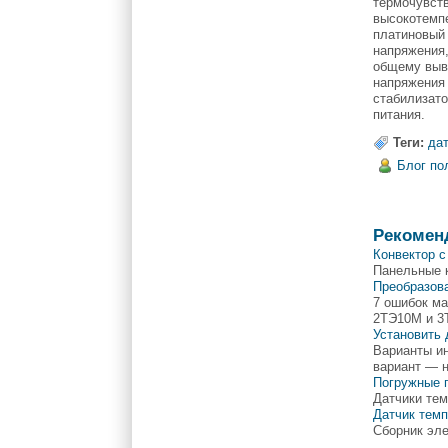
термочувств
высокотемпе
платиновый 
напряжения,
общему выво
напряжения 
стабилизато
питания.
Теги:
да
Блог по
Рекомен
Конвектор 
Панельные 
Преобразов
7 ошибок ма
2ТЭ10М и 
Установить 
Варианты ин
вариант — н
Погружные 
Датчики тем
Датчик темп
Сборник эл