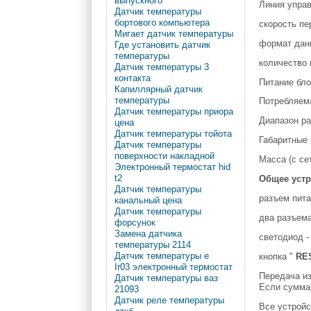
выпускного
Линия управ
Датчик температуры
бортового компьютера
скорость пе
Мигает датчик температуры
формат данн
Где установить датчик
температуры
количество 
Датчик температуры 3
контакта
Питание бло
Капиллярный датчик
температуры
Потребляема
Датчик температуры приора
Диапазон ра
цена
Датчик температуры тойота
Габаритные 
Датчик температуры
поверхности накладной
Масса (с се
Электронный термостат hid
t2
Общее устр
Датчик температуры
разъем пита
канальный цена
Датчик температуры
два разъема
форсунок
Замена датчика
светодиод -
температуры 2114
Датчик температуры e
кнопка "
RE
Ir03 электронный термостат
Передача и
Датчик температуры ваз
Если суммар
21093
Датчик реле температуры
Все устройс