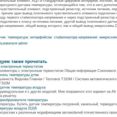
ительный элемент, АЦП и стандартный цифровой интерфейс Microlan, в
ратурного датчика температуры, отличающийся тем, что в него дополн
чувствительный элемент, подстроечный резистор, источник питания, пе
 причем один вывод платинового чувствительного элемента подключен 
ду первого стабилизатора напряжения и через подстроечный резистор к 
подключен к плюсу источника питания, другой вывод платинового датчи
ра напряжения, общий вывод которого, как и общий вывод микросхемы 
тчик
температура
интерфейсом
стабилизатора напряжения
микросхем
льзователя admin
дуем также прочитать
с электронным термостатом
конвекторы с электронным термостатом Общая информация Сэкономьте 
атель температуры дтпм
шиниста Жидкова Главная / Тепловоз ТЭ10М / Система автоматического
3ТЭ10М
датчик температуры воздуха
дивидуальные и с других моделей: Мне понравился этот вариант на А6
а решетку.
преобразователи температуры
пературы. Купить датчик температуры погружной, канальный, термодатч
ературы воздуха 31105
ектросхем к различным модификациям автомобилей отечественного прои