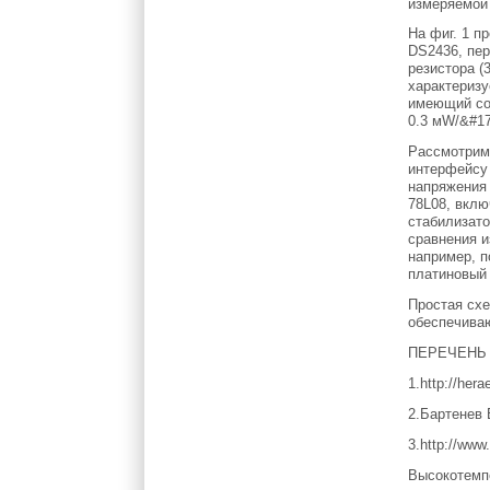
измеряемой 
На фиг. 1 п
DS2436, пер
резистора (
характеризу
имеющий соп
0.3 мW/&#17
Рассмотрим
интерфейсу 
напряжения 
78L08, вклю
стабилизато
сравнения и
например, п
платиновый 
Простая схе
обеспечива
ПЕРЕЧЕНЬ
1.http://her
2.Бартенев 
3.http://www
Высокотемпе