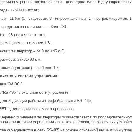
ления внутренней локальной сети – последовательный двунаправленный
редачи - 9600 бит/сек;
ых - 11 бит (1 - стартовый, 8 - информационных, 1 - программируемый, 
передатчиков на линии – не более 31.
ка – 9В постоянного тока.
я мощность – не более 1 Вт.
бочих температур – от 0 до +45 о С.
размеры: 27х81х93 мм.
тевым адаптером) – не более 1 кг.
ойство и система управления
ния “
9V DC
”
 “
RS-485
” локальной сети управления;
 для индикации работы интерфейса в сети RS -485;
SET
" для аварийного сброса процессора.
змеренного значения температуры осуществляется по последовательном
ная длина линии управления достаточно велика, на оконечных устройс
тва объединяются в сеть RS-485 на основе описанной выше линии управ