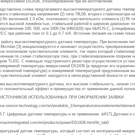
микросхемой DS2436, откалиброванной при ее изготовлении.
редставлена схема предлагаемого высокотемпературного датчика темпера
вого стабилизатора напряжения (2) типа 78L08, второго стабилизатора н
3) Rv величиной 1-3 кОм, платинового чувствительного элемента (1) Rt 
ется высокой линейностью, стабильной работой в широком диапазоне те
ротивление 100, 500, или 1000 Ом (HM1020) при 0&#176;C, (спецификац
6;C при рабочем токе от 0.1 до 0.7 mA. Источник питания на схеме пок
 работу высокотемпературного датчика температуры. При включении пи
Microlan [3] инициализируется и начинает осуществлять преобразовани
на платиновом чувствительном элементе, ток через который стабилизи
ченным по схеме стабилизатора тока, при стабилизированном опорном
ром TL431. С помощью подстроечного резистора осуществляется устано
змеряемой температуры микросхемой DS2436 (в пределах его ограниченн
о комнатной температуре) и измеряемой температурой предложенным в
чувствительный элемент находится в непосредственной близости от м
ма высокотемпературного датчика, его высокая стабильность, низкая с
ют положительный эффект и преимущества от применения данной полез
 ИСТОЧНИКОВ ИСПОЛЬЗОВАННЫХ ПРИ ОФОРМЛЕНИИ ЗАЯВКИ.
aeus-sensor-technology.com/en/produkte_1/temperatursensorelemente/elemen
В.Г. Цифровые датчики температуры и их применение. &#171;Датчики и с
.maximintegrated.com/en/products/power/DS2436.html/tb_tab0
ратурный датчик температуры, который состоит из интегральной микро