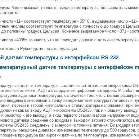
дима более высокая точность выдачи температуры, пользователь може
алгоритм:
число «11» соответствует температуре - 55° C, выдаваемое число «12» с
тным числам соответствует температура с точностью до градуса Цельс
 до половины градуса Цельсия. Конечное выдаваемое число «371» соот
число «4095» означает, что не приходят данные с датчика температур
отокола в Руководстве по эксплуатации.
й датчик температуры с интерфейсом RS-232.
емпературный датчик температуры с интерфейсом mi
т:
ратурный датчик температуры состоит из интегральной микросхемы DS2
ительный элемент, АЦП и стандартный цифровой интерфейс Microlan, в
ратурного датчика температуры, отличается тем, что с целью расширен
но введены вынесенный в точку измерения температуры платиновый чу
тания, первый и второй интегральные стабилизаторы напряжения, приче
дключен как ко входу АЦП микросхемы DS2436, так и к общему выводу 
й резистор к его выходу, а вход первого стабилизатора напряжения под
нового датчика соединен со входом и выходом второго стабилизатора н
осхемы DS2436 соединены с минусом источника питания. Благодаря это
пературы расширен диапазон измеряемых температур до 500 градусов, 
прощена процедура калибровки датчика по температуре, измеряемой ми