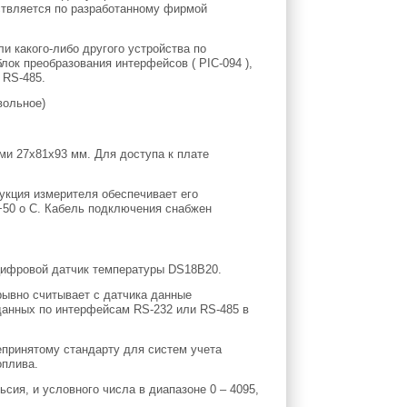
ствляется по разработанному фирмой
и какого-либо другого устройства по
лок преобразования интерфейсов ( PIC-094 ),
 RS-485.
вольное)
ми 27х81х93 мм. Для доступа к плате
укция измерителя обеспечивает его
+50 о С. Кабель подключения снабжен
цифровой датчик температуры DS18B20.
рывно считывает с датчика данные
данных по интерфейсам RS-232 или RS-485 в
епринятому стандарту для систем учета
оплива.
сия, и условного числа в диапазоне 0 – 4095,