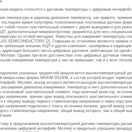
и.
езная модель относится к датчикам температуры с цифровым интерфейс
ия температуры в широком диапазоне температур, как правило, примен
в последнее время популярны тонкопленочные платиновые датчики фирмы 
т собой только чувствительный элемент с двумя выводами и для реал
ЦП, дополнительный микроконтроллер, разработка для него специальной
мпературы по особой методике. Известны для измерения температуры с
AS SEMICONDUCTORS [2]. Главными их отличиями являются прямое пр
не требующее внешних АЦП и других компонент, калибровка и коррекция 
 адресации большого числа цифровых датчиков, работающих на одной ш
Microlan. Однако при всех достоинствах этих цифровых датчиков темпер
льная измеряемая температура у них не превышает, как и у всех полуп
.
одоления указанных трудностей предлагается высокотемпературный дат
ой микросхемы фирмы MAXIM DS2436, в состав которой входит термочу
терфейс Microlan, выход которого является выходом высокотемператур
 расширения диапазона измеряемых температур в него дополнительно в
 платиновый чувствительный элемент, подстроечный резистор, источник
оры напряжения, причем один вывод платинового чувствительного элем
 и к общему выводу первого стабилизатора напряжения и через подстрое
ра напряжения подключен к плюсу источника питания, другой вывод пла
рого стабилизатора напряжения, общий вывод которого, как и общий в
итания.
этому в предлагаемом высокотемпературной датчике температуры расши
еализован цифровой интерфейс Microlan и предельно упрощена процедур