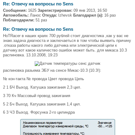
Re: Отвечу на вопросы по Sens
Сообщения:
1625
Зарегистрирован:
09 янв 2013, 16:50
Автомобиль:
Ланос
Откуда:
Izhevsk
Благодарил (а):
16 раз
Поблагодарили:
51 раз
Re: Отвечу на вопросы по Sens
HoTRacer в наших краях 700 рублей стоит диагностика ,как у вас не
знаю.задача диагноста и заключаеться в том чтобы выявить причину
.отказа работы какого либо датчика или электрической цепи к
датчику.вот какое каличество ошибок может быть. для микаса 10.3
распиновка. 13.10.2008, 19:23
распиновка разьема ЭБУ на сенсе Микас-10.3 (10.3!):
№ кон-такта № провода Цвет провода Цепь
2 1 БЧ Выход. Катушка зажигания 2,3 цил.
3 70 Кч Массовый провод зажигания
5 2 Бч Выход. Катушка зажигания 1,4 цил.
6 3 ЧЗ Выход. Форсунка 2-го цилиндра