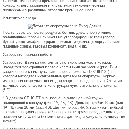
Датчики температуры применяются в системах автоматического
контроля, регулирования и управления технологическими
процессами в различных отраслях промышленности.
Измеряемая среда
Нефть, светлые нефтепродукты, бензин, дизельное топливо,
авиационный керосин, сжиженные углеводородные газы (пропан -
бутан), диметилэфир, одорант, аммиак, двуокись углерода, спирты,
пищевые среды, газовый конденсат, вода, и др.
Устройство, принцип работы
Устройство: Датчики состоят из стального корпуса, в котором
находится электронная плата с клеммными зажимами (рис. 1), и
соединенного с ним чувствительного элемента (12Х18Н10Т), в
котором находятся интегральные датчики температуры. Корпус
имеет резиновые уплотнения для защиты от воды и пыли. Отличие
датчиков заключаются в конструкции чувствительного элемента
(ЧЭ):
ЧЭ датчика СЕНС ПТ-А выполнен в виде цельной трубки,
приваренной к корпусу (рис. 4А, 4Б, 4В). Диаметр трубки 10 мм (рис.
4А, 4Б) или 18 мм (рис. 4В). Датчик по рис. 4А (с изогнутой трубкой)
крепится на цилиндрической поверхности трубопровода с помощью
прижимной пластины (из комплекта датчика) и хомута (в комплект не
входит).