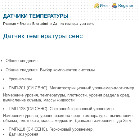
Перейти к основному содержанию
Skip to search
Login links
Имя
Register
ДАТЧИКИ ТЕМПЕРАТУРЫ
Вы здесь
Главная
»
Блоги
»
Блог admin
»
Датчик температуры сенс
Датчик температуры сенс
Общие сведения
Общие сведения. Выбор компонентов системы
Уровнемеры
ПМП-201 (СИ СЕНС). Магнитострикционный уровнемер-плотномер.
Измерение уровня, температуры, плотности, уровня раздела сред,
вычисление объема, массы жидкости
ПМП-128 (СИ СЕНС). Составной герконовый уровнемер.
Измерение уровня, уровня раздела сред, температуры, вычисление
объема, плотности, массы жидкости. Диапазон измерения - до 25 м.
ПМП-118 (СИ СЕНС). Герконовый уровнемер.
Датчики уровня