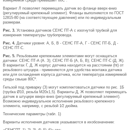
измеряемой среды превышает 80Сº.
Вариант Л позволяет перемещать датчик во фланце вверх-вниз
(регулируемый крепежный элемент). Фланцы выполняются по ГОСТ
12815-80 (на соответствующее давление) или по индивидуальным
размерам.
Рис. 3.
Установка датчиков СЕНС ПТ-А с изогнутой трубкой для
измерения температуры трубопровода.
Рис. 4.
Датчики уровня: А, Б, В - СЕНС ПТ-А, Г - СЕНС ПТ-Б, Д -
СЕНС ПТ-С.
Рис. 5.
Резьбовыми крепежными элементами могут оснащаться
датчики: СЕНС ПТ-А (А. З); СЕНС ПТ-Б (А, Б, В); СЕНС ПТ-С (Д, Ж).
В вариантах Г, Д, Ж корпус датчика находится на расстоянии (ht) от
резьбового штуцера - применяются для удобства монтажа датчика
или для охлаждения корпуса датчика, если температура измеряемой
среды свыше 80Сº.
Гильзой под приварку (З) могут комплектоваться датчики по рис. 1Б
(трубка Ø10, резьба М20х1,5). Варианты Д, Ж позволяют перемещать
датчик в штуцере вверх-вниз (регулируемый крепежный элемент).
Возможно индивидуальное исполнение резьбового крепежного
элемента, например, с резьбой 1⁄2 дюйма.
Технические параметры (табл. 1)
Варианты исполнения датчиков указываются в ихобозначении:
«СЕНСПТ–1)–2)–3)–4)–5)–6)»,где: