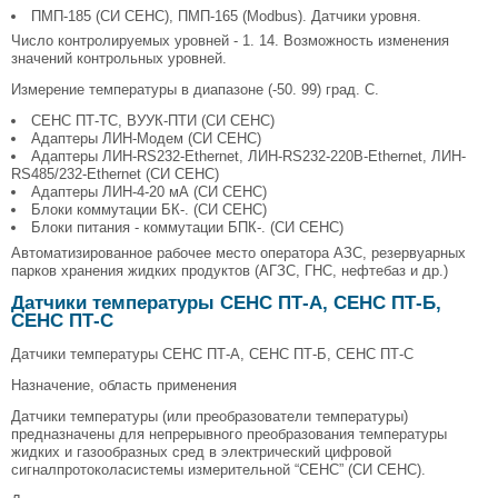
ПМП-185 (СИ СЕНС), ПМП-165 (Modbus). Датчики уровня.
Число контролируемых уровней - 1. 14. Возможность изменения
значений контрольных уровней.
Измерение температуры в диапазоне (-50. 99) град. С.
СЕНС ПТ-ТС, ВУУК-ПТИ (СИ СЕНС)
Адаптеры ЛИН-Модем (СИ СЕНС)
Адаптеры ЛИН-RS232-Ethernet, ЛИН-RS232-220В-Ethernet, ЛИН-
RS485/232-Ethernet (СИ СЕНС)
Адаптеры ЛИН-4-20 мА (СИ СЕНС)
Блоки коммутации БК-. (СИ СЕНС)
Блоки питания - коммутации БПК-. (СИ СЕНС)
Автоматизированное рабочее место оператора АЗС, резервуарных
парков хранения жидких продуктов (АГЗС, ГНС, нефтебаз и др.)
Датчики температуры СЕНС ПТ-А, СЕНС ПТ-Б,
СЕНС ПТ-С
Датчики температуры СЕНС ПТ-А, СЕНС ПТ-Б, СЕНС ПТ-С
Назначение, область применения
Датчики температуры (или преобразователи температуры)
предназначены для непрерывного преобразования температуры
жидких и газообразных сред в электрический цифровой
сигналпротоколасистемы измерительной “СЕНС” (СИ СЕНС).