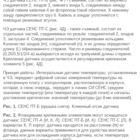
ЧЭ датчика СЕНС ПТ-Б (рис. 4Г) - съемный, состоит из верхнего
соединителя 2, зондов 3, нижнего зонда 5, соединяемых между
собой гибким кабелем 4 во фторопластовой оболочке. К нижнему
зонду прикрепляется груз 6. Кабель в зондах уплотняется с
помощью резиновых втулок.
ЧЭ датчика СЕНС ПТ-С (рис. 4Д) - также съемный, состоит из
отдельных частей, соединяемых по резьбе: соединителей 2, зондов
3, заглушки 4. Соединения уплотняются резиновыми кольцами.
Количество зондов (m), соединителей (n), и их длины определяют
длину (L) образованного стержня. Число и размеры соединителей
(0,25/0,5/1/2/4 м) выбираются исходя из требуемой длины стержня.
Крепление датчика осуществляется в регулируемом крепежном
элементе 5 (рис. 4Д).
Принцип работы: Интегральные датчики температуры, установленные
в ЧЭ, передают цифровой сигнал измеренной температуры на
электронную плату с контроллером, расположенную в корпусе,
которая, в свою очередь, передает в линию СИ СЕНС среднее
значение температур (или температуру в каждой точке) и сигналы
достижения критических значений температуры (до 8-ми значений).
Рис. 1.
СЕНС ПТ-Б (крышка снята). Клеенный отсек датчика.
Рис. 2.
Фланцевыми крепежными элементами могут оснащаться
датчики: СЕНС ПТ-А (И, К, Л); СЕНС ПТ-Б (И, К); СЕНС ПТ-С (Л). В
вариантах К, Л корпус датчика находится на расстоянии (ht) от
фланца, данные варианты применяются для удобства монтажа
датчика или для охлаждения корпуса датчика, если температура