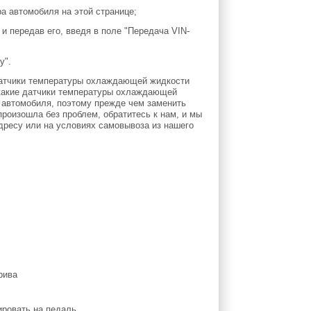
а автомобиля на этой странице;
 и передав его, введя в поле "Передача VIN-
у".
 датчики температуры охлаждающей жидкости
, какие датчики температуры охлаждающей
 автомобиля, поэтому прежде чем заменить
роизошла без проблем, обратитесь к нам, и мы
дресу или на условиях самовывоза из нашего
ировать на педаль,