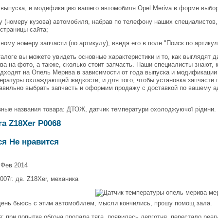
д выпуска, и модификацию вашего автомобиля Opel Meriva в форме выбор
ду (номеру кузова) автомобиля, набрав по телефону наших специалистов,
 страницы сайта;
жному номеру запчасти (по артикулу), введя его в поле "Поиск по артикул
алоге вы можете увидеть основные характеристики и то, как выглядят
а на фото, а также, сколько стоит запчасть. Наши специалисты знают
дходят на Опель Мерива в зависимости от года выпуска и модификации
ературы охлаждающей жидкости, и для того, чтобы установка запчасти п
вильно выбрать запчасть и оформим продажу с доставкой по вашему а
ные названия товара: ДТОЖ, датчик температури охолоджуючої рідини.
ira Z18Xer P0068
ся Не нравится
 Фев 2014
2007г. дв. Z18Xer, механика
день бьюсь с этим автомобилем, мысли кончились, прошу помощ зала.
: при попытке обгона пропала тяга, появилась дерготня, перестало реаг