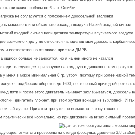
мента ни каких проблем не было. Ошибки:
Нагрузка не согласуется с положением дроссельной заслонки
Цепь массового или объемного расхода воздуха Низкий входной сигнал
Высокий входной сигнал цепи датчика температуры впускаемого воздуха
ве возможно к делу не относятся - владелец мыл дроссель карбклинер
ном и соответственно отключал при этом ДМРВ
а ошибок больше не заносятся, но я на ней много не катался
сходит следующее: при запуске на холдную в диапазоне температур от 8
а у меня в боксе минимальная 8 гр. утром, поэтому при более низкой те
запуск с подбросом оборотов до 1600, постепенный приход оборотов к 
кунд пяти и после этого двигатель начинает захлёбываться, дроссель н
хлопки, двигатель глохнет, при этом жуткая вонища из выхлопной. И так
зом всё лучше. При этом тронутся не возможно - сразу глохнет.
м практически всё нормально, но при движении на низах сильный провал
дующее: отмыты и проверены на стенде форсунки, давление 3,8 стабил