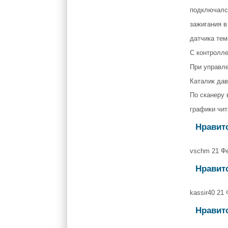
подключалс
зажигания в
датчика тем
С контролле
При управле
Каталик дав
По сканеру 
графики чит
Нравит
vschm 21 Ф
Нравит
kassir40 21
Нравит