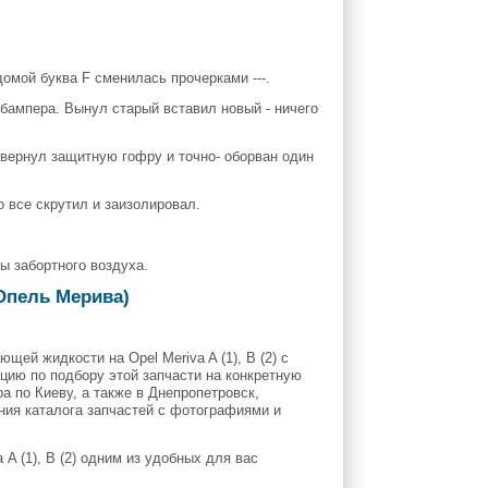
домой буква F сменилась прочерками ---.
бампера. Вынул старый вставил новый - ничего
звернул защитную гофру и точно- оборван один
 все скрутил и заизолировал.
ы забортного воздуха.
Опель Мерива)
ей жидкости на Opel Meriva A (1), B (2) с
ацию по подбору этой запчасти на конкретную
 по Киеву, а также в Днепропетровск,
ения каталога запчастей с фотографиями и
 (1), B (2) одним из удобных для вас