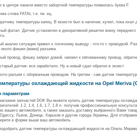
е в центре панели вместо забортной температуры появилась буква F.
ква слова FATAL т.е. пи. ец.
датчику температуры капец. В екзисте был в наличии, купил, пока ехал 
ый фатал. Датчик установлен в декоративной решетке внизу переднего 
сь.
й анализ ситуации привел к логичному выводу - что-то с проводкой. Ра
 около фишки (мама) разъема.
ый провод, фишку забрал домой, напаял к обломанному провод, обратно
тарый датчик- все заработало. Ну а новый сдал обратно в экзист.
ото разъем с оборванным проводом. На третем - сам датчик температур
емпературы охлаждающей жидкости на Opel Meriva (
о параметрам
магазине запчастей DOK Вы можете купить датчик температуры охлаждающ
игателей: 1.2, 1.4, 1.6, 1.7, 1.8 л. получив профессиональную консульт
 вашего автомобиля, а также заказать доставку выбранного Вами товара
Одессу, Львов, Донецк, Харьков и другие города Украины. Для отображ
берите в форме выше ваш автомобиль .
одобрать датчик температуры охлаждающей жидкости на Опель Мерива A