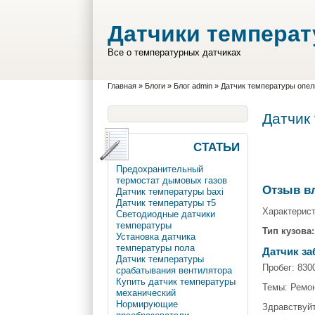
Перейти к основному содержанию
Skip to search
Датчики темпера
Все о температурных датчиках
Вы здесь
Главная
»
Блоги
»
Блог admin
»
Датчик температуры опел
Датчик
СТАТЬИ
Предохранительный
термостат дымовых газов
Отзыв в
Датчик температуры baxi
Датчик температуры т5
Характерис
Светодиодные датчики
температуры
Тип кузова:
Установка датчика
температуры пола
Датчик за
Датчик температуры
Пробег: 830
срабатывания вентилятора
Купить датчик температуры
Темы: Ремо
механический
Нормирующие
Здравствуйт