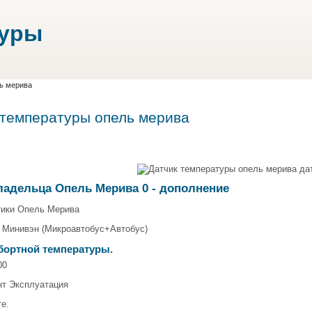
туры
ь мерива
 температуры опель мерива
ладельца Опель Мерива 0 - дополнение
тики Опель Мерива
Минивэн (Микроавтобус+Автобус)
бортной температуры.
00
нт Эксплуатация
е.