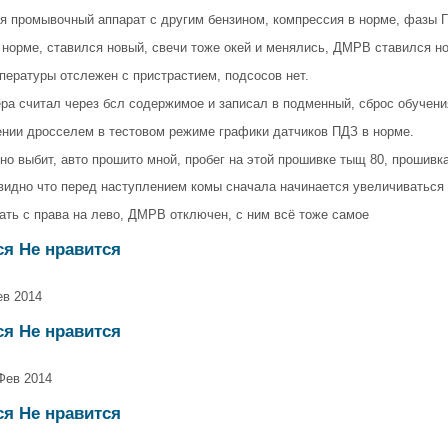
я промывочный аппарат с другим бензином, компрессия в норме, фазы 
 норме, ставился новый, свечи тоже окей и менялись, ДМРВ ставился н
пературы отслежен с пристрастием, подсосов нет.
ра считал через бсл содержимое и записал в подменный, сброс обучени
нии дросселем в тестовом режиме графики датчиков ПДЗ в норме.
но выбит, авто прошито мной, пробег на этой прошивке тыщ 80, прошив
видно что перед наступлением комы сначала начинается увеличиваться
ать с права на лево, ДМРВ отключен, с ним всё тоже самое
ся Не нравится
ев 2014
ся Не нравится
 Фев 2014
ся Не нравится