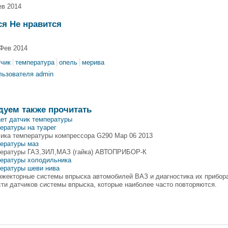
ев 2014
ся Не нравится
Фев 2014
тчик
температура
опель
мерива
льзователя admin
дуем также прочитать
ет датчик температуры
ературы на туарег
чика температуры компрессора G290 Мар 06 2013
пературы маз
пературы ГАЗ,ЗИЛ,МАЗ (гайка) АВТОПРИБОР-К
пературы холодильника
пературы шеви нива
Инжекторные системы впрыска автомобилей ВАЗ и диагностика их прибо
ти датчиков системы впрыска, которые наиболее часто повторяются.