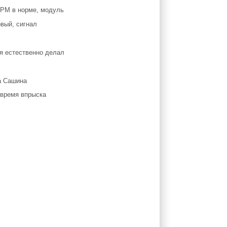
ГРМ в норме, модуль
овый, сигнал
я естественно делал
ка Сашина
 время впрыска