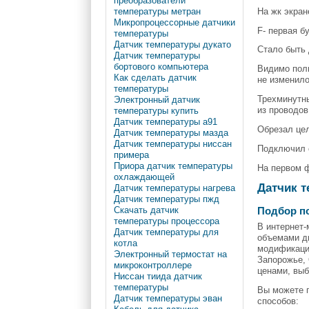
преобразователи
На жк экран
температуры метран
Микропроцессорные датчики
F- первая бу
температуры
Датчик температуры дукато
Стало быть 
Датчик температуры
бортового компьютера
Видимо полн
Как сделать датчик
не изменило
температуры
Трехминутны
Электронный датчик
из проводов
температуры купить
Датчик температуры а91
Обрезал цел
Датчик температуры мазда
Датчик температуры ниссан
Подключил с
примера
Приора датчик температуры
На первом ф
охлаждающей
Датчик т
Датчик температуры нагрева
Датчик температуры пжд
Скачать датчик
Подбор п
температуры процессора
В интернет-
Датчик температуры для
объемами дв
котла
модификацию
Электронный термостат на
Запорожье, 
микроконтроллере
ценами, вы
Ниссан тиида датчик
температуры
Вы можете п
Датчик температуры эван
способов: