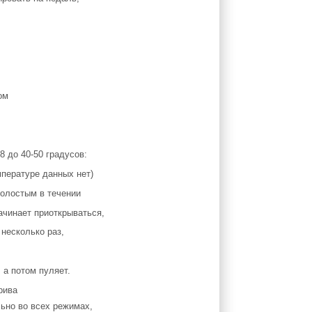
ом
 до 40-50 градусов:
мпературе данных нет)
холостым в течении
ачинает приоткрываться,
 несколько раз,
 а потом пуляет.
ьно во всех режимах,