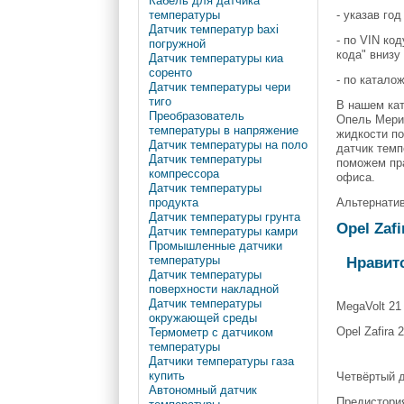
Кабель для датчика
- указав го
температуры
Датчик температур baxi
- по VIN ко
погружной
кода" внизу
Датчик температуры киа
соренто
- по катало
Датчик температуры чери
тиго
В нашем кат
Преобразователь
Опель Мерив
температуры в напряжение
жидкости по
Датчик температуры на поло
датчик темп
Датчик температуры
поможем пра
компрессора
офиса.
Датчик температуры
Альтернатив
продукта
Датчик температуры грунта
Opel Zaf
Датчик температуры камри
Промышленные датчики
Нравит
температуры
Датчик температуры
поверхности накладной
Датчик температуры
MegaVolt 21
окружающей среды
Opel Zafira 
Термометр с датчиком
температуры
Датчики температуры газа
купить
Четвёртый 
Автономный датчик
Предистория