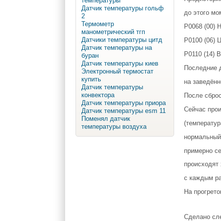
температуры
Датчик температуры гольф
до этого мо
2
Термометр
P0068 (00) 
манометрический тгп
Датчики температуры цитд
P0100 (06) 
Датчик температуры на
P0110 (14) 
буран
Датчик температуры киев
Последние д
Электронный термостат
купить
на заведён
Датчик температуры
конвектора
После сброс
Датчик температуры приора
Сейчас прои
Датчик температуры esm 11
Поменял датчик
(температур
температуры воздуха
нормальный 
примерно се
происходят 
с каждым ра
На прогрето
Сделано сле