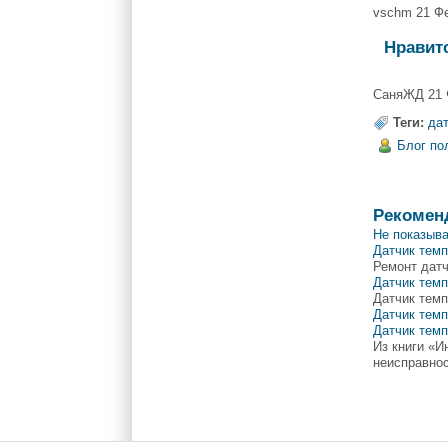
vschm 21 Ф
Нравит
СаняЖД 21 
Теги:
да
Блог по
Рекомен
Не показыва
Датчик темп
Ремонт дат
Датчик тем
Датчик тем
Датчик тем
Датчик тем
Из книги «
неисправнос