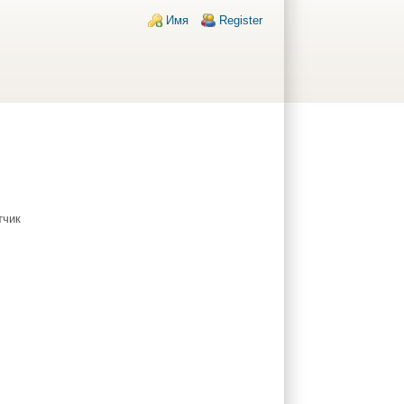
Login links
Имя
Register