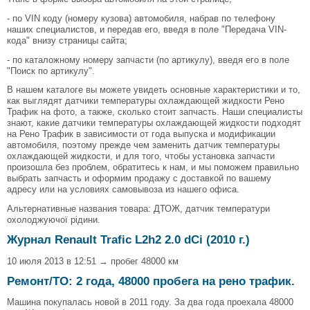
- по VIN коду (номеру кузова) автомобиля, набрав по телефону
наших специалистов, и передав его, введя в поле "Передача VIN-
кода" внизу страницы сайта;
- по каталожному номеру запчасти (по артикулу), введя его в поле
"Поиск по артикулу".
В нашем каталоге вы можете увидеть основные характеристики и то,
как выглядят датчики температуры охлаждающей жидкости Рено
Трафик на фото, а также, сколько стоит запчасть. Наши специалисты
знают, какие датчики температуры охлаждающей жидкости подходят
на Рено Трафик в зависимости от года выпуска и модификации
автомобиля, поэтому прежде чем заменить датчик температуры
охлаждающей жидкости, и для того, чтобы установка запчасти
произошла без проблем, обратитесь к нам, и мы поможем правильно
выбрать запчасть и оформим продажу с доставкой по вашему
адресу или на условиях самовывоза из нашего офиса.
Альтернативные названия товара: ДТОЖ, датчик температури
охолоджуючої рідини.
Журнал Renault Trafic L2h2 2.0 dCi (2010 г.)
10 июля 2013 в 12:51 → пробег 48000 км
Ремонт/ТО: 2 года, 48000 пробега на рено трафик.
Машина покупалась новой в 2011 году. За два года проехала 48000