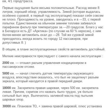
км, 4/1 город/трасса.
Первые ощущения были весьма положительные. Расход менее 8
литров, хороший обзор, управляемость. Зимой (которая выдалась
особенно суровой, в первый год эксплуатации) показал себя совсем
не плохо. Проходимость на уровне, заводилась и в —33, с первой
попытки. Единственное на обычном зимнем топливе забивался
парафином фильтр при температурах за —20 градусов. Благо у нас
в Беларуси есть ДТ «Арктика» (по слухам на 60 % керосин), с ним
более-менее автомобиль ехал до —28. Той же суровой зимой
приходилось иногда возить по городу 12 пассажиров, при
допустимых 8: )
В общем, в плане эксплуатационных свойств автомобиль достойный.
Мелкие неисправности преследуют с самого начала эксплуатации :
2000
км. — отошел разъем управления кондиционером в
пассажирском отсеке.
5000
км. — начал глючить датчик температуры окружающего
воздуха, впоследствии оказалось, что был не защелкнут разъем
зеркала, который находится в правой передней двери.
18000
км. Заскрипела правая шаровая, через 500 км. заскрипела
левая. Причем, скрипом это назвать было трудно, уж больно
сильный был звук. Вылечилось заливкой масла под пыльник
шаровых опор.
30000
км. Плановое ТО, + замена правой шаровой, плюс установка