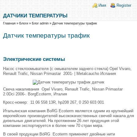
Перейти к основному содержанию
Skip to search
Login links
Имя
Register
ДАТЧИКИ ТЕМПЕРАТУРЫ
Вы здесь
Главная
»
Блоги
»
Блог admin
»
Датчик температуры трафик
Датчик температуры трафик
Электрические системы
Насос стеклоомывателя (с омывателем заднего стекла) Opel Vivaro,
Renault Trafic, Nissan Primastar 2001- | Metalcaucho Испания
Свеча накаливания Opel Vivaro, Renault Trafic, Nissan Primastar
2.0Dci 2006-. BorgEcoterm, Италия
Кросс-номер: 11 06 558 13R, hp208 267, 0 250 603 001
Итальянская компания BoRG Ecoterm является одним из крупнейший
европейских производителей высококачественных свечей накала для
дизельных двигателей. На протяжении 26 лет продукция этой
компании экспортируется в более чем 70 стран мира.
В своей продукции BöRG Ecoterm применяет двойные нити