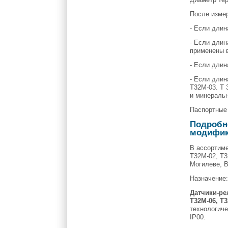
После изме
- Если длин
- Если длин
применены 
- Если дли
- Если длин
Т32М-03. Т 
и минераль
Паспортные
Подробно
модифика
В ассортиме
Т32М-02, Т3
Могилеве, В
Назначение
Датчики-ре
Т32М-06, Т
технологиче
IР00.