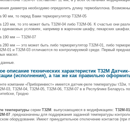
рения диаметра необходимо определить длину термобаллона. Возможны 
а 90 мм, то перед Вами терморегулятор Т32М-05
а 120 мм, то это может быть Т32М-04 либо Т32М-06. К счастью они разл
в одинаковых условиях, например в жарочном шкафу, пекарских шкафах
на 190 мм — Т32М-07
а 280 мм — это может быть либо терморегулятор Т32М-01, либо терморе
32М-01 и Т32М-03 отличаются по контролируемой среде. Первый предназ
ных масел.
 данные.
е описание технических характеристик Т32М Датчик
ции (исполнения), а так же как правильно оформить
нте компании «Приборинвест» имеется датчик-реле температуры т32м, т-
2М-03, Т32М-04, Т32М-05, Т32М-06, Т32М-07 в в Республике Беларусь по 
итебске, Гродно
:
ле температуры
серии
Т32М
. выпускающиеся в модификациях:
Т32М-01
32М-07
,предназначены для поддержания заданной температуры контроли
ском оборудовании. Имеют принудительное отключение контактов (при 