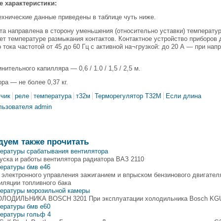
е характеристики:
хнические данные приведены в таблице чуть ниже.
та направлена в сторону уменьшения (относительно уставки) температу
ет температуре размыкания контактов. Контактное устройство приборов
 тока частотой от 45 до 60 Гц с активной на¬грузкой: до 20 А — при на
ительного капилляра — 0,6 / 1.0 / 1,5 / 2,5 м.
ра — не более 0,37 кг.
тчик
реле
температура
т32м
Терморегулятор Т32М
Если длина
льзователя admin
дуем также прочитать
пературы срабатывания вентилятора
уска и работы вентилятора радиатора ВАЗ 2110
пературы бмв е46
 электронного управления зажиганием и впрыском бензинового двигате
иляции топливного бака
пературы морозильной камеры
ОДИЛЬНИКА BOSCH 3201 При эксплуатации холодильника Bosch KGU 
пературы бмв е60
пературы гольф 4