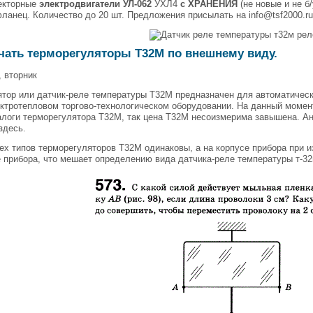
екторные
электродвигатели УЛ-062
УХЛ4
с ХРАНЕНИЯ
(не новые и не б/
ланец. Количество до 20 шт. Предложения присылать на info@tsf2000.ru 
чать терморегуляторы Т32М по внешнему виду.
, вторник
ятор или датчик-реле температуры Т32М предназначен для автоматичес
ктротепловом торгово-технологическом оборудовании. На данный момен
алоги терморегулятора Т32М, так цена Т32М несоизмерима завышена. А
здесь.
ех типов терморегуляторов Т32М одинаковы, а на корпусе прибора при и
 прибора, что мешает определению вида датчика-реле температуры т-3