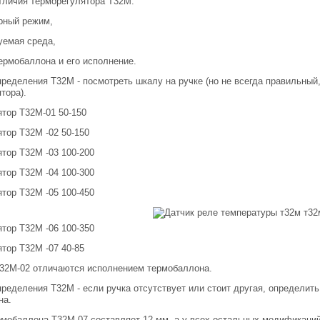
тличия терморегулятора Т32М:
рный режим,
уемая среда,
ермобаллона и его исполнение.
пределения Т32М - посмотреть шкалу на ручке (но не всегда правильный, 
тора).
тор Т32М-01 50-150
тор Т32М -02 50-150
тор Т32М -03 100-200
тор Т32М -04 100-300
тор Т32М -05 100-450
тор Т32М -06 100-350
тор Т32М -07 40-85
Т32М-02 отличаются исполнением термобаллона.
пределения Т32М - если ручка отсутствует или стоит другая, определит
на.
мобаллона Т32М-07 составляет 12 мм, а у всех остальных модификаций