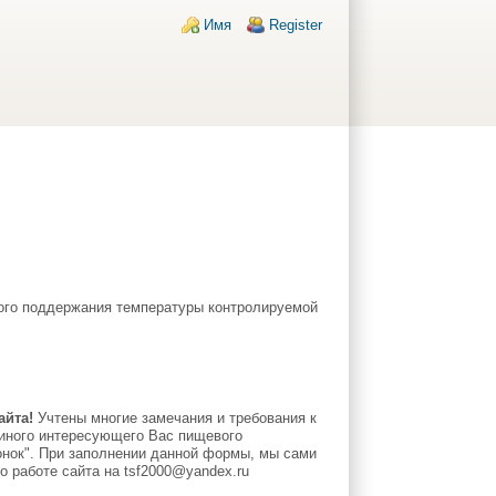
Login links
Имя
Register
кого поддержания температуры контролируемой
айта!
Учтены многие замечания и требования к
 иного интересующего Вас пищевого
онок". При заполнении данной формы, мы сами
 работе сайта на tsf2000@yandex.ru