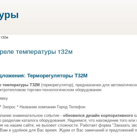
туры
 т32м
 реле температуры т32м
дложения: Терморегуляторы Т32М
е температуры Т32М
(терморегулятор), предназначен для автоматичес
ктротепловом торгово-технологическом оборудовании.
явку
* Запрос * Название компании Город Телефон
мпании знаменательное событие -
обновился дизайн корпоративного с
о разделам каталога оборудования. Надеемся, что нахождение того или
я на нашем сайте, не вызовет сложности. Работает форма "Заказать зв
Вам в удобное для Вас время. Ждем от Вас замечаний и предложений по