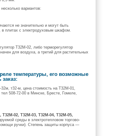
несколько вариантов:
ичаются не значительно и могут быть
, в плитах с электродуховым шкафом.
гулятор Т32М-02, либо терморегулятор
начен для воздуха, а третий для растительных
-реле температуры, его возможные
 заказ:
32м, т32-м, цена стоимость на Т32М-01,
тел 508-72-00 в Минске, Бресте, Гомеле,
, Т32М-02, Т32М-03, Т32М-04, Т32М-05,
руемой среды в электротепловом торгово-
помощи ручки). Степень защиты корпуса —