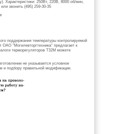
у). Характеристики: 250Вт, 220В, 8000 об/мин,
или звонить (495) 259-30-35
кого поддержания температуры контролируемой
т ОАО "Могилевторгтехника" предлагает к
налоги терморегуляторов Т32М можете
зготовлении не указывается условное
2м и подбору правильной модификации.