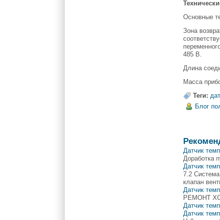
Технически
Основные те
Зона возвра
соответству
переменного
485 В.
Длина соедин
Масса прибо
Теги:
да
Блог по
Рекомен
Датчик тем
Доработка п
Датчик тем
7.2 Система
клапан вент
Датчик тем
РЕМОНТ ХОЛ
Датчик тем
Датчик тем