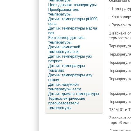
температуры
Основные о
Цвет датчика температуры
- Температу
Преобразователь
температуры
- Контролир
Датчик температуры pt1000
цена
- Размеры т
Датчик температуры масла
ваз
1 вариант о
Контроллер датчика
терморегуля
температуры
Терморегуля
Датчик комнатной
температуры baxi
Терморегуля
Датчик температуры уаз
патриот
Терморегуля
Датчик температуры
томагавк
Терморегуля
Датчик температуры дэу
Терморегуля
нексия
Датчик наружной
температуры esmt
Терморегуля
Датчик дыма и температуры
Термоэлектрические
Терморегуля
преобразователи
температуры
Т32М-01 и 
2 вариант о
термобалло
Диаметр тер