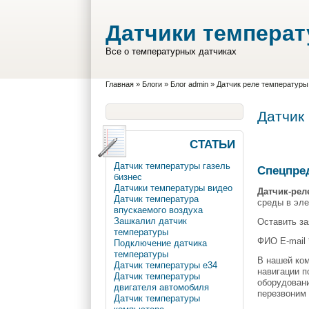
Перейти к основному содержанию
Skip to search
Датчики темпера
Все о температурных датчиках
Вы здесь
Главная
»
Блоги
»
Блог admin
»
Датчик реле температуры
Датчик
СТАТЬИ
Датчик температуры газель
Спецпре
бизнес
Датчики температуры видео
Датчик-рел
Датчик температура
среды в эле
впускаемого воздуха
Зашкалил датчик
Оставить за
температуры
ФИО E-mail 
Подключение датчика
температуры
В нашей ко
Датчик температуры e34
навигации п
Датчик температуры
оборудовани
двигателя автомобиля
перезвоним 
Датчик температуры