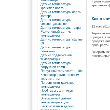
компьютера
Купим колл
Датчик температуры
крепление ф
крайслер волга
Датчик температуры опель
зафира
Как отли
Датчик температуры
ситроен джампер
12 мая 2015
Датчик температуры таврия
Резистивный датчик
Терморегул
температуры
среды в эле
Датчик температуры starline
продаже ан
b9
приобрести 
Датчик температуры
пожарный
Габариты вс
Датчик поддержания
обозначение
температуры
Датчик температуры
погружной esmu
Погружной термостат tu 10b
Конвектор с электронным
термостатом
Погрешности датчиков
температуры
Проблемы с датчиком
температуры
Электронный датчик
температуры воды
Бесконтактный датчик