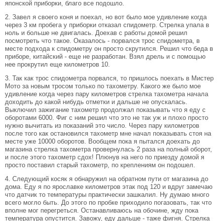
японской приборки, благо все подошло.
2. Завел я своего коня и поехал, но вот было мое удивление когда
через 3 км пробега у приборки отказал спидометр. Стрелка упала в
ноль и больше не двигалась. Доехав с работы домой решил
посмотреть что такое. Оказалось - порвался трос спидометра, в
месте подхода к спидометру он просто скрутился. Решил что беда в
приборе, китайский - еще не разработан. Взял дрель и с помощью
нее прокрутил еще километров 10.
3. Так как трос спидометра порвался, то пришлось поехать в Мистер
Мото за новым тросом только по тахометру. Какого же было мое
удивление когда через пару километров стрелка тахометра начала
доходить до какой нибудь отметки и дальше не опускалась.
Выключил зажигание тахометр продолжал показывать что я еду с
оборотами 6000. Фиг с ним решил что это не так уж и плохо просто
нужно вычитать из показаний это число. Через пару километров
после того как остановился тахометр мне начал показывать стоя на
месте уже 10000 оборотов. Вообщем пока я пытался доехать до
магазина стрелка тахометра провернулась 2 раза на полный оборот,
и после этого тахометр сдох! Плюнув на него по приезду домой я
просто поставил старый тахометр, по креплениям он подошел.
4. Следующий косяк я обнаружил на обратном пути от магазина до
дома. Еду я по ярославке километров этак под 120 и вдруг замечаю
что датчик то температуры практически зашкалил. Ну думаю много
всего могло быть. До этого по пробке приходило погазовать, так что
вполне мог перегреться. Останавливаюсь на обочине, жду пока
температура опустится. Завожу, еду дальше - таже фигня. Стрелка