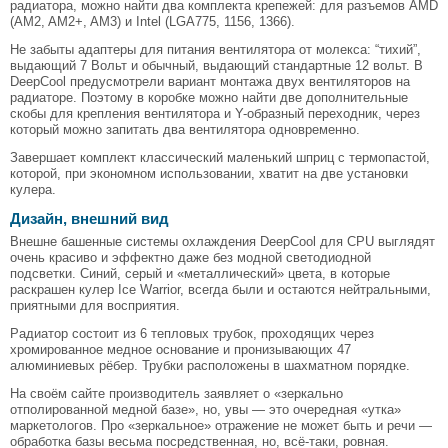
радиатора, можно найти два комплекта крепежей: для разъемов AMD
(AM2, AM2+, AM3) и Intel (LGA775, 1156, 1366).
Не забыты адаптеры для питания вентилятора от молекса: “тихий”,
выдающий 7 Вольт и обычный, выдающий стандартные 12 вольт. В
DeepCool предусмотрели вариант монтажа двух вентиляторов на
радиаторе. Поэтому в коробке можно найти две дополнительные
скобы для крепления вентилятора и Y-образный переходник, через
который можно запитать два вентилятора одновременно.
Завершает комплект классический маленький шприц с термопастой,
которой, при экономном использовании, хватит на две установки
кулера.
Дизайн, внешний вид
Внешне башенные системы охлаждения DeepCool для CPU выглядят
очень красиво и эффектно даже без модной светодиодной
подсветки. Синий, серый и «металлический» цвета, в которые
раскрашен кулер Ice Warrior, всегда были и остаются нейтральными,
приятными для восприятия.
Радиатор состоит из 6 тепловых трубок, проходящих через
хромированное медное основание и пронизывающих 47
алюминиевых рёбер. Трубки расположены в шахматном порядке.
На своём сайте производитель заявляет о «зеркально
отполированной медной базе», но, увы — это очередная «утка»
маркетологов. Про «зеркальное» отражение не может быть и речи —
обработка базы весьма посредственная, но, всё-таки, ровная.