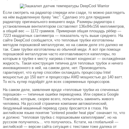
Если смотреть на радиатор спереди или сзади, то можно разглядеть
на нём выдавленную букву “икс”. Сделано это для придания
радиатору оригинального внешнего вида. Размеры радиатора с
установленным вентилятором составляют 136х84х156 миллиметров,
а общий вес — 1172 граммов. Примерная общая площадь рёбер —
7223 квадратных сантиметра — показатель чуть выше среднего. На
сайте DeepCool сообщается, что тепловые трубки изготовлены
методом порошковой металлургии, но на самом деле это далеко не
так. Сами трубки изготовлены из обычной меди. А вот при помощи
порошковой металлургии часто изготавливаются капилляры, по
которым в трубке к месту нагрева стекает конденсат — охлаждённая
жидкость. Такая конструкция типична для тепловых трубок и ничего
инновационного в ней, на самом деле, нет. Производитель
гарантирует, что кулер способен охлаждать процессоры Intel
мощностью до 150 ватт и процессоры AMD мощностью до 140 ватт.
То есть кулер подойдёт для всех современных процессоров.
На самом деле, заявления вроде «тепловые трубки из спеченных
порошков» — типичные ошибки переводчика. Или сервиса Google
Translate, которым, скорее всего, попытались заменить живого
человека. На русской страничке компании автоматический,
бездумный машинный перевод сразу бросается в глаза. На
английском языке понятие “sintered powder heat pipe” означает то, что
и должно: “тепловая трубка с порошковыми капиллярами”, но на
русском получилось… что получилось. Кстати, на глобальной —
английской — версии сайта ситуация с текстами тоже далека от