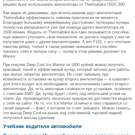
решено было использовать вентиляторы от Thermaltake ISGC-300.
Как видно из диаграммы, при использовании двух вентиляторов
Thermaltake эффективность новинки практически не меняется.
Благодаря большому межрёберному расстоянию, потенциал кулера
полностью раскрывается уже при помощи одного вентилятора на
1500 об/мин. Модель от Thermaltake всё-таки оказывается способна
еще немного улучшить свои показатели, но догнать лидера у нее не
получается даже с двумя вентиляторами. А вот F101, с его плотным
пакетом ребер, только в таком режиме оказывается способен
показать себя в полную силу — кулер в этом режиме догоняет Ice
Warrior.
При покупке Deep Cool Ice Warrior за 1800 рублей можно получить
красивый, тихий и эффективный кулер, который заточен для работы
при малых оборотах вентилятора. Не стоит забывать про
возможность установки на кулер второго вентилятора — в комплект
для этого входит всё необходимое, за исключением самого второго
вентилятора. Да, есть некоторые сложности при установке, особенно
с сокетами AMD. Да, кулер будет стоять под небольшим углом на
плате. Да, производитель несколько приукрасил достоинства модели
у себя на сайте. Но то, что Ice Warrior отлично и тихо справился со
своей задачей — факт, о котором не стоит забывать. Можно сказать,
что выход Deep Cool на рынок под собственной торговой маркой
получился весьма удачным.
Учебник водителя автомобиля