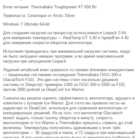
Блок питания: Thermaltake Toughtpower XT 650 Вт
Термопаста: Ceramique от Arctic Silver
Windows 7 Ultimate 64-bit
Для создания нагрузки на процессор использовался Linpack 0.64,
для измерения температуры — RealTemp GT 3.40 и SpeedFan 4.40
для измерения скорости оборотов вентилятора.
Испытания проводились при минимальной нагрузке системы, когда
не было запущено никаких программ, и во время максимальной
нагрузки при запущенном Linpack.
Ледяной китайский воин сражался со своими близкими конкурентами
— башенными системами охлаждения Thermaltake ISGC-300 и
GlacialTech F101. Эти две системы стоят несколько дешевле
системы от Deepcool: примерно 1300 за ISGC-300 и 1500 за F101
против 1800 рублей за DeepCool Ice Warrior.
Сначала мы решили оценить эффективность вентилятора, идущего в
комплекте с кулером Ice Warrior. Для этого мы провели тесты на
радиаторе от DeepCool, используя для сравнения вентиляторы от
конкурирующих решений. Из-за того, что вентилятор Glaciatech
может выдать только тысячу оборотов в минуту, скорость
вентиляторов от Ice Warrior и Thermaltake пришлось сбавить до этой
величины. Температуры получились одинаковыми у всех трёх
вентиляторов — 36 градусов в покое, и 72 градуса при максимальной
нагрузке. А вот шума меньше всего было от вентилятора IceWarrior. К