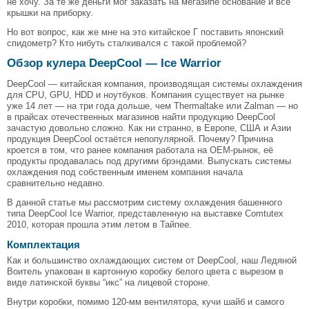
не хочу. За те же деньги мог заказать на мегазипе основание и все
крышки на приборку.
Но вот вопрос, как же мне на это китайское Г поставить японский
спидометр? Кто нибуть сталкивался с такой проблемой?
Обзор кулера DeepCool — Ice Warrior
DeepCool — китайская компания, производящая системы охлаждения
для CPU, GPU, HDD и ноутбуков. Компания существует на рынке
уже 14 лет — на три года дольше, чем Thermaltake или Zalman — но
в прайсах отечественных магазинов найти продукцию DeepCool
зачастую довольно сложно. Как ни странно, в Европе, США и Азии
продукция DeepCool остаётся непопулярной. Почему? Причина
кроется в том, что ранее компания работала на OEM-рынок, её
продукты продавалась под другими брэндами. Выпускать системы
охлаждения под собственным именем компания начала
сравнительно недавно.
В данной статье мы рассмотрим систему охлаждения башенного
типа DeepCool Ice Warrior, представленную на выставке Comtutex
2010, которая прошла этим летом в Тайпее.
Комплектация
Как и большинство охлаждающих систем от DeepCool, наш Ледяной
Воитель упакован в картонную коробку белого цвета с вырезом в
виде латинской буквы “икс” на лицевой стороне.
Внутри коробки, помимо 120-мм вентилятора, кучи шайб и самого