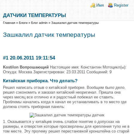
Перейти к основному содержанию
Skip to search
Login links
Имя
Register
ДАТЧИКИ ТЕМПЕРАТУРЫ
Вы здесь
Главная
»
Блоги
»
Блог admin
»
Зашкалил датчик температуры
Зашкалил датчик температуры
#1 20.06.2011 19:11:54
Kostilon
Вопрошающий
Настоящее имя: Константин Мотоцикл(ы):
Откуда: Москва Зарегистрирован: 23.03.2011 Сообщений: 9
Китайская приборка. Что делать?
Решил написать отзыв о китайской приборке. Вообщем было дело,
решил сэкономить и заказал китайский неоригинал. Пришла она
через месяц все отлично и я радостный побежал ее ставить.
Проблемы начались когда я начал ее устанавливать в то место где
должна стоять приборная панель:
1. Оказывается у китайцев очень слабое понятие о допусках на
размеры, и отверстия которые просверлены для крепления тупо не в
том месте. Эту пролему решил перестановкой кронштейна со старой