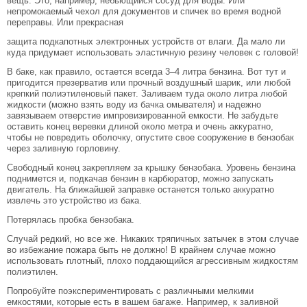
вещь. Это, например, небьющийся сосуд для воды. Или
непромокаемый чехол для документов и спичек во время водной
переправы. Или прекрасная
защита подкапотных электронных устройств от влаги. Да мало ли
куда придумает использовать эластичную резину человек с головой!
В баке, как правило, остается всегда 3–4 литра бензина. Вот тут и
пригодится презерватив или прочный воздушный шарик, или любой
крепкий полиэтиленовый пакет. Заливаем туда около литра любой
жидкости (можно взять воду из бачка омывателя) и надежно
завязываем отверстие импровизированной емкости. Не забудьте
оставить конец веревки длиной около метра и очень аккуратно,
чтобы не повредить оболочку, опустите свое сооружение в бензобак
через заливную горловину.
Свободный конец закрепляем за крышку бензобака. Уровень бензина
поднимется и, подкачав бензин в карбюратор, можно запускать
двигатель. На ближайшей заправке останется только аккуратно
извлечь это устройство из бака.
Потерялась пробка бензобака.
Случай редкий, но все же. Никаких тряпичных затычек в этом случае
во избежание пожара быть не должно! В крайнем случае можно
использовать плотный, плохо поддающийся агрессивным жидкостям
полиэтилен.
Попробуйте поэкспериментировать с различными мелкими
емкостями, которые есть в вашем багаже. Например, к заливной