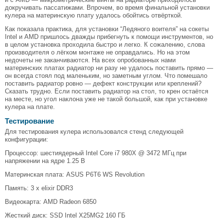
докручивать пассатижами. Впрочем, во время финальной установки
кулера на материнскую плату удалось обойтись отвёрткой.
Как показала практика, для установки “Ледяного воителя” на сокеты
Intel и AMD пришлось дважды прибегнуть к помощи инструментов, но
в целом установка проходила быстро и легко. К сожалению, слова
производителя о лёгком монтаже не оправдались. Но на этом
недочеты не заканчиваются. На всех опробованных нами
материнских платах радиатор ни разу не удалось поставить прямо —
он всегда стоял под маленьким, но заметным углом. Что помешало
поставить радиатор ровно — дефект конструкции или креплений?
Сказать трудно. Если поставить радиатор на стол, то крен остаётся
на месте, но угол наклона уже не такой большой, как при установке
кулера на плате.
Тестирование
Для тестирования кулера использовался стенд следующей
конфигурации:
Процессор: шестиядерный Intel Core i7 980X @ 3472 МГц при
напряжении на ядре 1.25 В
Материнская плата: ASUS P6T6 WS Revolution
Память: 3 x elixir DDR3
Видеокарта: AMD Radeon 6850
Жесткий диск: SSD Intel X25MG2 160 ГБ