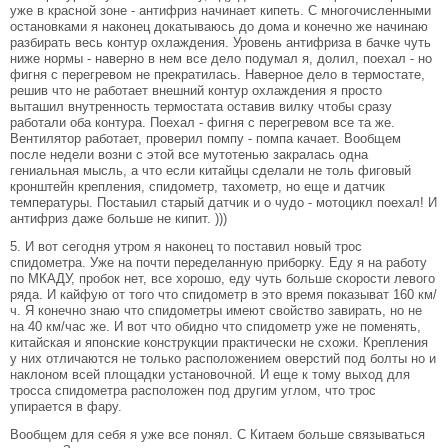
уже в красной зоне - антифриз начинает кипеть. С многочисленными
остановками я наконец докатываюсь до дома и конечно же начинаю
разбирать весь контур охлаждения. Уровень антифриза в бачке чуть
ниже нормы - наверно в нем все дело подумал я, долил, поехал - но
фигня с перегревом не прекратилась. Наверное дело в термостате,
решив что не работает внешний контур охлаждения я просто
выташил внутренность термостата оставив вилку чтобы сразу
работали оба контура. Поехал - фигня с перегревом все та же.
Вентилятор работает, проверил помпу - помпа качает. Вообщем
после недели возни с этой все мутотенью закралась одна
гениальная мысль, а что если китайцы сделали не толь фиговый
кронштейн крепления, спидометр, тахометр, но еще и датчик
температуры. Постаыил старый датчик и о чудо - мотоцикл поехал! И
антифриз даже больше не кипит. )))
5. И вот сегодня утром я наконец то поставил новый трос
спидометра. Уже на почти переделанную приборку. Еду я на работу
по МКАДУ, пробок нет, все хорошо, еду чуть больше скорости левого
ряда. И кайфую от того что спидометр в это время показыват 160 км/
ч. Я конечно знаю что спидометры имеют свойство завирать, но не
на 40 км/час же. И вот что обидно что спидометр уже не поменять,
китайская и японские конструкции практически не схожи. Крепления
у них отличаются не только расположением оверстий под болты но и
наклоном всей площадки установочной. И еще к тому выход для
тросса спидометра расположен под другим углом, что трос
упирается в фару.
Вообщем для себя я уже все понял. С Китаем больше связываться