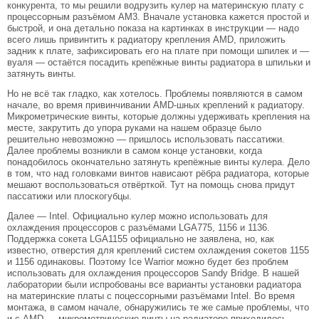
конкурента, то мы решили водрузить кулер на материнскую плату с
процессорным разъёмом AM3. Вначале установка кажется простой и
быстрой, и она детально показа на картинках в инструкции — надо
всего лишь привинтить к радиатору крепления AMD, приложить
задник к плате, зафиксировать его на плате при помощи шпилек и —
вуаля — остаётся посадить крепёжные винты радиатора в шпильки и
затянуть винты.
Но не всё так гладко, как хотелось. Проблемы появляются в самом
начале, во время привинчивании AMD-шных креплений к радиатору.
Микрометрические винты, которые должны удерживать крепления на
месте, закрутить до упора руками на нашем образце было
решительно невозможно — пришлось использовать пассатижи.
Далее проблемы возникли в самом конце установки, когда
понадобилось окончательно затянуть крепёжные винты кулера. Дело
в том, что над головками винтов нависают рёбра радиатора, которые
мешают воспользоваться отвёрткой. Тут на помощь снова придут
пассатижи или плоскогубцы.
Далее — Intel. Официально кулер можно использовать для
охлаждения процессоров с разъёмами LGA775, 1156 и 1136.
Поддержка сокета LGA1155 официально не заявлена, но, как
известно, отверстия для креплений систем охлаждения сокетов 1155
и 1156 одинаковы. Поэтому Ice Warrior можно будет без проблем
использовать для охлаждения процессоров Sandy Bridge. В нашей
лаборатории были испробованы все варианты установки радиатора
на материнские платы с поцессорными разъёмами Intel. Во время
монтажа, в самом начале, обнаружились те же самые проблемы, что
и с AMD — микрометрические винты на радиаторе приходилось