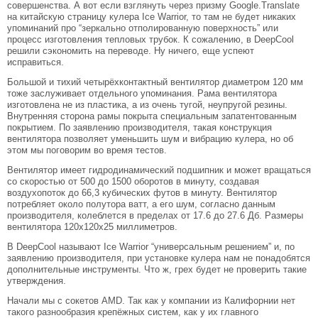
совершенства. А вот если взглянуть через призму Google.Translate
на китайскую страницу кулера Ice Warrior, то там не будет никаких
упоминаний про “зеркально отполированную поверхность” или
процесс изготовления тепловых трубок. К сожалению, в DeepCool
решили сэкономить на переводе. Ну ничего, еще успеют
исправиться.
Большой и тихий четырёхконтактный вентилятор диаметром 120 мм
тоже заслуживает отдельного упоминания. Рама вентилятора
изготовлена не из пластика, а из очень тугой, неупругой резины.
Внутренняя сторона рамы покрыта специальным запатентованным
покрытием. По заявлению производителя, такая конструкция
вентилятора позволяет уменьшить шум и вибрацию кулера, но об
этом мы поговорим во время тестов.
Вентилятор имеет гидродинамический подшипник и может вращаться
со скоростью от 500 до 1500 оборотов в минуту, создавая
воздухопоток до 66,3 кубических футов в минуту. Вентилятор
потребляет около полутора ватт, а его шум, согласно данным
производителя, колеблется в пределах от 17.6 до 27.6 Дб. Размеры
вентилятора 120х120х25 миллиметров.
В DeepCool называют Ice Warrior “универсальным решением” и, по
заявлению производителя, при установке кулера нам не понадобятся
дополнительные инструменты. Что ж, грех будет не проверить такие
утверждения.
Начали мы с сокетов AMD. Так как у компании из Калифорнии нет
такого разнообразия крепёжных систем, как у их главного