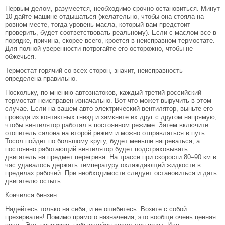
Первым делом, разумеется, необходимо срочно остановиться. Минут
10 дайте машине отдышаться (желательно, чтобы она стояла на
ровном месте, тогда уровень масла, который вам предстоит
проверить, будет соответствовать реальному). Если с маслом все в
порядке, причина, скорее всего, кроется в неисправном термостате.
Для полной уверенности потрогайте его осторожно, чтобы не
обжечься.
Термостат горячий со всех сторон, значит, неисправность
определена правильно.
Поскольку, по мнению автознатоков, каждый третий российский
термостат неисправен изначально. Вот что может выручить в этом
случае. Если на вашем авто электрический вентилятор, выньте его
провода из контактных гнезд и замкните их друг с другом напрямую,
чтобы вентилятор работал в постоянном режиме. Затем включите
отопитель салона на второй режим и можно отправляться в путь.
Тосол пойдет по большому кругу, будет меньше нагреваться, а
постоянно работающий вентилятор будет подстраховывать
двигатель на предмет перегрева. На трассе при скорости 80–90 км в
час удавалось держать температуру охлаждающей жидкости в
пределах рабочей. При необходимости следует остановиться и дать
двигателю остыть.
Кончился бензин.
Надейтесь только на себя, и не ошибетесь. Возите с собой
презерватив! Помимо прямого назначения, это вообще очень ценная