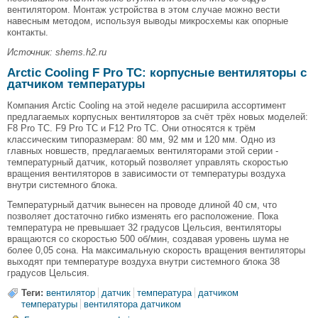
вентилятором. Монтаж устройства в этом случае можно вести
навесным методом, используя выводы микросхемы как опорные
контакты.
Источник: shems.h2.ru
Arctic Cooling F Pro TC: корпусные вентиляторы с
датчиком температуры
Компания Arctic Cooling на этой неделе расширила ассортимент
предлагаемых корпусных вентиляторов за счёт трёх новых моделей:
F8 Pro TC. F9 Pro TC и F12 Pro TC. Они относятся к трём
классическим типоразмерам: 80 мм, 92 мм и 120 мм. Одно из
главных новшеств, предлагаемых вентиляторами этой серии -
температурный датчик, который позволяет управлять скоростью
вращения вентиляторов в зависимости от температуры воздуха
внутри системного блока.
Температурный датчик вынесен на проводе длиной 40 см, что
позволяет достаточно гибко изменять его расположение. Пока
температура не превышает 32 градусов Цельсия, вентиляторы
вращаются со скоростью 500 об/мин, создавая уровень шума не
более 0,05 сона. На максимальную скорость вращения вентиляторы
выходят при температуре воздуха внутри системного блока 38
градусов Цельсия.
Теги:
вентилятор
датчик
температура
датчиком
температуры
вентилятора датчиком