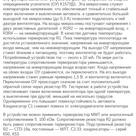
операционном усилителе (ОУ) К157УД1. Эта микросхема служит
компаратором напряжения, что обеспечивает точный и стабильный
порог включения и выключения автомата. а сравнительно большой
выходной ток микросхемы (до 0,3 А) позволяет подключать к ней
дватри вентилятора. На входы микросхемы поступают напряжения с
двух резистивных делителей: с R1R2 — на инвертирующий вход, с
R3R4 — на неинвертирующий. В качестве датчика температуры
использован терморезистор R1. Пока температура теплоотвода не
достигла установленного значения, напряжение на инвертирующем
входе меньше, чем на неинвертирующем. На выходе ОУ напряжение
станет близким к питающему, поэтому вентилятор не будет работать.
Потребляемый устройством ток — около к 10 мА. По мере роста
температуры сопротивление терморезистора уменьшается,
напряжение на инвертирующем входе возрастает. Когда напряжения
на обоих входах ОУ сравняются, он переключится. На его выходе
напряжение станет равным примерно 1,5 В, и вентилятор включится.
Переключение ОУ происходит скачком за счет положительной
обратной связи через резистор R5. Гистерезис в работе устройства
обеспечивает также включение вентилятора при одной температуре,
а выключение при другой, меньшей на несколько градусов.
Одновременно это повышает помехоустойчивость автомата.
Конденсатор С1 снижает помехи от электродвигателя вентилятора.
В устройстве можно применить терморезистор ММТ или аналогичный
сопротивлением 5. 100 кОм. Сопротивление резистора R2 должно
быть равно сопротивлению терморезистора. Подстроенный резистор
R2 — СПЗ-19а, постоянные — МЛТ, С2-33; конденсаторы — серий
К50, К53.