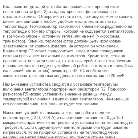
Большинство деталей устройства припаивают к проводникам
печатной платы (рис. 2) из одностороннего фольгированного
стеклотекстолита. Отверстий в плате нет, поэтому ее можно крепить
клеем или винтами в любом удобном месте, желательно на
теплоотводе. Терморезистор закрепляют клеем непосредственно на
теплоотводе с той его стороны, которая не обдувается вентилятором,
и возможно ближе к источнику тепла или на нем (микросхема,
транзистор). Конечно, терморезистор должен быть изолирован
электрически от корпуса изделия, на котором он установлен.
Конденсатор С2 может понадобиться, когда длина проводников
питания превышает несколько сантиметров. Кроме того, если на
проводниках появятся помехи, от которых срабатывает микросхема
(проявляется это в виде неустойчивой работы автомата и случайных
включений вентилятора), резисторы R2, R4 необходимо
зашунтировать оксидными конденсаторами емкостью по 20 мкФ.
Налаживание устройства сводится к установке температуры
включения вентилятора подстроечным резистором R2. Подбором
резистора R5 можно установить значение разницы между
температурой включения и выключения вентилятора. Чем меньше
его сопротивление, тем больше будет эта разница.
Испытания устройства показали, что при работе с одним
вентилятором (12 В, 0.14 А) и напряжении питания от 10 до 15В
микросхема практически не греется и установки ее на теплоотвод не
требуется. Если с двумя-тремя вентиляторами она будет заметно
нагреваться, то ее придется установить на теплоотвод через
небольшие металлические втулки или обеспечить ее обдув