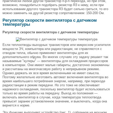
практически любой другой транзистор n-p-n перехода, но при этом,
возможно, понадобиться подобрать резистор R3 к нему, если при
использовании другого транзистора R3 будет сильно греться, то его
можно заменить на другой резистор сопротивлением: 150-200 Ом.
Регулятор скорости вентилятора с датчиком
температуры
Регулятор скорости вентилятора с датчиком температуры
Если теплоотводы выходных транзисторов или микросхем усилителя
мощности ЗЧ, компьютера или радиостанции, не справляются с
отводом тепла, обычно применяют вентиляторы для их
дополнительного обдува. Во многих случаях эту задачу решают так
называемые "кулеры" — вентиляторы для охлаждения процессоров
в компьютерах. Они имеют малые габариты, достаточно экономичны
и рассчитаны на многочасовую работу в непрерывном режиме.
Однако держать их все время включенными не имеет смысла.
Поэтому желательно изготовить автомат включения вентилятора во
время наибольшего потребления энергии, например, при переходе
радиостанции в режим передачи. Но это тоже не обеспечивает
надежного охлаждения, поскольку вентилятор будет использоваться
только во время работы на передачу. Выход из положения —
включать вентилятор в случае, когда температура теплоотвода
превысит заранее установленное значение, и выключать, когда она
вернется к норме.
Эту функцию выполняет устройство (рис. 1), собранное на мощном