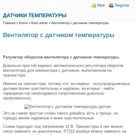
Перейти к основному содержанию
Skip to search
Login links
Имя
Register
ДАТЧИКИ ТЕМПЕРАТУРЫ
Вы здесь
Главная
»
Блоги
»
Блог admin
»
Вентилятор с датчиком температуры
Вентилятор с датчиком температуры
Регулятор оборотов вентилятора с датчиком температуры.
Довольно простой вариант автоматического регулятора оборотов
вентилятора для компьютера с датчиком, выполненном на
транзисторе.
Именно на транзисторе, потому что: во-первых - полупроводниковые
датчики более чувствительны и надёжны, во-вторых - найти
терморезистор необходимого сопротивления довольно
проблематично.
Это не самая простая схема такого девайса, есть и проще, но
гораздо менее надежные и мнее чувствительные.
Схема подходит под напряжение 12 В. Транзисторы в них можно
легко заменить на аналогичные, КТ315 вообще можно заменить на