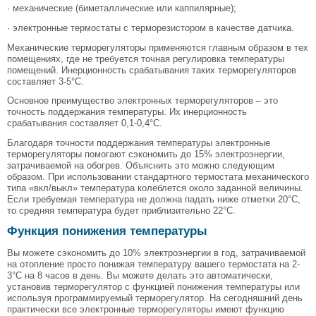
· механические (биметаллические или каппилярные);
· электронные термостаты с терморезистором в качестве датчика.
Механические терморегуляторы применяются главным образом в тех
помещениях, где не требуется точная регулировка температуры
помещений. Инерционность срабатывания таких терморегуляторов
составляет 3-5°С.
Основное преимущество электронных терморегуляторов – это
точность поддержания температуры. Их инерционность
срабатывания составляет 0,1-0,4°С.
Благодаря точности поддержания температуры электронные
терморегуляторы помогают сэкономить до 15% электроэнергии,
затрачиваемой на обогрев. Объяснить это можно следующим
образом. При использовании стандартного термостата механического
типа «вкл/выкл» температура колеблется около заданной величины.
Если требуемая температура не должна падать ниже отметки 20°С,
то средняя температура будет приблизительно 22°С.
Функция понижения температуры
Вы можете сэкономить до 10% электроэнергии в год, затрачиваемой
на отопление просто понижая температуру вашего термостата на 2-
3°С на 8 часов в день. Вы можете делать это автоматически,
установив терморегулятор с функцией понижения температуры или
используя программируемый терморегулятор. На сегодняшний день
практически все электронные терморегуляторы имеют функцию