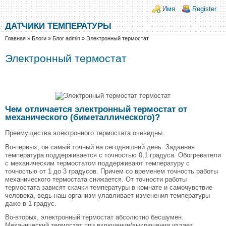
Перейти к основному содержанию
Skip to search
Login links
Имя
Register
ДАТЧИКИ ТЕМПЕРАТУРЫ
Вы здесь
Главная
»
Блоги
»
Блог admin
»
Электронный термостат
Электронный термостат
Чем отличается электронный термостат от
механического (биметаллического)?
Преимущества электронного термостата очевидны.
Во-первых, он самый точный на сегодняшний день. Заданная
температура поддерживается с точностью 0,1 градуса. Обогреватели
с механическим термостатом поддерживают температуру с
точностью от 1 до 3 градусов. Причем со временем точность работы
механического термостата снижается. От точности работы
термостата зависят скачки температуры в комнате и самочувствие
человека, ведь наш организм улавливает изменения температуры
даже в 1 градус.
Во-вторых, электронный термостат абсолютно бесшумен.
Механический термостат при включении/выключении издает