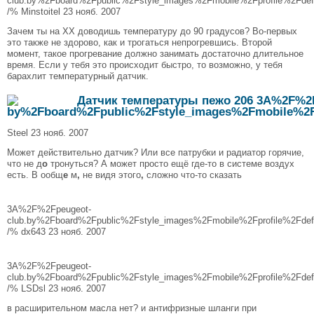
club.by%2Fboard%2Fpublic%2Fstyle_images%2Fmobile%2Fprofile%2Fdefau
/% Minstoitel 23 нояб. 2007
Зачем ты на ХХ доводишь температуру до 90 градусов? Во-первых
это также не здорово, как и трогаться непрогревшись. Второй
момент, такое прогревание должно занимать достаточно длительное
время. Если у тебя это происходит быстро, то возможно, у тебя
барахлит температурный датчик.
Steel 23 нояб. 2007
Может действительно датчик? Или все патрубки и радиатор горячие,
что не д
о
тронуться? А может просто ещё где-то в системе воздух
есть. В ообщ
е
м
,
не видя этого
,
сложно что-то сказать
3A%2F%2Fpeugeot-
club.by%2Fboard%2Fpublic%2Fstyle_images%2Fmobile%2Fprofile%2Fdefau
/% dx643 23 нояб. 2007
3A%2F%2Fpeugeot-
club.by%2Fboard%2Fpublic%2Fstyle_images%2Fmobile%2Fprofile%2Fdefau
/% LSDsl 23 нояб. 2007
в расширительном масла нет? и антифризные шланги при