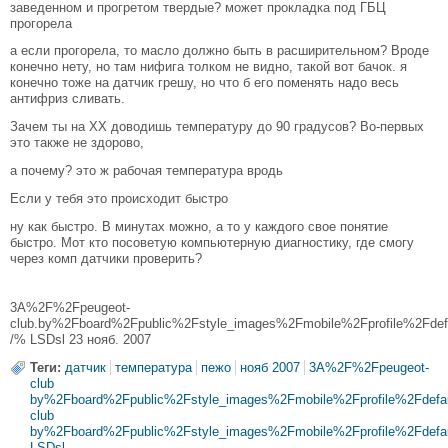
заведенном и прогретом твердые? может прокладка под ГБЦ
прогорела
а если прогорела, то масло должно быть в расширительном? Вроде
конечно нету, но там нифига толком не видно, такой вот бачок. я
конечно тоже на датчик грешу, но что б его поменять надо весь
антифриз сливать.
Зачем ты на ХХ доводишь температуру до 90 градусов? Во-первых
это также не здорово,
а почему? это ж рабочая температура вродь
Если у тебя это происходит быстро
ну как быстро. В минутах можно, а то у каждого свое понятие
быстро. Мот кто посоветую компьютерную диагностику, где смогу
через комп датчики проверить?
3A%2F%2Fpeugeot-
club.by%2Fboard%2Fpublic%2Fstyle_images%2Fmobile%2Fprofile%2Fdefau
/% LSDsl 23 нояб. 2007
Теги:
датчик
температура
пежо
нояб 2007
3A%2F%2Fpeugeot-
club
by%2Fboard%2Fpublic%2Fstyle_images%2Fmobile%2Fprofile%2Fdefau
club
by%2Fboard%2Fpublic%2Fstyle_images%2Fmobile%2Fprofile%2Fdefau
LSDsl