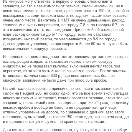
Из минусов могу отметить, в первую очередь, сложно найти
запчасти, но это в зависимости от региона, салон небольшой, но в
некоторых случаях это его плюс, при своем росте в 190 см, спокойно
помещаюсь на водительском месте, но задним пассажирам остается
очень мало места. Двигатель 1.4 МТ не очень динамичный, расход
топлива мне очень понравился, по городу 7-8 л. за городом 6-7, но
это в зависимости от стиля вождения. При спокойной размеренной
езде расход снижается до 6-7 по городу, если же стараться
изобразить быстрый разгон, то увеличивается до 8-9 по городу.
Дорогу держит уверенно, но при скорости более 60 км. ч. нужно быть
внимательным к радиусу поворота.
Из поломок за время владения только глюканул датчик температуры
охлаждающей жидкости, показывал нормально температуру
жидкости, но не передавал импульс включения вентилятора при
перегреве, из-за чего чуть было не закипел в пробке. После замены
(стоимость датчика около 600 р.) все восстановилось больше
опасности закипания не было даже при плюс 35 в пробке.
На счёт салона говорить в принципе нечего, все и так знают какой
салон на Peugeot 206, но скажу одно, что за все время эксплуатации
ничего не гремит и не трещит, кондей работает отлично, стоит только
заправить, печка зимой греет, заводилась при -30 с 1 раза, по движку
никаких проблем вообще не было, и не предвидится, да и еще
отлично управление на дороге, по сравнению с другими авто этого
же класса, руль чёткий, на трассе 150 легко идет, как по рельсам, да
и в салоне не так уж и шумно, по сравнению с тазиками.
Да и кстати комплектация порадовала, ( у конкурентов этого вообще