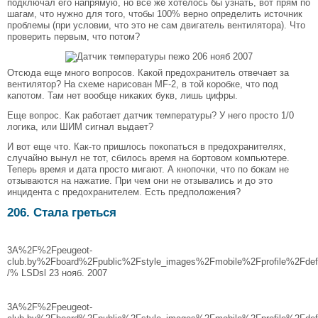
подключал его напрямую, но все же хотелось бы узнать, вот прям по
шагам, что нужно для того, чтобы 100% верно определить источник
проблемы (при условии, что это не сам двигатель вентилятора). Что
проверить первым, что потом?
Отсюда еще много вопросов. Какой предохранитель отвечает за
вентилятор? На схеме нарисован MF-2, в той коробке, что под
капотом. Там нет вообще никаких букв, лишь цифры.
Еще вопрос. Как работает датчик температуры? У него просто 1/0
логика, или ШИМ сигнал выдает?
И вот еще что. Как-то пришлось покопаться в предохранителях,
случайно вынул не тот, сбилось время на бортовом компьютере.
Теперь время и дата просто мигают. А кнопочки, что по бокам не
отзываются на нажатие. При чем они не отзывались и до это
инцидента с предохранителем. Есть предположения?
206. Стала греться
3A%2F%2Fpeugeot-
club.by%2Fboard%2Fpublic%2Fstyle_images%2Fmobile%2Fprofile%2Fdefau
/% LSDsl 23 нояб. 2007
3A%2F%2Fpeugeot-