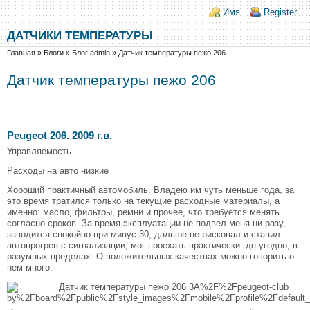
Перейти к основному содержанию
Skip to search
Login links
Имя
Register
ДАТЧИКИ ТЕМПЕРАТУРЫ
Вы здесь
Главная
»
Блоги
»
Блог admin
»
Датчик температуры пежо 206
Датчик температуры пежо 206
Peugeot 206. 2009 г.в.
Управляемость
Расходы на авто низкие
Хороший практичный автомобиль. Владею им чуть меньше года, за
это время тратился только на текущие расходные материалы, а
именно: масло, фильтры, ремни и прочее, что требуется менять
согласно сроков. За время эксплуатации не подвел меня ни разу,
заводится спокойно при минус 30, дальше не рисковал и ставил
автопрогрев с сигнализации, мог проехать практически где угодно, в
разумных пределах. О положительных качествах можно говорить о
нем много.