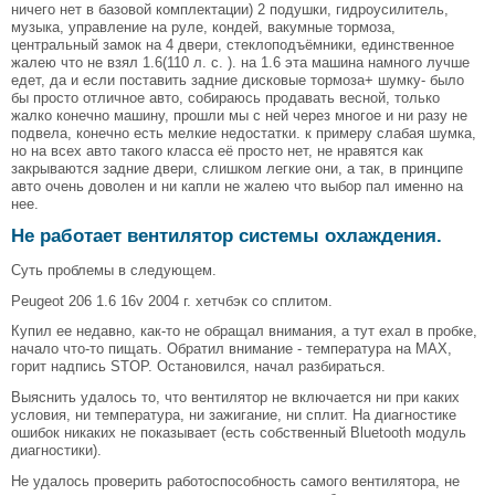
ничего нет в базовой комплектации) 2 подушки, гидроусилитель,
музыка, управление на руле, кондей, вакумные тормоза,
центральный замок на 4 двери, стеклоподъёмники, единственное
жалею что не взял 1.6(110 л. с. ). на 1.6 эта машина намного лучше
едет, да и если поставить задние дисковые тормоза+ шумку- было
бы просто отличное авто, собираюсь продавать весной, только
жалко конечно машину, прошли мы с ней через многое и ни разу не
подвела, конечно есть мелкие недостатки. к примеру слабая шумка,
но на всех авто такого класса её просто нет, не нравятся как
закрываются задние двери, слишком легкие они, а так, в принципе
авто очень доволен и ни капли не жалею что выбор пал именно на
нее.
Не работает вентилятор системы охлаждения.
Суть проблемы в следующем.
Peugeot 206 1.6 16v 2004 г. хетчбэк со сплитом.
Купил ее недавно, как-то не обращал внимания, а тут ехал в пробке,
начало что-то пищать. Обратил внимание - температура на МАХ,
горит надпись STOP. Остановился, начал разбираться.
Выяснить удалось то, что вентилятор не включается ни при каких
условия, ни температура, ни зажигание, ни сплит. На диагностике
ошибок никаких не показывает (есть собственный Bluetooth модуль
диагностики).
Не удалось проверить работоспособность самого вентилятора, не