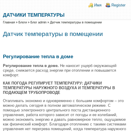
Перейти к основному содержанию
Skip to search
Login links
Имя
Register
ДАТЧИКИ ТЕМПЕРАТУРЫ
Вы здесь
Главная
»
Блоги
»
Блог admin
»
Датчик температуры в помещении
Датчик температуры в помещении
Регулирование тепла в доме
Регулирование тепла в доме.
Не наносит ущерб окружающей
среде, снижается расход энергии при отоплении и повышается
комфорт.
КАК ПОГОДА РЕГУЛИРУЕТ ТЕМПЕРАТУРУ: ДАТЧИКИ
ТЕМПЕРАТУРЫ НАРУЖНОГО ВОЗДУХА И ТЕМПЕРАТУРЫ В
ПОДАЮЩЕМ ТРУБОПРОВОДЕ
Отапливать экономно и одновременно с большим комфортом – это
можно делать сегодня в полном автоматическом режиме. С
помощью электронного центрального поста дистанционного
управления, работа которого зависит от погоды и ее колебаний,
можно экономить энергию и давать равномерное тепло, ощущаемое
как физический комфорт. Благодаря отоплению с такими системами
управления нет перегрева помещений, когда температура наружного