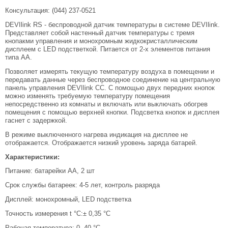
Консультация: (044) 237-0521
DEVIlink RS - беспроводной датчик температуры в системе DEVIlink.
Представляет собой настенный датчик температуры с тремя
кнопакми управления и монохромным жидкокристаллическим
дисплеем с LED подстветкой. Питается от 2-х элементов питания
типа АА.
Позволяет измерять текущую температуру воздуха в помещении и
передавать данные через беспроводное соединение на центральную
панель управления DEVIlink CC. С помощью двух передних кнопок
можно изменять требуемую температуру помещения
непосредственно из комнаты и включать или выключать обогрев
помещения с помощью верхней кнопки. Подсветка кнопок и дисплея
гаснет с задержкой.
В режиме выключенного нагрева индикация на дисплее не
отображается. Отображается низкий уровень заряда батарей.
Характеристики:
Питание: батарейки АА, 2 шт
Срок службы батареек: 4-5 лет, контроль разряда
Дисплей: монохромный, LED подстветка
Точность измерения t °C:± 0,35 °С
Рабочая температура: 0. 40 °С