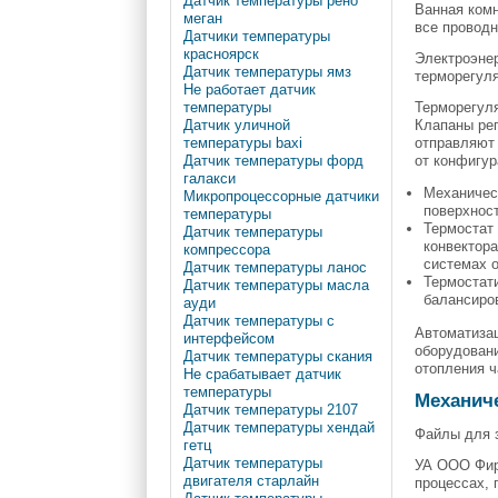
Датчик температуры рено
Ванная комн
меган
все провод
Датчики температуры
красноярск
Электроэнер
Датчик температуры ямз
терморегуля
Не работает датчик
Терморегул
температуры
Клапаны рег
Датчик уличной
отправляют 
температуры baxi
от конфигур
Датчик температуры форд
галакси
Механичес
Микропроцессорные датчики
поверхнос
температуры
Термостат
Датчик температуры
конвектор
компрессора
системах 
Датчик температуры ланос
Термостат
Датчик температуры масла
балансиро
ауди
Датчик температуры с
Автоматизац
интерфейсом
оборудовани
Датчик температуры скания
отопления ч
Не срабатывает датчик
температуры
Механич
Датчик температуры 2107
Датчик температуры хендай
Файлы для з
гетц
Датчик температуры
УА ООО Фир
двигателя старлайн
процессах,