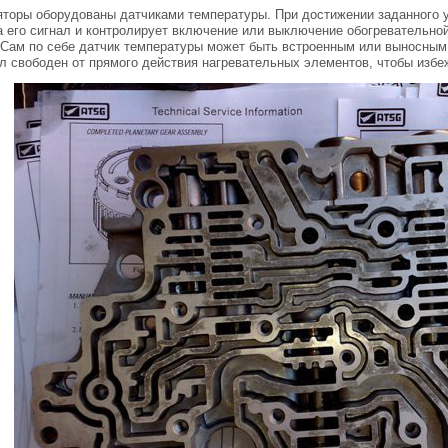
торы оборудованы датчиками температуры. При достижении заданного у
а его сигнал и контролирует включение или выключение обогревательной
 Сам по себе датчик температуры может быть встроенным или выносным
л свободен от прямого действия нагревательных элементов, чтобы избе