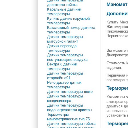
Датчик температуры
Маномет
двигателя тойота
Кабельные датчики
Дополни
температуры
Купить датчик наружной
Купить Меха
температуры
Житомирская
Каталожный номер датчика
Николаевска
температуры
Черниговска
Датчик температуры
митсубиси галант
Датчик перепада
Вы можете п
температуры
Днепропетро
Датчик температуры
поступающего воздуха
Стоимость М
Вектра б датчики
изделия.
температуры
Датчик температуры
Первичная и
старлайн а91
послегаран
Рено дастер датчик
температуры
Терморе
Датчик температуры пежо
Датчик температуры
Какими бы э
кондиционера
электроэне
Датчик температуры
добиться до
водонагревателя аристон
использова
Термометры
установить
манометрические тип 75
Терморег
Датчик температуры тойота