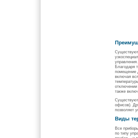
Преимущ
Существую
узкоспециа
управления
Благодаря т
помещение д
включая вся
температуры
отключении 
также включ
Существуют 
офисов). Д
позволяет у
Виды те
Все приборы
по типу упр