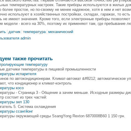
все высокого качества. Первые отличаются высокой точностью регулиров
ьных температурных настроек. Такие приборы используются в жилых до
о более простое, но по-своему не менее надежное, хотя в нем и нет воз
чно используют в хозяйственных постройках, складах, гаражах, то есть 
ь не имеют значения. Кроме того, если электронные приборы позволяют
е модели - всего на 30%, поэтому их применяют там, где пребывание л
пить
датчик
температура
механический
льзователя admin
дуем также прочитать
нтролирующие температуру
ые датчики температуры в пищевой промышленности
пературы испарителя
инов по автокондиционерам. Климат-автомат &#8212; автоматическое уп
ют, что кондиционер и климат-контроль
ературы косо
ературы - Страница 3 - Общение а зачем меньше. Исходные размеры дис
тр состоит из трех частей:
ературы зил 130
игатель 5. Система охлаждения
ературы ссангйонг
ературы окружающей среды SsangYong Rexton 6870008B60 1 150 грн.