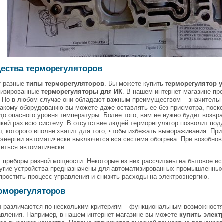
ества терморегуляторов
т разные
типы терморегуляторов
. Вы можете купить
терморегулятор 
лизированные
терморегуляторы для ИК
. В нашем интернет-магазине пр
. Но в любом случае они обладают важным преимуществом – значительн
акому оборудованию вы можете даже оставлять ее без присмотра, поско
о опасного уровня температуры. Более того, вам не нужно будет возв
кий раз всю систему. В отсутствие людей терморегулятор позволит п
, которого вполне хватит для того, чтобы избежать вымораживания. При
энергии автоматически выключится вся система обогрева. При возобно
иться автоматически.
приборы разной мощности. Некоторые из них рассчитаны на бытовое ис
ругие устройства предназначены для автоматизированных промышленных
простить процесс управления и снизить расходы на электроэнергию.
рморегуляторов
 различаются по нескольким критериям – функциональным возможностям
авления. Например, в нашем интернет-магазине вы можете
купить элек