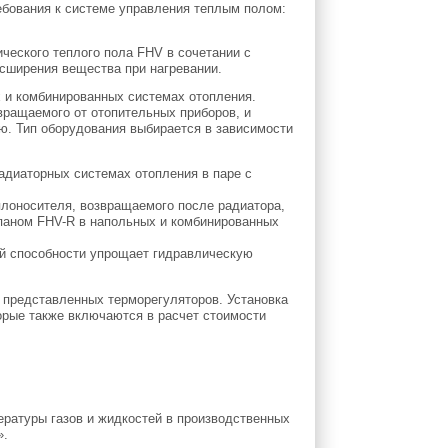
ебования к системе управления теплым полом:
ческого теплого пола FHV в сочетании с
асширения вещества при нагревании.
 и комбинированных системах отопления.
вращаемого от отопительных приборов, и
ю. Тип оборудования выбирается в зависимости
адиаторных системах отопления в паре с
плоносителя, возвращаемого после радиатора,
апаном FHV-R в напольных и комбинированных
ой способности упрощает гидравлическую
 представленных терморегуляторов. Установка
орые также включаются в расчет стоимости
ратуры газов и жидкостей в производственных
».