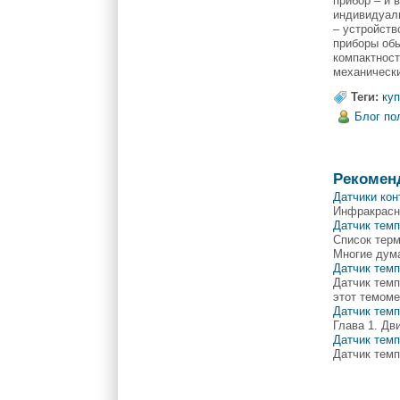
прибор – и 
индивидуал
– устройств
приборы обы
компактност
механически
Теги:
ку
Блог по
Рекомен
Датчики ко
Инфракрасн
Датчик тем
Список терм
Многие дума
Датчик темп
Датчик темп
этот темоме
Датчик темп
Глава 1. Дв
Датчик темп
Датчик темп