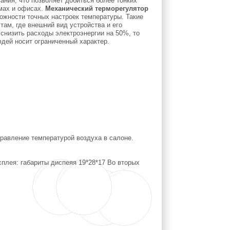
ания, что позволяет добиться более тонких
мах и офисах.
Механический терморегулятор
можности точных настроек температуры. Такие
там, где внешний вид устройства и его
 снизить расходы электроэнергии на 50%, то
юдей носит ограниченный характер.
равление температурой воздуха в салоне.
плея: габариты диспеяя 19*28*17 Во вторых