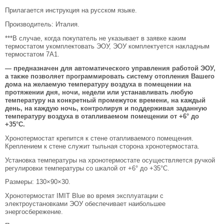
Прилагается инструкция на русском языке.
Производитель: Италия.
***В случае, когда покупатель не указывает в заявке каким
термостатом укомплектовать ЭОУ, ЭОУ комплектуется накладным
термостатом 7А1.
— предназначен для автоматического управления работой ЭОУ,
а также позволяет программировать систему отопления Вашего
дома на желаемую температуру воздуха в помещении на
протяжении дня, ночи, недели или устанавливать любую
температуру на конкретный промежуток времени, на каждый
день, на каждую ночь, контролируя и поддерживая заданную
температуру воздуха в отапливаемом помещении от +6° до
+35°С.
Хронотермостат крепится к стене отапливаемого помещения.
Креплением к стене служит тыльная сторона хронотермостата.
Установка температуры на хронотермостате осуществляется ручкой
регулировки температуры со шкалой от +6° до +35°С.
Размеры: 130×90×30.
Хронотермостат IMIT Blue во время эксплуатации с
электроустановками ЭОУ обеспечивает наибольшее
энергосбережение.