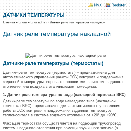
Перейти к основному содержанию
Skip to search
Login links
Имя
Register
ДАТЧИКИ ТЕМПЕРАТУРЫ
Вы здесь
Главная
»
Блоги
»
Блог admin
»
Датчик реле температуры накладной
Датчик реле температуры накладной
Датчики-реле температуры (термостаты)
Датчики-реле температуры (термостаты) – предназначены для
автоматического управления работы ЭОУ, контроля и поддержания
заданной температуры нагрева теплоносителя в системе водяного
отопления или воздуха в отапливаемом помещении.
1. Датчик-реле температуры по воде (накладной термостат BRC)
Датчик-реле температуры по воде накладного типа (накладной
термостат BRC) - предназначен для автоматического управления
работы ЭОУ, контроля и поддержания заданной температуры
теплоносителя в системе водяного отопления от +20° до +90°С.
Фиксация термостата осуществляется на подающий трубопровод
системы водяного отопления при помощи пружинного зажима (в