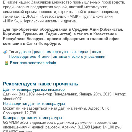
В числе наших Заказчиков множество промышленных производств,
среди которых предприятия черной, цветной металлургии,
химической промышленности, строительной отрасли, например,
такие как «ЕВРАЗ», «Северсталь», «ММК», группа компаний
«НЛМК», «Норильский никель» и другие.
Для приобретения оборудования в Средней Азии (Узбекистан,
Киргизия, Туркмения, Таджикистан), а так же в Казахстане и
Республике Беларусь, просим обращаться в головной офис
компании в Санкт-Петербурге.
Теги:
датчик
реле
температура
накладная
языке
Производитель Италия
автоматического управления
Блог пользователя admin
Рекомендуем также прочитать
Датчик температуры ваз инжектор
Датчики Ваз 2109 инжектор Понедельник, Январь 26th, 2015 | Автор:
simatic007
Не заводится датчик температуры
Может ли не заводиться из-за датчика темп-ы. Адрес: СПб
Сообщений 12,738
Камера с датчиком температуры
GSM/MMS/3G видеокамера с датчиком движения, тревожными
оповещениями, ночной работой. Артикул 011098 Цена: 14 100 руб.
GSM/3G камера.