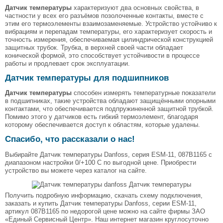
Датчик температуры
характеризуют два основных свойства, в
частности у всех его разъёмов позолоченные контакты, вместе с
этим его термоэлементы взаимозаменяемые. Устройство устойчиво к
вибрациям и перепадам температуры, его характеризует скорость и
точность измерения, обеспечиваемая цилиндрической конструкцией
защитных трубок. Трубка, в верхней своей части обладает
конической формой, это способствует устойчивости в процессе
работы и продлевает срок эксплуатации.
Датчик температуры для подшипников
Датчик температуры
способен измерять температурные показатели
в подшипниках, такие устройства обладают защищёнными опорными
контактами, что обеспечивается подпружиненной защитной трубкой.
Помимо этого у датчиков есть гибкий термоэлемент, благодаря
которому обеспечивается доступ к областям, которые удалены.
Спасибо, что рассказали о нас!
Выбирайте Датчик температуры Danfoss, серия ESM-11, 087B1165 с
диапазоном настройки 0/+100 С по выгодной цене. Приобрести
устройство вы можете через каталог на сайте.
Получить подробную информацию, скачать схему подключения,
заказать и купить Датчик температуры Danfoss, серии ESM-11,
артикул 087B1165 по недорогой цене можно на сайте фирмы ЗАО
«Единый Сервисный Центр». Наш интернет магазин круглосуточно