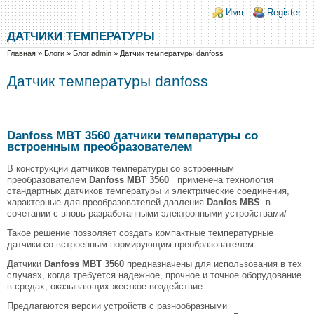
Перейти к основному содержанию
Skip to search
Login links
Имя
Register
ДАТЧИКИ ТЕМПЕРАТУРЫ
Вы здесь
Главная
»
Блоги
»
Блог admin
»
Датчик температуры danfoss
Датчик температуры danfoss
Danfoss MBT 3560 датчики температуры со
встроенным преобразователем
В конструкции датчиков температуры со встроенным
преобразователем
Danfoss MBT 3560
применена технология
стандартных датчиков температуры и электрические соединения,
характерные для преобразователей давления
Danfos MBS
. в
сочетании с вновь разработанными электронными устройствами/
Такое решение позволяет создать компактные температурные
датчики со встроенным нормирующим преобразователем.
Датчики
Danfoss MBT 3560
предназначены для использования в тех
случаях, когда требуется надежное, прочное и точное оборудование
в средах, оказывающих жесткое воздействие.
Предлагаются версии устройств с разнообразными