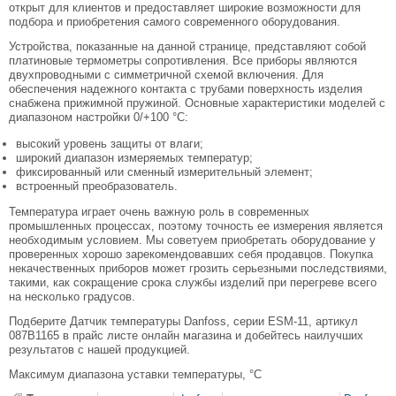
открыт для клиентов и предоставляет широкие возможности для
подбора и приобретения самого современного оборудования.
Устройства, показанные на данной странице, представляют собой
платиновые термометры сопротивления. Все приборы являются
двухпроводными с симметричной схемой включения. Для
обеспечения надежного контакта с трубами поверхность изделия
снабжена прижимной пружиной. Основные характеристики моделей с
диапазоном настройки 0/+100 °С:
высокий уровень защиты от влаги;
широкий диапазон измеряемых температур;
фиксированный или сменный измерительный элемент;
встроенный преобразователь.
Температура играет очень важную роль в современных
промышленных процессах, поэтому точность ее измерения является
необходимым условием. Мы советуем приобретать оборудование у
проверенных хорошо зарекомендовавших себя продавцов. Покупка
некачественных приборов может грозить серьезными последствиями,
такими, как сокращение срока службы изделий при перегреве всего
на несколько градусов.
Подберите Датчик температуры Danfoss, серии ESM-11, артикул
087B1165 в прайс листе онлайн магазина и добейтесь наилучших
результатов с нашей продукцией.
Максимум диапазона уставки температуры, °C