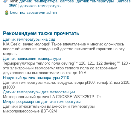
Теги:
датчик
температура
danfoss
датчик температуры
Danfoss
3560
датчиков температуры
Блог пользователя admin
Рекомендуем также прочитать
Датчик температуры киа сид
KIA Cee’d: вечно молодой Такое впечатление у многих сложилось
после объявления невиданной доселе пятилетней гарантии на эту
модель.
Датчик понижения температуры
Терморегуляторы теплого пола devireg™ 120, 121, 122 devireg™ 120 -
это электронный терморегулятор теплого пола со встроенным
двухполюсным выключателем на ток до 10 А.
Наружный датчик температуры 2110
Датчики температуры масла, воздуха, воды pt100, гольф 2, ваз 2110,
pt1000
Датчик температуры для метеостанции
Метеорологичный датчик LA CROSSE WSTX25TP-IT+
Микропроцессорные датчики температуры
Датчики относительной влажности и температуры
микропроцессорные ДВТ-02М