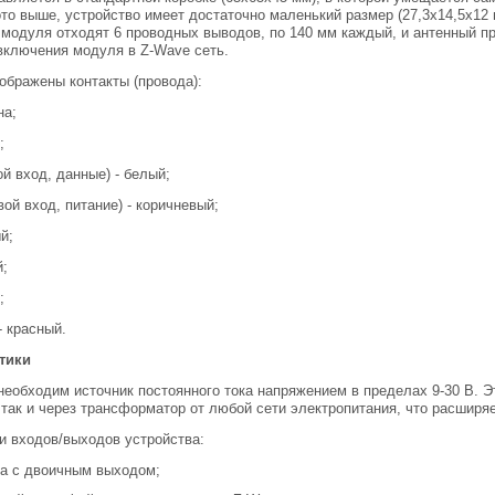
то выше, устройство имеет достаточно маленький размер (27,3х14,5х12
модуля отходят 6 проводных выводов, по 140 мм каждый, и антенный пр
включения модуля в Z-Wave сеть.
ображены контакты (провода):
на;
;
й вход, данные) - белый;
вой вход, питание) - коричневый;
й;
й;
;
- красный.
тики
необходим источник постоянного тока напряжением в пределах 9-30 В. Эт
 так и через трансформатор от любой сети электропитания, что расширя
и входов/выходов устройства:
ка с двоичным выходом;