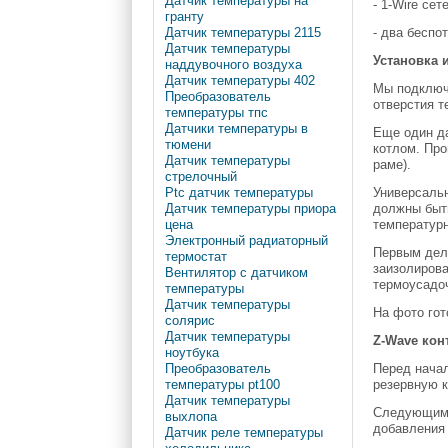
Датчик температуры на
- 1-Wire се
гранту
Датчик температуры 2115
- два беспо
Датчик температуры
Установка 
наддувочного воздуха
Датчик температуры 402
Мы подключ
Преобразователь
отверстия т
температуры тпс
Датчики температуры в
Еще один да
тюмени
котлом. Про
Датчик температуры
раме).
стрелочный
Универсальн
Ptc датчик температуры
должны быть
Датчик температуры приора
температур
цена
Электронный радиаторный
Первым дело
термостат
заизолирова
Вентилятор с датчиком
термоусадоч
температуры
Датчик температуры
На фото гот
солярис
Датчик температуры
Z-Wave кон
ноутбука
Перед начал
Преобразователь
резервную к
температуры pt100
Датчик температуры
Следующим ш
выхлопа
добавления 
Датчик реле температуры