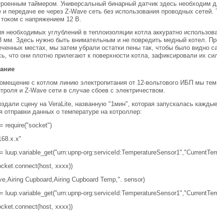
троенным таймером. Универсальный бинарный датчик здесь необходим 
 и передаче ее через Z-Wave сеть без использования проводных сетей.
током с напряжением 12 В.
я необходимых углублений в теплоизоляции котла аккуратно использова
 мм. Здесь нужно быть внимательным и не повредить медный котел. Пр
еченных местах, мы затем убрали остатки пены так, чтобы было видно с
ь, что они плотно прилегают к поверхности котла, зафиксировали их с
тание
помещение с котлом линию электропитания от 12-вольтового ИБП мы те
троля и Z-Wave сети в случае сбоев с электричеством.
здали сцену на VeraLite, названную "1мин", которая запускалась кажды
я отправки данных о температуре на котроллер:
= require("socket")
168.x.x"
 = luup.variable_get("urn:upnp-org:serviceId:TemperatureSensor1","CurrentTem
ocket.connect(host, xxxx))
e,Airing Cupboard,Airing Cupboard Temp,". sensor)
 = luup.variable_get("urn:upnp-org:serviceId:TemperatureSensor1","CurrentTem
ocket.connect(host, xxxx))