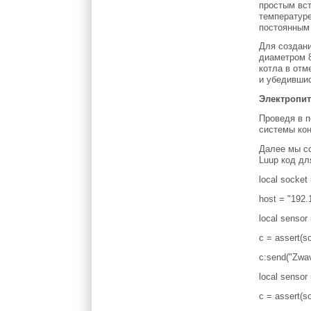
простым вс
температуре
постоянным 
Для создани
диаметром 8
котла в отм
и убедившис
Электропи
Проведя в 
системы кон
Далее мы со
Luup код дл
local socket 
host = "192.
local sensor
c = assert(s
c:send("Zwav
local sensor
c = assert(s