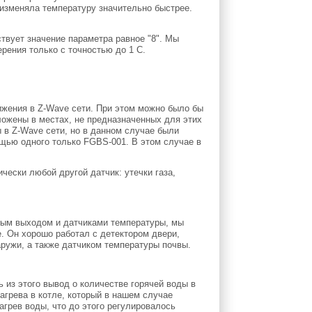
 изменяла температуру значительно быстрее.
твует значение параметра равное "8". Мы
ерения только с точностью до 1 С.
ижения в Z-Wave сети. При этом можно было бы
ложены в местах, не предназначенных для этих
в Z-Wave сети, но в данном случае были
щью одного только FGBS-001. В этом случае в
чески любой другой датчик: утечки газа,
ным выходом и датчиками температуры, мы
. Он хорошо работал с детектором двери,
ружи, а также датчиком температуры почвы.
ь из этого вывод о количестве горячей воды в
агрева в котле, который в нашем случае
агрев воды, что до этого регулировалось