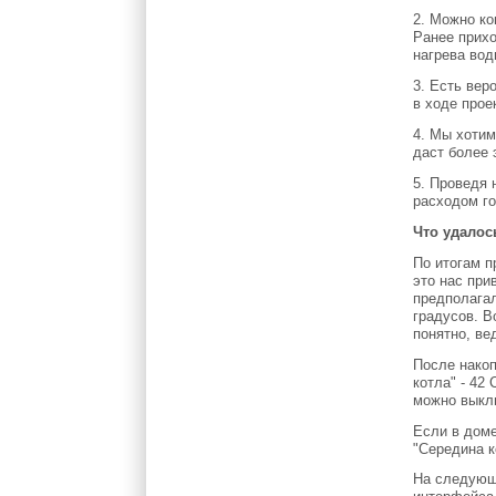
2. Можно ко
Ранее прих
нагрева вод
3. Есть вер
в ходе прое
4. Мы хотим
даст более 
5. Проведя
расходом го
Что удалос
По итогам п
это нас при
предполагал
градусов. В
понятно, ве
После накоп
котла" - 42
можно выкл
Если в доме
"Середина к
На следующ