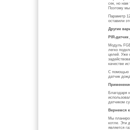
сек, но нам
Поэтому мы 
Параметр 12
оставили эт
Другие вар
PIR-датчик
Модуль FGBS
легко подкл
целей. Уже 
задействова
качестве ис
С помощью У
датчик дожд
Применени
Благодаря н
использовал
датчиком су
Вернемся к
Мы планиров
котле. Эти 
является га