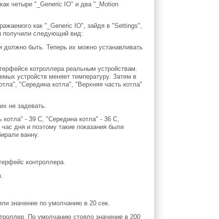
ак четыре "_Generic IO" и два "_Motion
жаемого как "_Generic IO", зайдя в "Settings",
 мы получили следующий вид:
 и должно быть. Теперь их можно устанавливать
нтерфейсе котроллера реальным устройствам.
аемых устройств меняет температуру. Затем в
тла", "Середина котла", "Верхняя часть котла"
их не задевать.
отла" - 39 С, "Середина котла" - 36 С,
в час дня и поэтому такие показания были
бирали ванну.
терфейс контроллера.
.
или значение по умолчанию в 20 сек.
троллер. По умолчанию стояло значение в 200