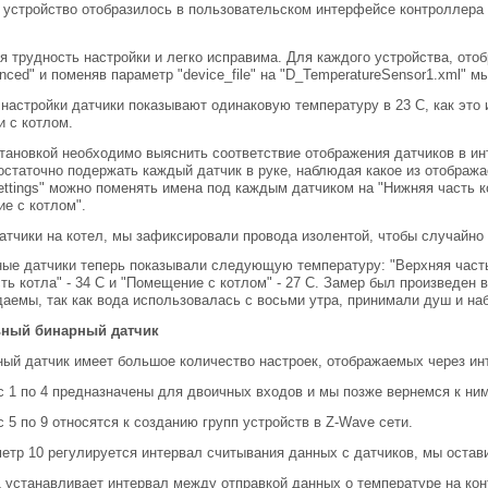
 устройство отобразилось в пользовательском интерфейсе контроллера к
я трудность настройки и легко исправима. Для каждого устройства, отобра
nced" и поменяв параметр "device_file" на "D_TemperatureSensor1.xml"
 настройки датчики показывают одинаковую температуру в 23 С, как это
 с котлом.
тановкой необходимо выяснить соответствие отображения датчиков в и
остаточно подержать каждый датчик в руке, наблюдая какое из отображ
ettings" можно поменять имена под каждым датчиком на "Нижняя часть ко
е с котлом".
атчики на котел, мы зафиксировали провода изолентой, чтобы случайно 
ые датчики теперь показывали следующую температуру: "Верхняя часть к
ть котла" - 34 С и "Помещение с котлом" - 27 С. Замер был произведен 
аемы, так как вода использовалась с восьми утра, принимали душ и на
ьный бинарный датчик
ый датчик имеет большое количество настроек, отображаемых через ин
 1 по 4 предназначены для двоичных входов и мы позже вернемся к ним
 5 по 9 относятся к созданию групп устройств в Z-Wave сети.
етр 10 регулируется интервал считывания данных с датчиков, мы остав
 устанавливает интервал между отправкой данных о температуре на кон