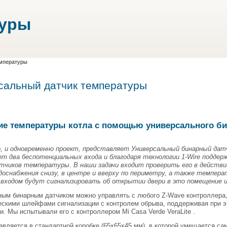
туры
емпературы
сальный датчик температуры
ие температуры котла с помощью универсального би
, и одновременно проект, представляет Универсальный бинарный датч
ет два беспотенциальных входа и благодаря технологии 1-Wire поддер
тчиков температуры. В наши задачи входит проверить его в действ
одоснабжения снизу, в центре и вверху по периметру, а также темпер
 входом будут сигнализировать об открытии двери в это помещение и 
ым бинарным датчиком можно управлять с любого Z-Wave контроллера, 
ескими шлейфами сигнализации с контролем обрыва, поддерживая при э
и. Мы испытывали его с контроллером Mi Casa Verde VeraLite .
авляется в стандартной коробке (65х65х45 мм), в которой умещается сам