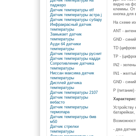
Датчик температуры на
видно на фо
паджеро
клеммы. От 
Датчик температуры etf
кнопка для 
Датчик температуры астра j
Датчик температуры субару
На схеме из
Инфракрасный датчик
температуры
ANT - антен
Замыкает датчик
температуры
GND - синий
Ауди б4 датчики
TD (цифрово
температуры
Датчик температуры руснит
TP - (цифро
Датчик температуры кадди
Сопротивление датчика
IN2 - зелены
температуры
Ниссан максима датчик
IN1 - желты
температуры
GND - синий
Дисплей датчика
температуры
P (питание) 
Датчик температуры 2107
Датчик температуры
Характерис
вебасто
Датчик температуры
Устройству 
термопара
батарейках,
Датчик температуры бмв
Возможност
м50
Датчик стрелки
- два датчи
температуры