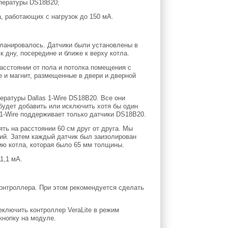
мпературы DS18B20;
, работающих с нагрузок до 150 мА.
ланировалось. Датчики были установлены в
к дну, посередине и ближе к верху котла.
асстоянии от пола и потолка помещения с
е и магнит, размещенные в двери и дверной
ратуры Dallas 1-Wire DS18B20. Все они
удет добавить или исключить хотя бы один
1-Wire поддерживает только датчики DS18B20.
ь на расстоянии 60 см друг от друга. Мы
ий. Затем каждый датчик был заизолирован
ию котла, которая было 65 мм толщины.
1,1 мА.
онтроллера. При этом рекомендуется сделать
ключить контроллер VeraLite в режим
кнопку на модуле.