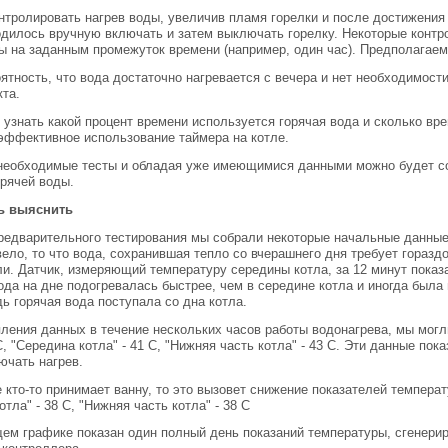
нтролировать нагрев воды, увеличив пламя горелки и после достижени
одилось вручную включать и затем выключать горелку. Некоторые конт
ы на заданным промежуток времени (например, один час). Предполагае
оятность, что вода достаточно нагревается с вечера и нет необходимост
кта.
 узнать какой процент времени используется горячая вода и сколько вр
эффективное использование таймера на котле.
 необходимые тесты и обладая уже имеющимися данными можно будет с
рячей воды.
ь выяснить
редварительного тестирования мы собрали некоторые начальные данные
вело, то что вода, сохранившая тепло со вчерашнего дня требует горазд
и. Датчик, измеряющий температуру середины котла, за 12 минут показ
ода на дне подогревалась быстрее, чем в середине котла и иногда была 
дь горячая вода поступала со дна котла.
ления данных в течение нескольких часов работы водонагрева, мы мог
 С, "Середина котла" - 41 С, "Нижняя часть котла" - 43 С. Эти данные по
ючать нагрев.
 кто-то принимает ванну, то это вызовет снижение показателей температу
отла" - 38 С, "Нижняя часть котла" - 38 С
ем графике показан один полный день показаний температуры, сгенери