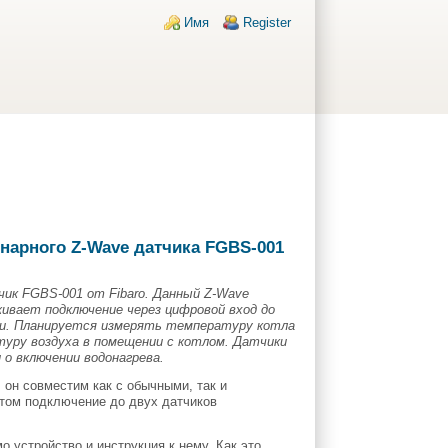
Login links
Имя
Register
нарного Z-Wave датчика FGBS-001
ик FGBS-001 от Fibaro. Данный Z-Wave
живает подключение через цифровой вход до
ии. Планируется измерять температуру котла
атуру воздуха в помещении с котлом. Датчики
о включении водонагрева.
он совместим как с обычными, так и
том подключение до двух датчиков
о устройство и инструкция к нему. Как это