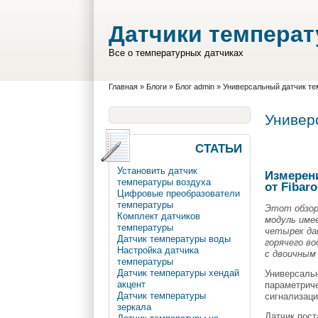
Перейти к основному содержанию
Skip to search
Датчики темпера
Все о температурных датчиках
Вы здесь
Главная
»
Блоги
»
Блог admin
»
Универсальный датчик т
Универ
СТАТЬИ
Установить датчик
Измерен
температуры воздуха
от Fibaro
Цифровые преобразователи
температуры
Этот обзор
Комплект датчиков
модуль име
температуры
четырех да
Датчик температуры воды
горячего в
Настройка датчика
с двоичным
температуры
Датчик температуры хендай
Универсальн
акцент
параметрич
Датчик температуры
сигнализаци
зеркала
Датчик пост