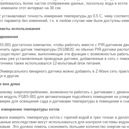
 требовалось более частое отображение данных, поскольку вода в котле
изменили этот интервал на 30 сек.
 устанавливал точность измерения температуры до 0,5 С, чему соответс
от параметр без изменений, т.к. в любом случае нам были доступны изм
ианты использования
 движения
-001 достаточно компактен, чтобы работать вместе с PIR-датчиком дв
ючить один датчик температуры DS18B20, но обычно PIR-датчики распо
существуют датчики, выполняющие эти функции с возможностью работы 
нны уже установленные проводные датчики, добавленные в сеть с помо
точника также использовался 12-вольтовый блок питания.
ниверсального бинарного датчика можно добавить в Z-Wave сеть практи
я и другие.
е вне дома
изкому энергопотреблению, возможности работать с датчиками с двоич
и модуль FGBS-001 для автоматизации подсобного помещения на улице
мерек для освещения сада и датчиками температуры в помещении и сна
 измерению температуры котла
али измерять температуру котла с горячей водой в трех точках и делат
данные впоследствии могут использоваться для контроля системы водон
зовым. Это должно помочь сэкономить большее количество энергии на н