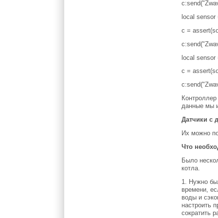
c:send("Zwav
local sensor
c = assert(s
c:send("Zwa
local sensor
c = assert(s
c:send("Zwav
Контроллер 
данные мы и
Датчики с
Их можно п
Что необх
Было нескол
котла.
1. Нужно бы
времени, ес
воды и сэко
настроить п
сократить р