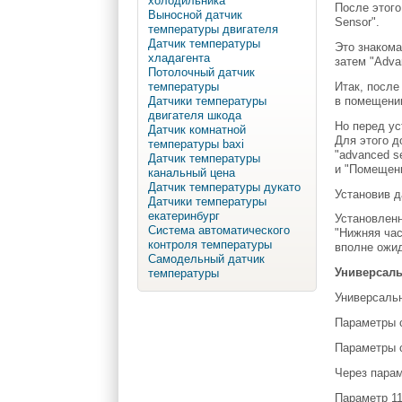
холодильника
После этого
Выносной датчик
Sensor".
температуры двигателя
Датчик температуры
Это знакома
хладагента
затем "Adva
Потолочный датчик
Итак, после
температуры
в помещении
Датчики температуры
двигателя шкода
Но перед ус
Датчик комнатной
Для этого д
температуры baxi
"advanced s
Датчик температуры
и "Помещени
канальный цена
Датчик температуры дукато
Установив д
Датчики температуры
екатеринбург
Установленн
Система автоматического
"Нижняя час
контроля температуры
вполне ожид
Самодельный датчик
Универсал
температуры
Универсальн
Параметры с
Параметры с
Через парам
Параметр 11