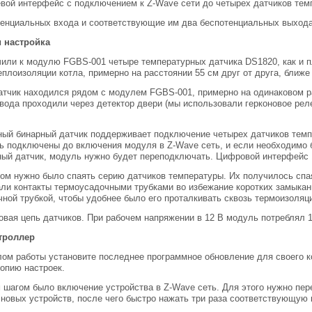
тевой интерфейс с подключением к Z-Wave сети до четырех датчиков те
тенциальных входа и соответствующие им два беспотенциальных выхода
и настройка
или к модулю FGBS-001 четыре температурных датчика DS1820, как и п
еплоизоляции котла, примерно на расстоянии 55 см друг от друга, ближе 
тчик находился рядом с модулем FGBS-001, примерно на одинаковом р
вода проходили через детектор двери (мы использовали герконовое рел
ый бинарный датчик поддерживает подключение четырех датчиков темпе
 подключены до включения модуля в Z-Wave сеть, и если необходимо б
ный датчик, модуль нужно будет переподключать. Цифровой интерфейс 
м нужно было спаять серию датчиков температуры. Их получилось спаят
ли контакты термоусадочными трубками во избежание коротких замыкан
ной трубкой, чтобы удобнее было его проталкивать сквозь термоизоляц
овая цепь датчиков. При рабочем напряжении в 12 В модуль потреблял 1
троллер
ом работы установите последнее программное обновление для своего к
опию настроек.
агом было включение устройства в Z-Wave сеть. Для этого нужно пере
новых устройств, после чего быстро нажать три раза соответствующую 