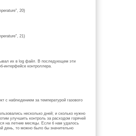
perature", 20)
perature", 21)
ывал их в log файл. В последующем эти
еб-интерфейсе контроллера.
кт с наблюдением за температурой газового
ользовались несколько дней; и сколько нужно
хотим улучшить контроль за расходом горячей
тся на летние месяцы. Если б нам удалось
дый день, то можно было бы значительно