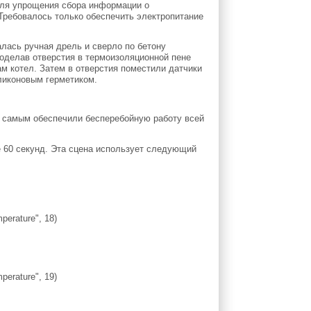
для упрощения сбора информации о
 Требовалось только обеспечить электропитание
лась ручная дрель и сверло по бетону
оделав отверстия в термоизоляционной пене
ам котел. Затем в отверстия поместили датчики
иликоновым герметиком.
м самым обеспечили бесперебойную работу всей
е 60 секунд. Эта сцена использует следующий
perature", 18)
perature", 19)