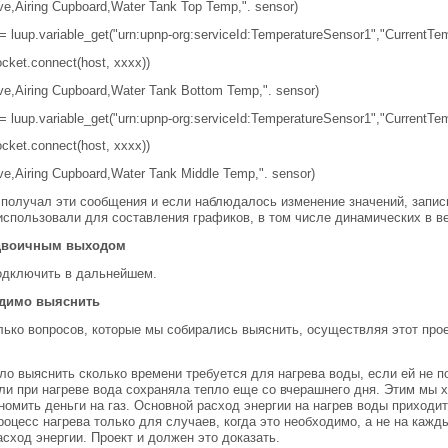
e,Airing Cupboard,Water Tank Top Temp,". sensor)
 = luup.variable_get("urn:upnp-org:serviceId:TemperatureSensor1","CurrentTem
ocket.connect(host, xxxx))
ve,Airing Cupboard,Water Tank Bottom Temp,". sensor)
 = luup.variable_get("urn:upnp-org:serviceId:TemperatureSensor1","CurrentTem
ocket.connect(host, xxxx))
e,Airing Cupboard,Water Tank Middle Temp,". sensor)
получал эти сообщения и если наблюдалось изменение значений, запис
спользовали для составления графиков, в том числе динамических в в
 двоичным выходом
одключить в дальнейшем.
одимо выяснить
ько вопросов, которые мы собирались выяснить, осуществляя этот прое
ло выяснить сколько времени требуется для нагрева воды, если ей не п
ли при нагреве вода сохраняла тепло еще со вчерашнего дня. Этим мы 
номить деньги на газ. Основной расход энергии на нагрев воды приходи
роцесс нагрева только для случаев, когда это необходимо, а не на каж
асход энергии. Проект и должен это доказать.