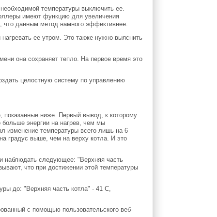
я необходимой температуры выключить ее.
роллеры имеют функцию для увеличения
м, что данным метод намного эффективнее.
и нагревать ее утром. Это также нужно выяснить
емени она сохраняет тепло. На первое время это
оздать целостную систему по управлению
, показанные ниже. Первый вывод, к которому
о больше энергии на нагрев, чем мы
ал изменение температуры всего лишь на 6
на градус выше, чем на верху котла. И это
ли наблюдать следующее: "Верхняя часть
казывают, что при достижении этой температуры
ры до: "Верхняя часть котла" - 41 С,
рованный с помощью пользовательского веб-